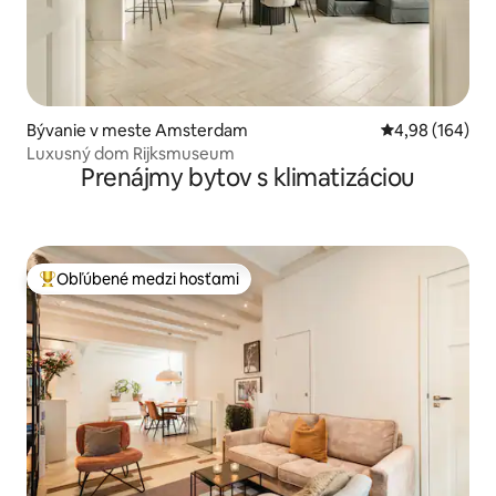
Bývanie v meste Amsterdam
Priemerné ohod
4,98 (164)
Luxusný dom Rijksmuseum
Prenájmy bytov s klimatizáciou
Obľúbené medzi hosťami
Najobľúbenejšie medzi hosťami