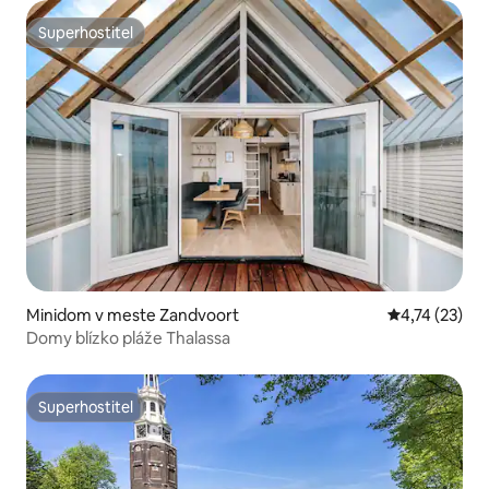
Superhostiteľ
Superhostiteľ
Minidom v meste Zandvoort
Priemerné oh
4,74 (23)
Domy blízko pláže Thalassa
Superhostiteľ
Superhostiteľ