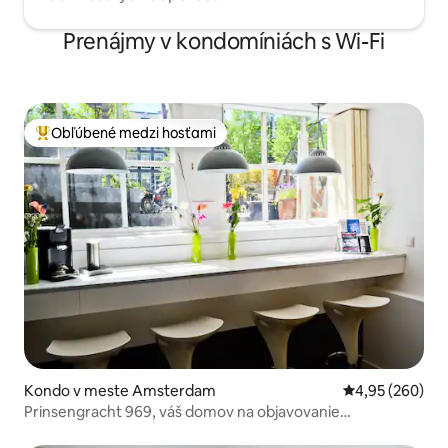
Prenájmy v kondomíniách s Wi-Fi
Obľúbené medzi hosťami
Najobľúbenejšie medzi hosťami
Kondo v meste Amsterdam
Priemerné ohod
4,95 (260)
Prinsengracht 969, váš domov na objavovanie
Amsterdamu