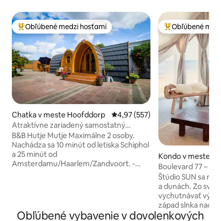
Obľúbené medzi hosťami
Obľúbené medz
Najobľúbenejšie medzi hosťami
Najobľúbenejšie 
Chatka v meste Hoofddorp
Priemerné ohodnotenie 4,97 z 5
4,97 (557)
Atraktívne zariadený samostatný
domček
B&B Hutje Mutje Maximálne 2 osoby.
Nachádza sa 10 minút od letiska Schiphol
a 25 minút od
Kondo v meste Za
Amsterdamu/Haarlem/Zandvoort. -
Boulevard 77 – SU
jedálenský/pracovný stôl a dve
bezplatné parkov
Štúdio SUN sa nac
polohovacie stoličky - TV s plochou
a dunách. Zo svoj
obrazovkou a Wi-Fi pripojenie na
vychutnávať výcho
internet - V kúpeľni, sprche, WC,
západ slnka nad 
umývadlo a sušič vlasov - kuchynský kút
Obľúbené vybavenie v dovolenkových
výhľad na more a 
s rôznymi potrebami vybavenia, -