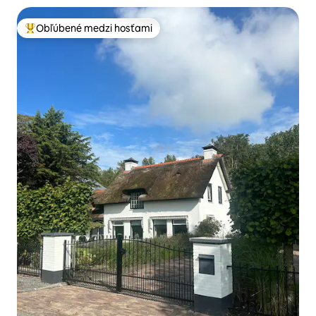
Obľúbené medzi hosťami
Najobľúbenejšie medzi hosťami