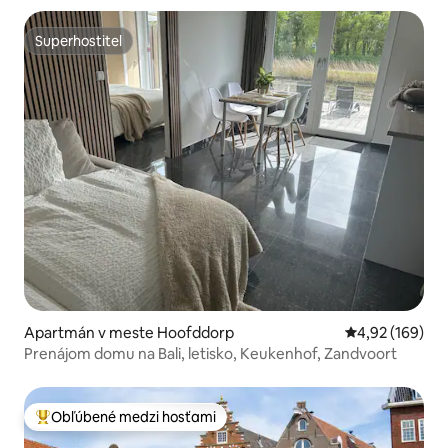
Superhostiteľ
Superhostiteľ
Apartmán v meste Hoofddorp
Priemerné ohod
4,92 (169)
Prenájom domu na Bali, letisko, Keukenhof, Zandvoort
Obľúbené medzi hosťami
Najobľúbenejšie medzi hosťami