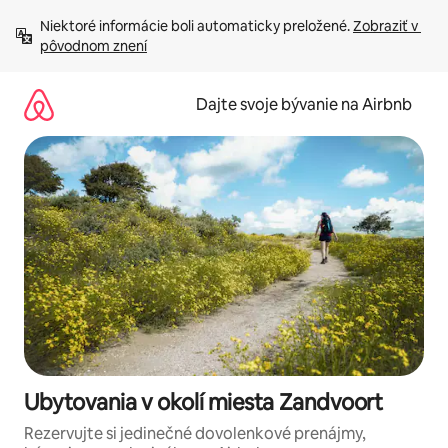
Preskočiť
Niektoré informácie boli automaticky preložené. 
Zobraziť v 
na
pôvodnom znení
obsah.
Dajte svoje bývanie na Airbnb
Ubytovania v okolí miesta Zandvoort
Rezervujte si jedinečné dovolenkové prenájmy,