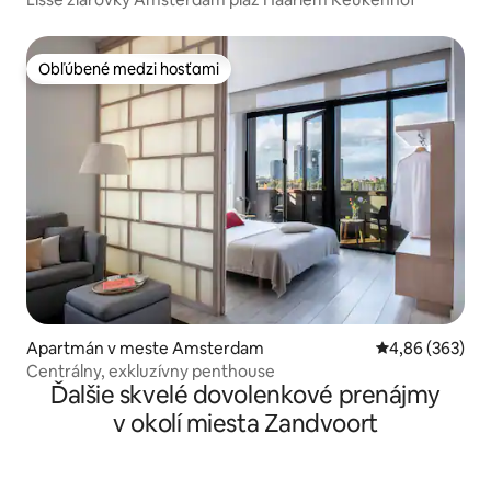
Obľúbené medzi hosťami
Obľúbené medzi hosťami
Apartmán v meste Amsterdam
Priemerné ohod
4,86 (363)
Centrálny, exkluzívny penthouse
Ďalšie skvelé dovolenkové prenájmy
v okolí miesta Zandvoort