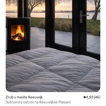
Zrub v meste Reeuwijk
Priemerné oho
4,93 (46)
Súkromný ostrov na Reeuwijkse Plassen