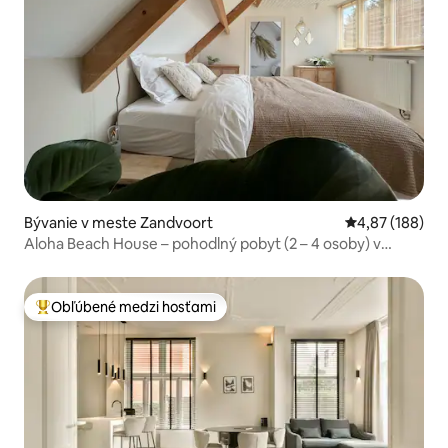
Bývanie v meste Zandvoort
Priemerné ohod
4,87 (188)
Aloha Beach House – pohodlný pobyt (2 – 4 osoby) v
blízkosti pláže
Obľúbené medzi hosťami
Najobľúbenejšie medzi hosťami