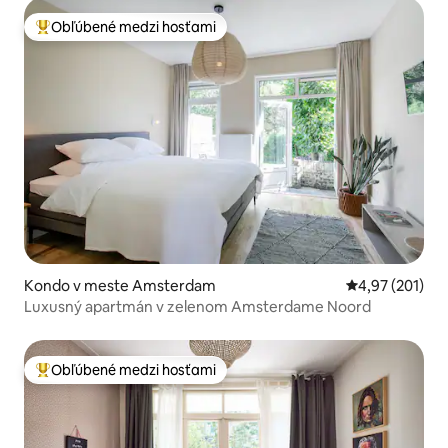
Obľúbené medzi hosťami
Najobľúbenejšie medzi hosťami
Kondo v meste Amsterdam
Priemerné ohod
4,97 (201)
Luxusný apartmán v zelenom Amsterdame Noord
Obľúbené medzi hosťami
Najobľúbenejšie medzi hosťami