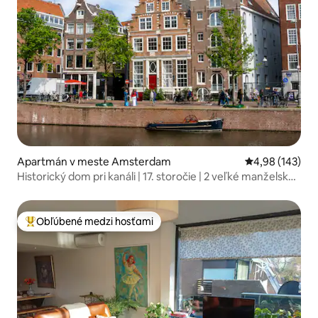
Apartmán v meste Amsterdam
Priemerné ohod
4,98 (143)
Historický dom pri kanáli | 17. storočie | 2 veľké manželské
postele
Obľúbené medzi hosťami
Najobľúbenejšie medzi hosťami