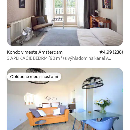
Kondo v meste Amsterdam
Priemerné ohod
4,99 (230)
3 APLIKÁCIE BEDRM (90 m ²) s výhľadom na kanál v
blízkosti Vondelparku
Obľúbené medzi hosťami
Obľúbené medzi hosťami