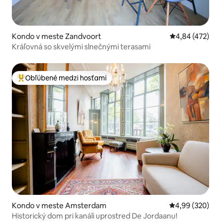
Kondo v meste Zandvoort
Priemerné ohod
4,84 (472)
Kráľovná so skvelými slnečnými terasami
Obľúbené medzi hosťami
Najobľúbenejšie medzi hosťami
Kondo v meste Amsterdam
Priemerné ohod
4,99 (320)
Historický dom pri kanáli uprostred De Jordaanu!