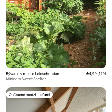
Bývanie v meste Leidschendam
Priemerné ohod
4,99 (149)
Minidom Sweet Shelter
Obľúbené medzi hosťami
Obľúbené medzi hosťami