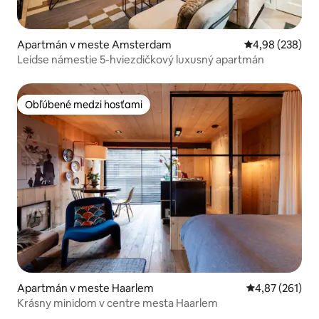
Apartmán v meste Amsterdam
Priemerné ohod
4,98 (238)
Leidse námestie 5-hviezdičkový luxusný apartmán
Obľúbené medzi hosťami
Obľúbené medzi hosťami
Apartmán v meste Haarlem
Priemerné ohod
4,87 (261)
Krásny minidom v centre mesta Haarlem