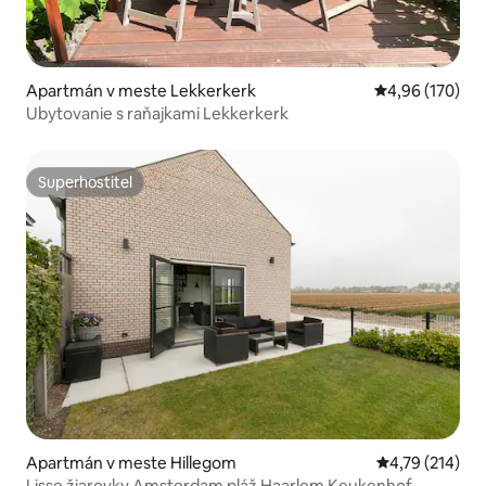
Apartmán v meste Lekkerkerk
Priemerné ohod
4,96 (170)
Ubytovanie s raňajkami Lekkerkerk
Superhostiteľ
Superhostiteľ
Apartmán v meste Hillegom
Priemerné ohod
4,79 (214)
Lisse žiarovky Amsterdam pláž Haarlem Keukenhof