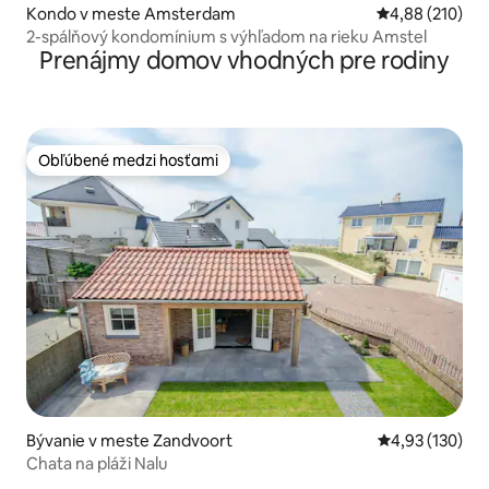
Kondo v meste Amsterdam
Priemerné ohod
4,88 (210)
2-spálňový kondomínium s výhľadom na rieku Amstel
Prenájmy domov vhodných pre rodiny
Obľúbené medzi hosťami
Obľúbené medzi hosťami
Bývanie v meste Zandvoort
Priemerné ohod
4,93 (130)
Chata na pláži Nalu