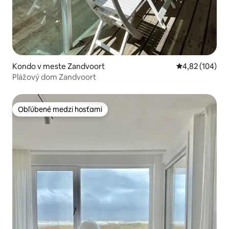
Kondo v meste Zandvoort
Priemerné ohod
4,82 (104)
Plážový dom Zandvoort
Obľúbené medzi hosťami
Obľúbené medzi hosťami