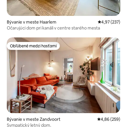
Bývanie v meste Haarlem
Priemerné ohod
4,97 (237)
Očarujúci dom pri kanáli v centre starého mesta
Obľúbené medzi hosťami
Obľúbené medzi hosťami
Bývanie v meste Zandvoort
Priemerné ohod
4,86 (259)
Sympatický letný dom.