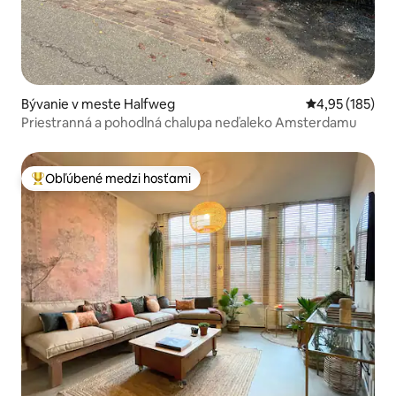
Bývanie v meste Halfweg
Priemerné ohod
4,95 (185)
Priestranná a pohodlná chalupa neďaleko Amsterdamu
Obľúbené medzi hosťami
Najobľúbenejšie medzi hosťami