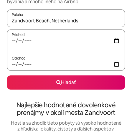
bývania a mnoho iného na Airbnb
Poloha
Keď budú výsledky k dispozícii, môžete si ich prechádzať pom
Príchod
Odchod
Hľadať
Najlepšie hodnotené dovolenkové
prenájmy v okolí mesta Zandvoort
Hostia sa zhodli: tieto pobyty sú vysoko hodnotené
z hľadiska lokality, čistoty a ďalších aspektov.