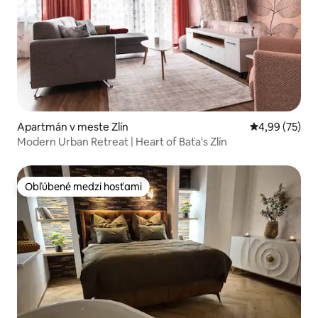
Apartmán v meste Zlín
Priemerné oho
4,99 (75)
Modern Urban Retreat | Heart of Baťa's Zlín
Obľúbené medzi hosťami
Obľúbené medzi hosťami