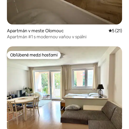
Apartmán v meste Olomouc
Priemerné
5 (21)
Apartmán #1 s modernou vaňou v spálni
Obľúbené medzi hosťami
Obľúbené medzi hosťami