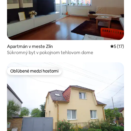
Apartmán v meste Zlín
Priemerné
5 (17)
Súkromný byt v pokojnom tehlovom dome
Obľúbené medzi hosťami
Obľúbené medzi hosťami