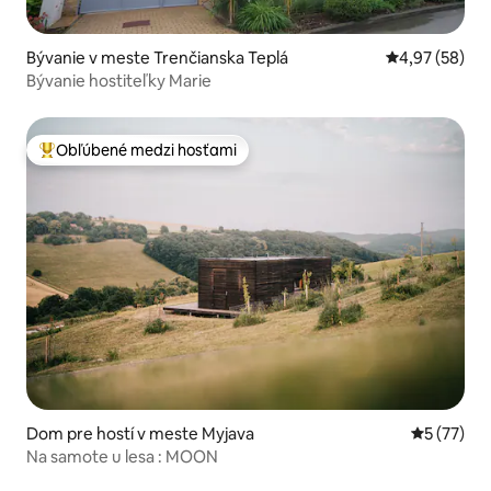
Bývanie v meste Trenčianska Teplá
Priemerné oho
4,97 (58)
Bývanie hostiteľky Marie
Obľúbené medzi hosťami
Najobľúbenejšie medzi hosťami
Dom pre hostí v meste Myjava
Priemerné 
5 (77)
Na samote u lesa : MOON