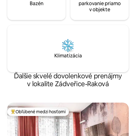
Bazén
parkovanie priamo
v objekte
Klimatizácia
Ďalšie skvelé dovolenkové prenájmy
v lokalite Zádveřice-Raková
Obľúbené medzi hosťami
Najobľúbenejšie medzi hosťami