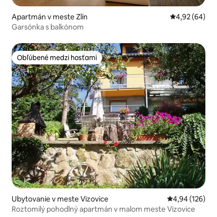
Apartmán v meste Zlín
Priemerné oho
4,92 (64)
Garsónka s balkónom
Obľúbené medzi hosťami
Obľúbené medzi hosťami
Ubytovanie v meste Vizovice
Priemerné ohod
4,94 (126)
Roztomilý pohodlný apartmán v malom meste Vizovice