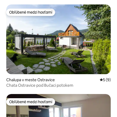
Obľúbené medzi hosťami
Obľúbené medzi hosťami
Chalupa v meste Ostravice
Priemerné
5 (9)
Chata Ostravice pod Bučaci potokem
Obľúbené medzi hosťami
Obľúbené medzi hosťami