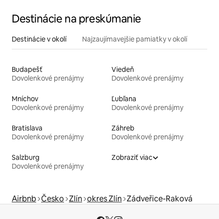
Destinácie na preskúmanie
Destinácie v okolí
Najzaujímavejšie pamiatky v okolí
Budapešť
Viedeň
Dovolenkové prenájmy
Dovolenkové prenájmy
Mníchov
Ľubľana
Dovolenkové prenájmy
Dovolenkové prenájmy
Bratislava
Záhreb
Dovolenkové prenájmy
Dovolenkové prenájmy
Salzburg
Zobraziť viac
Dovolenkové prenájmy
Airbnb
Česko
Zlín
okres Zlín
Zádveřice-Raková