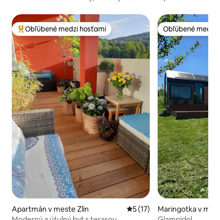
Obľúbené medzi hosťami
Obľúbené medzi 
Najobľúbenejšie medzi hosťami
Obľúbené medzi 
Apartmán v meste Zlín
Priemerné ohodnotenie 5 z 
5 (17)
Maringotka v mest
Moderný a útulný byt s terasou.
Glampidol