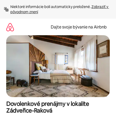
Preskočiť
Niektoré informácie boli automaticky preložené. 
Zobraziť v 
na
pôvodnom znení
obsah.
Dajte svoje bývanie na Airbnb
Dovolenkové prenájmy v lokalite
Zádveřice-Raková