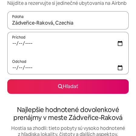
Nájdite a rezervujte si jedinečné ubytovania na Airbnb
Poloha
Keď budú výsledky k dispozícii, môžete si ich prechádzať pom
Príchod
Odchod
Hľadať
Najlepšie hodnotené dovolenkové
prenájmy v meste Zádveřice-Raková
Hostia sa zhodli: tieto pobyty sú vysoko hodnotené
z hľadiska lokality, čistoty a ďalších aspektov.