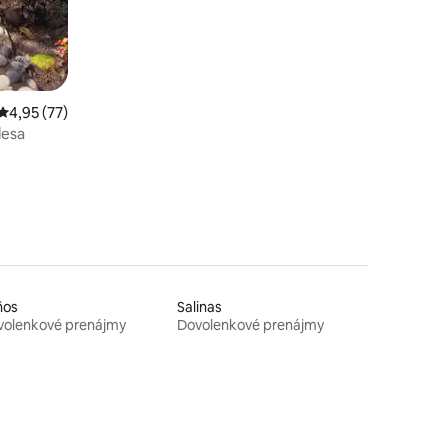
Priemerné ohodnotenie 4,95 z 5, počet hodnotení: 77
4,95 (77)
lesa
ños
Salinas
volenkové prenájmy
Dovolenkové prenájmy