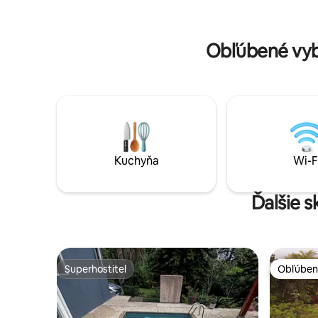
rezidenčne
prírode. Naša čistá a lahodná voda
ekologick
pochádza z prameňa! Najmite si nášho
vodopádu
sprievodcu na inšpiratívne túry po našich
Obľúbené vyb
výnimočných súkromných chodníkoch.
Zúčastnite sa kurzu jogy s odborníkom!
Kuchyňa
Wi-F
Ďalšie s
Superhostiteľ
Obľúben
Superhostiteľ
Obľúben