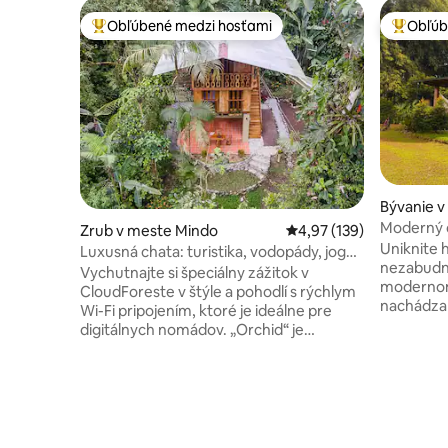
Obľúbené medzi hosťami
Obľúb
Najobľúbenejšie medzi hosťami
Najobľúb
Bývanie v
Maldona
Moderný 
Zrub v meste Mindo
Priemerné ohodnotenie 
4,97 (139)
Príroda
Uniknite 
Luxusná chata: turistika, vodopády, joga,
nezabudn
sauna, les
Vychutnajte si špeciálny zážitok v
modernom
CloudForeste v štýle a pohodlí s rýchlym
nachádza 
Wi-Fi pripojením, ktoré je ideálne pre
centra me
digitálnych nomádov. „Orchid“ je
Ideálny pr
majstrovsky vyhotovená trojpodlažná
domácich 
chata s luxusným nábytkom, organickou
digitálny
posteľnou bielizňou a úžasným
ktorí hľad
výhľadom na les. Nachádzame sa 2 míle
pohodlie,
od dedinky Mindo, ale dostatočne ďaleko
Objekt sa
na to, aby sme mali dokonalý pokoj v