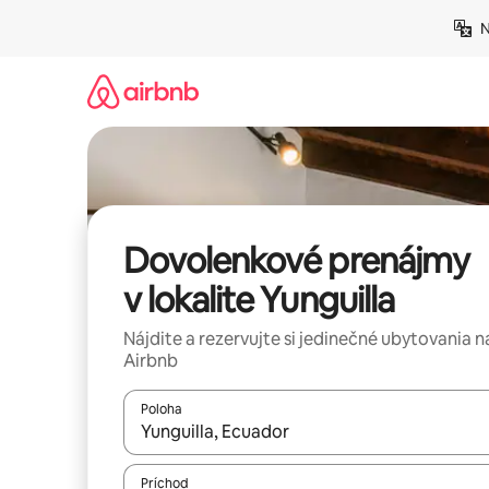
Preskočiť
N
na
obsah.
Dovolenkové prenájmy
v lokalite Yunguilla
Nájdite a rezervujte si jedinečné ubytovania n
Airbnb
Poloha
Keď budú výsledky k dispozícii, môžete si ich p
Príchod