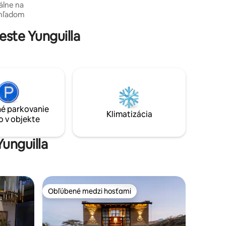
akrov a 1,5 míle riečneho pobrežia!
UPOZORŇUJEME, ŽE SME 35 MINÚT
JAZDY OD MINDO.
ste Yunguilla
 domáce
, kde
rodou a
é parkovanie
pivo
Klimatizácia
o v objekte
Yunguilla
Obľúbené medzi hosťami
Obľúbené medzi hosťami