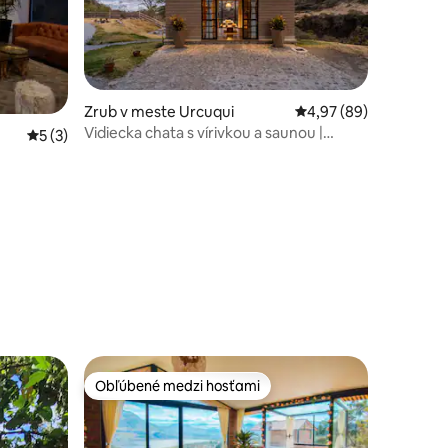
dnotení: 9
Zrub v meste Urcuqui
Priemerné ohodnotenie
4,97 (89)
Vidiecka chata s vírivkou a saunou |
Priemerné ohodnotenie 5 z 5, počet hodnotení: 3
5 (3)
Chachimbiro
Obľúbené medzi hosťami
Obľúbené medzi hosťami