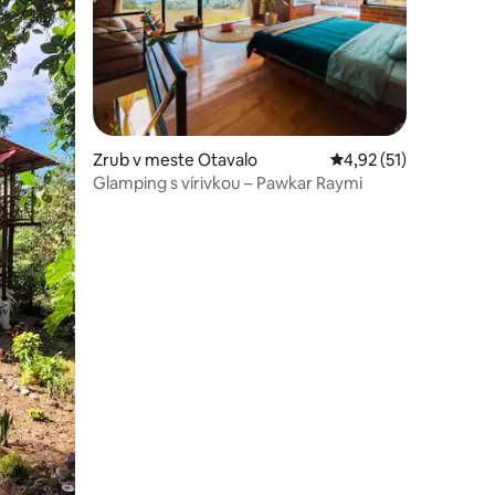
notení: 12
Zrub v meste Otavalo
Priemerné ohodnoteni
4,92 (51)
Glamping s vírivkou – Pawkar Raymi