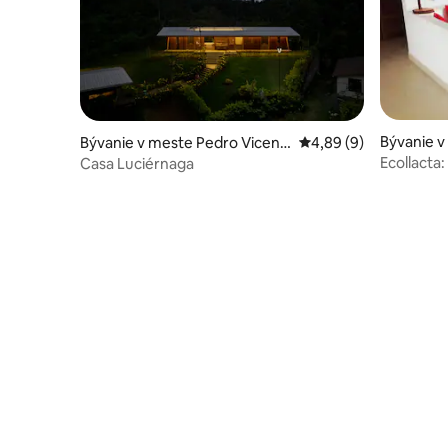
Bývanie v
Bývanie v meste Pedro Vicent
Priemerné ohodnoteni
4,89 (9)
e Maldonado
Ecollacta
Casa Luciérnaga
ekologic