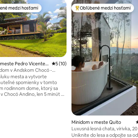
ené medzi hosťami
Obľúbené medzi hosťami
enejšie medzi hosťami
Najobľúbenejšie medzi hosťami
 meste Pedro Vicente
Priemerné ohodnotenie 5 z 5, počet hod
5 (10)
do
dom v Andskom Chocó -
4,97 z 5, počet hodnotení: 139
hluku mesta a vytvorte
uteľné spomienky v tomto
 rodinnom dome, ktorý sa
v Chocó Andino, len 5 minút od
sta Pedro Vicente Maldonado.
iestor pre rodiny, páry,
a zahraničných turistov,
ch nomádov alebo cestovateľov,
Minidom v meste Quito
ajú odpočinok, prírodu a
Luxusná lesná chata, vírivka, 2
 dokonca aj pre prácu na diaľku.
letisko Quito
Uniknite do lesa a odpojte sa od
 nachádza v súkromnej