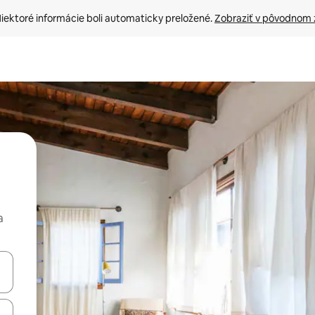
iektoré informácie boli automaticky preložené. 
Zobraziť v pôvodnom 
a
rechádzať pomocou klávesov so šípkami nahor a nadol alebo ich pres