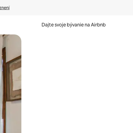
znení
Dajte svoje bývanie na Airbnb
kúmať pomocou dotykových gest či potiahnutia prstom.