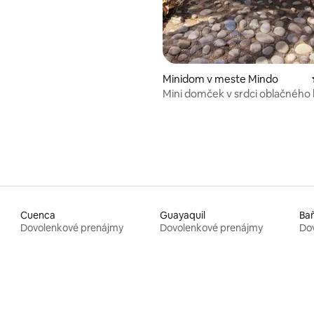
Minidom v meste Mindo
Mini domček v srdci oblačného 
Cuenca
Guayaquil
Ba
Dovolenkové prenájmy
Dovolenkové prenájmy
Do