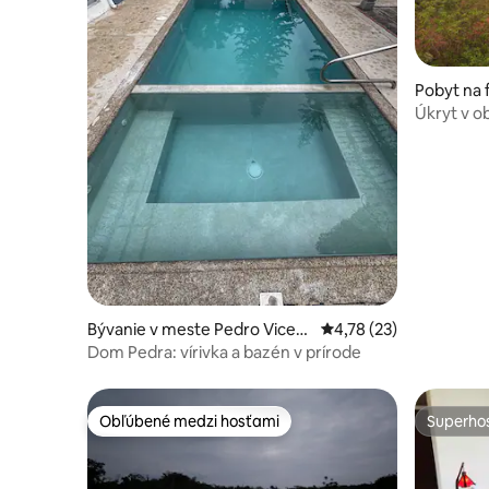
Pobyt na 
Úkryt v o
Bývanie v meste Pedro Vicent
Priemerné ohodnotenie
4,78 (23)
e Maldonado
Dom Pedra: vírivka a bazén v prírode
Obľúbené medzi hosťami
Superhos
Obľúbené medzi hosťami
Superhos