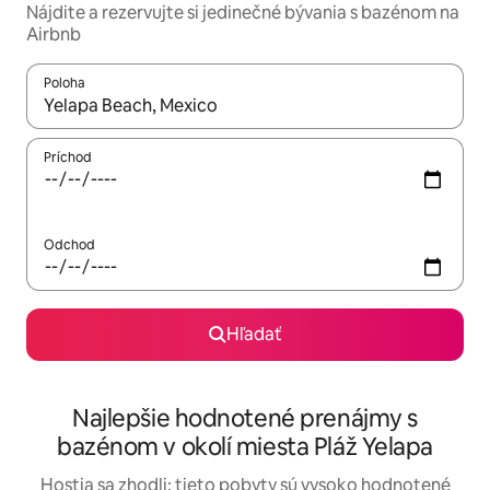
Nájdite a rezervujte si jedinečné bývania s bazénom na
Airbnb
Poloha
Keď budú výsledky k dispozícii, môžete si ich prechádzať pom
Príchod
Odchod
Hľadať
Najlepšie hodnotené prenájmy s
bazénom v okolí miesta Pláž Yelapa
Hostia sa zhodli: tieto pobyty sú vysoko hodnotené