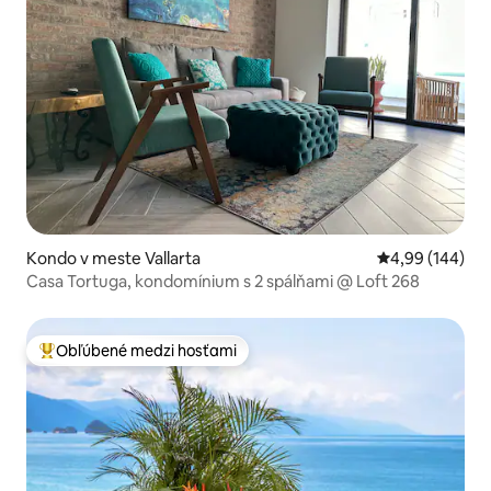
Kondo v meste Vallarta
Priemerné ohod
4,99 (144)
Casa Tortuga, kondomínium s 2 spálňami @ Loft 268
Obľúbené medzi hosťami
Najobľúbenejšie medzi hosťami