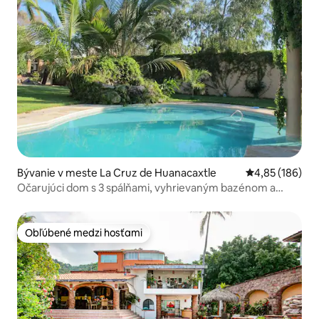
Bývanie v meste La Cruz de Huanacaxtle
Priemerné ohod
4,85 (186)
Očarujúci dom s 3 spálňami, vyhrievaným bazénom a
vírivkou
Obľúbené medzi hosťami
Obľúbené medzi hosťami