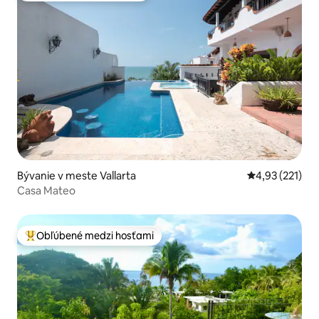
Bývanie v meste Vallarta
Priemerné ohod
4,93 (221)
Casa Mateo
Obľúbené medzi hosťami
Najobľúbenejšie medzi hosťami