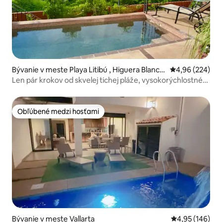
Bývanie v meste Playa Litibú , Higuera Blanca,
Priemerné ohod
4,96 (224)
Punta Mita
Len pár krokov od skvelej tichej pláže, vysokorýchlostné
Wi-Fi
Obľúbené medzi hosťami
Obľúbené medzi hosťami
Bývanie v meste Vallarta
Priemerné ohod
4,95 (146)