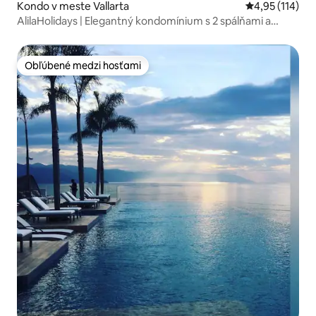
Kondo v meste Vallarta
Priemerné oho
4,95 (114)
AlilaHolidays | Elegantný kondomínium s 2 spálňami a
úžasnou strešnou terasou
Obľúbené medzi hosťami
Obľúbené medzi hosťami