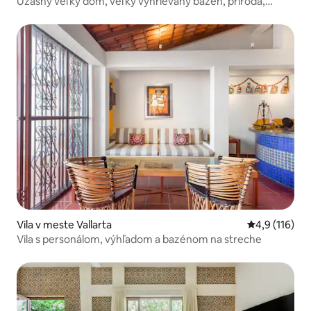
Úžasný veľký dom, veľký vyhrievaný bazén, príroda,
výhľad
Vila v meste Vallarta
Priemerné oh
4,9 (116)
Vila s personálom, výhľadom a bazénom na streche