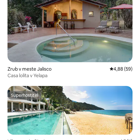
Zrub v meste Jalisco
Priemerné oho
4,88 (59)
Casa lolita v Yelapa
Superhostiteľ
Superhostiteľ