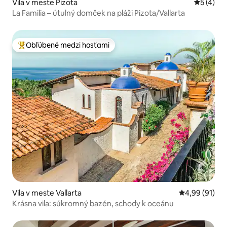
Vila v meste Pizota
Priemerné
5 (4)
La Familia – útulný domček na pláži Pizota/Vallarta
Obľúbené medzi hosťami
Najobľúbenejšie medzi hosťami
Vila v meste Vallarta
Priemerné oho
4,99 (91)
Krásna vila: súkromný bazén, schody k oceánu