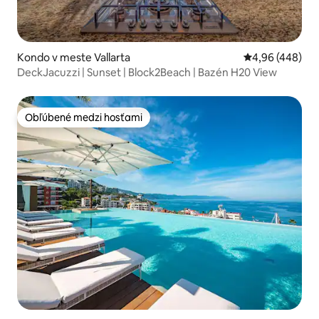
Kondo v meste Vallarta
Priemerné ohod
4,96 (448)
DeckJacuzzi | Sunset | Block2Beach | Bazén H20 View
Obľúbené medzi hosťami
Obľúbené medzi hosťami