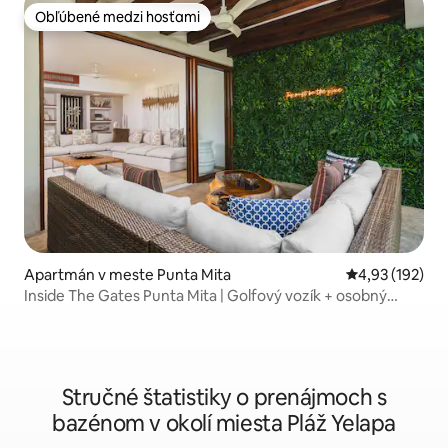
Obľúbené medzi hosťami
Obľúbené medzi hosťami
Apartmán v meste Punta Mita
Priemerné ohod
4,93 (192)
Inside The Gates Punta Mita | Golfový vozík + osobný
asistent
Stručné štatistiky o prenájmoch s
bazénom v okolí miesta Pláž Yelapa