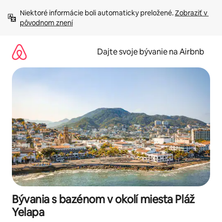
Preskočiť
Niektoré informácie boli automaticky preložené. 
Zobraziť v 
na
pôvodnom znení
obsah.
Dajte svoje bývanie na Airbnb
Bývania s bazénom v okolí miesta Pláž
Yelapa