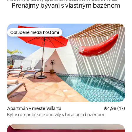
Prenájmy bývaní s vlastným bazénom
výhľadom na oceán
Obľúbené medzi hosťami
Obľúbené medzi hosťami
Apartmán v meste Vallarta
Priemerné oho
4,98 (47)
Byt v romantickej zóne vily s terasou a bazénom