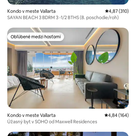
Kondo v meste Vallarta
Priemerné ohod
4,87 (310)
SAYAN BEACH 3 BDRM 3 -1/2 BTHS (8. poschodie/roh)
Obľúbené medzi hosťami
Obľúbené medzi hosťami
Kondo v meste Vallarta
Priemerné ohod
4,84 (164)
Úžasný byt v SOHO od Maxwell Residences