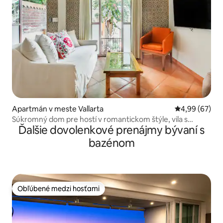
Apartmán v meste Vallarta
Priemerné oho
4,99 (67)
Súkromný dom pre hostí v romantickom štýle, vila s
Ďalšie dovolenkové prenájmy bývaní s
bazénom
bazénom
Obľúbené medzi hosťami
Obľúbené medzi hosťami