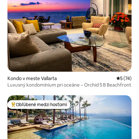
Kondo v meste Vallarta
Priemerné 
5 (74)
Luxusný kondomínium pri oceáne – Orchid 5 B Beachfront
Obľúbené medzi hosťami
Najobľúbenejšie medzi hosťami