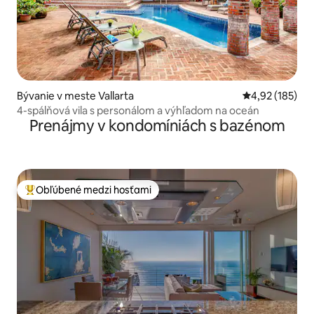
Bývanie v meste Vallarta
Priemerné ohod
4,92 (185)
4-spálňová vila s personálom a výhľadom na oceán
Prenájmy v kondomíniách s bazénom
Obľúbené medzi hosťami
Najobľúbenejšie medzi hosťami