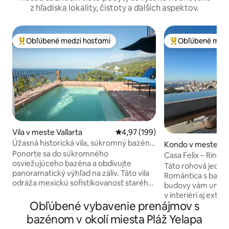
z hľadiska lokality, čistoty a ďalších aspektov.
Obľúbené medzi hosťami
Obľúbené medz
Najobľúbenejšie medzi hosťami
Najobľúbenejšie 
Vila v meste Vallarta
Priemerné ohodnotenie 4,97 z 5
4,97 (199)
Úžasná historická vila, súkromný bazén a
Kondo v meste Val
280° výhľad
Ponorte sa do súkromného
Casa Felix – Rincó
osviežujúceho bazéna a obdivujte
Táto rohová jednot
panoramatický výhľad na záliv. Táto vila
Romántica s balkó
odráža mexickú sofistikovanosť starého
budovy vám umožn
sveta s odhalenými drevenými trámami,
v interiéri aj exter
ručne maľovanými dlaždicami a
Obľúbené vybavenie prenájmov s
zasúvateľným po
koloniálnymi starožitnosťami spolu s
dverám. Ubytovani
bazénom v okolí miesta Pláž Yelapa
moderným vybavením. Naša vila sa
vybavenou kuchy