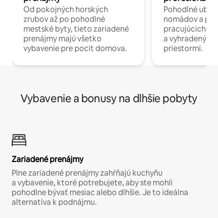
Od pokojných horských
Pohodlné ubyto
zrubov až po pohodlné
nomádov a pro
mestské byty, tieto zariadené
pracujúcich na 
prenájmy majú všetko
a vyhradenými
vybavenie pre pocit domova.
priestormi.
Vybavenie a bonusy na dlhšie pobyty
Zariadené prenájmy
Plne zariadené prenájmy zahŕňajú kuchyňu
a vybavenie, ktoré potrebujete, aby ste mohli
pohodlne bývať mesiac alebo dlhšie. Je to ideálna
alternatíva k podnájmu.