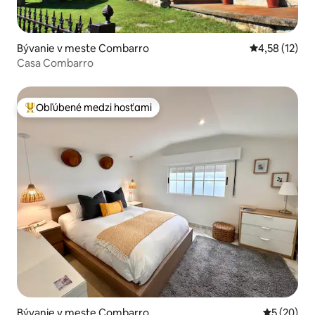
Bývanie v meste Combarro
Priemerné oh
4,58 (12)
Casa Combarro
Obľúbené medzi hosťami
Najobľúbenejšie medzi hosťami
Bývanie v meste Combarro
Priemerné 
5 (20)