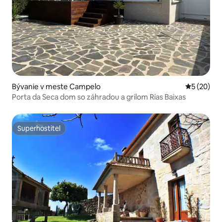
Bývanie v meste Campelo
Priemerné 
5 (20)
Porta da Seca dom so záhradou a grilom Rías Baixas
Superhostiteľ
Superhostiteľ