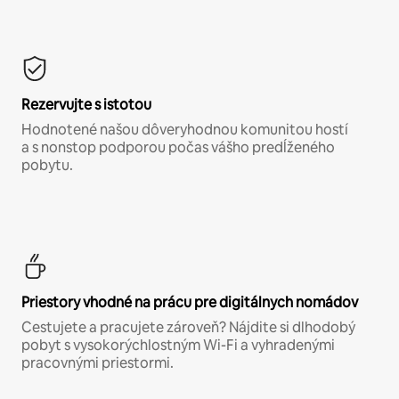
Rezervujte s istotou
Hodnotené našou dôveryhodnou komunitou hostí
a s nonstop podporou počas vášho predĺženého
pobytu.
Priestory vhodné na prácu pre digitálnych nomádov
Cestujete a pracujete zároveň? Nájdite si dlhodobý
pobyt s vysokorýchlostným Wi-Fi a vyhradenými
pracovnými priestormi.