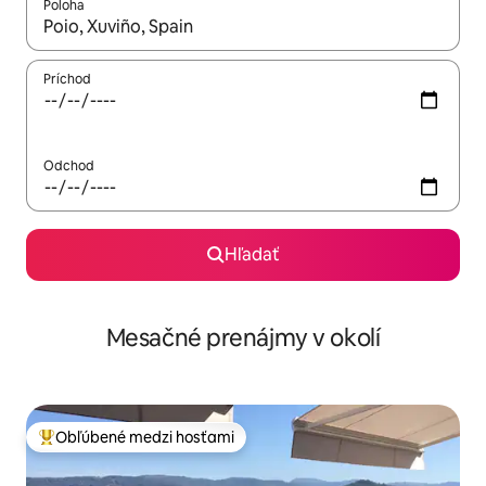
Poloha
Keď budú výsledky k dispozícii, môžete si ich prechádzať pom
Príchod
Odchod
Hľadať
Mesačné prenájmy v okolí
Obľúbené medzi hosťami
Najobľúbenejšie medzi hosťami