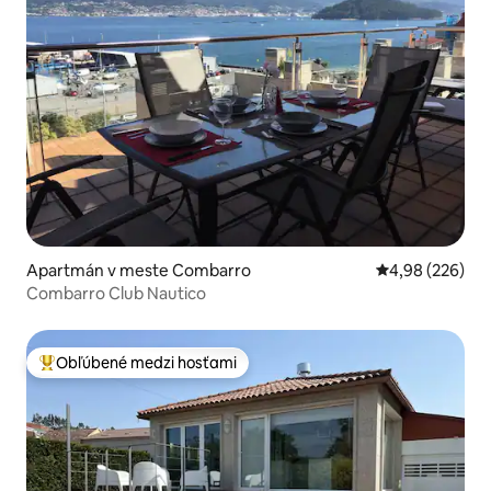
Apartmán v meste Combarro
Priemerné ohod
4,98 (226)
Combarro Club Nautico
Obľúbené medzi hosťami
Najobľúbenejšie medzi hosťami