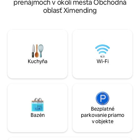
prenájmoch v okolí mesta Obchodná
24 tsubo) a loftovým dizajnom (nie
a okná na podlahe
oblasť Ximending
medziposchodie) 🏠 Priestor a
prachu.Pohovka sa
vybavenie: • Extra veľké usporiadanie: 2
čistí.Nechajte ľud
manželské postele + 1 rozkladacia
duši. * Spotrebiče majú pokyny na
pohovka pre 2 osoby, vhodné pre rodiny
nálepke. * V posteliach sú elektrické
alebo priateľov, ktorí sú ubytovaní spolu.
zásuvky a skrinky
• Plne vybavené: vlastná kuchyňa, veľká
na telefón na nabí
jedáleň, práčka so sušičkou.Celý dom
pripravení prispôs
využíva elektrinu (nie plyn) a je
zásuvke. * 1 izba pre 2 osoby.Každá izba
bezpečný. • Špičkové vybavenie: toaleta
má veľké okná a j
Kuchyňa
Wi-Fi
washlet, čistička vody s reverznou
slnečným svetlom. * K dispozícii 
osmózou, mikrovlnná rúra, klimatizácia a
práčka na pranie bi
odvlhčovač. • Zábava: Bluetooth
[všetky čisté] na 
reproduktor, internetová televízia
práčovňa je v ulič
(vrátane Disney+, YouTube Premium). •
chôdze, sušička je
Premyslené detaily: K dispozícii sú
rýchla, oblečenie 
medzinárodné zásuvky a USB porty a
minút. Dole je obchod 7-11, Family Mart a
periny a uteráky sa pravidelne
hneď vonku je ruš
Bezplatné
vymieňajú, aby boli stále ako nové. 📍
Nachádza sa v centr
Bazén
parkovanie priamo
Skvelá poloha: • V blízkosti stanice MRT:
pej, 340 metrov o
v objekte
Je to len 3 minúty chôdze (250 metrov)
Ximen, ľahko sa od
od stanice MRT Ximen. • Pokoj uprostred
kamkoľvek a dopra
ruchu: Ximen Red House, Bar Street a 7-