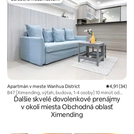
Obľúbené medzi hosťami
Apartmán v meste Wanhua District
Priemerné oho
4,91 (34)
B47 [Ximending, výťah, budova, 1-4 osoby] 10 minút od
Ďalšie skvelé dovolenkové prenájmy
stanice metra Ximending / 3 minúty od pešej zóny / blízko
Ximending Eslite / červená budova, dlhodobý prenájom
v okolí miesta Obchodná oblasť
Ximending