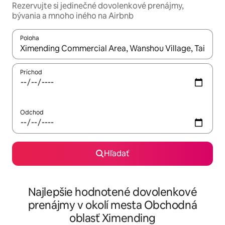
Rezervujte si jedinečné dovolenkové prenájmy,
bývania a mnoho iného na Airbnb
Poloha
Keď budú výsledky k dispozícii, môžete si ich prechádzať pom
Príchod
Odchod
Hľadať
Najlepšie hodnotené dovolenkové
prenájmy v okolí mesta Obchodná
oblasť Ximending