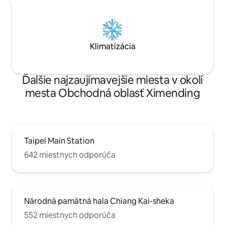
11 sú hneď dole.Nachádza sa v uličke v
rušnej obchodnej štvrti a ponúka zábavu
a pohodlie, ako aj kvalitný spánok. •
Dopravný uzol: Stanica Ximen je
križovatkou Modrej linky a Zelenej
Klimatizácia
linky.Len jedna zastávka na prestup z
hlavnej stanice MRT na letisku v Taipeji. 🌐
Internet a služby: • Mobilný internet: V
Ďalšie najzaujímavejšie miesta v okolí
interiéri je k dispozícii vysokorýchlostné
Wi-Fi pripojenie a mobilné internetové
mesta Obchodná oblasť Ximending
zariadenie Egg • Samoobslužné
ubytovanie: Elektronický zámok dverí,
24-hodinové ubytovanie
Taipei Main Station
642 miestnych odporúča
Národná pamätná hala Chiang Kai-sheka
552 miestnych odporúča