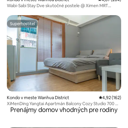
Wabi-Sabi Stay Dve skutočné postele @ Ximen MRT
obchodný okruh Ximen-Taipei (2-4 osoby)
Superhostiteľ
Superhostiteľ
Kondo v meste Wanhua District
Priemerné ohod
4,92 (162)
XiMenDing Yangtai Apartmán Balcony Cozy Studio 700 m
Prenájmy domov vhodných pre rodiny
od stanice MRT