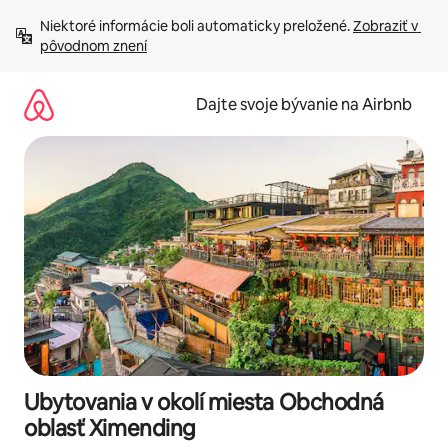
Preskočiť
Niektoré informácie boli automaticky preložené. 
Zobraziť v 
na
pôvodnom znení
obsah.
Dajte svoje bývanie na Airbnb
Ubytovania v okolí miesta Obchodná
oblasť Ximending