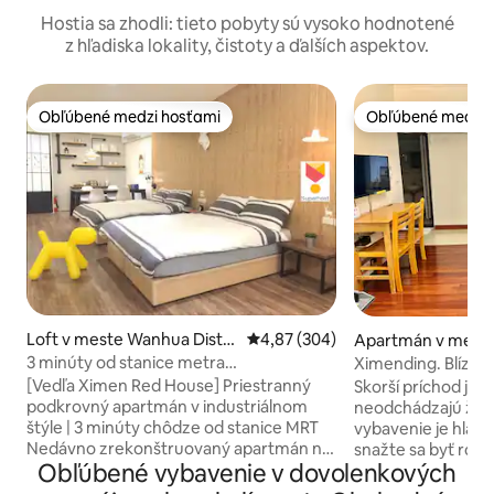
Hostia sa zhodli: tieto pobyty sú vysoko hodnotené
z hľadiska lokality, čistoty a ďalších aspektov.
Obľúbené medzi hosťami
Obľúbené medzi 
Obľúbené medzi hosťami
Obľúbené medzi 
Loft v meste Wanhua Distri
Priemerné ohodnotenie 4,87 z 5
4,87 (304)
Apartmán v mest
ct
District
3 minúty od stanice metra
Ximending. Blízko 
Ximen/Novozrekonštruovaný
okien. Jednolôžko
[Vedľa Ximen Red House] Priestranný
Skorší príchod je m
samostatný 5-členný loftový
podkrovný apartmán v industriálnom
neodchádzajú žiadni iní 
apartmán/Tri postele, veľký priestor!
štýle | 3 minúty chôdze od stanice MRT
vybavenie je hlavn
Nedávno zrekonštruovaný apartmán na
snažte sa byť rov
Obľúbené vybavenie v dovolenkových
celom 3. poschodí s priestrannou
bežné bývanie. * Všetka posteľná
plochou 870 štvorcových stôp (približne
bielizeň z čistej ba