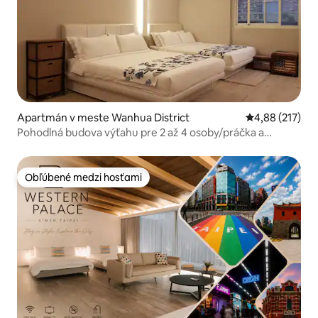
Apartmán v meste Wanhua District
Priemerné ohod
4,88 (217)
Pohodlná budova výťahu pre 2 až 4 osoby/práčka a
sušička/Wi-Fi/stanica Ximen 5 minút chôdze
Obľúbené medzi hosťami
Obľúbené medzi hosťami