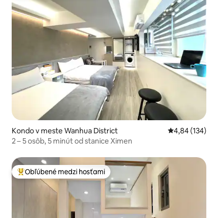
Kondo v meste Wanhua District
Priemerné ohod
4,84 (134)
2 – 5 osôb, 5 minút od stanice Ximen
Obľúbené medzi hosťami
Najobľúbenejšie medzi hosťami