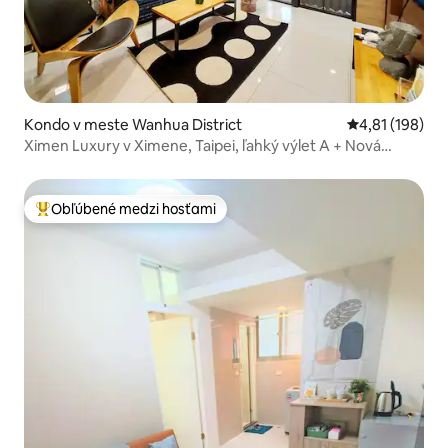
Kondo v meste Wanhua District
Priemerné ohod
4,81 (198)
Ximen Luxury v Ximene, Taipei, ľahký výlet A + Nová
budova s výťahom a balkónom, práčka, samostatný
vchod, 3 minúty chôdze od stanice MRT Ximen
Obľúbené medzi hosťami
Najobľúbenejšie medzi hosťami