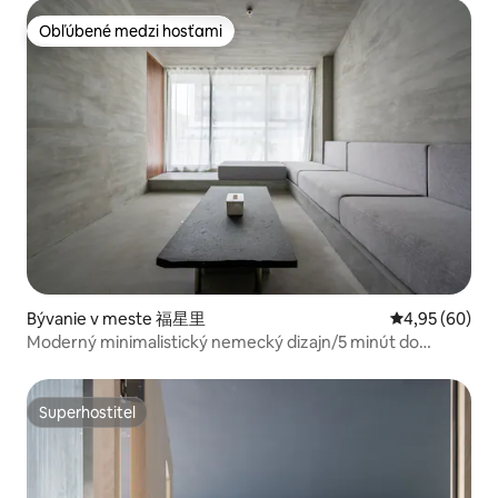
Obľúbené medzi hosťami
Obľúbené medzi hosťami
Bývanie v meste 福星里
Priemerné oho
4,95 (60)
Moderný minimalistický nemecký dizajn/5 minút do
Ximenu
Superhostiteľ
Superhostiteľ