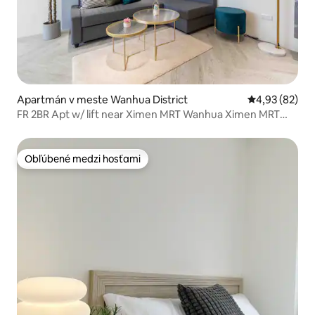
Apartmán v meste Wanhua District
Priemerné oho
4,93 (82)
FR 2BR Apt w/ lift near Ximen MRT Wanhua Ximen MRT
neďaleko stanice Ximen MRT s vlastnou kúpeľňou
Obľúbené medzi hosťami
Obľúbené medzi hosťami