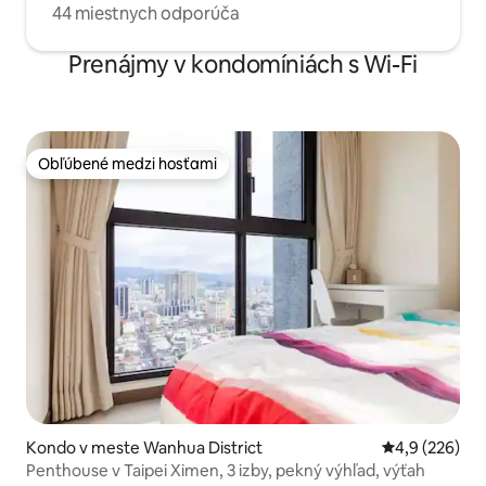
44 miestnych odporúča
Prenájmy v kondomíniách s Wi-Fi
Obľúbené medzi hosťami
Obľúbené medzi hosťami
Kondo v meste Wanhua District
Priemerné oho
4,9 (226)
Penthouse v Taipei Ximen, 3 izby, pekný výhľad, výťah