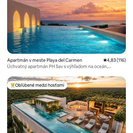
Apartmán v meste Playa del Carmen
Priemerné oho
4,83 (116)
Úchvatný apartmán PH 5av s výhľadom na oceán,
súkromným bazénom a strechou
Obľúbené medzi hosťami
Najobľúbenejšie medzi hosťami