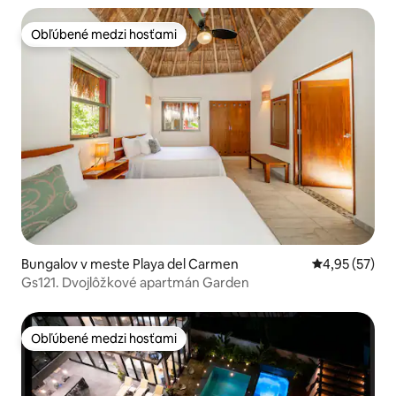
Obľúbené medzi hosťami
Obľúbené medzi hosťami
Bungalov v meste Playa del Carmen
Priemerné oho
4,95 (57)
Gs121. Dvojlôžkové apartmán Garden
Obľúbené medzi hosťami
Obľúbené medzi hosťami