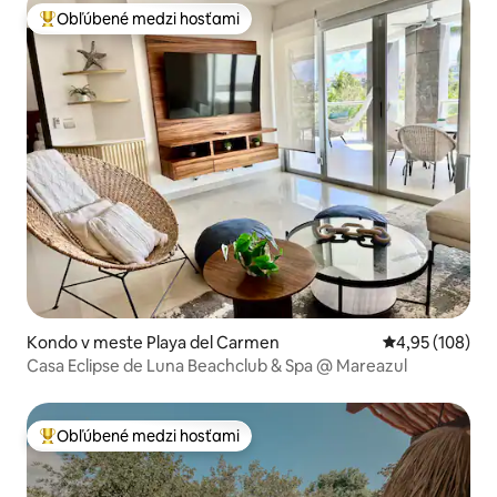
Obľúbené medzi hosťami
Najobľúbenejšie medzi hosťami
Kondo v meste Playa del Carmen
Priemerné ohod
4,95 (108)
Casa Eclipse de Luna Beachclub & Spa @ Mareazul
Obľúbené medzi hosťami
Najobľúbenejšie medzi hosťami