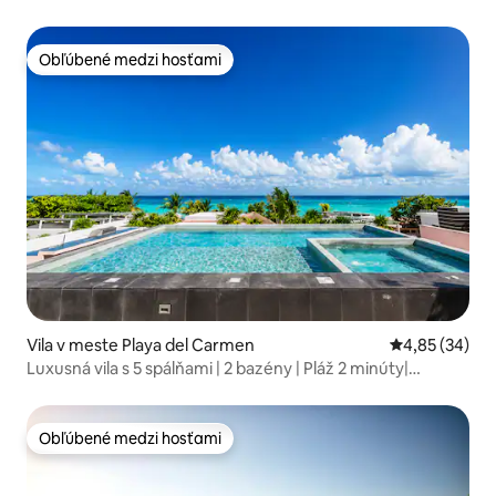
Obľúbené medzi hosťami
Obľúbené medzi hosťami
Vila v meste Playa del Carmen
Priemerné oho
4,85 (34)
Luxusná vila s 5 spálňami | 2 bazény | Pláž 2 minúty|
Playacar
Obľúbené medzi hosťami
Obľúbené medzi hosťami