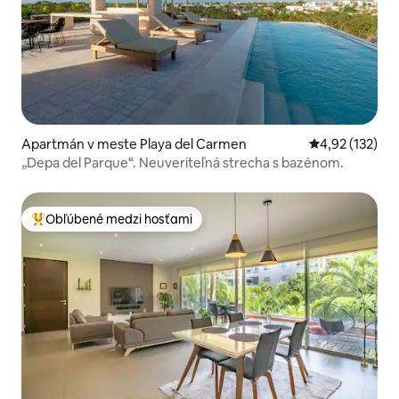
Apartmán v meste Playa del Carmen
Priemerné ohod
4,92 (132)
„Depa del Parque“. Neuveriteľná strecha s bazénom.
Obľúbené medzi hosťami
Najobľúbenejšie medzi hosťami