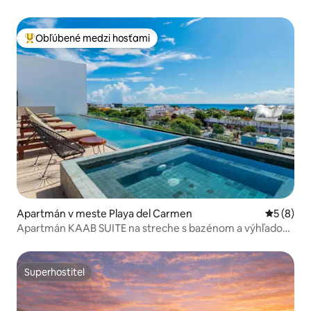
Obľúbené medzi hosťami
Najobľúbenejšie medzi hosťami
Apartmán v meste Playa del Carmen
Priemerné
5 (8)
Apartmán KAAB SUITE na streche s bazénom a výhľadom
na oceán
Superhostiteľ
Superhostiteľ