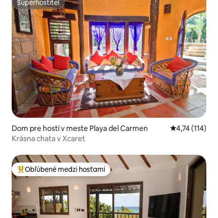
Superhostiteľ
Superhostiteľ
Dom pre hostí v meste Playa del Carmen
Priemerné oho
4,74 (114)
Krásna chata v Xcaret
Obľúbené medzi hosťami
Najobľúbenejšie medzi hosťami