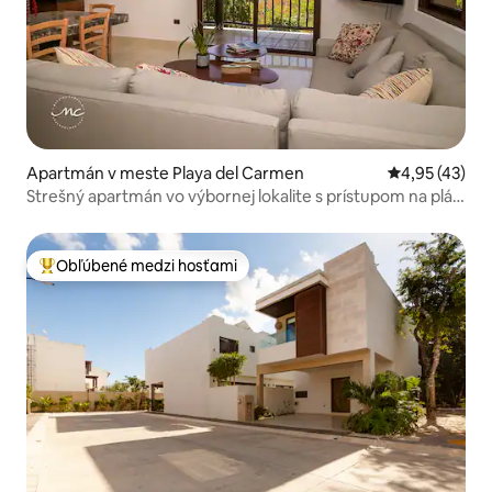
Apartmán v meste Playa del Carmen
Priemerné oho
4,95 (43)
Strešný apartmán vo výbornej lokalite s prístupom na pláž
a s bazénom
Obľúbené medzi hosťami
Najobľúbenejšie medzi hosťami