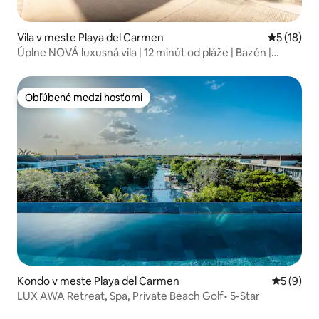
Vila v meste Playa del Carmen
Priemerné 
5 (18)
Úplne NOVÁ luxusná vila | 12 minút od pláže | Bazén |
Posilňovňa
Obľúbené medzi hosťami
Obľúbené medzi hosťami
Kondo v meste Playa del Carmen
Priemerné
5 (9)
LUX AWA Retreat, Spa, Private Beach Golf• 5-Star