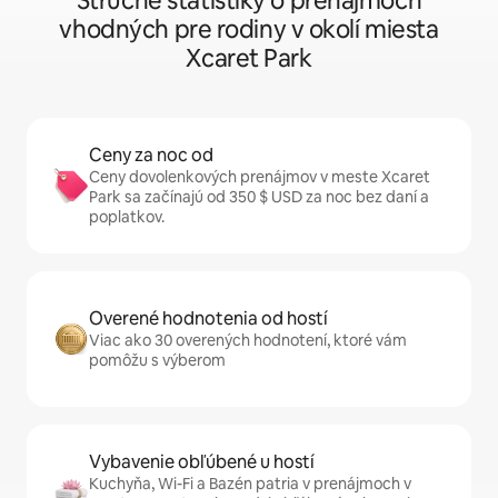
Stručné štatistiky o prenájmoch
vhodných pre rodiny v okolí miesta
Xcaret Park
Ceny za noc od
Ceny dovolenkových prenájmov v meste Xcaret
Park sa začínajú od 350 $ USD za noc bez daní a
poplatkov.
Overené hodnotenia od hostí
Viac ako 30 overených hodnotení, ktoré vám
pomôžu s výberom
Vybavenie obľúbené u hostí
Kuchyňa, Wi-Fi a Bazén patria v prenájmoch v