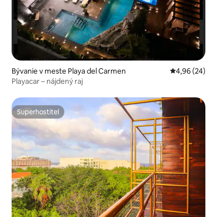
Bývanie v meste Playa del Carmen
Priemerné oho
4,96 (24)
Playacar – nájdený raj
Superhostiteľ
Superhostiteľ