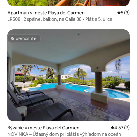
Apartmán v meste Playa del Carmen
Priemerné
5 (3)
LR508 | 2 spálne, balkón, na Calle 38 • Pláž a 5. ulica
Superhostiteľ
Superhostiteľ
Bývanie v meste Playa del Carmen
Priemerné o
4,57 (7)
NOVINKA – Úžasný dom pri pláži s výhľadom na oceán