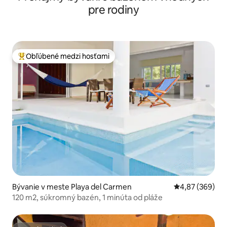
pre rodiny
Obľúbené medzi hosťami
Najobľúbenejšie medzi hosťami
Bývanie v meste Playa del Carmen
Priemerné ohod
4,87 (369)
120 m2, súkromný bazén, 1 minúta od pláže