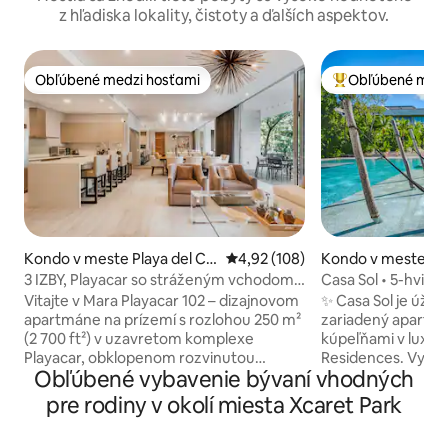
z hľadiska lokality, čistoty a ďalších aspektov.
Obľúbené medzi hosťami
Obľúbené medz
Obľúbené medzi hosťami
Najobľúbenejšie 
Kondo v meste Playa del Ca
Priemerné ohodnotenie 4,92 z 5
4,92 (108)
Kondo v meste Pla
rmen
rmen
3 IZBY, Playacar so stráženým vchodom |
Casa Sol • 5-hvie
Pláž + Mesto | Bazén + Posilňovňa
Luxusné 2BR•AWA 
Vitajte v Mara Playacar 102 – dizajnovom
✨ Casa Sol je úžas
apartmáne na prízemí s rozlohou 250 m²
zariadený apartmán
(2 700 ft²) v uzavretom komplexe
kúpeľňami v lux
Playacar, obklopenom rozvinutou
Residences. Vychu
Obľúbené vybavenie bývaní vhodných
tropickou zeleňou. Ponúka ubytovanie
štýle rezortu vrá
pre 6 osôb v dvoch izbách s manželskou
bazénov, strešné
pre rodiny v okolí miesta Xcaret Park
posteľou King a jednej izbe s dvoma
bazéna, baru pri ba
samostatnými lôžkami Queen, pričom
hojdacích sietí, p