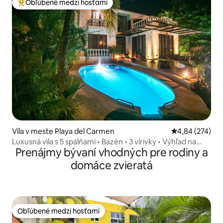
Obľúbené medzi hosťami
Najobľúbenejšie medzi hosťami
Vila v meste Playa del Carmen
Priemerné ohod
4,84 (274)
Luxusná vila s 5 spálňami • Bazén • 3 vírivky • Výhľad na
Prenájmy bývaní vhodných pre rodiny a
more
domáce zvieratá
Obľúbené medzi hosťami
Obľúbené medzi hosťami