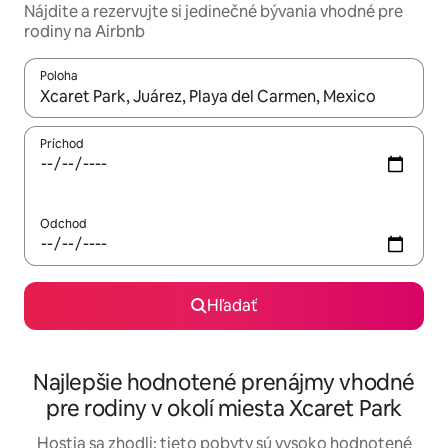
Nájdite a rezervujte si jedinečné bývania vhodné pre
rodiny na Airbnb
Poloha
Keď budú výsledky k dispozícii, môžete si ich prechádzať pom
Príchod
Odchod
Hľadať
Najlepšie hodnotené prenájmy vhodné
pre rodiny v okolí miesta Xcaret Park
Hostia sa zhodli: tieto pobyty sú vysoko hodnotené