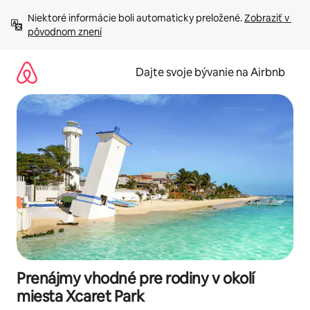
Preskočiť
Niektoré informácie boli automaticky preložené. 
Zobraziť v 
na
pôvodnom znení
obsah.
Dajte svoje bývanie na Airbnb
Prenájmy vhodné pre rodiny v okolí
miesta Xcaret Park