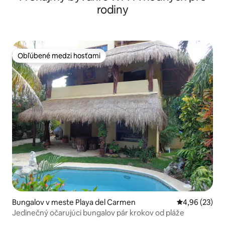
rodiny
Obľúbené medzi hosťami
Obľúbené medzi hosťami
Bungalov v meste Playa del Carmen
Priemerné oho
4,96 (23)
Jedinečný očarujúci bungalov pár krokov od pláže