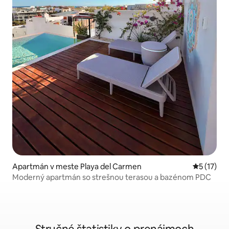
Apartmán v meste Playa del Carmen
Priemerné
5 (17)
Moderný apartmán so strešnou terasou a bazénom PDC