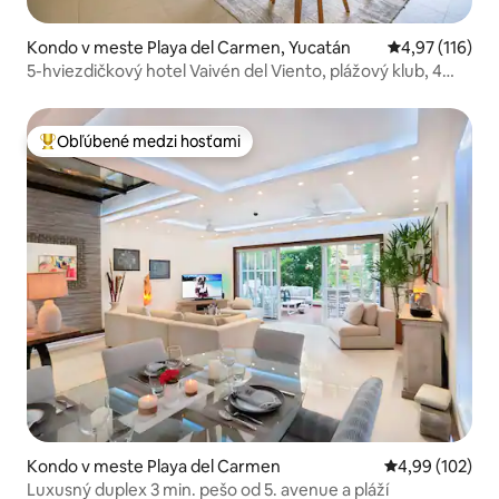
Kondo v meste Playa del Carmen, Yucatán
Priemerné oho
4,97 (116)
5-hviezdičkový hotel Vaivén del Viento, plážový klub, 4
bazény, posilňovňa
Obľúbené medzi hosťami
Najobľúbenejšie medzi hosťami
Kondo v meste Playa del Carmen
Priemerné ohod
4,99 (102)
Luxusný duplex 3 min. pešo od 5. avenue a pláží