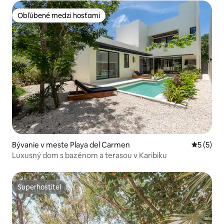
Obľúbené medzi hosťami
Obľúbené medzi hosťami
Bývanie v meste Playa del Carmen
Priemerné
5 (5)
Luxusný dom s bazénom a terasou v Karibiku
Superhostiteľ
Superhostiteľ