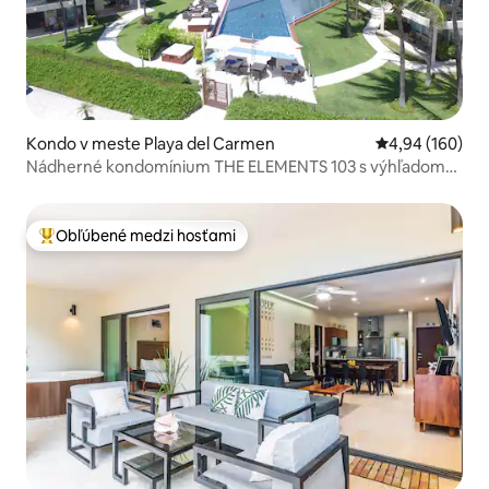
Kondo v meste Playa del Carmen
Priemerné ohod
4,94 (160)
Nádherné kondomínium THE ELEMENTS 103 s výhľadom
na oceán
Obľúbené medzi hosťami
Najobľúbenejšie medzi hosťami