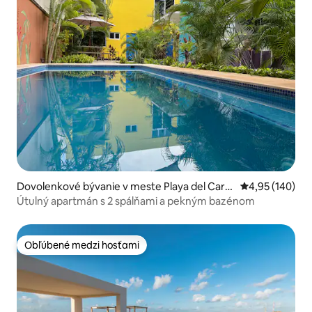
Dovolenkové bývanie v meste Playa del Carm
Priemerné ohod
4,95 (140)
en
Útulný apartmán s 2 spálňami a pekným bazénom
Obľúbené medzi hosťami
Obľúbené medzi hosťami