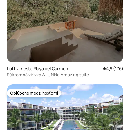
Loft v meste Playa del Carmen
Priemerné oho
4,9 (176)
Súkromná vírivka ALUNNa Amazing suite
Obľúbené medzi hosťami
Obľúbené medzi hosťami