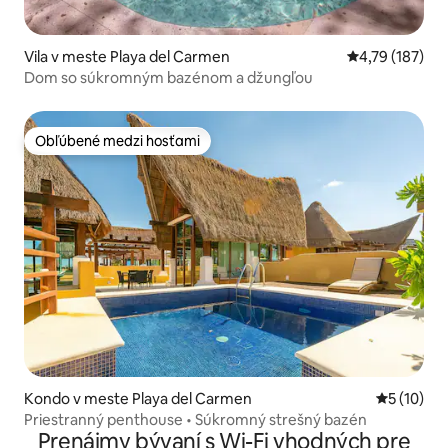
Vila v meste Playa del Carmen
Priemerné ohod
4,79 (187)
Dom so súkromným bazénom a džungľou
Obľúbené medzi hosťami
Obľúbené medzi hosťami
Kondo v meste Playa del Carmen
Priemerné 
5 (10)
Priestranný penthouse • Súkromný strešný bazén
Prenájmy bývaní s Wi-Fi vhodných pre