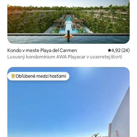
Kondo v meste Playa del Carmen
Priemerné oho
4,92 (24)
Luxusný kondomínium AWA Playacar v uzavretej štvrti
Obľúbené medzi hosťami
Najobľúbenejšie medzi hosťami