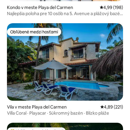
Kondo v meste Playa del Carmen
Priemerné ohod
4,99 (198)
Najlepšia poloha pre 10 osôb na 5. Avenue a plážový bazén
na streche
Obľúbené medzi hosťami
Obľúbené medzi hosťami
Vila v meste Playa del Carmen
Priemerné ohod
4,89 (221)
Villa Coral · Playacar · Súkromný bazén · Blízko pláže