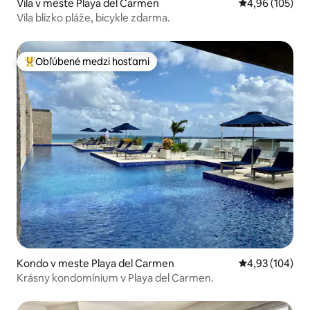
Vila v meste Playa del Carmen
Priemerné ohod
4,96 (105)
Vila blízko pláže, bicykle zdarma.
Obľúbené medzi hosťami
Najobľúbenejšie medzi hosťami
Kondo v meste Playa del Carmen
Priemerné ohod
4,93 (104)
Krásny kondomínium v Playa del Carmen.