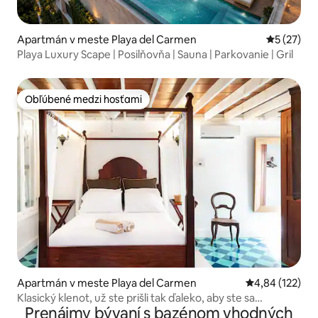
Apartmán v meste Playa del Carmen
Priemerné 
5 (27)
Playa Luxury Scape | Posilňovňa | Sauna | Parkovanie | Gril
Obľúbené medzi hosťami
Obľúbené medzi hosťami
Apartmán v meste Playa del Carmen
Priemerné ohod
4,84 (122)
Klasický klenot, už ste prišli tak ďaleko, aby ste sa
Prenájmy bývaní s bazénom vhodných
ubytovali inde