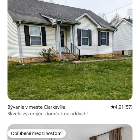
Bývanie v meste Clarksville
Priemerné oh
4,91 (57)
Skvelo vyzerajúci domček na oddych!
Obľúbené medzi hosťami
Obľúbené medzi hosťami