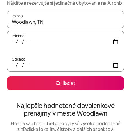
Nájdite a rezervujte si jedinečné ubytovania na Airbnb
Poloha
Keď budú výsledky k dispozícii, môžete si ich prechádzať pom
Príchod
Odchod
Hľadať
Najlepšie hodnotené dovolenkové
prenájmy v meste Woodlawn
Hostia sa zhodli: tieto pobyty sú vysoko hodnotené
z hľadiska lokality, čistoty a ďalších aspektov.