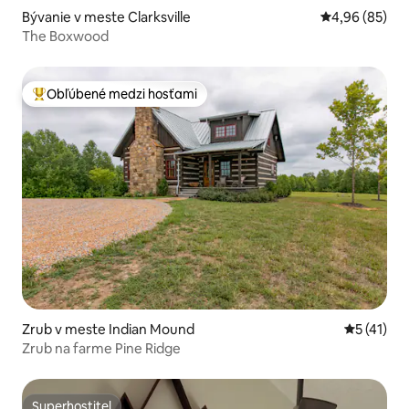
Bývanie v meste Clarksville
Priemerné oho
4,96 (85)
The Boxwood
Obľúbené medzi hosťami
Najobľúbenejšie medzi hosťami
Zrub v meste Indian Mound
Priemerné
5 (41)
Zrub na farme Pine Ridge
Superhostiteľ