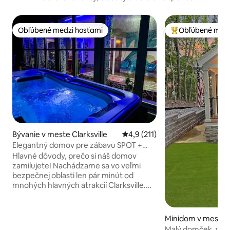
Obľúbené medzi hosťami
Obľúbené medz
Obľúbené medzi hosťami
Najobľúbenejšie 
Bývanie v meste Clarksville
Priemerné ohodnotenie 4,9 z 5
4,9 (211)
Elegantný domov pre zábavu SPOT +
VÍRIVKA
Hlavné dôvody, prečo si náš domov
zamilujete! Nachádzame sa vo veľmi
bezpečnej oblasti len pár minút od
mnohých hlavných atrakcií Clarksville.
Budete bývať v dome s rozlohou 2 300
štvorcových stôp s 3 spálňami
vybaveným šialene pohodlnými
Minidom v meste 
posteľami s 2 kúpeľňami s toaletou a 2
Malý domček, výhľ