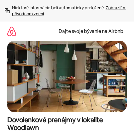
Preskočiť
Niektoré informácie boli automaticky preložené. 
Zobraziť v 
na
pôvodnom znení
obsah.
Dajte svoje bývanie na Airbnb
Dovolenkové prenájmy v lokalite
Woodlawn