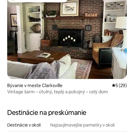
Najobľúbenejšie medzi hosťami
Bývanie v meste Clarksville
Priemerné 
5 (29)
Vintage šarm – útulný, teplý a pokojný – celý dom
Destinácie na preskúmanie
Destinácie v okolí
Najzaujímavejšie pamiatky v okolí