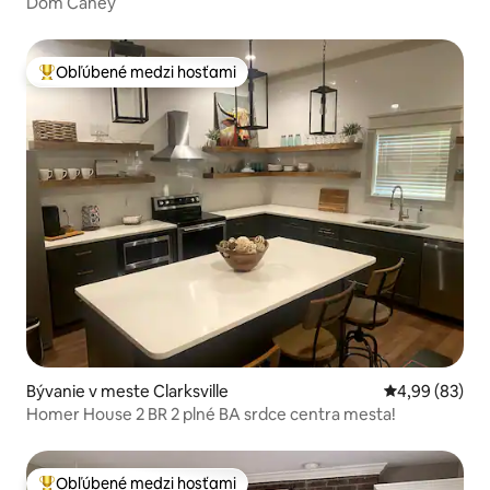
Dom Caney
Obľúbené medzi hosťami
Najobľúbenejšie medzi hosťami
Bývanie v meste Clarksville
Priemerné oho
4,99 (83)
Homer House 2 BR 2 plné BA srdce centra mesta!
Obľúbené medzi hosťami