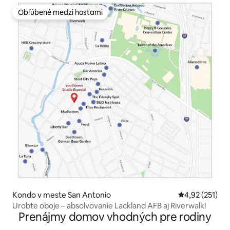
Obľúbené medzi hosťami
Obľúbené medzi hosťami
Kondo v meste San Antonio
Priemerné ohod
4,92 (251)
Urobte oboje – absolvovanie Lackland AFB aj Riverwalk!
Prenájmy domov vhodných pre rodiny