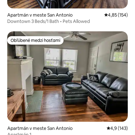
Apartmán v meste San Antonio
Priemerné ohod
4,85 (154)
Downtown 3 Beds/1 Bath • Pets Allowed
Obľúbené medzi hosťami
Obľúbené medzi hosťami
Apartmán v meste San Antonio
Priemerné oho
4,9 (143)
Apartmán 1