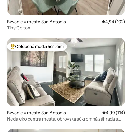
Bývanie v meste San Antonio
Priemerné ohod
4,94 (102)
Tiny Colton
Obľúbené medzi hosťami
Najobľúbenejšie medzi hosťami
Bývanie v meste San Antonio
Priemerné ohod
4,99 (114)
Neďaleko centra mesta, obrovská súkromná záhrada s
bazénom