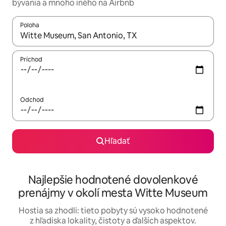
bývania a mnoho iného na Airbnb
Poloha
Keď budú výsledky k dispozícii, môžete si ich prechádzať pom
Príchod
Odchod
Hľadať
Najlepšie hodnotené dovolenkové
prenájmy v okolí mesta Witte Museum
Hostia sa zhodli: tieto pobyty sú vysoko hodnotené
z hľadiska lokality, čistoty a ďalších aspektov.