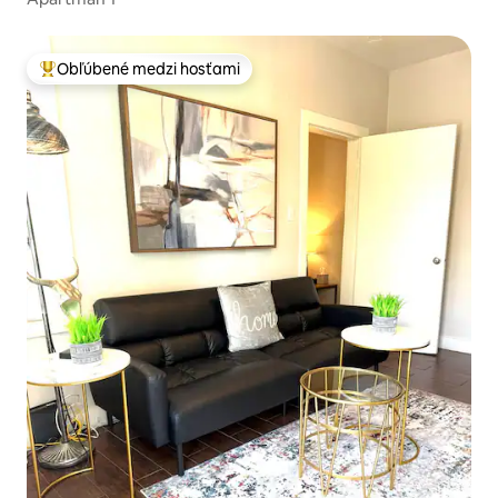
Obľúbené medzi hosťami
Najobľúbenejšie medzi hosťami