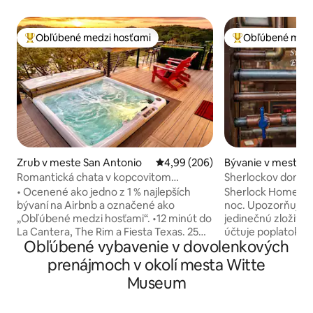
Obľúbené medzi hosťami
Obľúbené medz
Najobľúbenejšie medzi hosťami
Najobľúbenejšie 
Zrub v meste San Antonio
Priemerné ohodnotenie 4,99 z 5
4,99 (206)
Bývanie v meste S
Romantická chata v kopcovitom
Sherlockov dom, d
vidieckom prostredí so súkromnou
• Ocenené ako jedno z 1 % najlepších
Sherlock Home je p
vírivkou
bývaní na Airbnb a označené ako
noc. Upozorňujem
„Obľúbené medzi hosťami“. •12 minút do
jedinečnú zložitú
La Cantera, The Rim a Fiesta Texas. 25
účtuje poplatok za
Obľúbené vybavenie v dovolenkových
minút do centra/Riverwalk a SeaWorld
40 USD za hosťa 
(čaká sa na premávku) • Oddýchnite si vo
dvoch hostí. Staňte sa Sherlockom
prenájmoch v okolí mesta Witte
vírivke a vychutnajte si hviezdy a planéty
Holmesom obklo
Museum
za jasnej noci Hill Country. • Dohodnite si
viktoriánskym/s
rande v malebnom meste Boerne
prostredím plným 
vzdialenom len 15 minút. •Oddýchnite si
ktoré môžete poč