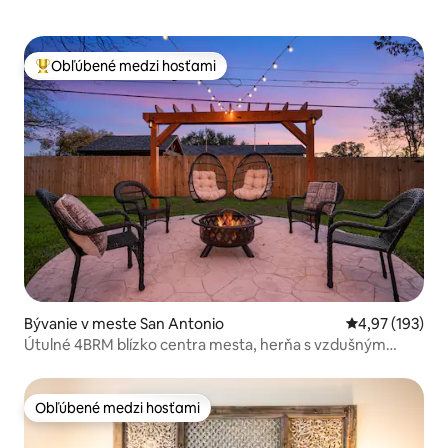
Obľúbené medzi hosťami
Najobľúbenejšie medzi hosťami
Bývanie v meste San Antonio
Priemerné ohod
4,97 (193)
Útulné 4BRM blízko centra mesta, herňa s vzdušným
hokejom
Obľúbené medzi hosťami
Obľúbené medzi hosťami