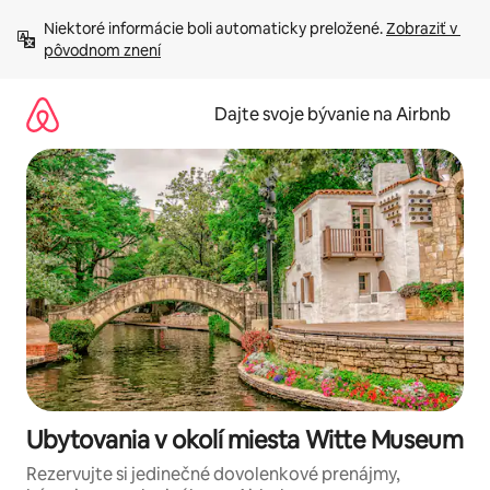
Preskočiť
Niektoré informácie boli automaticky preložené. 
Zobraziť v 
na
pôvodnom znení
obsah.
Dajte svoje bývanie na Airbnb
Ubytovania v okolí miesta Witte Museum
Rezervujte si jedinečné dovolenkové prenájmy,