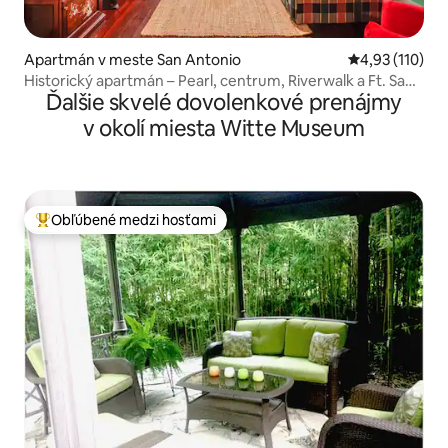
Apartmán v meste San Antonio
Priemerné oho
4,93 (110)
Historický apartmán – Pearl, centrum, Riverwalk a Ft. Sam
Ďalšie skvelé dovolenkové prenájmy
– #3
v okolí miesta Witte Museum
Obľúbené medzi hosťami
Najobľúbenejšie medzi hosťami