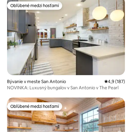
Obľúbené medzi hosťami
Obľúbené medzi hosťami
Bývanie v meste San Antonio
Priemerné oho
4,9 (187)
NOVINKA: Luxusný bungalov v San Antonio v The Pearl
Obľúbené medzi hosťami
Obľúbené medzi hosťami