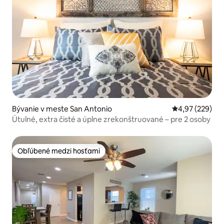
Bývanie v meste San Antonio
Priemerné ohod
4,97 (229)
Útulné, extra čisté a úplne zrekonštruované – pre 2 osoby
Obľúbené medzi hosťami
Obľúbené medzi hosťami