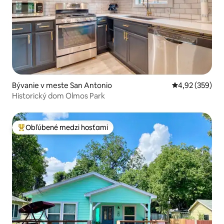
Bývanie v meste San Antonio
Priemerné ohod
4,92 (359)
Historický dom Olmos Park
Obľúbené medzi hosťami
Najobľúbenejšie medzi hosťami