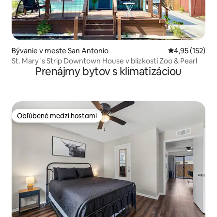
Bývanie v meste San Antonio
Priemerné ohod
4,95 (152)
St. Mary 's Strip Downtown House v blízkosti Zoo & Pearl
Prenájmy bytov s klimatizáciou
Obľúbené medzi hosťami
Obľúbené medzi hosťami