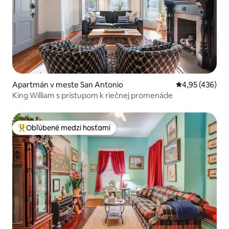
Apartmán v meste San Antonio
Priemerné ohod
4,95 (436)
King William s prístupom k riečnej promenáde
Obľúbené medzi hosťami
Najobľúbenejšie medzi hosťami