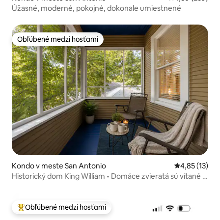
Úžasné, moderné, pokojné, dokonale umiestnené
Obľúbené medzi hosťami
Obľúbené medzi hosťami
Kondo v meste San Antonio
Priemerné oh
4,85 (13)
Historický dom King William • Domáce zvieratá sú vítané •
Prechádzka pri rieke
Obľúbené medzi hosťami
Najobľúbenejšie medzi hosťami