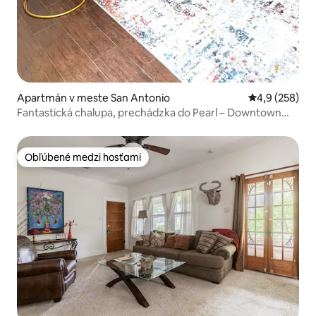
Apartmán v meste San Antonio
Priemerné oho
4,9 (258)
Fantastická chalupa, prechádzka do Pearl – Downtown
jednotka 1 v centre mesta
Obľúbené medzi hosťami
Obľúbené medzi hosťami