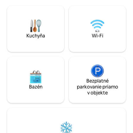
vo vírivke a vychutnajte si hviezdy a
riešiť. Bývanie Sherlock je ako žiadne iné
planéty za jasnej noci Hill Country. Jeleň
bývanie na Airbnb. Ak hľadáte jedineč
a Turecko sú často videné v údolí pod
dobrodružstvo, pr
nimi. Vychutnajte si kávu pod krytou
zahrajte si v The 
terasou.
Deduce, dekódovan
je v plnom prúde!
Kuchyňa
Wi-Fi
Bezplatné
Bazén
parkovanie priamo
v objekte