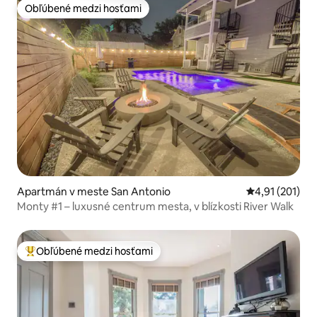
Obľúbené medzi hosťami
Obľúbené medzi hosťami
Apartmán v meste San Antonio
Priemerné oho
4,91 (201)
Monty #1 – luxusné centrum mesta, v blízkosti River Walk
Obľúbené medzi hosťami
Najobľúbenejšie medzi hosťami