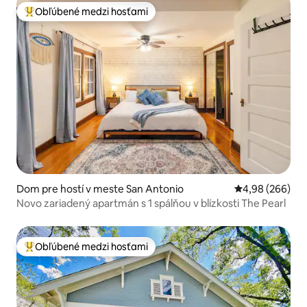
Obľúbené medzi hosťami
Najobľúbenejšie medzi hosťami
Dom pre hostí v meste San Antonio
Priemerné ohod
4,98 (266)
Novo zariadený apartmán s 1 spálňou v blízkosti The Pearl
Obľúbené medzi hosťami
Najobľúbenejšie medzi hosťami