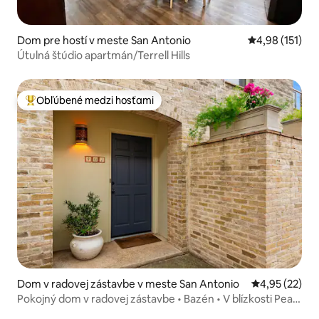
Dom pre hostí v meste San Antonio
Priemerné oho
4,98 (151)
Útulná štúdio apartmán/Terrell Hills
Obľúbené medzi hosťami
Najobľúbenejšie medzi hosťami
Dom v radovej zástavbe v meste San Antonio
Priemerné oho
4,95 (22)
Pokojný dom v radovej zástavbe • Bazén • V blízkosti Pearl
a centra