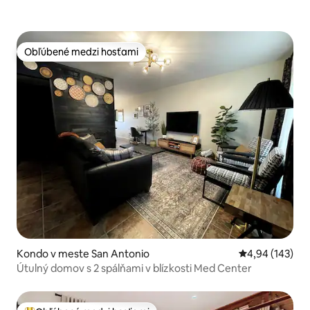
Obľúbené medzi hosťami
Obľúbené medzi hosťami
Kondo v meste San Antonio
Priemerné ohod
4,94 (143)
Útulný domov s 2 spálňami v blízkosti Med Center