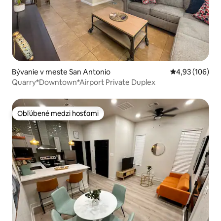
Bývanie v meste San Antonio
Priemerné ohod
4,93 (106)
Quarry*Downtown*Airport Private Duplex
Obľúbené medzi hosťami
Obľúbené medzi hosťami