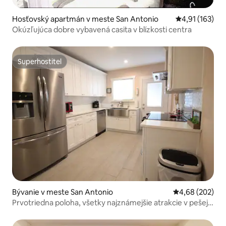
Hosťovský apartmán v meste San Antonio
Priemerné oho
4,91 (163)
Okúzľujúca dobre vybavená casita v blízkosti centra
Superhostiteľ
Superhostiteľ
Bývanie v meste San Antonio
Priemerné ohod
4,68 (202)
Prvotriedna poloha, všetky najznámejšie atrakcie v pešej
vzdialenosti