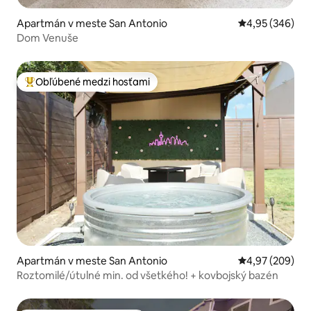
Apartmán v meste San Antonio
Priemerné ohod
4,95 (346)
Dom Venuše
Obľúbené medzi hosťami
Najobľúbenejšie medzi hosťami
Apartmán v meste San Antonio
Priemerné ohod
4,97 (209)
Roztomilé/útulné min. od všetkého! + kovbojský bazén