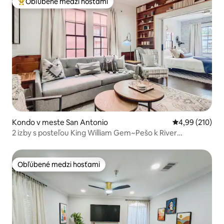
Obľúbené medzi hosťami
Najobľúbenejšie medzi hosťami
Kondo v meste San Antonio
Priemerné ohod
4,99 (210)
2 izby s posteľou King William Gem~Pešo k River
Walk/reštauráciám!
Obľúbené medzi hosťami
Obľúbené medzi hosťami