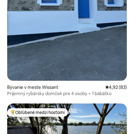
Bývanie v meste Wissant
Priemerné oho
4,92 (83)
Príjemný rybársky domček pre 4 osoby + 1 bábätko
Obľúbené medzi hosťami
Najobľúbenejšie medzi hosťami