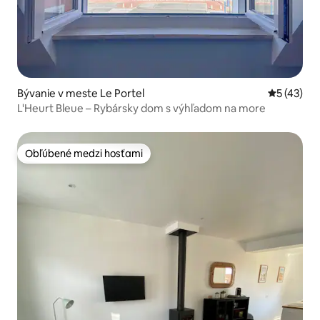
Bývanie v meste Le Portel
Priemerné 
5 (43)
L'Heurt Bleue – Rybársky dom s výhľadom na more
Obľúbené medzi hosťami
Obľúbené medzi hosťami