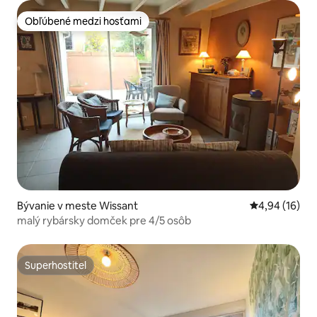
Obľúbené medzi hosťami
Obľúbené medzi hosťami
Bývanie v meste Wissant
Priemerné oho
4,94 (16)
malý rybársky domček pre 4/5 osôb
Superhostiteľ
Superhostiteľ