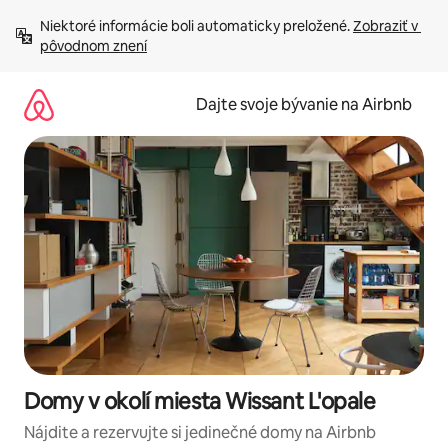
Preskočiť
Niektoré informácie boli automaticky preložené. 
Zobraziť v 
na
pôvodnom znení
obsah.
Dajte svoje bývanie na Airbnb
Domy v okolí miesta Wissant L'opale
Nájdite a rezervujte si jedinečné domy na Airbnb