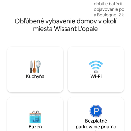
budete mať stôl na stolný tenis pre
dobitie batérií… I
amatéri. Uvidíme sa čoskoro!
objavovanie pobre
a Boulogne. 2 krok
Obľúbené vybavenie domov v okolí
Wissant, Cap Blan
Sangatte, turistic
miesta Wissant L'opale
Caps… Zmena scen
oblasť zahŕňa súk
ihrisko (petanque,
deti), ako aj relax
saunou, vírivkou
a ležadlami. Pohodl
pohostinnosť budú
Kuchyňa
Wi-Fi
Bezplatné
Bazén
parkovanie priamo