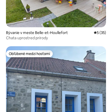
Bývanie v meste Belle-et-Houllefort
Priemerné 
5 (35)
Chata uprostred prírody
Obľúbené medzi hosťami
Obľúbené medzi hosťami