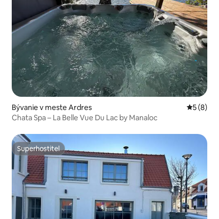
Bývanie v meste Ardres
Priemerné
5 (8)
Chata Spa – La Belle Vue Du Lac by Manaloc
Superhostiteľ
Superhostiteľ