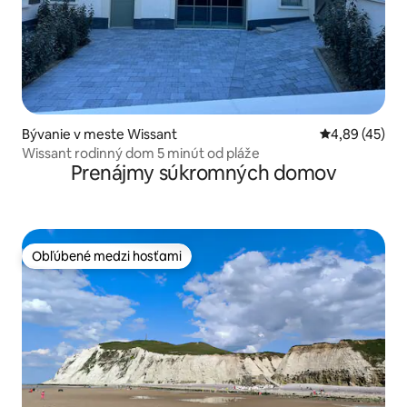
Bývanie v meste Wissant
Priemerné oho
4,89 (45)
Wissant rodinný dom 5 minút od pláže
Prenájmy súkromných domov
Obľúbené medzi hosťami
Obľúbené medzi hosťami