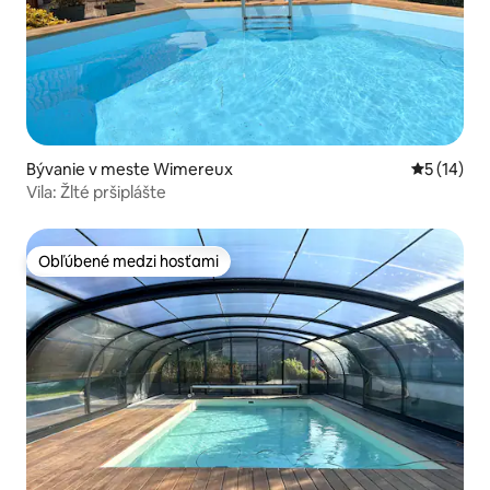
Bývanie v meste Wimereux
Priemerné 
5 (14)
Vila: Žlté pršiplášte
Obľúbené medzi hosťami
Obľúbené medzi hosťami