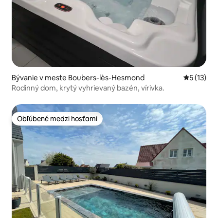
Bývanie v meste Boubers-lès-Hesmond
Priemerné
5 (13)
Rodinný dom, krytý vyhrievaný bazén, vírivka.
Obľúbené medzi hosťami
Obľúbené medzi hosťami