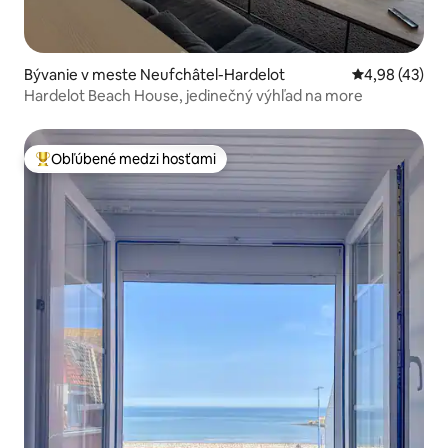
Bývanie v meste Neufchâtel-Hardelot
Priemerné oho
4,98 (43)
Hardelot Beach House, jedinečný výhľad na more
Obľúbené medzi hosťami
Najobľúbenejšie medzi hosťami