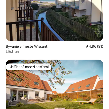
Bývanie v meste Wissant
Priemerné oho
4,96 (91)
L'Estran
Obľúbené medzi hosťami
Obľúbené medzi hosťami