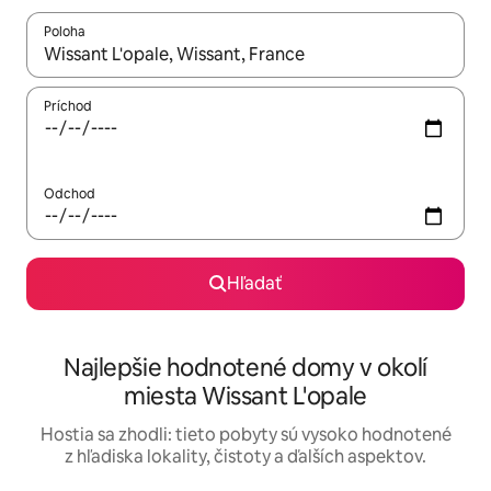
Poloha
Keď budú výsledky k dispozícii, môžete si ich prechádzať pom
Príchod
Odchod
Hľadať
Najlepšie hodnotené domy v okolí
miesta Wissant L'opale
Hostia sa zhodli: tieto pobyty sú vysoko hodnotené
z hľadiska lokality, čistoty a ďalších aspektov.