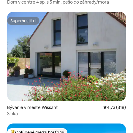
Dom v centre 4 sp. s 5 min. pešo do záhrady/mora
Superhostiteľ
Superhostiteľ
Bývanie v meste Wissant
Priemerné oho
4,73 (318)
Sluka
Obľúbené medzi hosťami