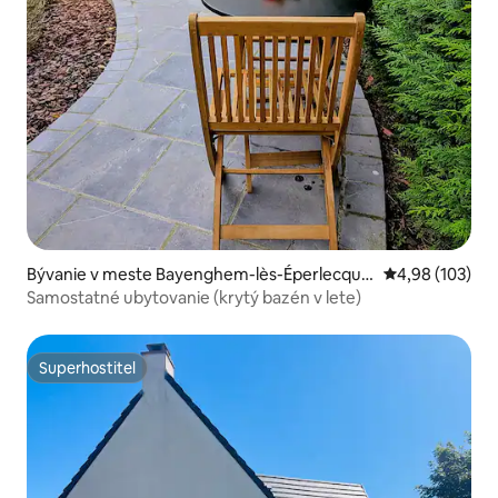
Bývanie v meste Bayenghem-lès-Éperlecque
Priemerné ohod
4,98 (103)
s
Samostatné ubytovanie (krytý bazén v lete)
Superhostiteľ
Superhostiteľ