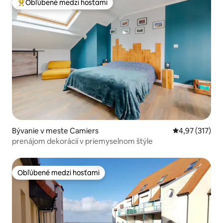
Obľúbené medzi hosťami
Najobľúbenejšie medzi hosťami
Bývanie v meste Camiers
Priemerné ohod
4,97 (317)
prenájom dekorácií v priemyselnom štýle
Obľúbené medzi hosťami
Obľúbené medzi hosťami