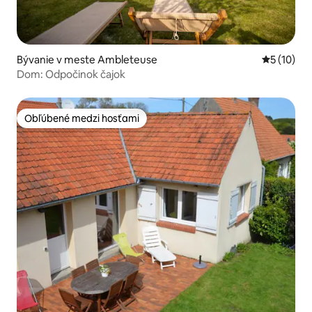
Bývanie v meste Ambleteuse
Priemerné 
5 (10)
Dom: Odpočinok čajok
Obľúbené medzi hosťami
Obľúbené medzi hosťami