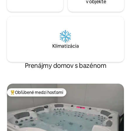
v objekte
Klimatizácia
Prenájmy domov s bazénom
Obľúbené medzi hosťami
Najobľúbenejšie medzi hosťami