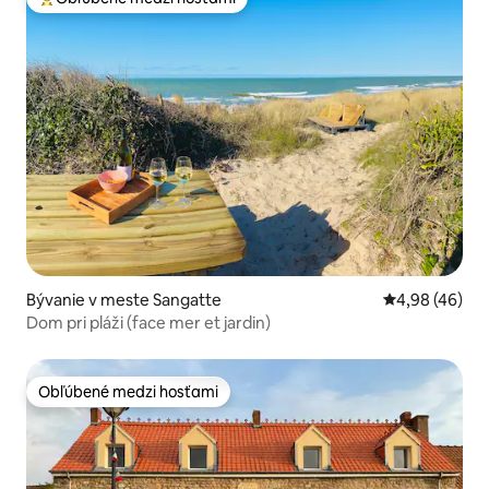
Najobľúbenejšie medzi hosťami
Bývanie v meste Sangatte
Priemerné oho
4,98 (46)
Dom pri pláži (face mer et jardin)
Obľúbené medzi hosťami
Obľúbené medzi hosťami