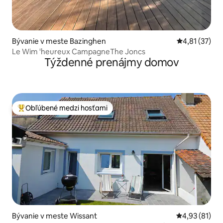
Bývanie v meste Bazinghen
Priemerné oh
4,81 (37)
Le Wim 'heureux CampagneThe Joncs
Týždenné prenájmy domov
Obľúbené medzi hosťami
Najobľúbenejšie medzi hosťami
Bývanie v meste Wissant
Priemerné oho
4,93 (81)