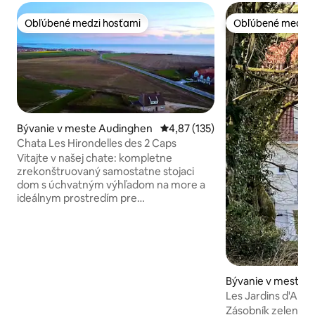
Obľúbené medzi hosťami
Obľúbené medzi 
Obľúbené medzi hosťami
Obľúbené medzi 
Bývanie v meste Audinghen
Priemerné ohodnotenie 4,87 z 5
4,87 (135)
Chata Les Hirondelles des 2 Caps
Vitajte v našej chate: kompletne
zrekonštruovaný samostatne stojaci
dom s úchvatným výhľadom na more a
ideálnym prostredím pre
nezabudnuteľnú dovolenku. Budete mať
k dispozícii priestrannú obývaciu izbu,
vybavenú kuchyňu, dve kúpeľne, dve
spálne s manželskou posteľou, jednu
spálňu s dvoma samostatnými lôžkami,
ako aj 2 postele so slnečníkom. Okrem
Bývanie v meste 
toho je tu terasa orientovaná na juh s
s-lès-Calais
Les Jardins d'Alice
grilom a záhradným stolom. K dispozícii
osôb
Zásobník zelene v 