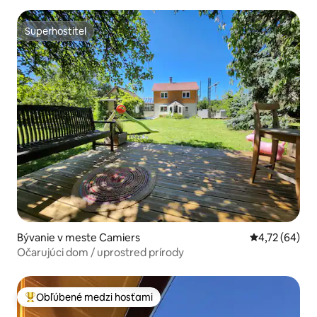
Superhostiteľ
Superhostiteľ
Bývanie v meste Camiers
Priemerné oho
4,72 (64)
Očarujúci dom / uprostred prírody
Obľúbené medzi hosťami
Najobľúbenejšie medzi hosťami