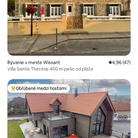
Bývanie v meste Wissant
Priemerné oho
4,96 (47)
Villa Sainte Thérèse 400 m pešo od pláže
Obľúbené medzi hosťami
Najobľúbenejšie medzi hosťami