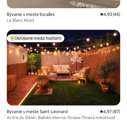
Bývanie v meste Escalles
Priemerné oho
4,93 (45)
Le Blanc Mont
Obľúbené medzi hosťami
Najobľúbenejšie medzi hosťami
Bývanie v meste Saint-Léonard
Priemerné oho
4,97 (87)
Antre du Désir• Balnéo•Herna•Terasa•Tmavá miestnosť