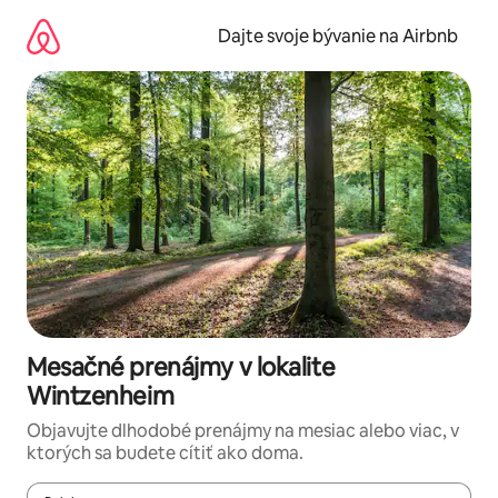
Preskočiť
na
Dajte svoje bývanie na Airbnb
obsah.
Mesačné prenájmy v lokalite
Wintzenheim
Objavujte dlhodobé prenájmy na mesiac alebo viac, v
ktorých sa budete cítiť ako doma.