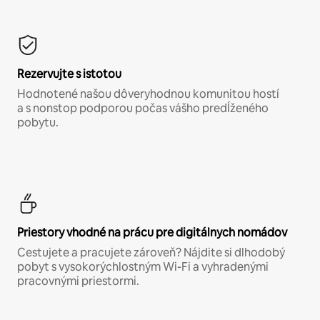
Rezervujte s istotou
Hodnotené našou dôveryhodnou komunitou hostí
a s nonstop podporou počas vášho predĺženého
pobytu.
Priestory vhodné na prácu pre digitálnych nomádov
Cestujete a pracujete zároveň? Nájdite si dlhodobý
pobyt s vysokorýchlostným Wi-Fi a vyhradenými
pracovnými priestormi.