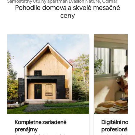
Samostatný útulný apartmán Evasion Nature, Colmar
Pohodlie domova a skvelé mesačné
ceny
Kompletne zariadené
Digitálni nomá
prenájmy
profesionáli 