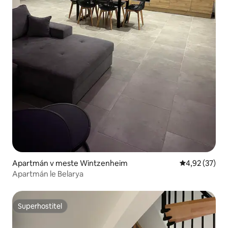
Apartmán v meste Wintzenheim
Priemerné oho
4,92 (37)
Apartmán le Belarya
Superhostiteľ
Superhostiteľ