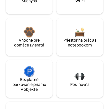
Kuchyňa
Wi-Fi
Vhodné pre
Priestor na prácu s
domáce zvieratá
notebookom
Bezplatné
parkovanie priamo
Posilňovňa
v objekte