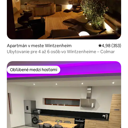
Apartmán v meste Wintzenheim
Priemerné ohod
4,98 (353)
Ubytovanie pre 4 až 6 osôb vo Wintzenheime – Colmar
Obľúbené medzi hosťami
Obľúbené medzi hosťami