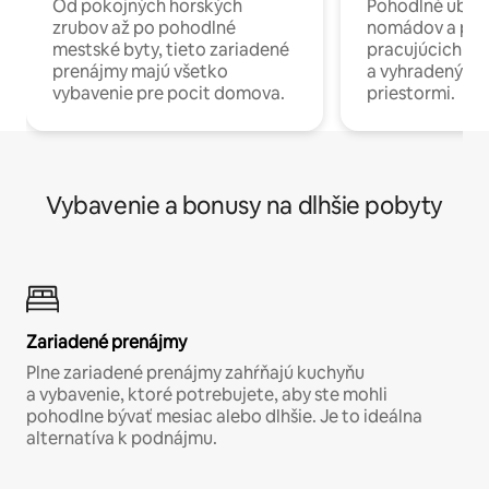
Od pokojných horských
Pohodlné ubyto
zrubov až po pohodlné
nomádov a pro
mestské byty, tieto zariadené
pracujúcich na 
prenájmy majú všetko
a vyhradenými
vybavenie pre pocit domova.
priestormi.
Vybavenie a bonusy na dlhšie pobyty
Zariadené prenájmy
Plne zariadené prenájmy zahŕňajú kuchyňu
a vybavenie, ktoré potrebujete, aby ste mohli
pohodlne bývať mesiac alebo dlhšie. Je to ideálna
alternatíva k podnájmu.