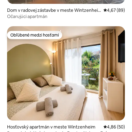
Dom v radovej zástavbe v meste Wintzenhei
Priemerné oho
4,67 (89)
m
Očarujúci apartmán
Obľúbené medzi hosťami
Obľúbené medzi hosťami
Hosťovský apartmán v meste Wintzenheim
Priemerné oho
4,86 (50)