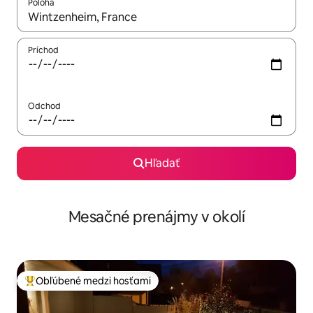
Poloha
Keď budú výsledky k dispozícii, môžete si ich prechádzať pom
Príchod
Odchod
Hľadať
Mesačné prenájmy v okolí
Obľúbené medzi hosťami
Najobľúbenejšie medzi hosťami