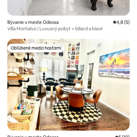
Bývanie v meste Odessa
Priemerné 
4,8 (5)
Villa Montalvo | Luxusný pobyt + biliard a klavír
Obľúbené medzi hosťami
Obľúbené medzi hosťami