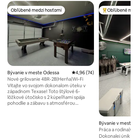
Obľúbené medzi hosťami
Obľúbené medz
Obľúbené medzi hosťami
Najobľúbenejšie 
Bývanie v meste Odessa
Priemerné ohodnotenie 4,96 z 
4,96 (74)
Nové grilovanie 4BR-2B|Herňa|Wi-Fi
Vitajte vo svojom dokonalom úteku v
západnom Texase! Toto štýlové 6-
lôžkové útočisko s 2 kúpeľňami spája
pohodlie a zábavu s atmosférou
pripravenou na Insta. Priveďte celú
rodinu a vychutnajte si plne vybavenú
kuchyňu na domáce jedlá, zábavnú
Bývanie v meste 
herňu s biliardovým stolom, inteligentnú
Práca a rodina|Gr
televíziu s mini futbalovým herným
dvor|Svetlé|Wi-Fi
Dokonalej únik v 