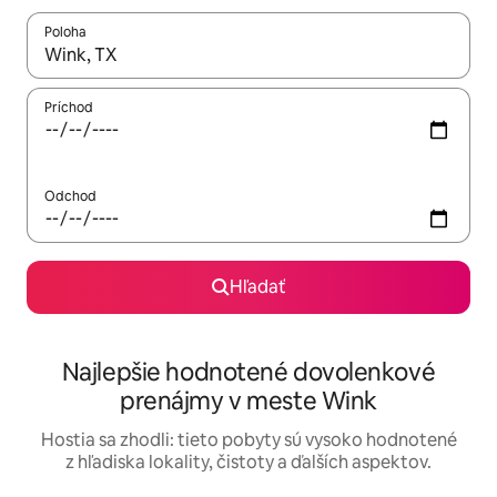
Poloha
Keď budú výsledky k dispozícii, môžete si ich prechádzať pom
Príchod
Odchod
Hľadať
Najlepšie hodnotené dovolenkové
prenájmy v meste Wink
Hostia sa zhodli: tieto pobyty sú vysoko hodnotené
z hľadiska lokality, čistoty a ďalších aspektov.