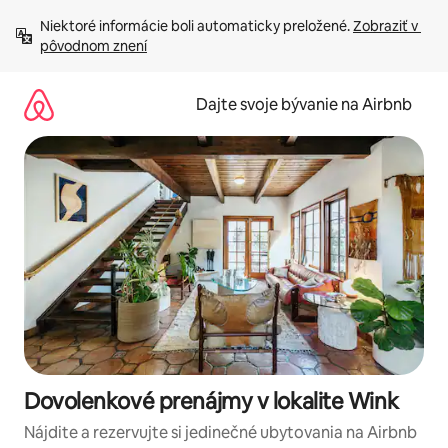
Preskočiť
Niektoré informácie boli automaticky preložené. 
Zobraziť v 
na
pôvodnom znení
obsah.
Dajte svoje bývanie na Airbnb
Dovolenkové prenájmy v lokalite Wink
Nájdite a rezervujte si jedinečné ubytovania na Airbnb