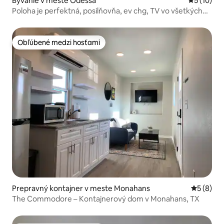
Bývanie v meste Odessa
Priemerné 
5 (10)
Poloha je perfektná, posilňovňa, ev chg, TV vo všetkých
izbách, 191
Obľúbené medzi hosťami
Obľúbené medzi hosťami
Prepravný kontajner v meste Monahans
Priemerné
5 (8)
The Commodore – Kontajnerový dom v Monahans, TX