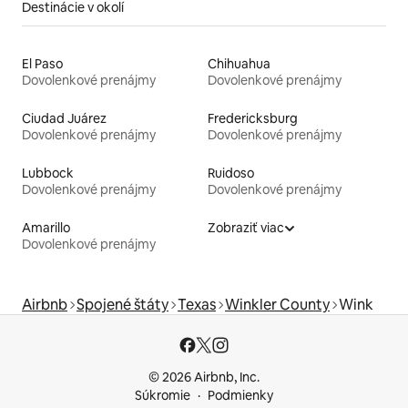
Destinácie v okolí
El Paso
Chihuahua
Dovolenkové prenájmy
Dovolenkové prenájmy
Ciudad Juárez
Fredericksburg
Dovolenkové prenájmy
Dovolenkové prenájmy
Lubbock
Ruidoso
Dovolenkové prenájmy
Dovolenkové prenájmy
Amarillo
Zobraziť viac
Dovolenkové prenájmy
Airbnb
Spojené štáty
Texas
Winkler County
Wink
© 2026 Airbnb, Inc.
Súkromie
Podmienky