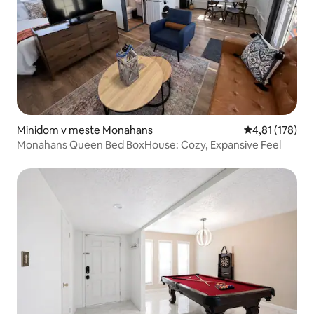
Minidom v meste Monahans
Priemerné oho
4,81 (178)
Monahans Queen Bed BoxHouse: Cozy, Expansive Feel