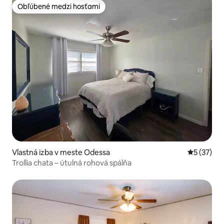
Obľúbené medzi hosťami
Obľúbené medzi hosťami
Vlastná izba v meste Odessa
Priemerné 
5 (37)
Trollia chata – útulná rohová spálňa