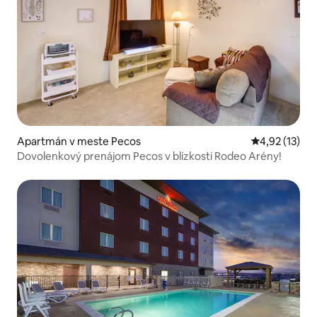
Apartmán v meste Pecos
Priemerné oh
4,92 (13)
Dovolenkový prenájom Pecos v blízkosti Rodeo Arény!