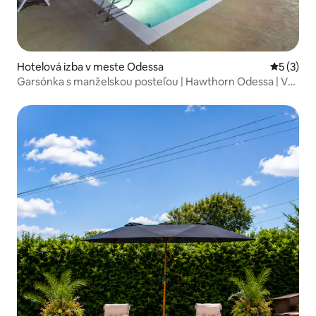
Hotelová izba v meste Odessa
Priemerné
5 (3)
Garsónka s manželskou posteľou | Hawthorn Odessa | V
blízkosti UTPB