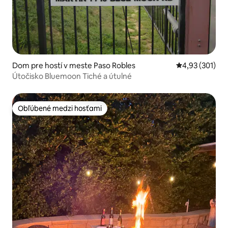
Dom pre hostí v meste Paso Robles
Priemerné ohod
4,93 (301)
Útočisko Bluemoon Tiché a útulné
Obľúbené medzi hosťami
Obľúbené medzi hosťami