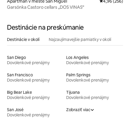
Apartmán v meste San Miguel
Priemerné ohod
4,96 (256)
Garsónka Castoro cellars „DOS VINAS“
Destinácie na preskúmanie
Destinácie v okolí
Najzaujímavejšie pamiatky v okolí
San Diego
Los Angeles
Dovolenkové prenájmy
Dovolenkové prenájmy
San Francisco
Palm Springs
Dovolenkové prenájmy
Dovolenkové prenájmy
Big Bear Lake
Tijuana
Dovolenkové prenájmy
Dovolenkové prenájmy
San José
Zobraziť viac
Dovolenkové prenájmy