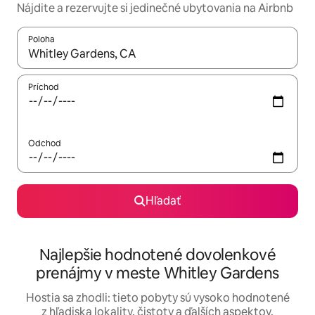
Nájdite a rezervujte si jedinečné ubytovania na Airbnb
Poloha
Keď budú výsledky k dispozícii, môžete si ich prechádzať pom
Príchod
Odchod
Hľadať
Najlepšie hodnotené dovolenkové
prenájmy v meste Whitley Gardens
Hostia sa zhodli: tieto pobyty sú vysoko hodnotené
z hľadiska lokality, čistoty a ďalších aspektov.