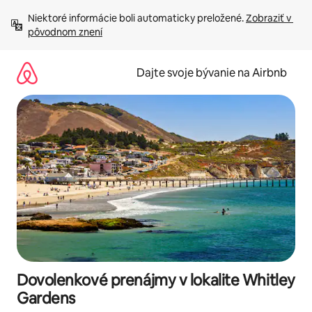
Preskočiť
Niektoré informácie boli automaticky preložené. 
Zobraziť v 
na
pôvodnom znení
obsah.
Dajte svoje bývanie na Airbnb
Dovolenkové prenájmy v lokalite Whitley
Gardens