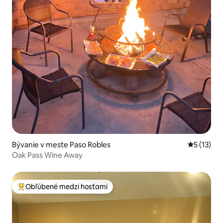
Bývanie v meste Paso Robles
Priemerné
5 (13)
Oak Pass Wine Away
Obľúbené medzi hosťami
Najobľúbenejšie medzi hosťami