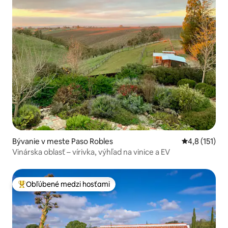
Bývanie v meste Paso Robles
Priemerné oh
4,8 (151)
Vinárska oblasť – vírivka, výhľad na vinice a EV
Obľúbené medzi hosťami
Najobľúbenejšie medzi hosťami