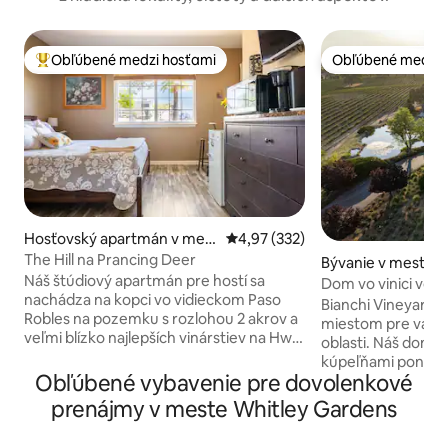
Obľúbené medzi hosťami
Obľúbené medzi 
Najobľúbenejšie medzi hosťami
Obľúbené medzi 
Hosťovský apartmán v mest
Priemerné ohodnotenie 4,97 z 5
4,97 (332)
e Paso Robles
The Hill na Prancing Deer
Bývanie v meste P
Náš štúdiový apartmán pre hostí sa
s
Dom vo vinici vo v
nachádza na kopci vo vidieckom Paso
Bianchi Vineyard 
Robles na pozemku s rozlohou 2 akrov a
miestom pre váš vý
veľmi blízko najlepších vinárstiev na Hwy
oblasti. Náš dom s 3 spálňami a 2
46 EAST. 15 minút na západ sa dostanete
kúpeľňami ponúka
do centra, kde nájdete úžasné
Obľúbené vybavenie pre dovolenkové
šiestich dospelých
reštaurácie, ochutnávku vín a námestie
vybavenú kuchyňu,
prenájmy v meste Whitley Gardens
Paso Downtown. V blízkosti svetelnej
mieste je aj kalifo
šou Sensorio a amfiteátra Vina Robles.
reštaurácia. Po dni ochutnávania vín si