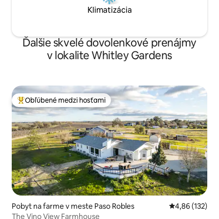
Klimatizácia
Ďalšie skvelé dovolenkové prenájmy
v lokalite Whitley Gardens
Obľúbené medzi hosťami
Najobľúbenejšie medzi hosťami
Pobyt na farme v meste Paso Robles
Priemerné ohod
4,86 (132)
The Vino View Farmhouse