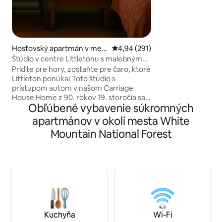
priestor. Podkrov
krásny kamenný kr
polohovací gauč. N
Bridgton, ktorý sa
vzdialenosti od ho
obchodov a reštaur
Hosťovský apartmán v mest
Priemerné ohodnotenie 4,94 z 5
4,94 (291)
Pleasant Mountain
e Littleton
Štúdio v centre Littletonu s malebným
turistiku alebo ly
výhľadom na rieku
Príďte pre hory, zostaňte pre čaro, ktoré
North Conway a ho
Littleton ponúka! Toto štúdio s
ideálna centrálna
prístupom autom v našom Carriage
objavovaní okolia.
House Home z 90. rokov 19. storočia sa
Obľúbené vybavenie súkromných
nachádza vysoko nad brehom rieky
Ammonoosuc v centre Littletonu. Po dni
apartmánov v okolí mesta White
turistických potuliek, lyžovania alebo
Mountain National Forest
bicyklovania sa môžete vydať na
prechádzku do obchodu alebo
reštaurácie. Prístup na našu súkromnú
riečnu pláž na jar a na jeseň. Ponúka
ubytovanie až pre 4 osoby (najlepšie pre
3) s manželskou posteľou King,
rozkladacou pohovkou a plne
vybavenou kuchyňou. Je ideálne na
pohodlný pobyt, počas ktorého môžete
Kuchyňa
Wi-Fi
spoznávať mesto alebo zažiť hory!