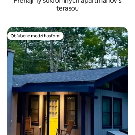
Prenájmy súkromných apartmánov s
terasou
Obľúbené medzi hosťami
Obľúbené medzi hosťami