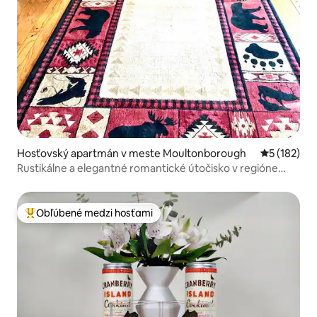
Hosťovský apartmán v meste Moultonborough
Priemerné o
5 (182)
Rustikálne a elegantné romantické útočisko v regióne
jazier s manželskou posteľou
Obľúbené medzi hosťami
Najobľúbenejšie medzi hosťami