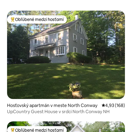
Obľúbené medzi hosťami
Najobľúbenejšie medzi hosťami
Hosťovský apartmán v meste North Conway
Priemerné ohod
4,93 (168)
UpCountry Guest House v srdci North Conway NH
Obľúbené medzi hosťami