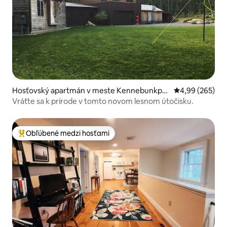
Hosťovský apartmán v meste Kennebunkpor
Priemerné ohod
4,99 (265)
t
Vráťte sa k prírode v tomto novom lesnom útočisku.
Obľúbené medzi hosťami
Najobľúbenejšie medzi hosťami