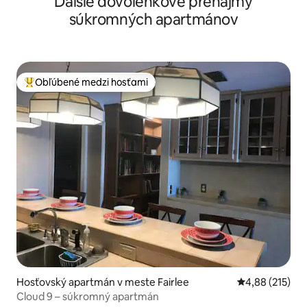
Ďalšie dovolenkové prenájmy
súkromných apartmánov
Obľúbené medzi hosťami
Najobľúbenejšie medzi hosťami
Hosťovský apartmán v meste Fairlee
Priemerné ohod
4,88 (215)
Cloud 9 – súkromný apartmán