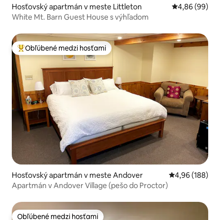
Hosťovský apartmán v meste Littleton
Priemerné oho
4,86 (99)
White Mt. Barn Guest House s výhľadom
Obľúbené medzi hosťami
Najobľúbenejšie medzi hosťami
Hosťovský apartmán v meste Andover
Priemerné ohod
4,96 (188)
Apartmán v Andover Village (pešo do Proctor)
Obľúbené medzi hosťami