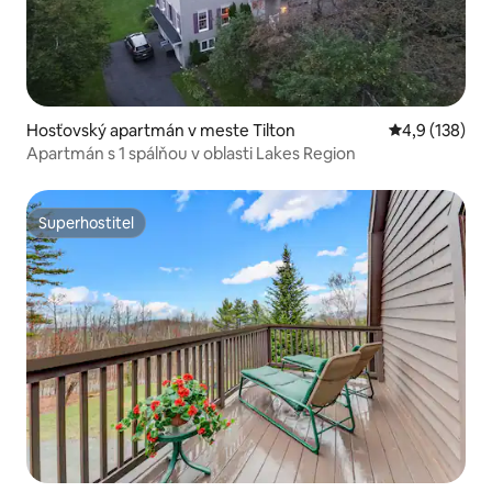
Hosťovský apartmán v meste Tilton
Priemerné oho
4,9 (138)
Apartmán s 1 spálňou v oblasti Lakes Region
Superhostiteľ
Superhostiteľ