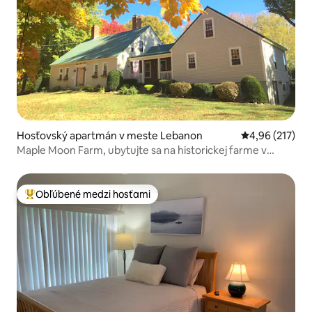
Hosťovský apartmán v meste Lebanon
Priemerné ohod
4,96 (217)
Maple Moon Farm, ubytujte sa na historickej farme v
Maine! 1
Obľúbené medzi hosťami
Najobľúbenejšie medzi hosťami