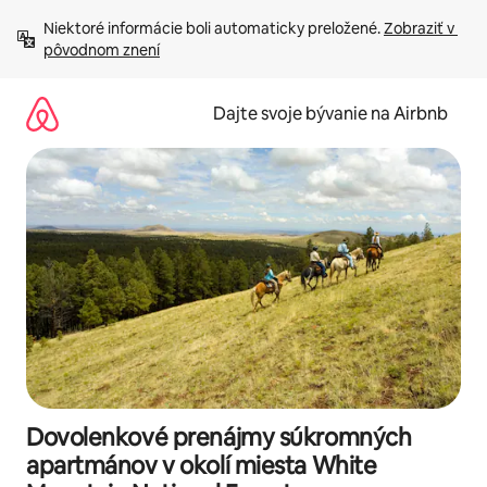
Preskočiť
Niektoré informácie boli automaticky preložené. 
Zobraziť v 
na
pôvodnom znení
obsah.
Dajte svoje bývanie na Airbnb
Dovolenkové prenájmy súkromných
apartmánov v okolí miesta White