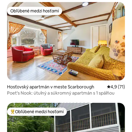
Obľúbené medzi hosťami
Obľúbené medzi hosťami
Hosťovský apartmán v meste Scarborough
Priemerné o
4,9 (71)
Poet's Nook: útulný a súkromný apartmán s 1 spálňou
Obľúbené medzi hosťami
Najobľúbenejšie medzi hosťami