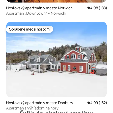
Hosťovský apartmán v meste Norwich
Priemerné ohod
4,98 (133)
Apartmán „Downtown“ v Norwichi
Obľúbené medzi hosťami
Obľúbené medzi hosťami
Hosťovský apartmán v meste Danbury
Priemerné ohod
4,99 (152)
Apartmán s výhľadom na hory