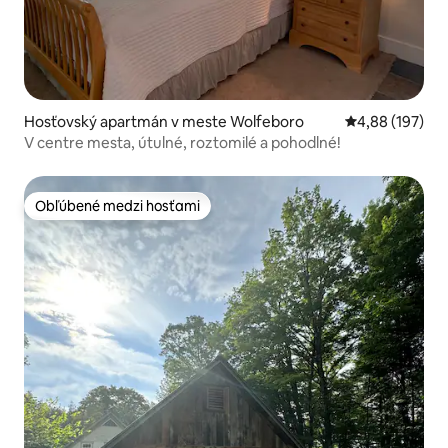
Hosťovský apartmán v meste Wolfeboro
Priemerné ohod
4,88 (197)
V centre mesta, útulné, roztomilé a pohodlné!
Obľúbené medzi hosťami
Obľúbené medzi hosťami