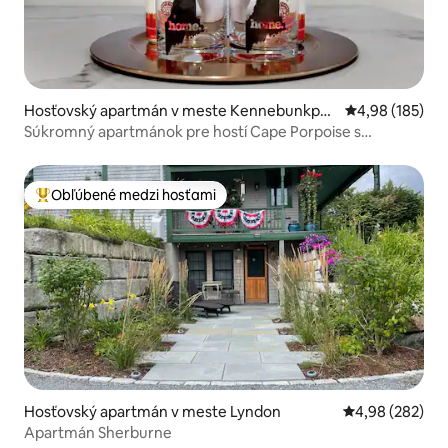
Hosťovský apartmán v meste Kennebunkpor
Priemerné ohod
4,98 (185)
t
Súkromný apartmánok pre hostí Cape Porpoise s
manželskou posteľou
Obľúbené medzi hosťami
Najobľúbenejšie medzi hosťami
Hosťovský apartmán v meste Lyndon
Priemerné ohod
4,98 (282)
Apartmán Sherburne