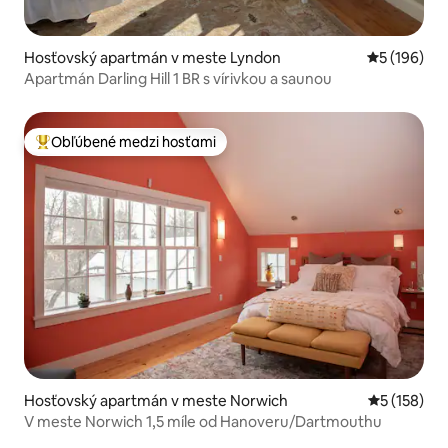
Hosťovský apartmán v meste Lyndon
Priemerné o
5 (196)
Apartmán Darling Hill 1 BR s vírivkou a saunou
Obľúbené medzi hosťami
Najobľúbenejšie medzi hosťami
Hosťovský apartmán v meste Norwich
Priemerné o
5 (158)
V meste Norwich 1,5 míle od Hanoveru/Dartmouthu