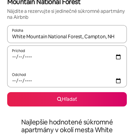
Mountain National Forest
Nájdite a rezervujte si jedinečné súkromné apartmány
na Airbnb
Poloha
Keď budú výsledky k dispozícii, môžete si ich prechádzať pom
Príchod
Odchod
Hľadať
Najlepšie hodnotené súkromné
apartmány v okolí mesta White