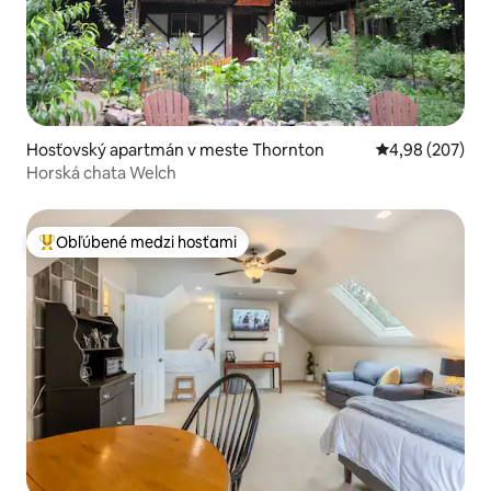
Hosťovský apartmán v meste Thornton
Priemerné ohod
4,98 (207)
Horská chata Welch
Obľúbené medzi hosťami
Najobľúbenejšie medzi hosťami