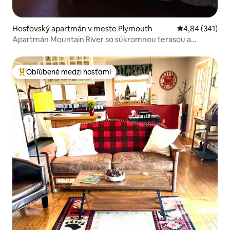
Hosťovský apartmán v meste Plymouth
Priemerné ohod
4,84 (341)
Apartmán Mountain River so súkromnou terasou a
ohniskom
Obľúbené medzi hosťami
Najobľúbenejšie medzi hosťami