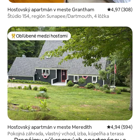
Hosťovský apartmán v meste Grantham
Priemerné ohod
4,97 (308)
Štúdio 154, región Sunapee/Dartmouth, 4 lôžka
Obľúbené medzi hosťami
Najobľúbenejšie medzi hosťami
Hosťovský apartmán v meste Meredith
Priemerné ohod
4,94 (594)
Pokojná záhrada, vlastný vchod, izba, kúpeľňa a terasa