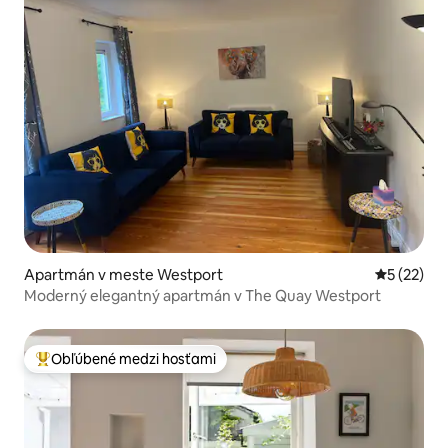
Apartmán v meste Westport
Priemerné 
5 (22)
Moderný elegantný apartmán v The Quay Westport
Obľúbené medzi hosťami
Najobľúbenejšie medzi hosťami