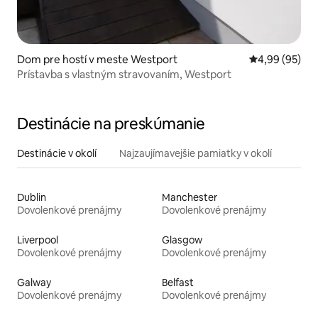
Dom pre hostí v meste Westport
Priemerné oho
4,99 (95)
Prístavba s vlastným stravovaním, Westport
Destinácie na preskúmanie
Destinácie v okolí
Najzaujímavejšie pamiatky v okolí
Dublin
Manchester
Dovolenkové prenájmy
Dovolenkové prenájmy
Liverpool
Glasgow
Dovolenkové prenájmy
Dovolenkové prenájmy
Galway
Belfast
Dovolenkové prenájmy
Dovolenkové prenájmy