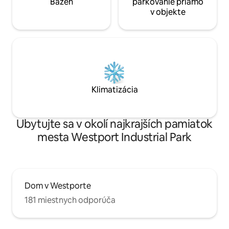
Bazén
parkovanie priamo
v objekte
Klimatizácia
Ubytujte sa v okolí najkrajších pamiatok
mesta Westport Industrial Park
Dom v Westporte
181 miestnych odporúča