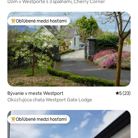
Dom v Westporte s 3 spálňami, Cherry Corner
Obľúbené medzi hosťami
Najobľúbenejšie medzi hosťami
Bývanie v meste Westport
Priemerné 
5 (23)
Okúzľujúca chata Westport Gate Lodge
Obľúbené medzi hosťami
Najobľúbenejšie medzi hosťami