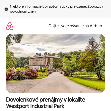
Preskočiť
Niektoré informácie boli automaticky preložené. 
Zobraziť v 
na
pôvodnom znení
obsah.
Dajte svoje bývanie na Airbnb
Dovolenkové prenájmy v lokalite
Westport Industrial Park