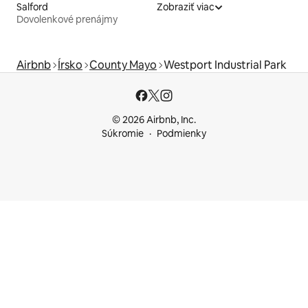
Salford
Zobraziť viac
Dovolenkové prenájmy
Airbnb
Írsko
County Mayo
Westport Industrial Park
© 2026 Airbnb, Inc.
Súkromie
Podmienky