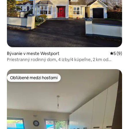
Bývanie v meste Westport
Priemerné
5 (9)
Priestranný rodinný dom, 4 izby/4 kúpeľne, 2 km od
Westportu
Obľúbené medzi hosťami
Obľúbené medzi hosťami