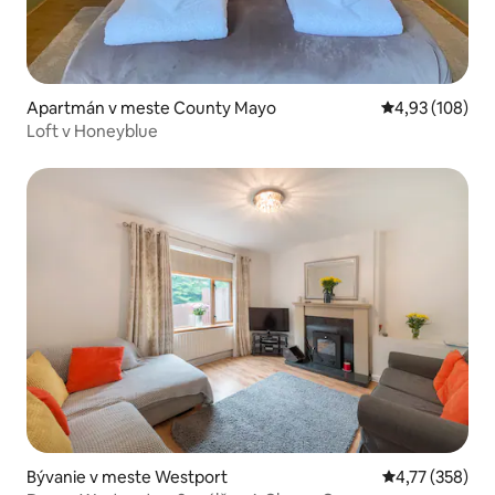
Apartmán v meste County Mayo
Priemerné ohod
4,93 (108)
Loft v Honeyblue
Bývanie v meste Westport
Priemerné ohod
4,77 (358)