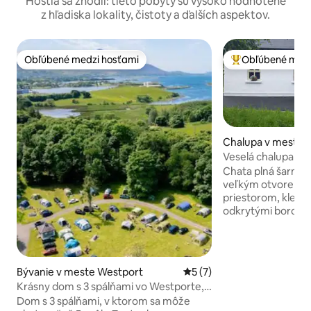
Hostia sa zhodli: tieto pobyty sú vysoko hodnotené
z hľadiska lokality, čistoty a ďalších aspektov.
Obľúbené medzi hosťami
Obľúbené medz
Obľúbené medzi hosťami
Najobľúbenejšie 
Chalupa v meste 
Veselá chalupa so 
starosvetského š
Chata plná šarmu 
veľkým otvorený
priestorom, klenu
odkrytými borovi
nádherným miesto
rodinou alebo pria
nachádza v tichej l
stoviek metrov od
Bývanie v meste Westport
Priemerné ohodnotenie 5 z
5 (7)
minút chôdze od r
Krásny dom s 3 spálňami vo Westporte,
Westporte, kde sa
skvelá poloha
Dom s 3 spálňami, v ktorom sa môže
reštaurácie a bary.