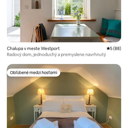
Chalupa v meste Westport
Priemerné 
5 (88)
Radový dom, jednoduchý a premyslene navrhnutý
Obľúbené medzi hosťami
Obľúbené medzi hosťami