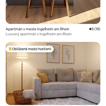
Apartmán v meste Ingelheim am Rhein
Priemerné 
5 (19)
Luxusný apartmán v Ingelheim am Rhein
Obľúbené medzi hosťami
Najobľúbenejšie medzi hosťami