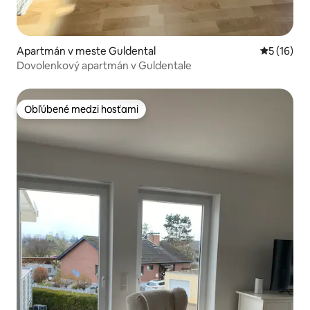
Apartmán v meste Guldental
Priemerné 
5 (16)
Dovolenkový apartmán v Guldentale
Obľúbené medzi hosťami
Obľúbené medzi hosťami