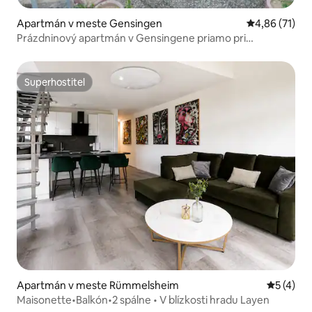
Apartmán v meste Gensingen
Priemerné oho
4,86 (71)
Prázdninový apartmán v Gensingene priamo pri
cyklotrase
Superhostiteľ
Superhostiteľ
Apartmán v meste Rümmelsheim
Priemerné
5 (4)
Maisonette•Balkón•2 spálne • V blízkosti hradu Layen