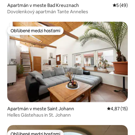
Apartmán v meste Bad Kreuznach
Priemerné 
5 (49)
Dovolenkový apartmán Tante Annelies
Obľúbené medzi hosťami
Obľúbené medzi hosťami
Apartmán v meste Saint Johann
Priemerné oh
4,87 (15)
Helles Gästehaus in St. Johann
Obľúbené medzi hosťami