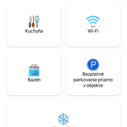
kostenfreien Parkplätzen und schnellem
dvora. Kuchyňa je
WLAN ist die Wohnung der ideale
vlastné stravovani
Ausgangspunkt für Erholung und Arbeit.
Ľudia, ktorí chcú 
párty, prosím, ner
Kuchyňa
Wi-Fi
Bezplatné
Bazén
parkovanie priamo
v objekte