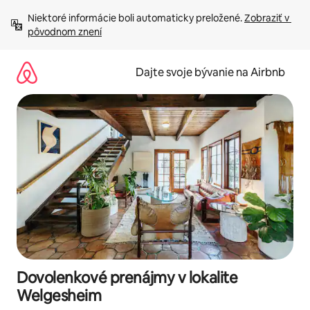
Preskočiť
Niektoré informácie boli automaticky preložené. 
Zobraziť v 
na
pôvodnom znení
obsah.
Dajte svoje bývanie na Airbnb
Dovolenkové prenájmy v lokalite
Welgesheim