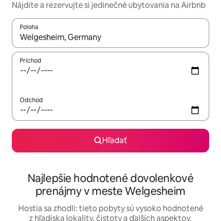
Nájdite a rezervujte si jedinečné ubytovania na Airbnb
Poloha
Keď budú výsledky k dispozícii, môžete si ich prechádzať pom
Príchod
Odchod
Hľadať
Najlepšie hodnotené dovolenkové
prenájmy v meste Welgesheim
Hostia sa zhodli: tieto pobyty sú vysoko hodnotené
z hľadiska lokality, čistoty a ďalších aspektov.