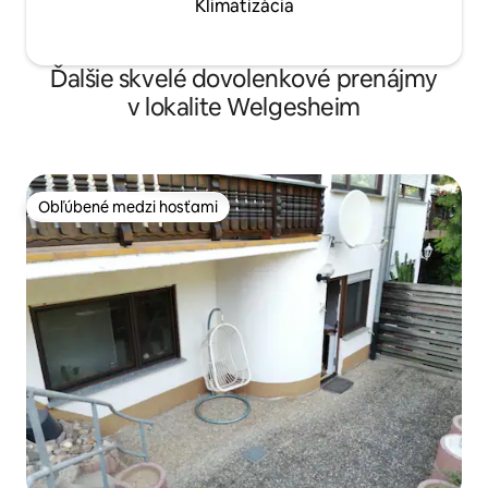
Klimatizácia
Ďalšie skvelé dovolenkové prenájmy
v lokalite Welgesheim
Obľúbené medzi hosťami
Obľúbené medzi hosťami