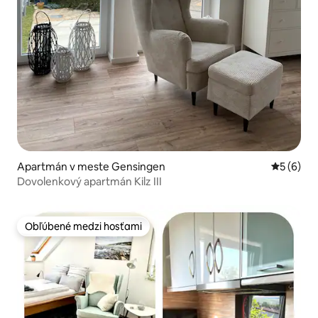
Apartmán v meste Gensingen
Priemerné
5 (6)
Dovolenkový apartmán Kilz III
Obľúbené medzi hosťami
Obľúbené medzi hosťami