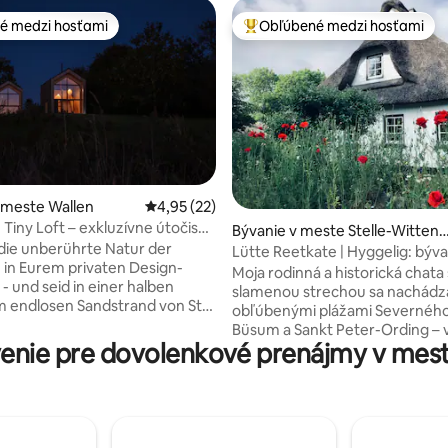
é medzi hosťami
Obľúbené medzi hosťami
é medzi hosťami
Najobľúbenejšie medzi hosťami
 meste Wallen
Priemerné ohodnotenie 4,95 z 5, počet hod
4,95 (22)
 Tiny Loft – exkluzívne útočisko
e 4,89 z 5, počet hodnotení: 9
Bývanie v meste Stelle-Witten
B
die unberührte Natur der
urth
Lütte Reetkate | Hyggelig: býv
in Eurem privaten Design-
slamou
Moja rodinná a historická chata
- und seid in einer halben
slamenou strechou sa nachádz
 endlosen Sandstrand von St.
obľúbenými plážami Severnéh
ing oder im lebendigen Büsum.
Büsum a Sankt Peter-Ording – 
i Huus sind holistische Tiny
enie pre dovolenkové prenájmy v mes
idylickom prostredí vidieka. Pol
 klimapositive Ruhepausen mit
ideálnou základňou na objavov
rt. Die sieben Meter
Dithmarschenu a Eiderstedtu. 
sterfronten mit Weitblick in
chalupa je útulná vo všetkých 
 Westen über die Feuchtwiesen
obdobiach! Našu chalupu pod slamenými
schutzgebiets lassen Euch
strechami sme láskavo zariadili –