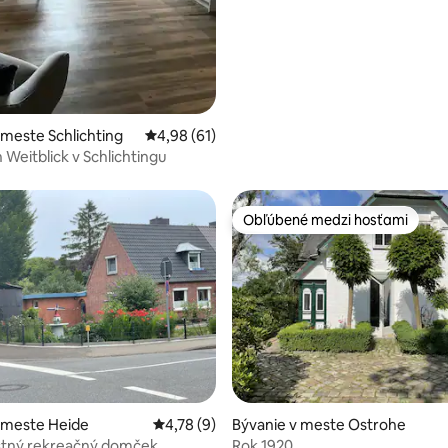
 meste Schlichting
Priemerné ohodnotenie 4,98 z 5, počet hod
4,98 (61)
Weitblick v Schlichtingu
Obľúbené medzi hosťami
Obľúbené medzi hosťami
enie 5 z 5, počet hodnotení: 9
 meste Heide
Priemerné ohodnotenie 4,78 z 5, počet ho
4,78 (9)
Bývanie v meste Ostrohe
stný rekreačný domček
Rok 1920