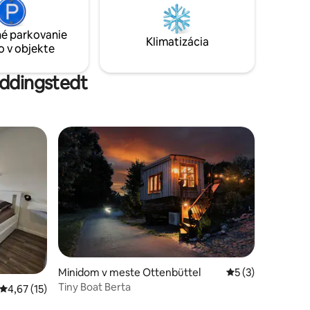
iť
ne. A k
é parkovanie
eamovacie
Klimatizácia
o v objekte
eddingstedt
Minidom v meste Ottenbüttel
Priemerné ohodno
5 (3)
Tiny Boat Berta
Priemerné ohodnotenie 4,67 z 5, počet hodnotení: 15
4,67 (15)