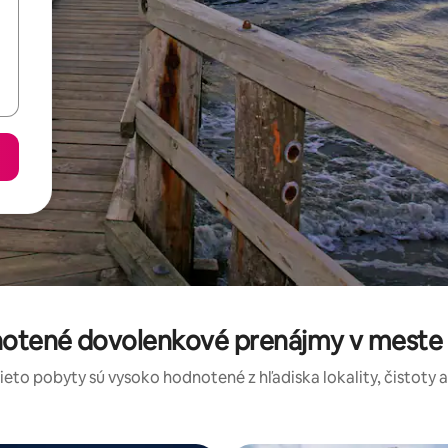
notené dovolenkové prenájmy v mest
tieto pobyty sú vysoko hodnotené z hľadiska lokality, čistoty 