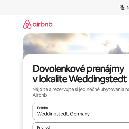
Preskočiť
N
na
obsah.
Dovolenkové prenájmy
v lokalite Weddingstedt
Nájdite a rezervujte si jedinečné ubytovania n
Airbnb
Poloha
Keď budú výsledky k dispozícii, môžete si ich p
Príchod