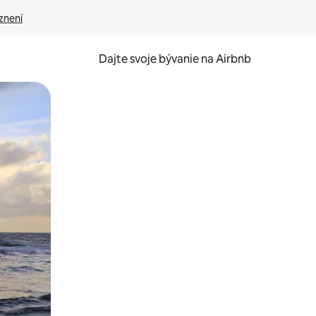
znení
Dajte svoje bývanie na Airbnb
kúmať pomocou dotykových gest či potiahnutia prstom.