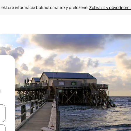
iektoré informácie boli automaticky preložené. 
Zobraziť v pôvodnom 
a
rechádzať pomocou klávesov so šípkami nahor a nadol alebo ich pres