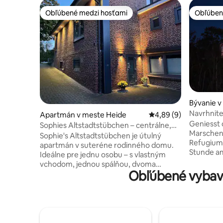
Obľúbené medzi hosťami
Obľúben
Obľúbené medzi hosťami
Obľúben
Bývanie v
Navrhnite
Apartmán v meste Heide
Priemerné ohodnoteni
4,89 (9)
v prírode 
Geniesst 
Sophies Altstadtstübchen – centrálne,
Marschen 
zelené a pokojné
Sophie's Altstadtstübchen je útulný
Refugium 
apartmán v suteréne rodinného domu.
Stunde am
Ideálne pre jednu osobu – s vlastným
Peter Ord
vchodom, jednou spálňou, dvoma
Unsere Hol
Obľúbené vybav
priechodnými izbami, aby ste sa mohli
Lofts für
udomácniť a cítiť sa ako doma, ako aj
maximalem Komfo
malou kúpeľňou so sprchovacím kútom.
hohen Fen
Na požiadanie je možné poskytnúť
Richtung
posteľ pre hosťa. Poloha je vynikajúca:
des Vogel
zelená, tichá a veľmi výhodná k