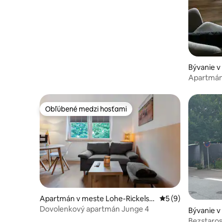
Bývanie v
Apartmán 
Obľúbené medzi hosťami
Obľúbené medzi hosťami
Apartmán v meste Lohe-Rickelsh
Priemerné ohodnot
5 (9)
of
Dovolenkový apartmán Junge 4
Bývanie v
Bezstaro