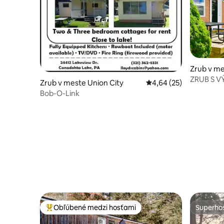
Zrub v me
ZRUB S 
Zrub v meste Union City
Priemerné ohodnotenie
4,64 (25)
JEDNOU 
Bob-O-Link
Obľúbené medzi hosťami
Superhos
Najobľúbenejšie medzi hosťami
Superhos