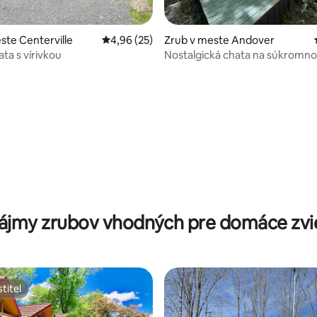
nie 5 z 5, počet hodnotení: 50
ste Centerville
Priemerné ohodnotenie 4,96 z 5, počet hodn
4,96 (25)
Zrub v meste Andover
ta s vírivkou
Nostalgická chata na súkromn
s vírivkou
ájmy zrubov vhodných pre domáce zvi
titeľ
titeľ