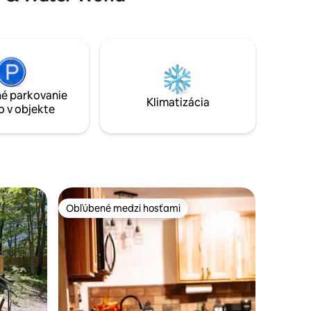
BEZPLATNÉ WI-FI w/ ROUTER V KAŽDEJ
KABÍNE / plynové grilovacie pavilóny /
tredí. 2
komunitné ohnisky/ BEZPLATNÉ
 suteréne.
používanie všetkých nep separovaných
ite si
lodí. *Všetky zruby sú nefajčiarske*
írodu
é parkovanie
Klimatizácia
o v objekte
Obľúbené medzi hosťami
Obľúbené medzi hosťami