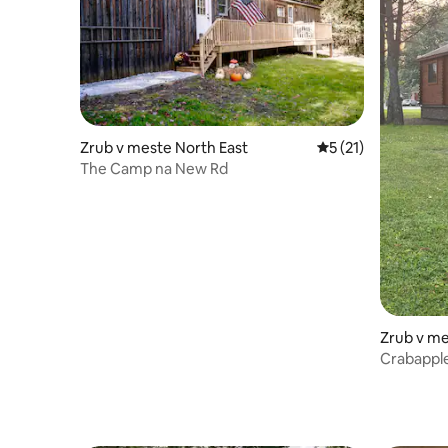
Zrub v meste North East
Priemerné ohodnote
5 (21)
The Camp na New Rd
Zrub v m
Crabapple
kemping