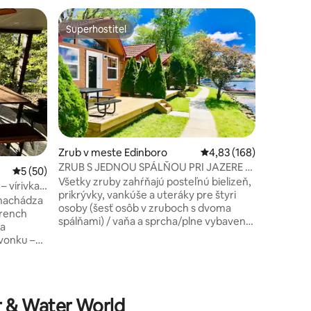
Zrub v m
Superhostiteľ
Obľú
Superhostiteľ
Najobľú
Zrub ume
Užite si 
dvoma sp
French Creek. Strá
rybárčení
vlastný a
okolo táb
Oddýchnit
pohodlný
Zrub v meste Edinboro
Priemerné ohodnotenie
4,83 (168)
zrekonšt
ZRUB S JEDNOU SPÁLŇOU PRI JAZERE [1.
Priemerné ohodnotenie 5 z 5, počet hodnotení: 50
5 (50)
umeleck
RIADOK]
Všetky zruby zahŕňajú posteľnú bielizeň,
umeleckýc
– vírivka –
prikrývky, vankúše a uteráky pre štyri
zakúpenie. Blízkosť golfu, poľo
 nachádza
osoby (šesť osôb v zruboch s dvoma
turistiky
French
otení: 39
spálňami) / vaňa a sprcha/plne vybavená
vychovan
na
kuchyňa/sporák/rúra/mikrovlnná
vítané.
rúra/kávovar/umývačka riadu/hrnce,
ow pri
panvice, príbory / riad (taniere, misky,
šálky atď.) /televízor s plochou
obrazovkou/ satelitná
chnite si
televízia/kúrenie/klimatizácia /
r & Water World