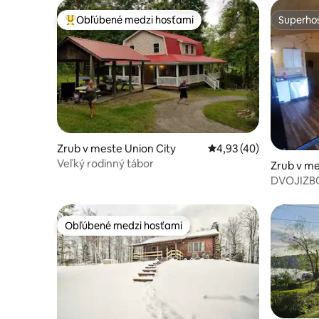
Obľúbené medzi hosťami
Superhos
Najobľúbenejšie medzi hosťami
Superhos
Zrub v meste Union City
Priemerné ohodnotenie
4,93 (40)
Veľký rodinný tábor
Zrub v me
DVOJIZB
JAZERO [
Obľúbené medzi hosťami
Obľúbené medzi hosťami