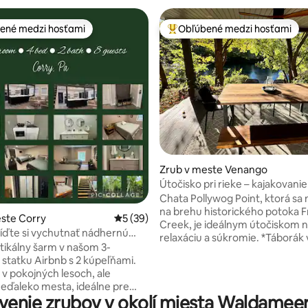
ené medzi hosťami
Obľúbené medzi hosťami
enejšie medzi hosťami
Najobľúbenejšie medzi hosťami
4,81 z 5, počet hodnotení: 219
Zrub v meste Venango
Útočisko pri rieke – kajakovanie 
oheň na drevo
Chata Pollywog Point, ktorá sa
na brehu historického potoka 
ste Corry
Priemerné ohodnotenie 5 z 5, počet hodn
5 (39)
Creek, je ideálnym útočiskom 
ríďte si vychutnať nádhernú
relaxáciu a súkromie. *Táborák vonku –
stikálny šarm v našom 3-
Zahrejte sa a opečte marshmall
statku Airbnb s 2 kúpeľňami.
praskajúcom ohni po dni plnom
v pokojných lesoch, ale
spoznávania. *Súkromná vírivka –
eďaleko mesta, ideálne pre
Namočte sa pod hviezdy a oddý
enie zrubov v okolí miesta Waldamee
ebo malé skupiny. Otvorený
v upokojujúcich bublinách. *Pohodlné