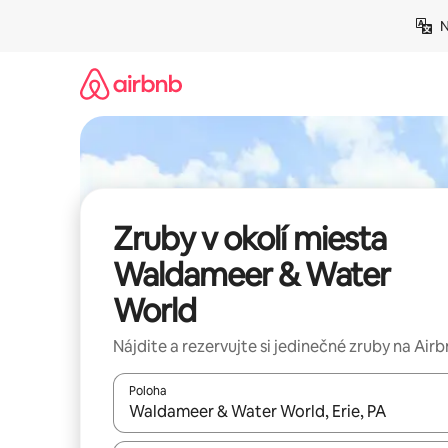
Preskočiť
N
na
obsah.
Zruby v okolí miesta
Waldameer & Water
World
Nájdite a rezervujte si jedinečné zruby na Air
Poloha
Keď budú výsledky k dispozícii, môžete si ich p