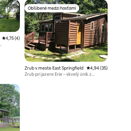
Obľúbené medzi hosťami
Obľúbené medzi hosťami
Priemerné ohodnotenie 4,75 z 5, počet hodnotení: 4
4,75 (4)
notení: 25
Zrub v meste East Springfield
Priemerné ohodnotenie
4,94 (35)
Zrub pri jazere Erie – skvelý únik z
bežného sveta s internetom