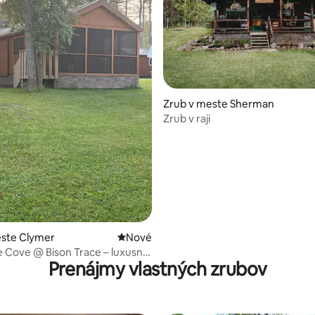
nie 5 z 5, počet hodnotení: 21
Zrub v meste Sherman
Zrub v raji
este Clymer
Nové ubytovanie
Nové
 Cove @ Bison Trace – luxusný
Prenájmy vlastných zrubov