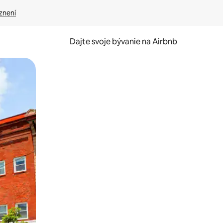
znení
Dajte svoje bývanie na Airbnb
kúmať pomocou dotykových gest či potiahnutia prstom.