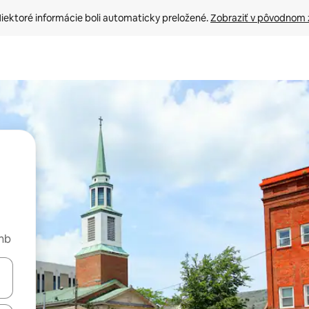
iektoré informácie boli automaticky preložené. 
Zobraziť v pôvodnom 
bnb
rechádzať pomocou klávesov so šípkami nahor a nadol alebo ich pres