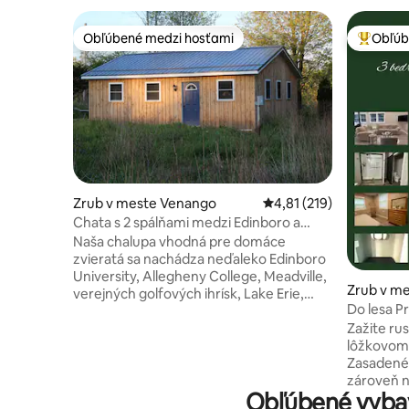
Obľúbené medzi hosťami
Obľúb
Obľúbené medzi hosťami
Najobľúb
Zrub v meste Venango
Priemerné ohodnotenie 
4,81 (219)
Chata s 2 spálňami medzi Edinboro a
Meadville
Naša chalupa vhodná pre domáce
zvieratá sa nachádza neďaleko Edinboro
University, Allegheny College, Meadville,
Zrub v me
verejných golfových ihrísk, Lake Erie,
Do lesa P
French Creek, neďaleko historickej trasy
scenériu
Zažite ru
PA 6. Zamilujete si moje bývanie vďaka
lôžkovom 
viac ako 3 akrom, ktoré si môžete
Zasadené 
vychutnať s turistickými chodníkmi,
zároveň n
vonkajším ohniskom v pokojnom
Obľúbené vybav
rodiny al
vidieckom prostredí s klimatizáciou v