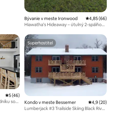
Bývanie v meste Ironwood
Priemerné ohodnotenie
4,85 (66)
Hiawatha's Hideaway – útulný 2-spálňový
pobyt, v blízkosti turistických chodníkov
Superhostiteľ
Superhostiteľ
Priemerné ohodnotenie 5 z 5, počet hodnotení: 46
5 (46)
dníku so
dnotení: 4
Kondo v meste Bessemer
Priemerné ohodnoten
4,9 (20)
 psov
Lumberjack #3 Trailside Skiing Black River
Basin (USA)