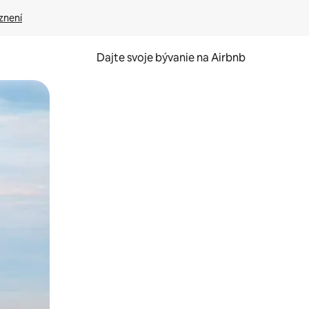
znení
Dajte svoje bývanie na Airbnb
kúmať pomocou dotykových gest či potiahnutia prstom.