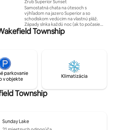
Zrub Superior Sunset
ovými
Samostatná chata na útesoch s
 a
výhľadom na jazero Superior a so
schodiskom vedúcim na vlastnú pláž.
rú si
Západy slnka každú noc (ak to počasie
 hľadaní
Wakefield Township
dovolí...) Technologický detox v
 od
nedotknutej oblasti, len 25 minút chôdze
od malebnej oblasti Presque Isle,
najkrajšej časti pohoria Porcupine
Mountains. POZNÁMKA: Toto je zrub BEZ
PRÍPOJKY K SIETI s obmedzeným
vybavením, aby ste sa mohli znovu spojiť
s prírodou a prítomným okamihom.
é parkovanie
Všetky podrobnosti nájdete ďalej. *** Ak
Klimatizácia
o v objekte
si so sebou privediete domáce zvieratá,
zaplaťte poplatok za domáce zvieratá ***
field Township
Sunday Lake
21 miestnych odporúča