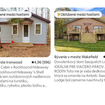
ené medzi hosťami
Obľúbené medzi hosťami
enejšie medzi hosťami
Najobľúbenejšie medzi hosťami
 4,95 z 5, počet hodnotení: 58
Bývanie v meste Wakefield
P
Dovolenkový dom Sasquatch L
este Ironwood
Priemerné ohodnotenie 4,96 z 5, počet hodno
4,96 (596)
IDEÁLNE PRE VIACERO PÁROV
l Cabin v Rockhound Hideaway
RODÍN Toto nie je vaša dedkova chata,
ockhound Hideaway 's Shell
ktorá sa zmenila na Airbnb. Sasquatch
ká sen outdoorových nadšencov
Lodge bol zámerne navrhnutý t
osťami na turistiku,
maximalizoval 3500 štvorcovýc
tiku, rybolov, plavbu loďou a
priestoru a poskytoval našim 
chutnajte si výhľad
dostatok miesta a súkromia. 4 
terasy, oddýchnite si pri ohni,
každá s vlastnou kúpeľňou, s 
te si prechádzku k jazeru
kvalitnou posteľnou bielizňou,
prejdite sa alebo sa vydajte na