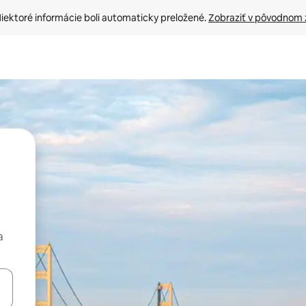
iektoré informácie boli automaticky preložené. 
Zobraziť v pôvodnom 
a
rechádzať pomocou klávesov so šípkami nahor a nadol alebo ich pres