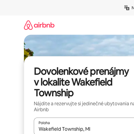
Preskočiť
N
na
obsah.
Dovolenkové prenájmy
v lokalite Wakefield
Township
Nájdite a rezervujte si jedinečné ubytovania n
Airbnb
Poloha
Keď budú výsledky k dispozícii, môžete si ich p