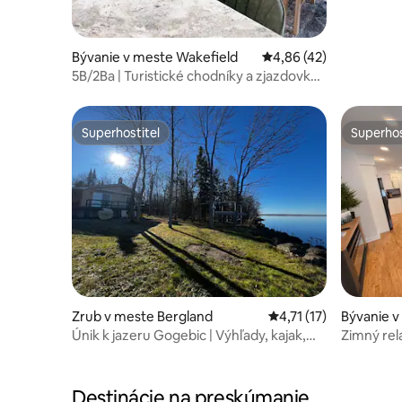
Bývanie v meste Wakefield
Priemerné ohodnotenie
4,86 (42)
5B/2Ba | Turistické chodníky a zjazdovky
v blízkosti | Vhodné pre psov
Superhostiteľ
Superhos
Superhostiteľ
Superhos
Zrub v meste Bergland
Priemerné ohodnoteni
4,71 (17)
Bývanie v
Únik k jazeru Gogebic | Výhľady, kajak,
Zimný rel
kachľové kúrenie
Destinácie na preskúmanie