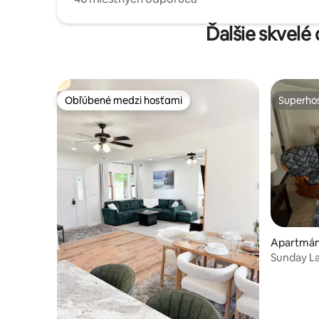
Ďalšie skvelé
Obľúbené medzi hosťami
Superhos
Obľúbené medzi hosťami
Superhos
Apartmán
Sunday L