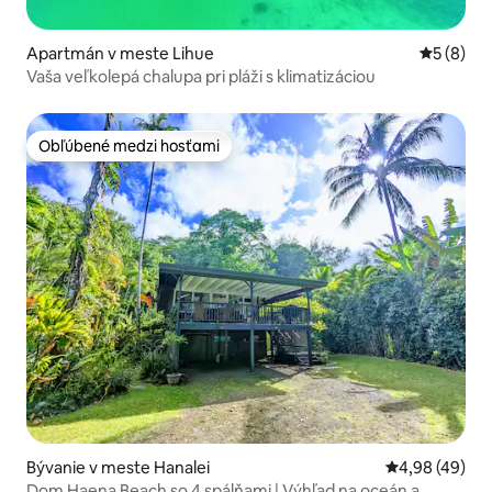
Apartmán v meste Lihue
Priemerné
5 (8)
Vaša veľkolepá chalupa pri pláži s klimatizáciou
Obľúbené medzi hosťami
Obľúbené medzi hosťami
Bývanie v meste Hanalei
Priemerné oho
4,98 (49)
Dom Haena Beach so 4 spálňami | Výhľad na oceán a