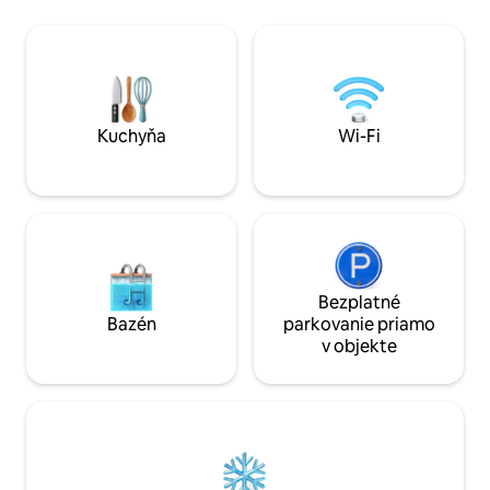
ktorej je tiež úžasný výhľad. Plne
štvorcových stôp 
zásobená kuchyňa. Balkónová terasa so
steny lemované 
stolom a stoličkami na vonkajšie
miestne umelecké diela. 5 mi
stolovanie. Bezplatné parkovanie v tejto
(1/3 míle) od Tunnels Beac
oplotenej komunite. Neďaleký výťah vás
na ostrove Kauai Poznámka:
odvezie na pláž s neďalekými
nehnuteľnosť sa n
reštauráciami a obchodmi.
zóne cunami.
Kuchyňa
Wi-Fi
Bezplatné
Bazén
parkovanie priamo
v objekte