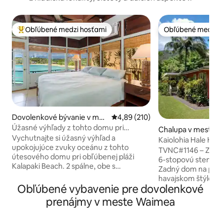
Obľúbené medzi hosťami
Obľúbené medzi 
Najobľúbenejšie medzi hosťami
Obľúbené medzi 
Dovolenkové bývanie v mes
Priemerné ohodnotenie 4,89 z 5
4,89 (210)
te Lihue
Úžasné výhľady z tohto domu pri
Chalupa v meste H
oceáne
Vychutnajte si úžasný výhľad a
Kaiolohia Hale Hae
upokojujúce zvuky oceánu z tohto
Tunnels Beach
TVNC#1146 – Zábradlie vás prevedie cez
útesového domu pri obľúbenej pláži
6-stopovú stenu z 
Kalapaki Beach. 2 spálne, obe s
Zadný dom na prí
klimatizáciou a skvelým výhľadom na
havajskom štýle j
oceán a hory. Majster s vlastnou
Obľúbené vybavenie pre dovolenkové
predným domom správcov
kúpeľňou má manželskú posteľ. 2. bd má
Lanai upúta vašu 
prenájmy v meste Waimea
manželskú posteľ. 2. kúpeľňa, práčka a
územia s masívnym
sušička na chodbe mimo obývacej izby, z
vodopády. Dom s 