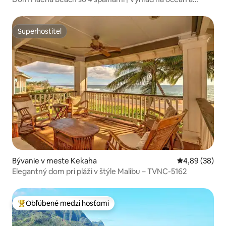
džungľu
Superhostiteľ
Superhostiteľ
Bývanie v meste Kekaha
Priemerné oho
4,89 (38)
Elegantný dom pri pláži v štýle Malibu – TVNC-5162
Obľúbené medzi hosťami
Najobľúbenejšie medzi hosťami