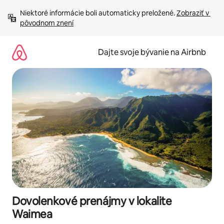
Preskočiť
Niektoré informácie boli automaticky preložené. 
Zobraziť v 
na
pôvodnom znení
obsah.
Dajte svoje bývanie na Airbnb
Dovolenkové prenájmy v lokalite
Waimea