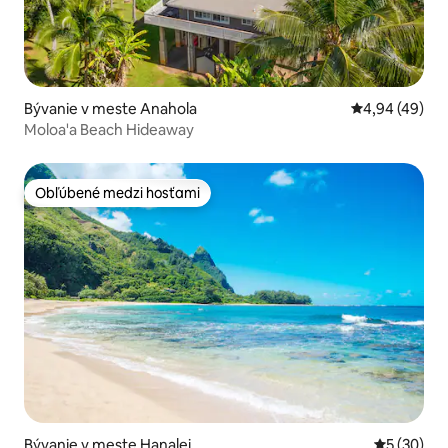
Bývanie v meste Anahola
Priemerné oho
4,94 (49)
Moloa'a Beach Hideaway
Obľúbené medzi hosťami
Obľúbené medzi hosťami
Bývanie v meste Hanalei
Priemerné 
5 (30)