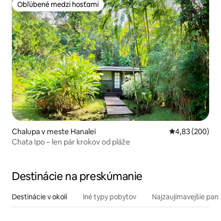
Obľúbené medzi hosťami
Obľúbené medzi hosťami
Chalupa v meste Hanalei
Priemerné ohod
4,83 (200)
Chata Ipo – len pár krokov od pláže
Destinácie na preskúmanie
Destinácie v okolí
Iné typy pobytov
Najzaujímavejšie pami