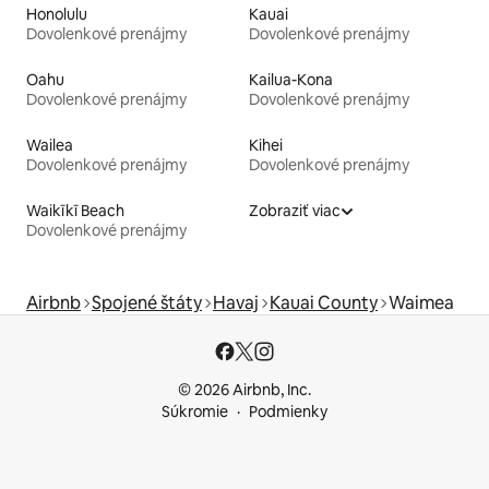
Honolulu
Kauai
Dovolenkové prenájmy
Dovolenkové prenájmy
Oahu
Kailua-Kona
Dovolenkové prenájmy
Dovolenkové prenájmy
Wailea
Kihei
Dovolenkové prenájmy
Dovolenkové prenájmy
Waikīkī Beach
Zobraziť viac
Dovolenkové prenájmy
Airbnb
Spojené štáty
Havaj
Kauai County
Waimea
© 2026 Airbnb, Inc.
Súkromie
Podmienky