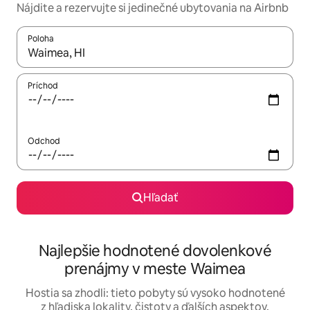
Nájdite a rezervujte si jedinečné ubytovania na Airbnb
Poloha
Keď budú výsledky k dispozícii, môžete si ich prechádzať pom
Príchod
Odchod
Hľadať
Najlepšie hodnotené dovolenkové
prenájmy v meste Waimea
Hostia sa zhodli: tieto pobyty sú vysoko hodnotené
z hľadiska lokality, čistoty a ďalších aspektov.