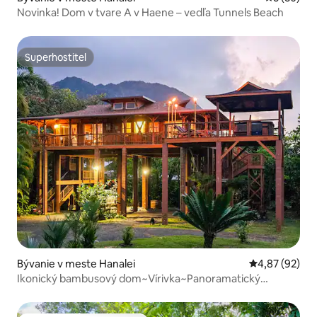
Novinka! Dom v tvare A v Haene – vedľa Tunnels Beach
Superhostiteľ
Superhostiteľ
Bývanie v meste Hanalei
Priemerné oho
4,87 (92)
Ikonický bambusový dom~Vírivka~Panoramatický
výhľad~Klimatizácia