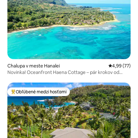
Chalupa v meste Hanalei
Priemerné oho
4,99 (77)
Novinka! Oceanfront Haena Cottage – pár krokov od
pláže
Obľúbené medzi hosťami
Najobľúbenejšie medzi hosťami