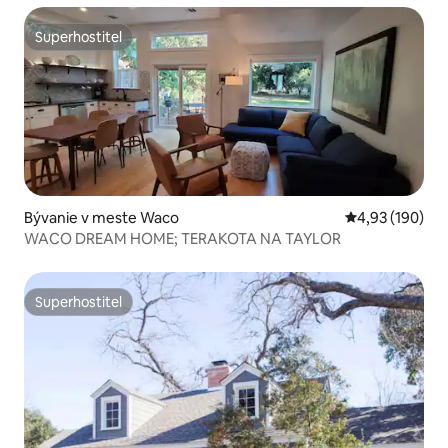
Superhostiteľ
Superhostiteľ
Bývanie v meste Waco
Priemerné ohod
4,93 (190)
WACO DREAM HOME; TERAKOTA NA TAYLOR
Superhostiteľ
Superhostiteľ