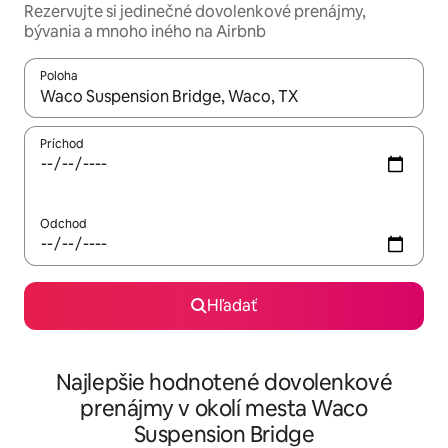
Rezervujte si jedinečné dovolenkové prenájmy,
bývania a mnoho iného na Airbnb
Poloha
Keď budú výsledky k dispozícii, môžete si ich prechádzať pom
Príchod
Odchod
Hľadať
Najlepšie hodnotené dovolenkové
prenájmy v okolí mesta Waco
Suspension Bridge