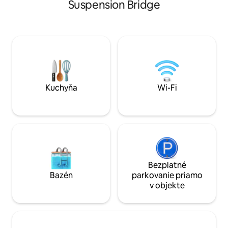
kuchyňu s kávou, čajom a horúcou
Suspension Bridge
zachovaný v podobe,
čokoládou, riadom, korením, pohármi na
je navrhnutý s Mag
víno a mrazenými hrnčekmi na pivo. K
ako aj s prvkami d
dispozícii sú 3 televízory Roku a
Hostia neustále op
vysokorýchlostné Wi-Fi. Oddýchnite si v
ideálny na výlety 
našich 2-lôžkových izbách vrátane: -
jedinečný zážitok,
Jedna spálňa s jednou manželskou
nechať ujsť. Pošlite nám správu, ak sa
posteľou - Jedna spálňa s jednou
chcete dozvedieť v
manželskou posteľou - Rozkladacia
sprievodcu Waco
Kuchyňa
Wi-Fi
pohovka s matracom Queen
Bezplatné
Bazén
parkovanie priamo
v objekte