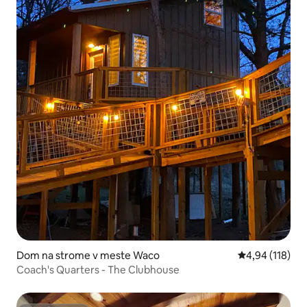
Dom na strome v meste Waco
Priemerné ohod
4,94 (118)
Coach's Quarters - The Clubhouse