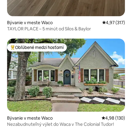
Bývanie v meste Waco
Priemerné ohod
4,97 (317)
TAYLOR PLACE – 5 minút od Silos & Baylor
Obľúbené medzi hosťami
Najobľúbenejšie medzi hosťami
Bývanie v meste Waco
Priemerné ohod
4,98 (130)
Nezabudnuteľný výlet do Waca v The Colonial Tudor!