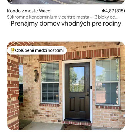
Kondo v meste Waco
Priemerné ohod
4,87 (818)
Súkromné kondomínium v centre mesta – (3 bloky od
Prenájmy domov vhodných pre rodiny
Magnolie!)
Obľúbené medzi hosťami
Najobľúbenejšie medzi hosťami