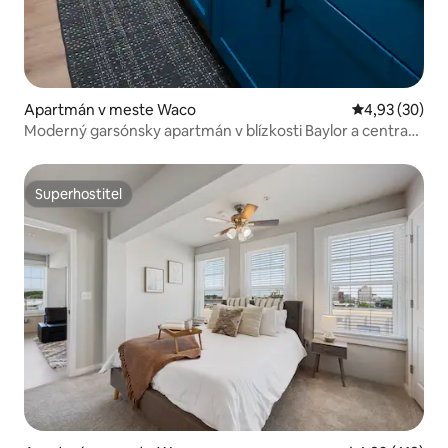
Apartmán v meste Waco
Priemerné oho
4,93 (30)
Moderný garsónsky apartmán v blízkosti Baylor a centra
mesta Waco
Superhostiteľ
Superhostiteľ