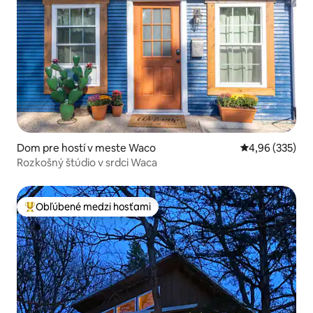
Dom pre hostí v meste Waco
Priemerné ohod
4,96 (335)
Rozkošný štúdio v srdci Waca
Obľúbené medzi hosťami
Najobľúbenejšie medzi hosťami