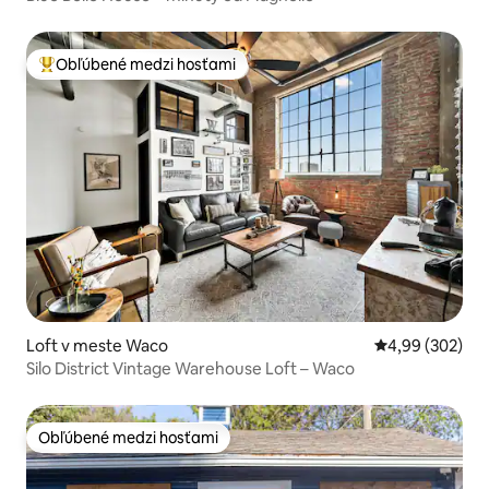
Obľúbené medzi hosťami
Najobľúbenejšie medzi hosťami
Loft v meste Waco
Priemerné ohod
4,99 (302)
Silo District Vintage Warehouse Loft – Waco
Obľúbené medzi hosťami
Obľúbené medzi hosťami