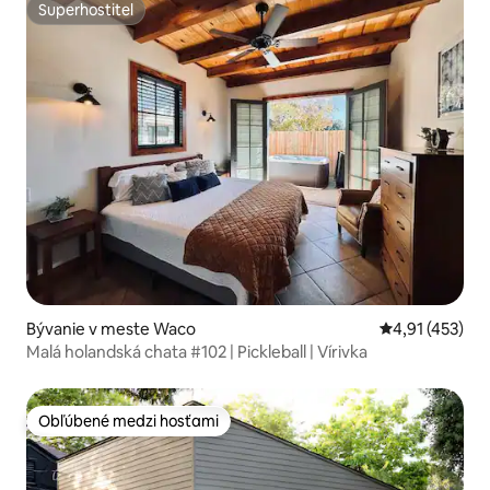
Superhostiteľ
Superhostiteľ
Bývanie v meste Waco
Priemerné ohod
4,91 (453)
Malá holandská chata #102 | Pickleball | Vírivka
Obľúbené medzi hosťami
Obľúbené medzi hosťami