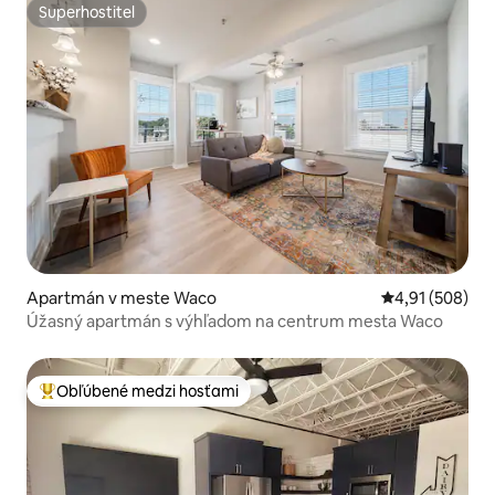
Superhostiteľ
Superhostiteľ
Apartmán v meste Waco
Priemerné ohod
4,91 (508)
Úžasný apartmán s výhľadom na centrum mesta Waco
Obľúbené medzi hosťami
Najobľúbenejšie medzi hosťami