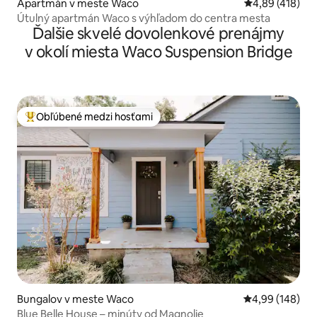
Apartmán v meste Waco
Priemerné ohod
4,89 (418)
Útulný apartmán Waco s výhľadom do centra mesta
Ďalšie skvelé dovolenkové prenájmy
v okolí miesta Waco Suspension Bridge
Obľúbené medzi hosťami
Najobľúbenejšie medzi hosťami
Bungalov v meste Waco
Priemerné ohod
4,99 (148)
Blue Belle House – minúty od Magnolie