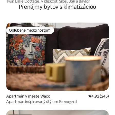
Twin Lake Cottage, v blízkosti Silos, BSR a Baylor
Prenájmy bytov s klimatizáciou
Obľúbené medzi hosťami
Obľúbené medzi hosťami
Apartmán v meste Waco
Priemerné ohod
4,92 (245)
Apartmán inšpirovaný štýlom 𝐅𝐨𝐫𝐧𝐚𝐠𝐞𝐭𝐭𝐢