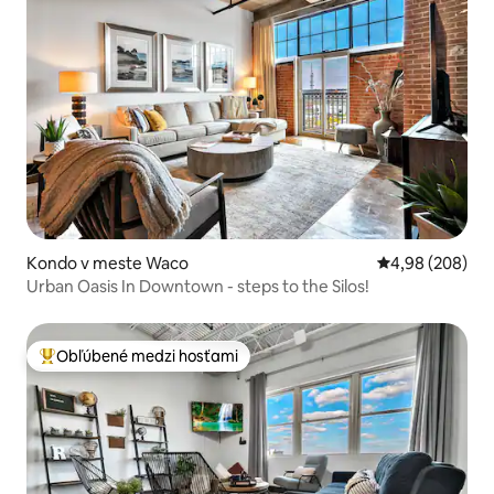
Kondo v meste Waco
Priemerné ohod
4,98 (208)
Urban Oasis In Downtown - steps to the Silos!
Obľúbené medzi hosťami
Najobľúbenejšie medzi hosťami