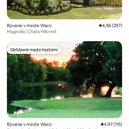
Bývanie v meste Waco
Priemerné ohod
4,96 (297)
Magnolia | Chata Hillcrest
Obľúbené medzi hosťami
Obľúbené medzi hosťami
Bývanie v meste Waco
Priemerné oho
4,97 (115)