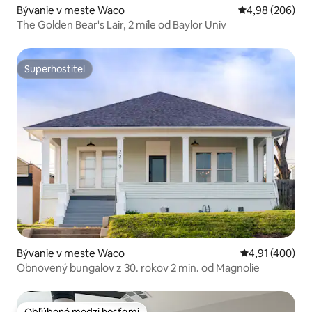
Bývanie v meste Waco
Priemerné ohod
4,98 (206)
The Golden Bear's Lair, 2 míle od Baylor Univ
Superhostiteľ
Superhostiteľ
Bývanie v meste Waco
Priemerné ohod
4,91 (400)
Obnovený bungalov z 30. rokov 2 min. od Magnolie