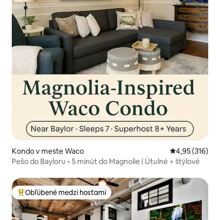
Kondo v meste Waco
Priemerné ohod
4,95 (316)
Pešo do Bayloru • 5 minút do Magnolie | Útulné + štýlové
Obľúbené medzi hosťami
Najobľúbenejšie medzi hosťami