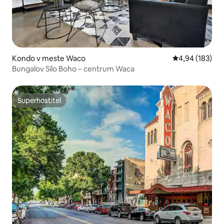
Kondo v meste Waco
Priemerné ohod
4,94 (183)
Bungalov Silo Boho – centrum Waca
Superhostiteľ
Superhostiteľ