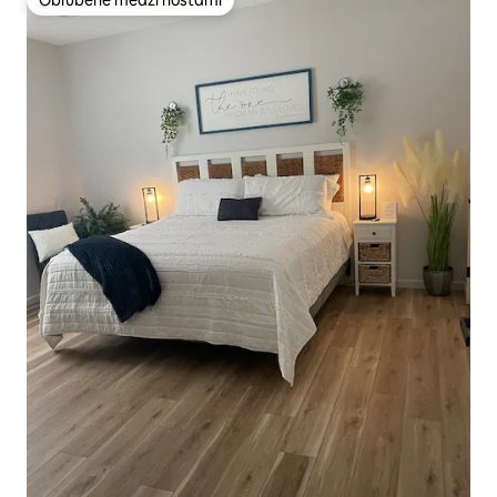
Obľúbené medzi hosťami
Obľúbené medzi hosťami