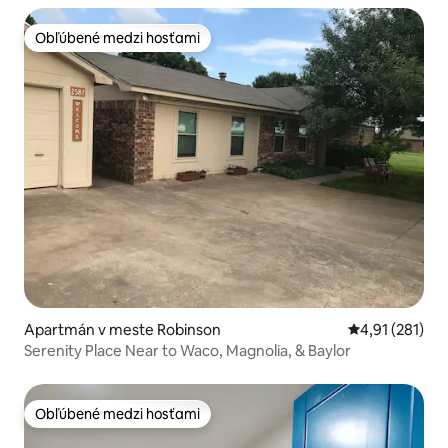
Obľúbené medzi hosťami
Obľúbené medzi hosťami
Apartmán v meste Robinson
Priemerné oho
4,91 (281)
Serenity Place Near to Waco, Magnolia, & Baylor
Obľúbené medzi hosťami
Obľúbené medzi hosťami