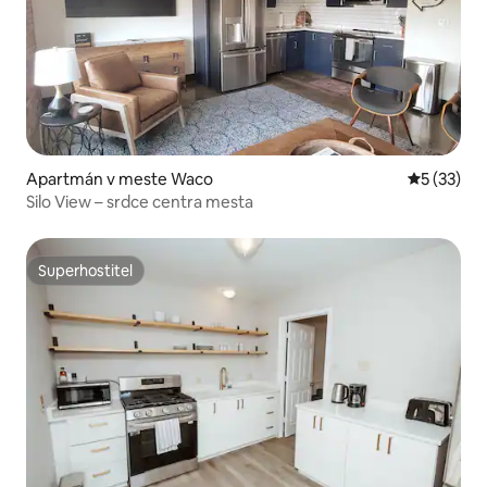
Apartmán v meste Waco
Priemerné 
5 (33)
Silo View – srdce centra mesta
Superhostiteľ
Superhostiteľ