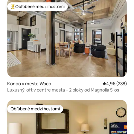
Obľúbené medzi hosťami
Najobľúbenejšie medzi hosťami
Kondo v meste Waco
Priemerné ohod
4,96 (238)
Luxusný loft v centre mesta – 2 bloky od Magnolia Silos
Obľúbené medzi hosťami
Obľúbené medzi hosťami