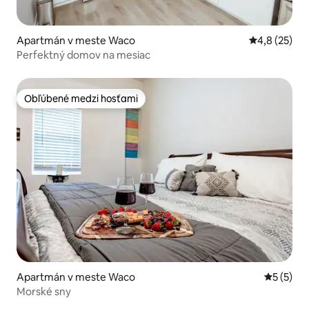
Apartmán v meste Waco
Priemerné oh
4,8 (25)
Perfektný domov na mesiac
Obľúbené medzi hosťami
Obľúbené medzi hosťami
Apartmán v meste Waco
Priemerné
5 (5)
Morské sny