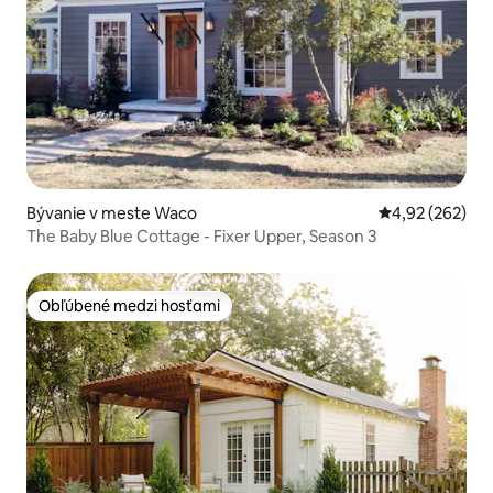
Bývanie v meste Waco
Priemerné ohod
4,92 (262)
The Baby Blue Cottage - Fixer Upper, Season 3
Obľúbené medzi hosťami
Obľúbené medzi hosťami