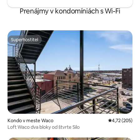
Prenájmy v kondomíniách s Wi-Fi
Superhostiteľ
Superhostiteľ
Kondo v meste Waco
Priemerné ohod
4,72 (205)
Loft Waco dva bloky od štvrte Silo