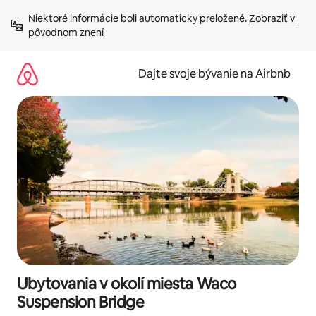
Preskočiť
Niektoré informácie boli automaticky preložené. 
Zobraziť v 
na
pôvodnom znení
obsah.
Dajte svoje bývanie na Airbnb
Ubytovania v okolí miesta Waco
Suspension Bridge