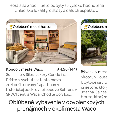
Hostia sa zhodli: tieto pobyty sú vysoko hodnotené
z hľadiska lokality, čistoty a ďalších aspektov.
Obľúbené medzi hosťami
Obľúbené medz
Najobľúbenejšie medzi hosťami
Najobľúbenejšie 
Kondo v meste Waco
Priemerné ohodnotenie 4,96 z 5
4,96 (144)
Bývanie v meste 
Sunshine & Silos, Luxury Condo in
Shotgun House z F
Downtown Waco
Príďte si vychutnať tento *novo
krokom k silám/B
Ubytujte sa v tom
zrekonštruovaný * apartmán v
priestore, ktorý na
historickej podkrovnej budove Behrens v
Joanna Gainesovci. Dom The Shot
SRDCI centra Waca! Choďte do Silos,
House, ktorý sa pre
Spice Village a všetkých najlepších
Obľúbené vybavenie v dovolenkových
sérii seriálu Fixer
obchodov a reštaurácií, ktoré Waco
jeden blok od Silo
prenájmoch v okolí mesta Waco
ponúka! Vychutnajte si plne zariadenú
Baylor/Downtown Waco