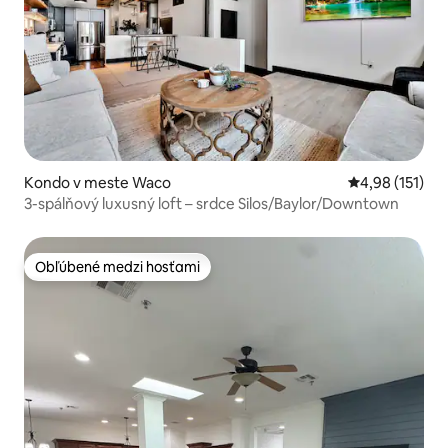
Kondo v meste Waco
Priemerné oho
4,98 (151)
3-spálňový luxusný loft – srdce Silos/Baylor/Downtown
Obľúbené medzi hosťami
Obľúbené medzi hosťami