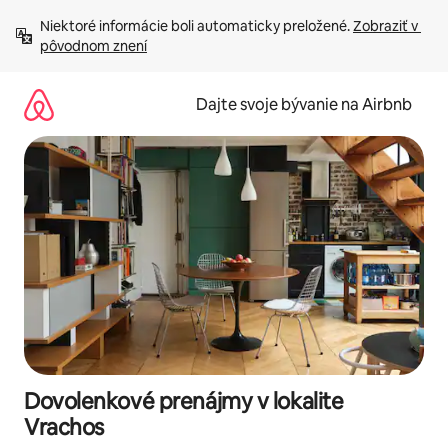
Preskočiť
Niektoré informácie boli automaticky preložené. 
Zobraziť v 
na
pôvodnom znení
obsah.
Dajte svoje bývanie na Airbnb
Dovolenkové prenájmy v lokalite
Vrachos