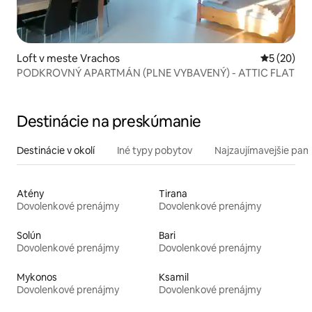
Loft v meste Vrachos
Priemerné 
5 (20)
PODKROVNÝ APARTMÁN (PLNE VYBAVENÝ) - ATTIC FLAT
Destinácie na preskúmanie
Destinácie v okolí
Iné typy pobytov
Najzaujímavejšie pami
Atény
Tirana
Dovolenkové prenájmy
Dovolenkové prenájmy
Solún
Bari
Dovolenkové prenájmy
Dovolenkové prenájmy
Mykonos
Ksamil
Dovolenkové prenájmy
Dovolenkové prenájmy