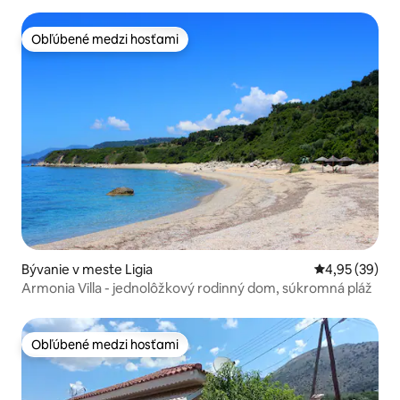
Obľúbené medzi hosťami
Obľúbené medzi hosťami
Bývanie v meste Ligia
Priemerné oho
4,95 (39)
Armonia Villa - jednolôžkový rodinný dom, súkromná pláž
Obľúbené medzi hosťami
Obľúbené medzi hosťami