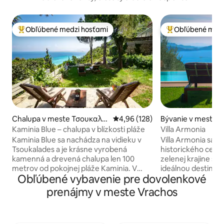
Obľúbené medzi hosťami
Obľúbené medz
Najobľúbenejšie medzi hosťami
Najobľúbenejšie 
Chalupa v meste Τσουκαλά
Priemerné ohodnotenie 4,96 z 5
4,96 (128)
Bývanie v meste 
δες
Kaminia Blue – chalupa v blízkosti pláže
Villa Armonia
Kaminia Blue sa nachádza na vidieku v
Villa Armonia sa n
Tsoukalades a je krásne vyrobená
historického cent
kamenná a drevená chalupa len 100
zelenej krajine s 
metrov od pokojnej pláže Kaminia. V
ideálnou destinác
Obľúbené vybavenie pre dovolenkové
tomto očarujúcom útočisku sa môže
autonómiu, keďže 
ubytovať až 5 hostí a ponúka dve spálne,
zároveň si užívate
prenájmy v meste Vrachos
útulnú rozkladaciu pohovku, plne
neoklasicistickom
vybavenú kuchyňu a priestrannú
súkromný bazén, 
kúpeľňu. Hostia ocenia vonkajšiu sprchu,
vybavenie, vďaka 