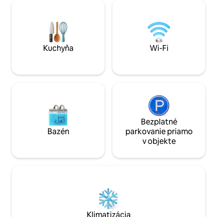
gril a sviežu záhradu, ktoré zlepšujú
úplne pohodlne. 
atmosféru. Prebuďte sa úchvatným
pripraviť raňajky 
výhľadom na more a východ slnka, ako aj
jedlo, ktoré si že
na ohromujúce pláže Agios Ioannis a
elektrické zariade
Myloi.
potrebovať.
Kuchyňa
Wi-Fi
Bezplatné
Bazén
parkovanie priamo
v objekte
Klimatizácia