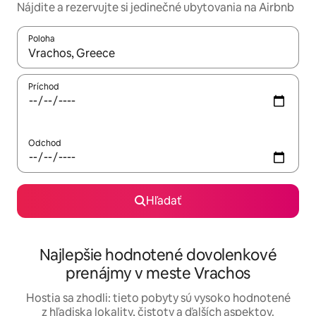
Nájdite a rezervujte si jedinečné ubytovania na Airbnb
Poloha
Keď budú výsledky k dispozícii, môžete si ich prechádzať pom
Príchod
Odchod
Hľadať
Najlepšie hodnotené dovolenkové
prenájmy v meste Vrachos
Hostia sa zhodli: tieto pobyty sú vysoko hodnotené
z hľadiska lokality, čistoty a ďalších aspektov.