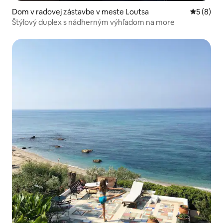
Dom v radovej zástavbe v meste Loutsa
Priemerné
5 (8)
Štýlový duplex s nádherným výhľadom na more