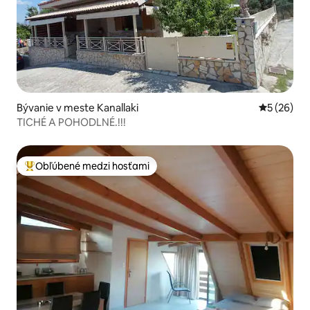
Bývanie v meste Kanallaki
Priemerné 
5 (26)
TICHÉ A POHODLNÉ.!!!
Obľúbené medzi hosťami
Najobľúbenejšie medzi hosťami