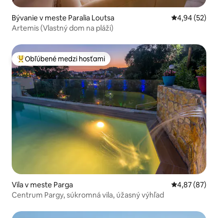
Bývanie v meste Paralia Loutsa
Priemerné oho
4,94 (52)
Αrtemis (Vlastný dom na pláži)
Obľúbené medzi hosťami
Najobľúbenejšie medzi hosťami
Vila v meste Parga
Priemerné oho
4,87 (87)
Centrum Pargy, súkromná vila, úžasný výhľad