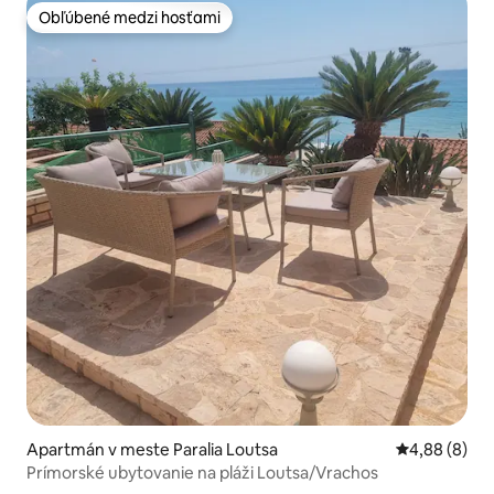
Obľúbené medzi hosťami
Obľúbené medzi hosťami
Apartmán v meste Paralia Loutsa
Priemerné oh
4,88 (8)
Prímorské ubytovanie na pláži Loutsa/Vrachos