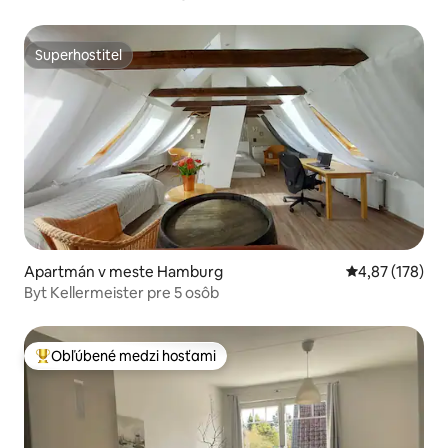
Superhostiteľ
Superhostiteľ
Apartmán v meste Hamburg
Priemerné ohod
4,87 (178)
Byt Kellermeister pre 5 osôb
Obľúbené medzi hosťami
Najobľúbenejšie medzi hosťami