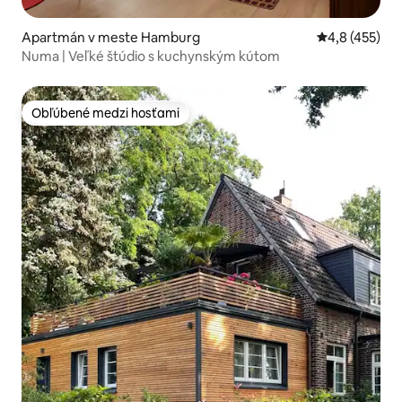
Apartmán v meste Hamburg
Priemerné oho
4,8 (455)
Numa | Veľké štúdio s kuchynským kútom
Obľúbené medzi hosťami
Obľúbené medzi hosťami