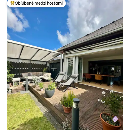
Obľúbené medzi hosťami
Najobľúbenejšie medzi hosťami