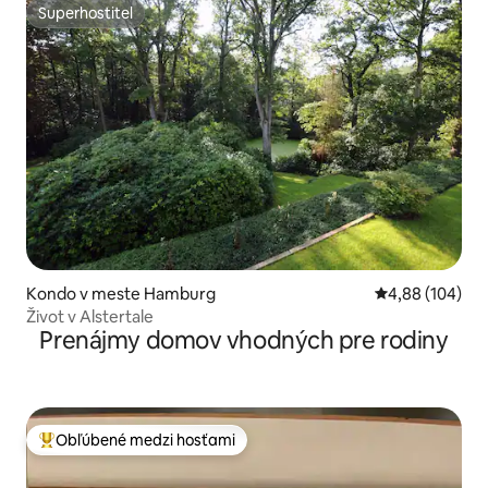
Superhostiteľ
Superhostiteľ
Kondo v meste Hamburg
Priemerné ohod
4,88 (104)
Život v Alstertale
Prenájmy domov vhodných pre rodiny
Obľúbené medzi hosťami
Najobľúbenejšie medzi hosťami