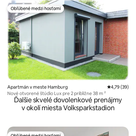
Obľúbené medzi hosťami
Obľúbené medzi hosťami
Apartmán v meste Hamburg
Priemerné oho
4,79 (39)
Nové otvorené štúdio Lux pre 2 približne 38 m ²
Ďalšie skvelé dovolenkové prenájmy
v okolí miesta Volksparkstadion
Obľúbené medzi hosťami