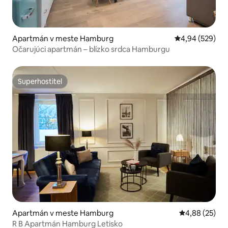
Apartmán v meste Hamburg
Priemerné ohod
4,94 (529)
Očarujúci apartmán – blízko srdca Hamburgu
Superhostiteľ
Superhostiteľ
Apartmán v meste Hamburg
Priemerné oho
4,88 (25)
R B Apartmán Hamburg Letisko