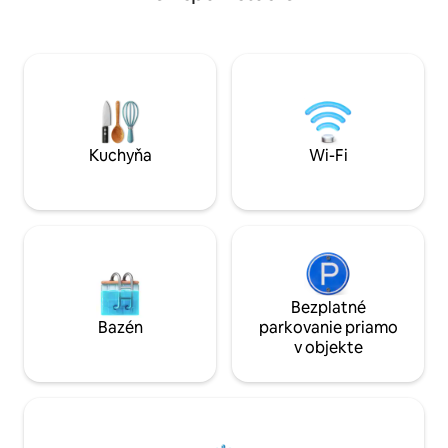
železničnej stani
odtiaľto a sme radi, že sme našim
Eidelstedter Brook
hosťom k dispozícii ako kontaktná osoba.
chôdze. Supermark
Hoheluft-West sa nachádza v srdci
Penny, Lidl. Vzdial
mesta, menej ako dva kilometre od
Príchod: ​​od 13.00
Schanzenviertelu, tri kilometre od
skorý/neskorý prí
Alsteru a štyri kilometre od prístavu.
Okolie je tiché a bezpečné,
supermarkety a reštaurácie sú v pešej
Kuchyňa
Wi-Fi
vzdialenosti. Stanice metra
Hoheluftbrücke (U3) a Schlump (U2) sú
vzdialené len niekoľko minút. Autobus
181 má zastávku takmer priamo pred
budovou a autobusy M4 a M5 sú
vzdialené menej ako 100 metrov. V okolí
je možné zaparkovať takmer kdekoľvek
na ulici. Fajčenie vo vnútri podkrovia nie
Bezplatné
je povolené. Fajčenie pred dverami je v
Bazén
parkovanie priamo
poriadku, ale nehovorte nahlas kvôli
v objekte
susedom. Nikdy nepoužívajte kvetináče
ako popolník (niekto to už urobil...)!