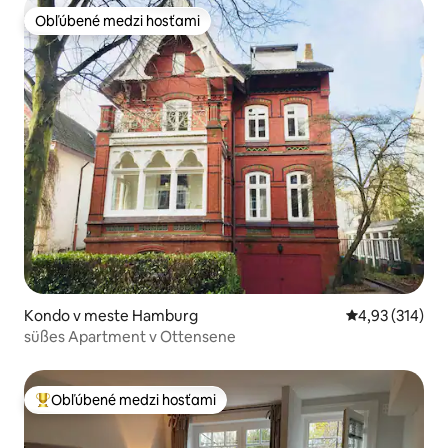
Obľúbené medzi hosťami
Obľúbené medzi hosťami
Kondo v meste Hamburg
Priemerné ohod
4,93 (314)
süßes Apartment v Ottensene
Obľúbené medzi hosťami
Najobľúbenejšie medzi hosťami