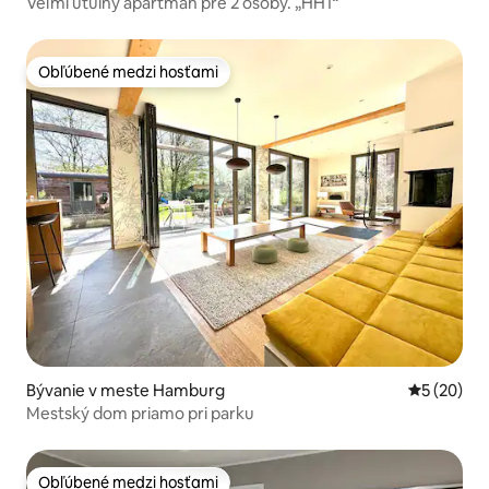
Veľmi útulný apartmán pre 2 osoby. „HH1“
Obľúbené medzi hosťami
Obľúbené medzi hosťami
Bývanie v meste Hamburg
Priemerné 
5 (20)
Mestský dom priamo pri parku
Obľúbené medzi hosťami