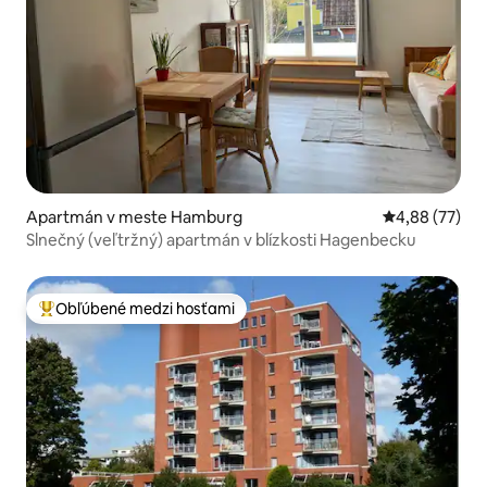
Apartmán v meste Hamburg
Priemerné oho
4,88 (77)
Slnečný (veľtržný) apartmán v blízkosti Hagenbecku
Obľúbené medzi hosťami
Najobľúbenejšie medzi hosťami