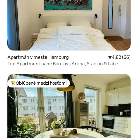
Apartmán v meste Hamburg
Priemerné oho
4,82 (66)
Top Apartment nähe Barclays Arena, Stadion & Labe
Obľúbené medzi hosťami
Najobľúbenejšie medzi hosťami