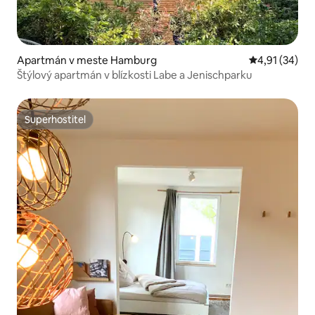
Apartmán v meste Hamburg
Priemerné oho
4,91 (34)
Štýlový apartmán v blízkosti Labe a Jenischparku
Superhostiteľ
Superhostiteľ