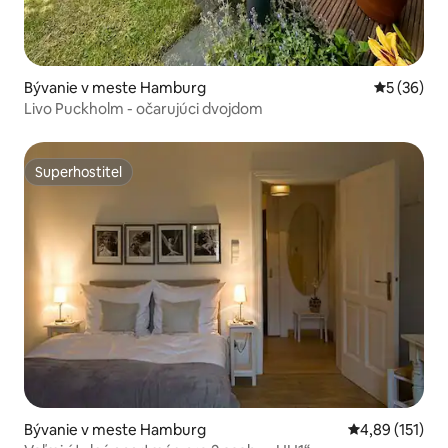
Bývanie v meste Hamburg
Priemerné 
5 (36)
Livo Puckholm - očarujúci dvojdom
Superhostiteľ
Superhostiteľ
Bývanie v meste Hamburg
Priemerné oho
4,89 (151)