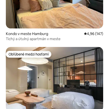
Kondo v meste Hamburg
Priemerné ohod
4,96 (147)
Tichý a útulný apartmán v meste
Obľúbené medzi hosťami
Obľúbené medzi hosťami