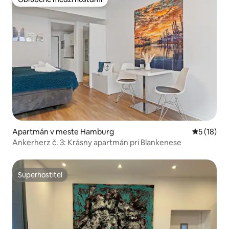
Obľúbené medzi hosťami
Apartmán v meste Hamburg
Priemerné 
5 (18)
Ankerherz č. 3: Krásny apartmán pri Blankenese
Superhostiteľ
Superhostiteľ