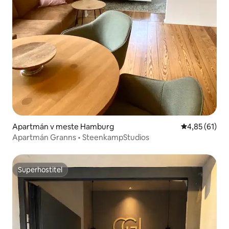
Apartmán v meste Hamburg
Priemerné oho
4,85 (61)
Apartmán Granns • SteenkampStudios
Superhostiteľ
Superhostiteľ