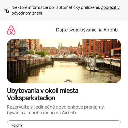
Preskočiť
Niektoré informácie boli automaticky preložené. 
Zobraziť v 
na
pôvodnom znení
obsah.
Dajte svoje bývanie na Airbnb
Ubytovania v okolí miesta
Volksparkstadion
Rezervujte si jedinečné dovolenkové prenájmy,
bývania a mnoho iného na Airbnb
Poloha