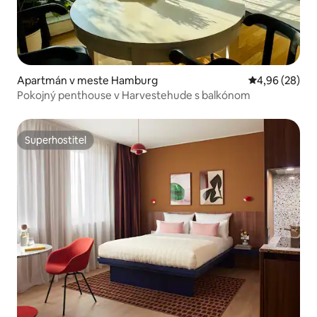
Apartmán v meste Hamburg
Priemerné oho
4,96 (28)
Pokojný penthouse v Harvestehude s balkónom
Superhostiteľ
Superhostiteľ