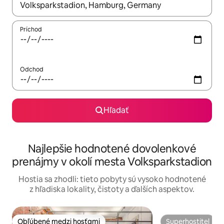
Keď budú výsledky k dispozícii, môžete si ich prechádzať pom
Príchod
Odchod
Hľadať
Najlepšie hodnotené dovolenkové
prenájmy v okolí mesta Volksparkstadion
Hostia sa zhodli: tieto pobyty sú vysoko hodnotené
z hľadiska lokality, čistoty a ďalších aspektov.
Obľúbené medzi hosťami
Superhostiteľ