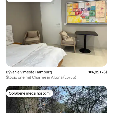
Obľúbené medzi hosťami
Bývanie v meste Hamburg
Priemerné oho
4,89 (76)
Štúdio one mit Charme in Altona (Lurup)
Obľúbené medzi hosťami
Obľúbené medzi hosťami