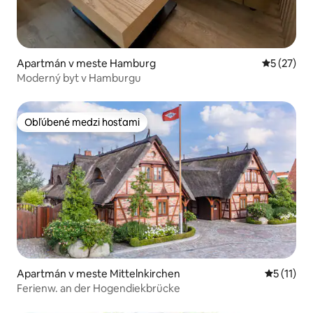
Apartmán v meste Hamburg
Priemerné 
5 (27)
Moderný byt v Hamburgu
Obľúbené medzi hosťami
Obľúbené medzi hosťami
Apartmán v meste Mittelnkirchen
Priemerné
5 (11)
Ferienw. an der Hogendiekbrücke