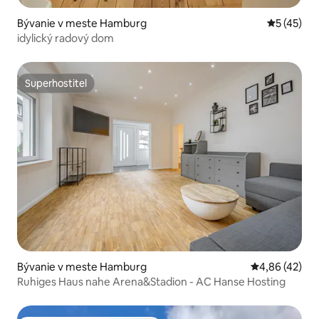
Bývanie v meste Hamburg
Priemerné 
5 (45)
idylický radový dom
Superhostiteľ
Superhostiteľ
Bývanie v meste Hamburg
Priemerné oho
4,86 (42)
Ruhiges Haus nahe Arena&Stadion - AC Hanse Hosting