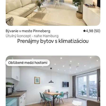
Bývanie v meste Pinneberg
Priemerné oho
4,98 (50)
Útulný koncept - nahe Hamburg
Prenájmy bytov s klimatizáciou
Obľúbené medzi hosťami
Obľúbené medzi hosťami