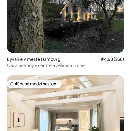
Bývanie v meste Hamburg
Priemerné ohod
4,93 (256)
Oáza pohody v centre a zelenom zóne
Obľúbené medzi hosťami
Obľúbené medzi hosťami