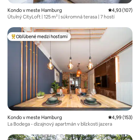
Kondo v meste Hamburg
Priemerné ohod
4,93 (107)
Útulný CityLoft | 125 m² | súkromná terasa | 7 hostí
Obľúbené medzi hosťami
Najobľúbenejšie medzi hosťami
Kondo v meste Hamburg
Priemerné ohod
4,99 (153)
La Bodega - dizajnový apartmán v blízkosti jazera