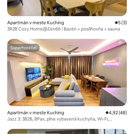
Apartmán v meste Kuching
Priemerné
5 (3)
3R2B Cozy Home@Zen66 | Bazén + posilňovňa + sauna
Superhostiteľ
Superhostiteľ
Apartmán v meste Kuching
Priemerné oho
4,92 (48)
Jazz 3: 3B2B, 8Pax, plne vybavená kuchyňa, Wi-Fi,
dezinfikované