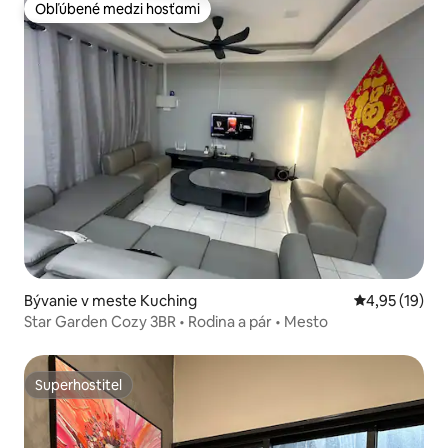
Obľúbené medzi hosťami
Obľúbené medzi hosťami
Bývanie v meste Kuching
Priemerné oho
4,95 (19)
Star Garden Cozy 3BR • Rodina a pár • Mesto
Superhostiteľ
Superhostiteľ