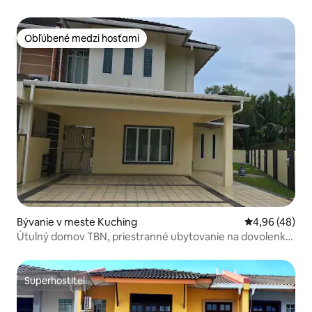
Obľúbené medzi hosťami
Obľúbené medzi hosťami
Bývanie v meste Kuching
Priemerné oho
4,96 (48)
Útulný domov TBN, priestranné ubytovanie na dovolenku
pre rodiny a skupiny
Superhostiteľ
Superhostiteľ