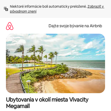
Preskočiť
Niektoré informácie boli automaticky preložené. 
Zobraziť v 
na
pôvodnom znení
obsah.
Dajte svoje bývanie na Airbnb
Ubytovania v okolí miesta Vivacity
Megamall