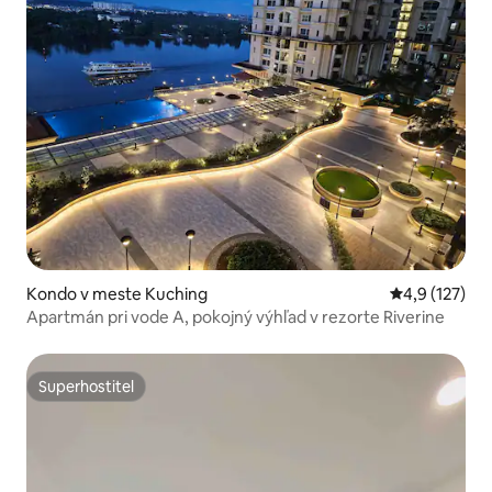
Kondo v meste Kuching
Priemerné oh
4,9 (127)
Apartmán pri vode A, pokojný výhľad v rezorte Riverine
Superhostiteľ
Superhostiteľ