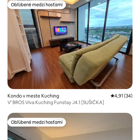
Obľúbené medzi hosťami
Obľúbené medzi hosťami
Kondo v meste Kuching
Priemerné oho
4,91 (34)
V' BROS Viva Kuching Funstay J4.1 [SUŠIČKA]
Obľúbené medzi hosťami
Obľúbené medzi hosťami