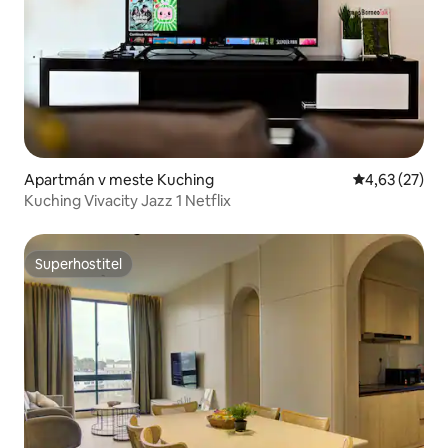
Apartmán v meste Kuching
Priemerné oho
4,63 (27)
Kuching Vivacity Jazz 1 Netflix
Superhostiteľ
Superhostiteľ