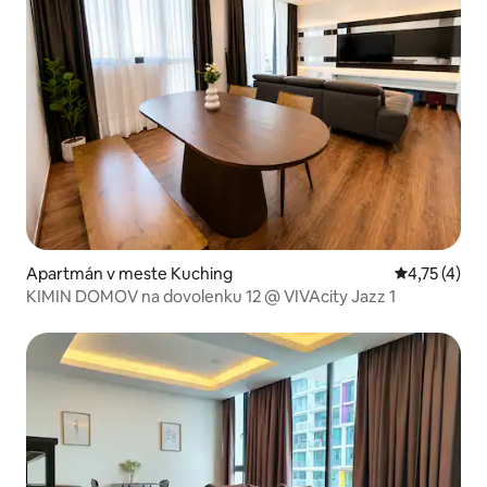
Apartmán v meste Kuching
Priemerné o
4,75 (4)
KIMIN DOMOV na dovolenku 12 @ VIVAcity Jazz 1