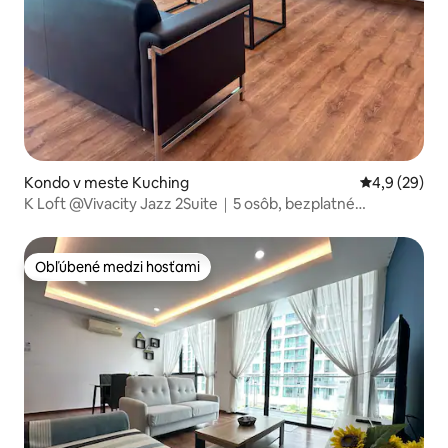
Kondo v meste Kuching
Priemerné oh
4,9 (29)
K Loft @Vivacity Jazz 2Suite｜5 osôb, bezplatné
parkovanie, 10. poschodie
Obľúbené medzi hosťami
Obľúbené medzi hosťami