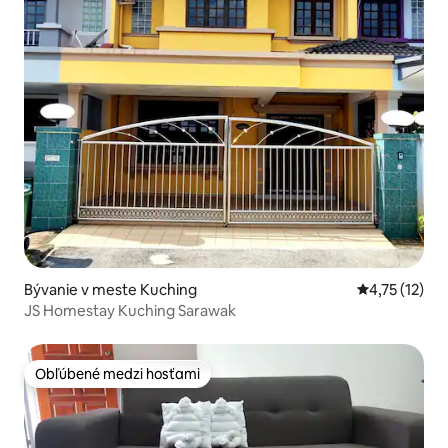
Bývanie v meste Kuching
Priemerné oh
4,75 (12)
JS Homestay Kuching Sarawak
Obľúbené medzi hosťami
Obľúbené medzi hosťami