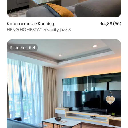
Kondo v meste Kuching
Priemerné oho
4,88 (66)
HENG HOMESTAY: vivacity jazz 3
Superhostiteľ
Superhostiteľ