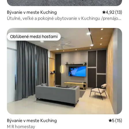
Bývanie v meste Kuching
Priemerné oh
4,92 (13)
Útulné, veľké a pokojné ubytovanie v Kuchingu /prenájom
áut
Obľúbené medzi hosťami
Obľúbené medzi hosťami
Bývanie v meste Kuching
Priemerné
5 (15)
M R homestay