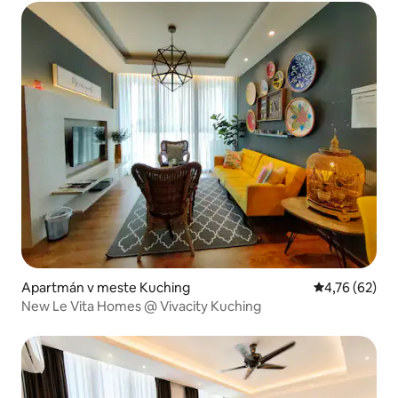
Apartmán v meste Kuching
Priemerné oho
4,76 (62)
New Le Vita Homes @ Vivacity Kuching