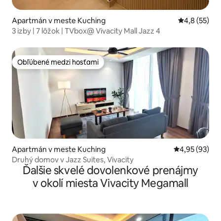
Apartmán v meste Kuching
Priemerné oh
4,8 (55)
3 izby | 7 lôžok | TVbox@ Vivacity Mall Jazz 4
Obľúbené medzi hosťami
Obľúbené medzi hosťami
Apartmán v meste Kuching
Priemerné oho
4,95 (93)
Druhý domov v Jazz Suites, Vivacity
Ďalšie skvelé dovolenkové prenájmy
v okolí miesta Vivacity Megamall