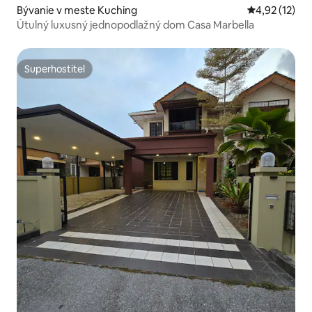
Bývanie v meste Kuching
Priemerné oh
4,92 (12)
Útulný luxusný jednopodlažný dom Casa Marbella
Superhostiteľ
Superhostiteľ