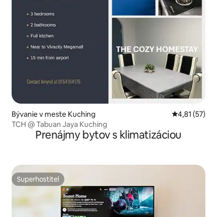
Bývanie v meste Kuching
Priemerné oh
4,81 (57)
TCH @ Tabuan Jaya Kuching
Prenájmy bytov s klimatizáciou
Superhostiteľ
Superhostiteľ