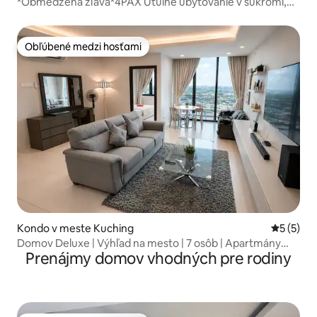
*Obmedzená zľava*4PAX Útulné ubytovanie v súkromí,
deLOFTS
Obľúbené medzi hosťami
Obľúbené medzi hosťami
Kondo v meste Kuching
Priemerné
5 (5)
Domov Deluxe | Výhľad na mesto | 7 osôb | Apartmány
Prenájmy domov vhodných pre rodiny
Jazz 4