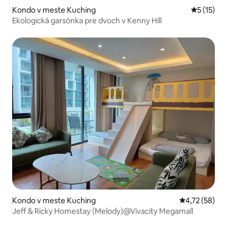
Kondo v meste Kuching
Priemerné
5 (15)
Ekologická garsónka pre dvoch v Kenny Hill
Kondo v meste Kuching
Priemerné oho
4,72 (58)
Jeff & Ricky Homestay (Melody)@Vivacity Megamall