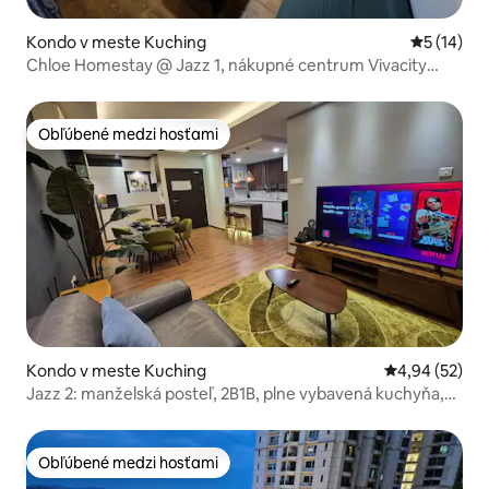
Kondo v meste Kuching
Priemerné 
5 (14)
Chloe Homestay @ Jazz 1, nákupné centrum Vivacity
Megamall
Obľúbené medzi hosťami
Obľúbené medzi hosťami
Kondo v meste Kuching
Priemerné oho
4,94 (52)
Jazz 2: manželská posteľ, 2B1B, plne vybavená kuchyňa,
dezinfikované
Obľúbené medzi hosťami
Obľúbené medzi hosťami