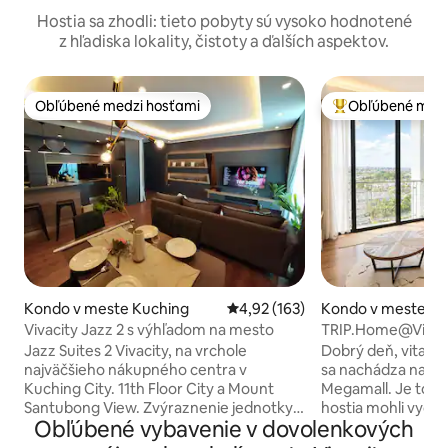
Hostia sa zhodli: tieto pobyty sú vysoko hodnotené
z hľadiska lokality, čistoty a ďalších aspektov.
Obľúbené medzi hosťami
Obľúbené medz
Obľúbené medzi hosťami
Najobľúbenejšie 
Kondo v meste Kuching
Priemerné ohodnotenie 4,92 z 5
4,92 (163)
Kondo v meste Ku
Vivacity Jazz 2 s výhľadom na mesto
TRIP.Home@VivaC
Kuching#CityView 
Jazz Suites 2 Vivacity, na vrchole
Dobrý deň, vitajt
najväčšieho nákupného centra v
sa nachádza na vr
Kuching City. 11th Floor City a Mount
Megamall. Je to vy
Santubong View. Zvýraznenie jednotky.
hostia mohli vych
Obľúbené vybavenie v dovolenkových
1. ČISTIČKA kukučkovej vody 2. Sušička
pohodlie pri jedle
na bielizeň 3. Pohodlná posteľná bielizeň,
centrách a hlavnýc