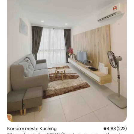
Kondo v meste Kuching
Priemerné ohod
4,83 (222)