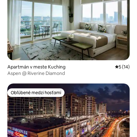
Apartmán v meste Kuching
Priemerné 
5 (14)
Aspen @ Riverine Diamond
Obľúbené medzi hosťami
Obľúbené medzi hosťami