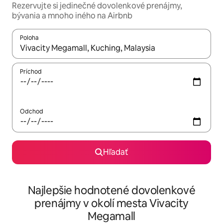
Rezervujte si jedinečné dovolenkové prenájmy,
bývania a mnoho iného na Airbnb
Poloha
Keď budú výsledky k dispozícii, môžete si ich prechádzať pom
Príchod
Odchod
Hľadať
Najlepšie hodnotené dovolenkové
prenájmy v okolí mesta Vivacity
Megamall