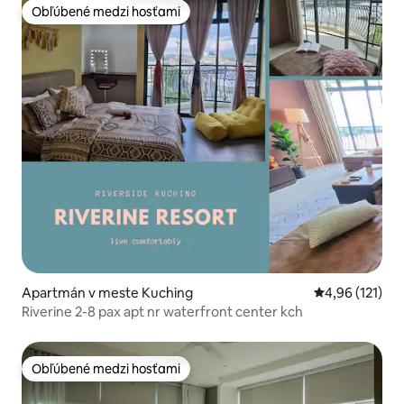
Obľúbené medzi hosťami
Obľúbené medzi hosťami
Apartmán v meste Kuching
Priemerné oho
4,96 (121)
Riverine 2-8 pax apt nr waterfront center kch
Obľúbené medzi hosťami
Obľúbené medzi hosťami