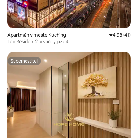
Apartmán v meste Kuching
Priemerné oho
4,98 (41)
Teo Resident2: vivacity jazz 4
Superhostiteľ
Superhostiteľ