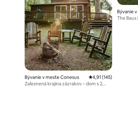
Bývanie v
The Baus
Bývanie v meste Conesus
Priemerné ohodnotenie 
4,91 (145)
Zalesnená krajina zázrakov – dom s 2
spálňami a vírivkou