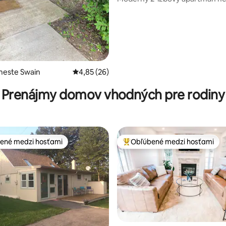
parku Highland Park
4,81 z 5, počet hodnotení: 118
meste Swain
Priemerné ohodnotenie 4,85 z 5, počet hodn
4,85 (26)
Prenájmy domov vhodných pre rodiny
ené medzi hosťami
Obľúbené medzi hosťami
enejšie medzi hosťami
Najobľúbenejšie medzi hosťami