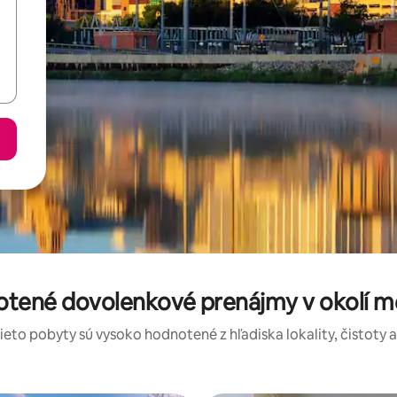
otené dovolenkové prenájmy v okolí me
tieto pobyty sú vysoko hodnotené z hľadiska lokality, čistoty 