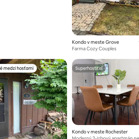
Kondo v meste Grove
Farma Cozy Couples
é medzi hosťami
Superhostiteľ
é medzi hosťami
Superhostiteľ
Kondo v meste Rochester
Moderný 2-izbový apartmán n