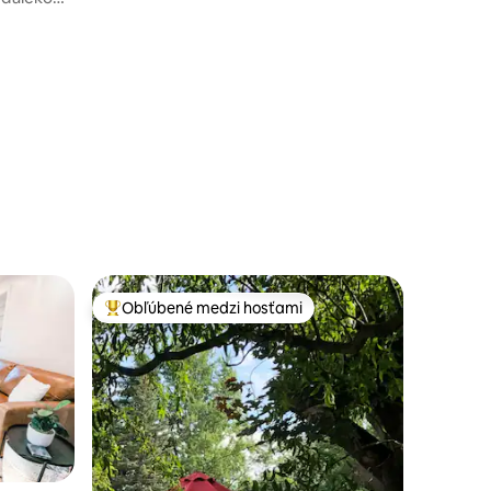
otení: 26
Obľúbené medzi hosťami
Najobľúbenejšie medzi hosťami