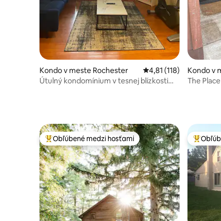
Kondo v meste Rochester
Priemerné ohodnotenie 
4,81 (118)
Kondo v 
Útulný kondomínium v tesnej blízkosti
The Place
UR, Strong, RIT.
Obľúbené medzi hosťami
Obľúb
Najobľúbenejšie medzi hosťami
Najobľúb