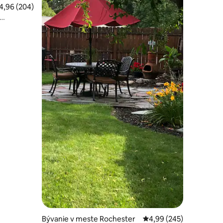
riemerné ohodnotenie 4,96 z 5, počet hodnotení: 204
4,96 (204)
otení: 217
Bývanie v meste Rochester
Priemerné ohodnotenie 
4,99 (245)