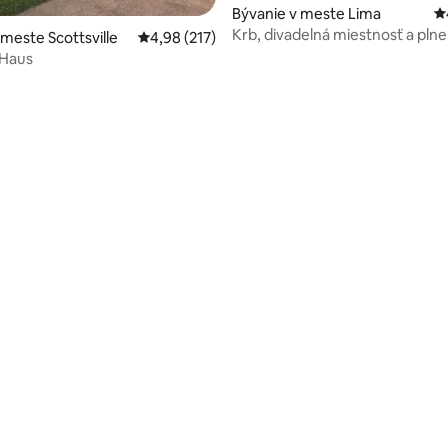
Bývanie v meste Lima
P
Krb, divadelná miestnosť a plne
 meste Scottsville
Priemerné ohodnotenie 4,98 z 5, počet hodn
4,98 (217)
vybavená kuchyňa
 Haus
4,91 z 5, počet hodnotení: 145