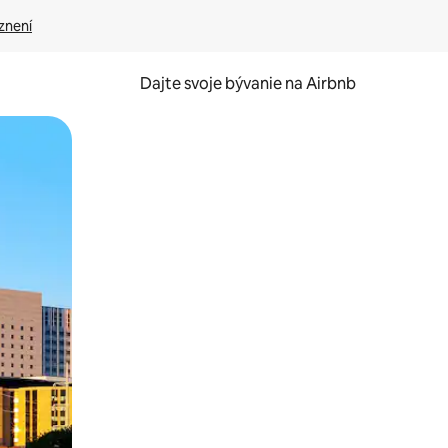
znení
Dajte svoje bývanie na Airbnb
kúmať pomocou dotykových gest či potiahnutia prstom.