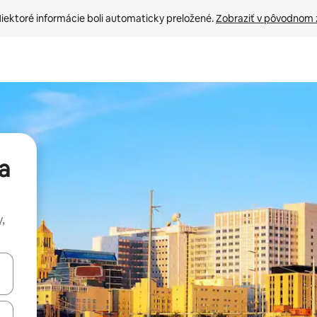
iektoré informácie boli automaticky preložené. 
Zobraziť v pôvodnom 
a
,
rechádzať pomocou klávesov so šípkami nahor a nadol alebo ich pres