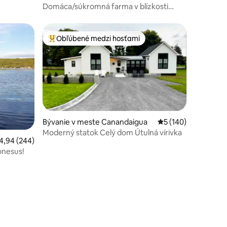
Domáca/súkromná farma v blízkosti
obchodnej oblasti Henrietta.
Obľúbené medzi hosťami
Najobľúbenejšie medzi hosťami
Bývanie v meste Canandaigua
Priemerné ohodnote
5 (140)
Moderný statok Celý dom Útulná vírivka
riemerné ohodnotenie 4,94 z 5, počet hodnotení: 244
4,94 (244)
onesus!
tení: 146