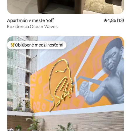
Apartmán v meste Yoff
Priemerné oh
4,85 (13)
Rezidencia Ocean Waves
Obľúbené medzi hosťami
Najobľúbenejšie medzi hosťami