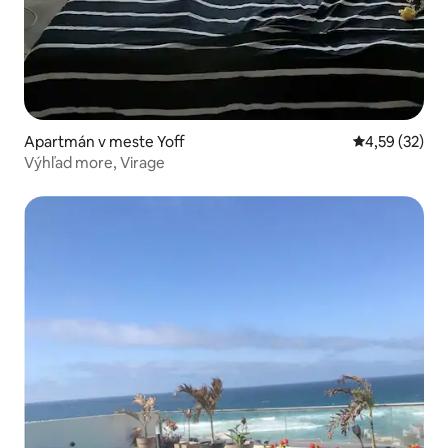
Apartmán v meste Yoff
Priemerné oho
4,59 (32)
Výhľad more, Virage