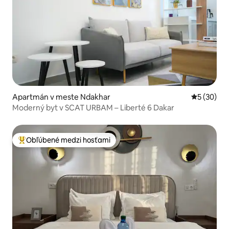
Apartmán v meste Ndakhar
Priemerné 
5 (30)
Moderný byt v SCAT URBAM – Liberté 6 Dakar
Obľúbené medzi hosťami
Najobľúbenejšie medzi hosťami