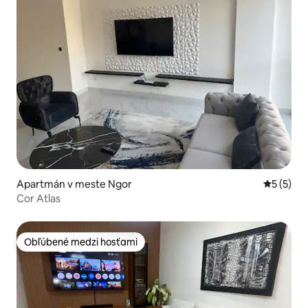
Apartmán v meste Ngor
Priemerné
5 (5)
Cor Atlas
Obľúbené medzi hosťami
Obľúbené medzi hosťami