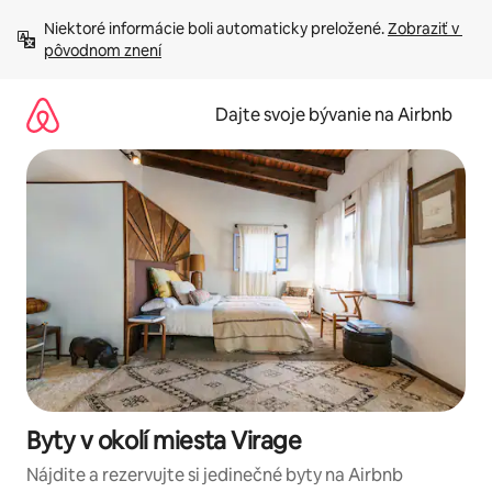
Preskočiť
Niektoré informácie boli automaticky preložené. 
Zobraziť v 
na
pôvodnom znení
obsah.
Dajte svoje bývanie na Airbnb
Byty v okolí miesta Virage
Nájdite a rezervujte si jedinečné byty na Airbnb