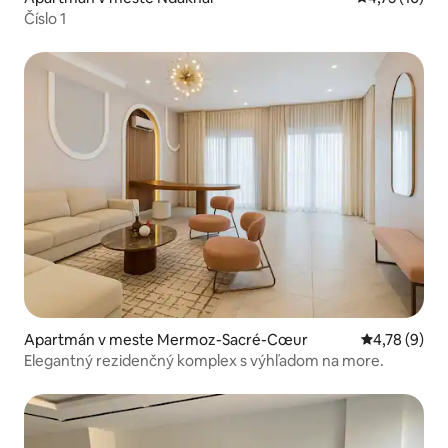
Číslo 1
Apartmán v meste Mermoz-Sacré-Cœur
Priemerné oh
4,78 (9)
Elegantný rezidenčný komplex s výhľadom na more.