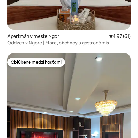
Apartmán v meste Ngor
Priemerné oho
4,97 (61)
Oddych v Ngore | More, obchody a gastronómia
Obľúbené medzi hosťami
Obľúbené medzi hosťami