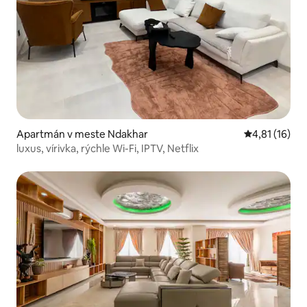
Apartmán v meste Ndakhar
Priemerné oh
4,81 (16)
luxus, vírivka, rýchle Wi-Fi, IPTV, Netflix