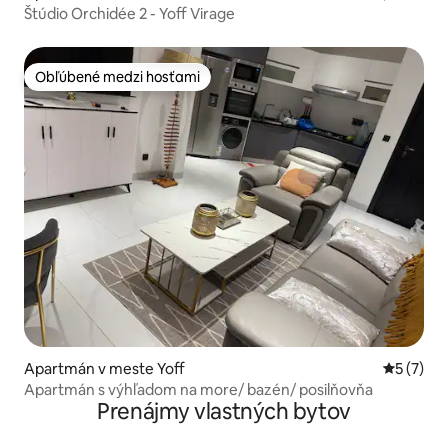
Štúdio Orchidée 2 - Yoff Virage
Obľúbené medzi hosťami
Obľúbené medzi hosťami
Apartmán v meste Yoff
Priemerné
5 (7)
Apartmán s výhľadom na more/ bazén/ posilňovňa
Prenájmy vlastných bytov