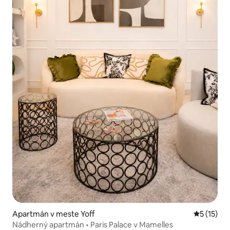
Apartmán v meste Yoff
Priemerné
5 (15)
Nádherný apartmán • Paris Palace v Mamelles