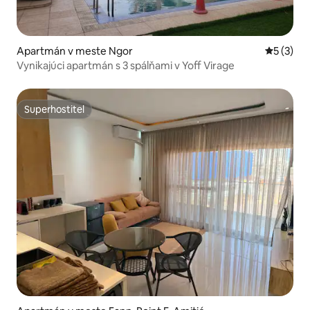
Apartmán v meste Ngor
Priemerné
5 (3)
Vynikajúci apartmán s 3 spálňami v Yoff Virage
Superhostiteľ
Superhostiteľ