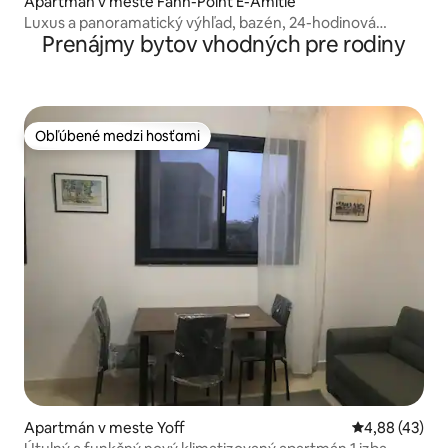
Apartmán v meste Fann-Point E-Amitié
Luxus a panoramatický výhľad, bazén, 24-hodinová
Prenájmy bytov vhodných pre rodiny
bezpečnosť
Obľúbené medzi hosťami
Obľúbené medzi hosťami
Apartmán v meste Yoff
Priemerné oho
4,88 (43)