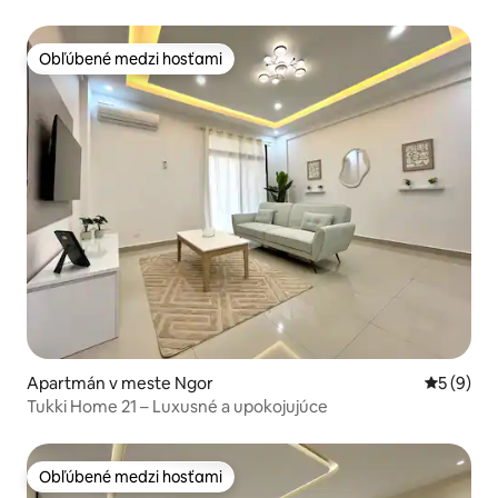
Obľúbené medzi hosťami
Obľúbené medzi hosťami
Apartmán v meste Ngor
Priemerné
5 (9)
Tukki Home 21 – Luxusné a upokojujúce
Obľúbené medzi hosťami
Obľúbené medzi hosťami