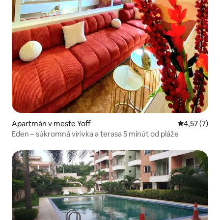
Apartmán v meste Yoff
Priemerné o
4,57 (7)
Eden – súkromná vírivka a terasa 5 minút od pláže