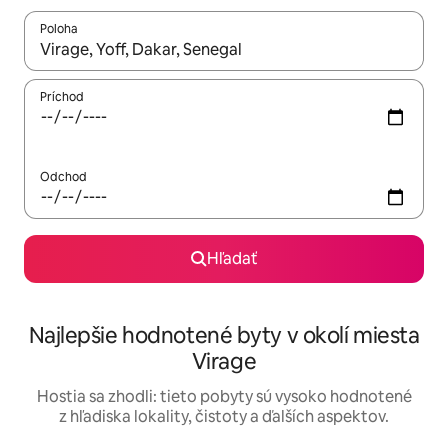
Poloha
Keď budú výsledky k dispozícii, môžete si ich prechádzať pom
Príchod
Odchod
Hľadať
Najlepšie hodnotené byty v okolí miesta
Virage
Hostia sa zhodli: tieto pobyty sú vysoko hodnotené
z hľadiska lokality, čistoty a ďalších aspektov.