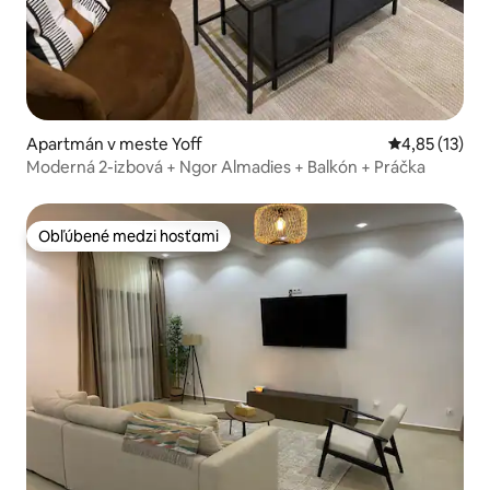
Apartmán v meste Yoff
Priemerné oh
4,85 (13)
Moderná 2-izbová + Ngor Almadies + Balkón + Práčka
Obľúbené medzi hosťami
Obľúbené medzi hosťami