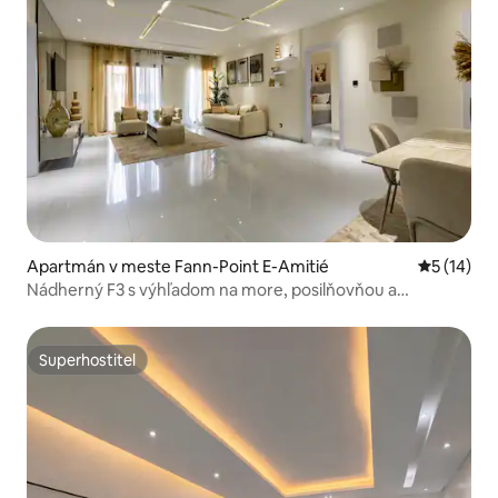
Apartmán v meste Fann-Point E-Amitié
Priemerné 
5 (14)
Nádherný F3 s výhľadom na more, posilňovňou a
bazénom
Superhostiteľ
Superhostiteľ