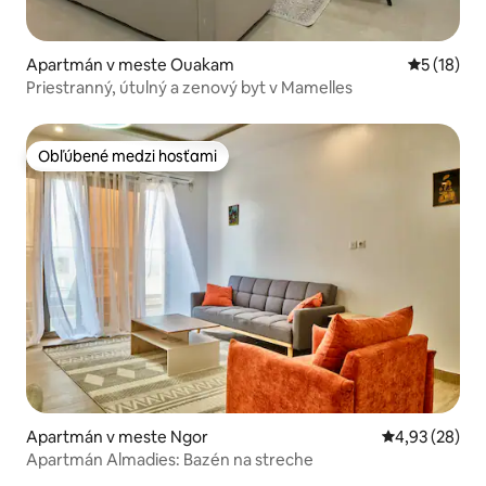
Apartmán v meste Ouakam
Priemerné 
5 (18)
Priestranný, útulný a zenový byt v Mamelles
Obľúbené medzi hosťami
Obľúbené medzi hosťami
Apartmán v meste Ngor
Priemerné oho
4,93 (28)
Apartmán Almadies: Bazén na streche