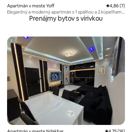
Apartmán v meste Yoff
Priemerné oh
4,86 (7)
Elegantný a moderný apartmán s 1 spálňou a 2 kúpeľňami
Prenájmy bytov s vírivkou
v Almadies• Balkón• Práčka
Apartmán v meste Ndakhar
Priemerné oh
4,75 (16)