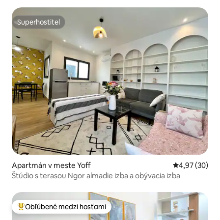
Superhostiteľ
Superhostiteľ
Apartmán v meste Yoff
Priemerné oho
4,97 (30)
Štúdio s terasou Ngor almadie izba a obývacia izba
Obľúbené medzi hosťami
Najobľúbenejšie medzi hosťami