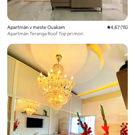
Apartmán v meste Ouakam
Priemerné oh
4,67 (15)
Apartmán Teranga Roof Top pri mori