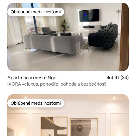
Obľúbené medzi hosťami
Obľúbené medzi hosťami
Apartmán v meste Ngor
Priemerné oho
4,97 (34)
IXORA 4: luxus, pohodlie, pohoda a bezpečnosť
Obľúbené medzi hosťami
Obľúbené medzi hosťami