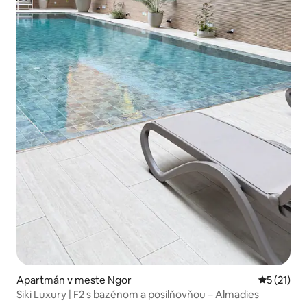
Apartmán v meste Ngor
Priemerné
5 (21)
Siki Luxury | F2 s bazénom a posilňovňou – Almadies