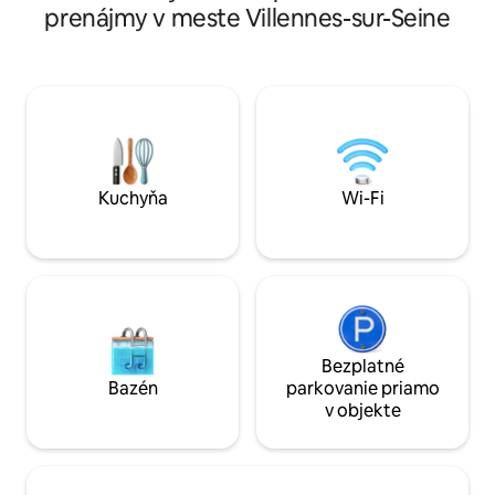
bezpečnej oblasti 
prenájmy v meste Villennes-sur-Seine
Avenue des Champ
Paríža). Ponúkam za 95 € voliteľný
„ROMANTICKÝ BAL
PREKVAPÍTE svoju 
lupene ruží, svie
posteli v tvare srd
odkaz Všetko najl
za 175 EUR je súčas
šampanského a jah
Kuchyňa
Wi-Fi
Bezplatné
Bazén
parkovanie priamo
v objekte