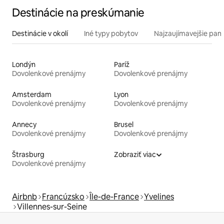
Destinácie na preskúmanie
Destinácie v okolí
Iné typy pobytov
Najzaujímavejšie pami
Londýn
Paríž
Dovolenkové prenájmy
Dovolenkové prenájmy
Amsterdam
Lyon
Dovolenkové prenájmy
Dovolenkové prenájmy
Annecy
Brusel
Dovolenkové prenájmy
Dovolenkové prenájmy
Štrasburg
Zobraziť viac
Dovolenkové prenájmy
Airbnb
Francúzsko
Île-de-France
Yvelines
Villennes-sur-Seine