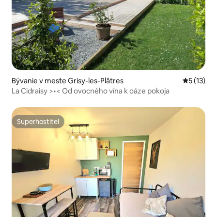
Bývanie v meste Grisy-les-Plâtres
Priemerné
5 (13)
La Cidraisy >•< Od ovocného vína k oáze pokoja
Superhostiteľ
Superhostiteľ