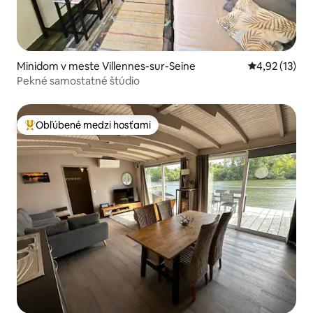
Minidom v meste Villennes-sur-Seine
Priemerné oh
4,92 (13)
Pekné samostatné štúdio
Obľúbené medzi hosťami
Najobľúbenejšie medzi hosťami