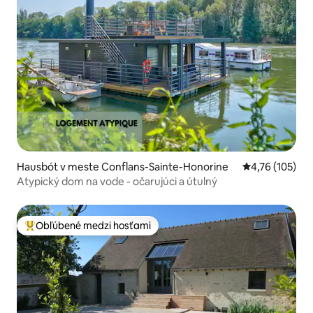
Hausbót v meste Conflans-Sainte-Honorine
Priemerné ohod
4,76 (105)
Atypický dom na vode - očarujúci a útulný
Obľúbené medzi hosťami
Najobľúbenejšie medzi hosťami