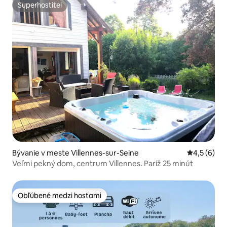
Superhostiteľ
Superhostiteľ
Bývanie v meste Villennes-sur-Seine
Priemerné 
4,5 (6)
Veľmi pekný dom, centrum Villennes. Paríž 25 minút
Obľúbené medzi hosťami
Obľúbené medzi hosťami