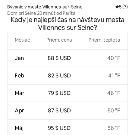
Bývanie v meste Villennes-sur-Seine
Priemerné
5 (7)
Dom pri Seine 20 minút od Paríža
Kedy je najlepší čas na návštevu mesta
Villennes-sur-Seine?
Mesiac
Priem. cena
Priem. teplota
Jan
88 $ USD
40 °F
Feb
82 $ USD
41 °F
Mar
79 $ USD
46 °F
Apr
87 $ USD
50 °F
Máj
95 $ USD
56 °F