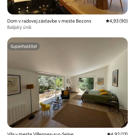
Dom v radovej zástavbe v meste Bezons
Priemerné oho
4,93 (90)
Balijský únik
Superhostiteľ
Superhostiteľ
Vila v meste Villennes-sur-Seine
Priemerné oh
4,92 (13)