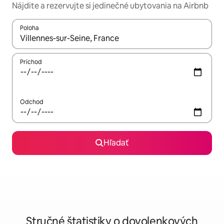
Nájdite a rezervujte si jedinečné ubytovania na Airbnb
Poloha
Keď budú výsledky k dispozícii, môžete si ich prechádzať pom
Príchod
Odchod
Hľadať
Stručné štatistiky o dovolenkových