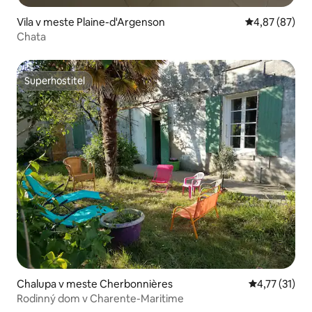
Vila v meste Plaine-d'Argenson
Priemerné oho
4,87 (87)
Chata
Superhostiteľ
Superhostiteľ
Chalupa v meste Cherbonnières
Priemerné oh
4,77 (31)
Rodinný dom v Charente-Maritime