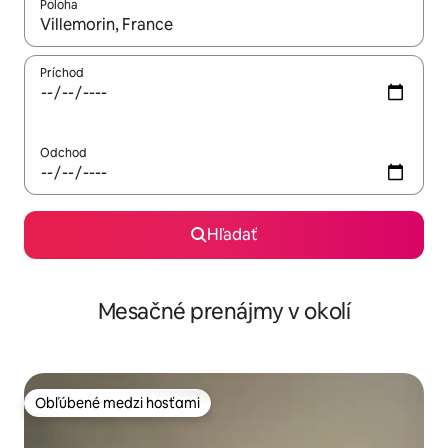
Poloha
Keď budú výsledky k dispozícii, môžete si ich prechádzať pom
Príchod
Odchod
Hľadať
Mesačné prenájmy v okolí
Obľúbené medzi hosťami
Obľúbené medzi hosťami