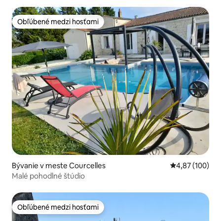
Obľúbené medzi hosťami
Obľúbené medzi hosťami
Bývanie v meste Courcelles
Priemerné ohod
4,87 (100)
Malé pohodlné štúdio
Obľúbené medzi hosťami
Obľúbené medzi hosťami