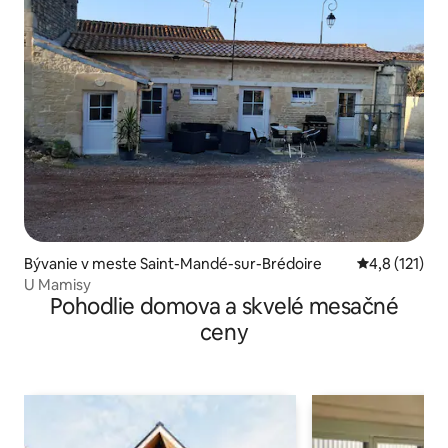
Bývanie v meste Saint-Mandé-sur-Brédoire
Priemerné oh
4,8 (121)
U Mamisy
Pohodlie domova a skvelé mesačné
ceny