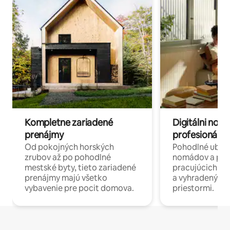
Kompletne zariadené
Digitálni nomá
prenájmy
profesionáli 
Od pokojných horských
Pohodlné ubyto
zrubov až po pohodlné
nomádov a pro
mestské byty, tieto zariadené
pracujúcich na 
prenájmy majú všetko
a vyhradenými
vybavenie pre pocit domova.
priestormi.