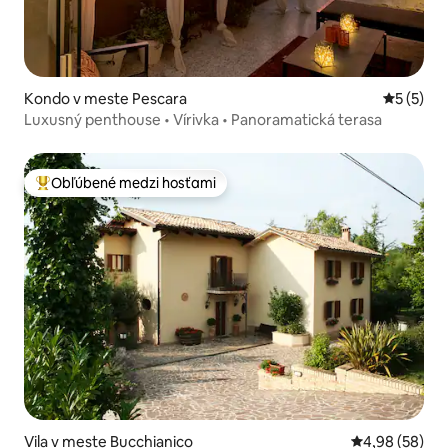
Kondo v meste Pescara
Priemerné
5 (5)
Luxusný penthouse • Vírivka • Panoramatická terasa
Obľúbené medzi hosťami
Najobľúbenejšie medzi hosťami
Vila v meste Bucchianico
Priemerné oho
4,98 (58)