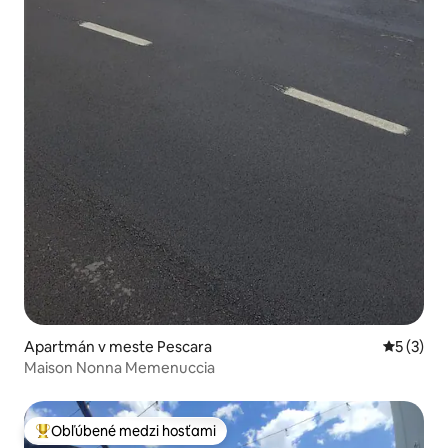
Apartmán v meste Pescara
Priemerné
5 (3)
Maison Nonna Memenuccia
Obľúbené medzi hosťami
Najobľúbenejšie medzi hosťami