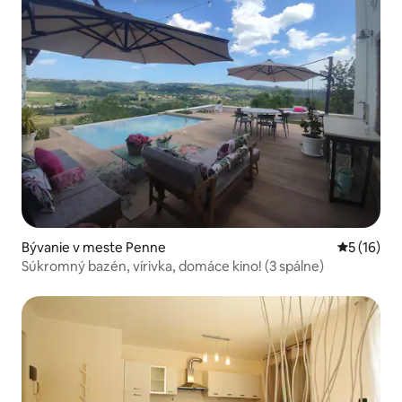
Bývanie v meste Penne
Priemerné 
5 (16)
Súkromný bazén, vírivka, domáce kino! (3 spálne)