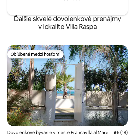
Ďalšie skvelé dovolenkové prenájmy
v lokalite Villa Raspa
Obľúbené medzi hosťami
Obľúbené medzi hosťami
Dovolenkové bývanie v meste Francavilla al Mare
Priemerné 
5 (18)