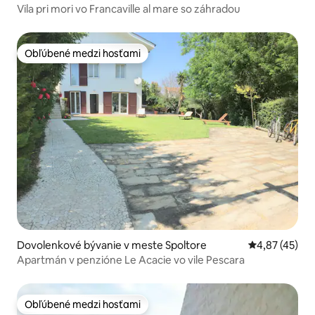
Vila pri mori vo Francaville al mare so záhradou
Obľúbené medzi hosťami
Obľúbené medzi hosťami
Dovolenkové bývanie v meste Spoltore
Priemerné oho
4,87 (45)
Apartmán v penzióne Le Acacie vo vile Pescara
Obľúbené medzi hosťami
Obľúbené medzi hosťami