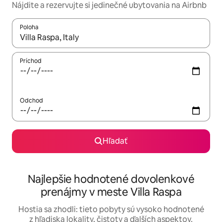
Nájdite a rezervujte si jedinečné ubytovania na Airbnb
Poloha
Keď budú výsledky k dispozícii, môžete si ich prechádzať pom
Príchod
Odchod
Hľadať
Najlepšie hodnotené dovolenkové
prenájmy v meste Villa Raspa
Hostia sa zhodli: tieto pobyty sú vysoko hodnotené
z hľadiska lokality, čistoty a ďalších aspektov.