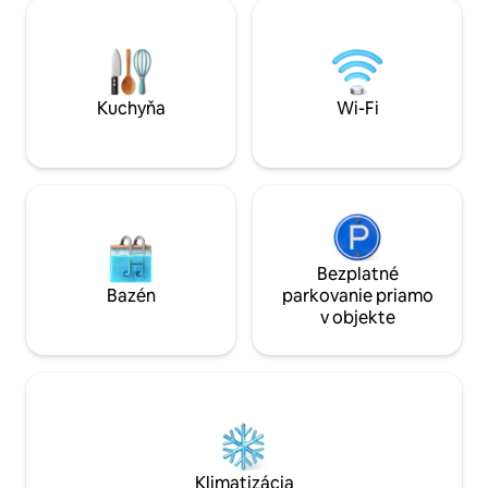
blízkosti je k disp
požičovňa bicyklov, trhy, obchody,
(nie je v našom vla
reštaurácie a kluby všetkého druhu.
od dostupnosti. O
Poznámka: Plážový klub má tiež bazén s
more a každý zápa
denným/používateľským poplatkom.
intenzívne a nez
Kuchyňa
Wi-Fi
Bezplatné
Bazén
parkovanie priamo
v objekte
Klimatizácia