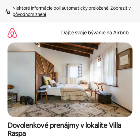
Preskočiť
Niektoré informácie boli automaticky preložené. 
Zobraziť v 
na
pôvodnom znení
obsah.
Dajte svoje bývanie na Airbnb
Dovolenkové prenájmy v lokalite Villa
Raspa