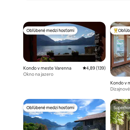
Obľúbené medzi hosťami
Obľúb
Obľúbené medzi hosťami
Najobľúb
Kondo v meste Varenna
Priemerné ohodnotenie 
4,89 (139)
Okno na jazero
Kondo v m
Dizajnové
Komské j
Obľúbené medzi hosťami
Superhos
Obľúbené medzi hosťami
Superhos