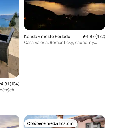
otení: 214
Kondo v meste Perledo
Priemerné ohodnotenie
4,97 (472)
Casa Valeria: Romantický, nádherný
výhľad na Comské jazero
riemerné ohodnotenie 4,91 z 5, počet hodnotení: 104
4,91 (104)
ročných
Obľúbené medzi hosťami
Obľúbené medzi hosťami