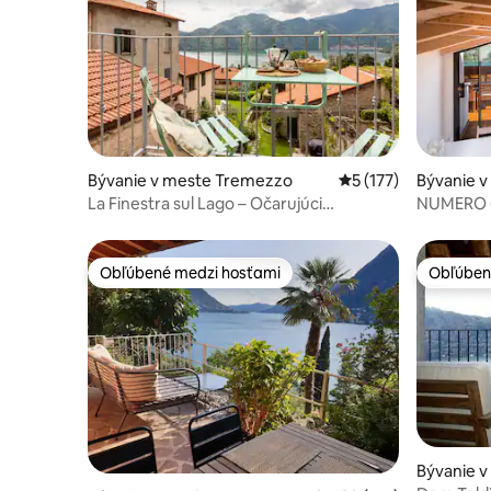
Bývanie v meste Tremezzo
Priemerné ohodnoten
5 (177)
Bývanie v
La Finestra sul Lago – Očarujúci
NUMERO 6
apartmán s výhľadom na jazero
jazero, Ta
Obľúbené medzi hosťami
Obľúben
Obľúbené medzi hosťami
Obľúben
Bývanie 