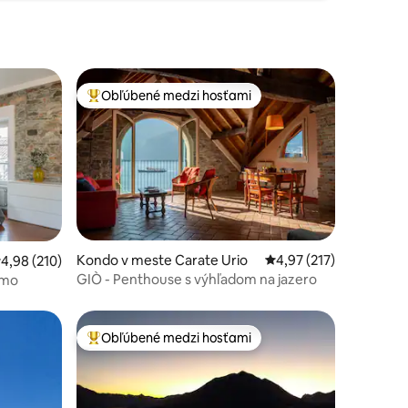
Obľúbené medzi hosťami
Najobľúbenejšie medzi hosťami
tení: 105
Kondo v meste Carate Urio
Priemerné ohodnotenie
4,97 (217)
riemerné ohodnotenie 4,98 z 5, počet hodnotení: 210
4,98 (210)
GIÒ - Penthouse s výhľadom na jazero
omo
Obľúbené medzi hosťami
Najobľúbenejšie medzi hosťami