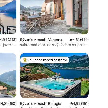
tení: 363
riemerné ohodnotenie 4,94 z 5, počet hodnotení: 243
4,94 (243)
Bývanie v meste Varenna
Priemerné ohodnotenie
4,81 (444)
na jazero
súkromná záhrada s výhľadom na jazero
3 dvojlôžkové spálne
Obľúbené medzi hosťami
Najobľúbenejšie medzi hosťami
tení: 232
riemerné ohodnotenie 4,81 z 5, počet hodnotení: 150
4,81 (150)
Bývanie v meste Bellagio
Priemerné ohodnotenie
4,99 (161)