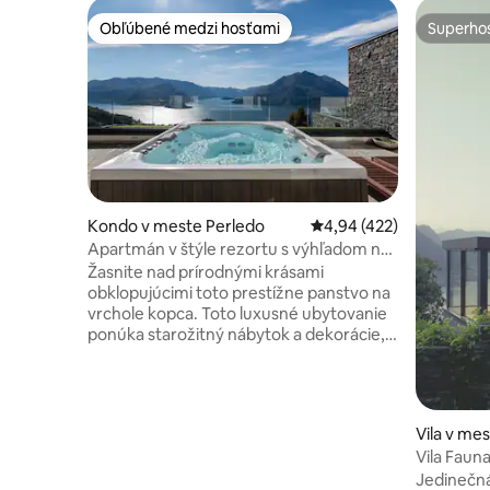
Obľúbené medzi hosťami
Superhos
Obľúbené medzi hosťami
Superhos
Kondo v meste Perledo
Priemerné ohodnotenie 
4,94 (422)
Apartmán v štýle rezortu s výhľadom na
jazero
Žasnite nad prírodnými krásami
obklopujúcimi toto prestížne panstvo na
vrchole kopca. Toto luxusné ubytovanie
ponúka starožitný nábytok a dekorácie,
vlastnú terasu, priestor na grilovanie a
vlastné kúpele vrátane vírivky a sauny,
ktoré majú k dispozícii výhradne hostia.
Záhrada s palmami a zeleninovým
Vila v me
záhončekom Exkluzívne miesto sa môže
Vila Fauna
pochváliť očarujúcim výhľadom na jazero
jazero -
Jedinečn
Como Objekt sa nachádza neďaleko