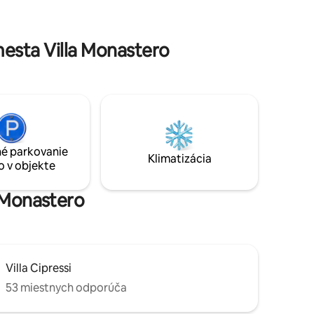
 rybárskej
500 metrov,nie je potrebné auto v pešej
nachádza
vzdialenosti
 z
lskou
esta Villa Monastero
kou pre
ulnej
oha na
ho
é parkovanie
Klimatizácia
o v objekte
a Monastero
Villa Cipressi
53 miestnych odporúča