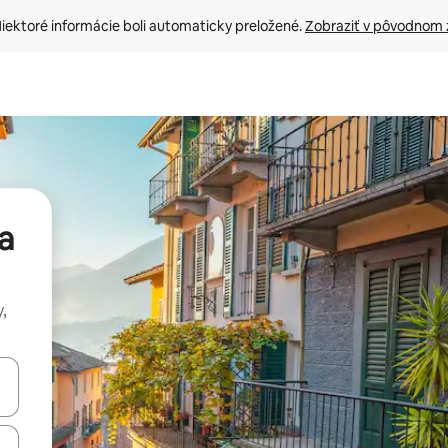
iektoré informácie boli automaticky preložené. 
Zobraziť v pôvodnom 
a
,
rechádzať pomocou klávesov so šípkami nahor a nadol alebo ich pres