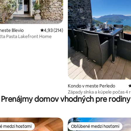
este Blevio
Priemerné ohodnotenie 4,93 z 5, počet hodn
4,93 (214)
ditta Pasta Lakefront Home
4,94 z 5, počet hodnotení: 108
Kondo v meste Perledo
P
Západy slnka a kúpele počas 4 
Prenájmy domov vhodných pre rodiny
období
é medzi hosťami
Obľúbené medzi hosťami
é medzi hosťami
Obľúbené medzi hosťami