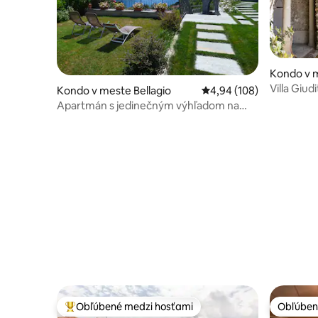
Kondo v m
Villa Giu
Kondo v meste Bellagio
Priemerné ohodnotenie 
4,94 (108)
Apartmán s jedinečným výhľadom na
jazero, záhradou a parkoviskom
Obľúbené medzi hosťami
Obľúben
Najobľúbenejšie medzi hosťami
Obľúben