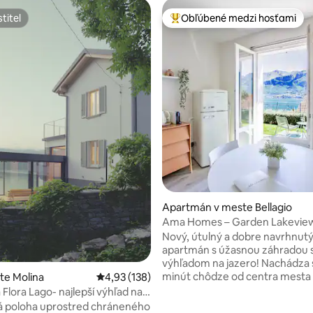
titeľ
Obľúbené medzi hosťami
titeľ
Najobľúbenejšie medzi hosťami
4,94 z 5, počet hodnotení: 422
Apartmán v meste Bellagio
Ama Homes – Garden Lakevie
Nový, útulný a dobre navrhnut
apartmán s úžasnou záhradou 
výhľadom na jazero! Nachádza 
minút chôdze od centra mesta B
ste Molina
Priemerné ohodnotenie 4,93 z 5, počet hodn
4,93 (138)
perly jazera Como. Relaxujte a popíjajte
 Flora Lago- najlepší výhľad na
pohár vína na ležadlách, zatiaľ 
 ÚPLNE NOVÉ
á poloha uprostred chráneného