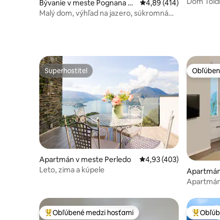
Dom Toldi
Bývanie v meste Pognana La
Priemerné ohodnotenie 
4,89 (414)
jazero, e
rio
Malý dom, výhľad na jazero, súkromná
záhrada a parkovanie
Superhostiteľ
Obľúben
Superhostiteľ
Obľúben
Apartmán v meste Perledo
Priemerné ohodnotenie 
4,93 (403)
Leto, zima a kúpele
Apartmán
Apartmán 
2 minúty
Obľúbené medzi hosťami
Obľúb
Najobľúbenejšie medzi hosťami
Najobľúb