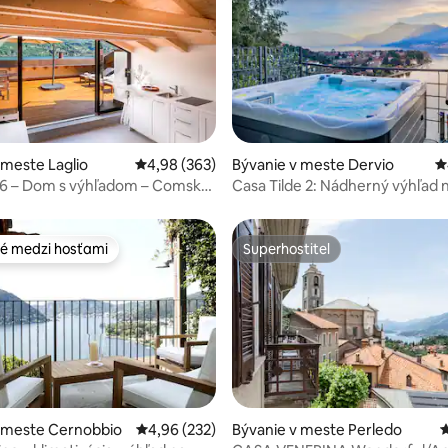
ie 5 z 5, počet hodnotení: 177
 meste Laglio
Priemerné ohodnotenie 4,98 z 5, počet hodno
4,98 (363)
Bývanie v meste Dervio
P
 – Dom s výhľadom – Comské
Casa Tilde 2: Nádherný výhľad 
liansko
Como – Vírivka
é medzi hosťami
Superhostiteľ
é medzi hosťami
Superhostiteľ
v meste Cernobbio
Priemerné ohodnotenie 4,96 z 5, počet hodno
4,96 (232)
Bývanie v meste Perledo
P