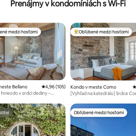
Prenájmy v kondomíniách s Wi-Fi
ené medzi hosťami
Obľúbené medzi hosťami
enejšie medzi hosťami
Najobľúbenejšie medzi hosťami
4,89 z 5, počet hodnotení: 139
este Bellano
Priemerné ohodnotenie 4,96 z 5, počet hodno
4,96 (105)
Kondo v meste Como
P
 hniezdo v srdci dediny –
[Výhľad na katedrálu] Srdce C
azero
titeľ
Obľúbené medzi hosťami
titeľ
Obľúbené medzi hosťami