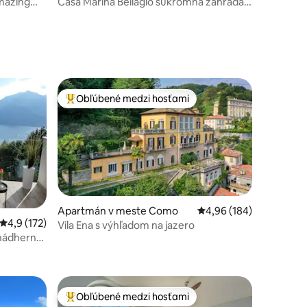
mazing
Casa Marina Bellagio súkromná záhrada
[klimatizácia/vírivka]
Obľúbené medzi hosťami
Najobľúbenejšie medzi hosťami
Apartmán v meste Como
Priemerné ohodnotenie 
4,96 (184)
Priemerné ohodnotenie 4,9 z 5, počet hodnotení: 172
4,9 (172)
Vila Ena s výhľadom na jazero
nádherný
otení: 113
Obľúbené medzi hosťami
Najobľúbenejšie medzi hosťami