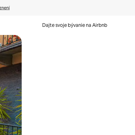
znení
Dajte svoje bývanie na Airbnb
kúmať pomocou dotykových gest či potiahnutia prstom.