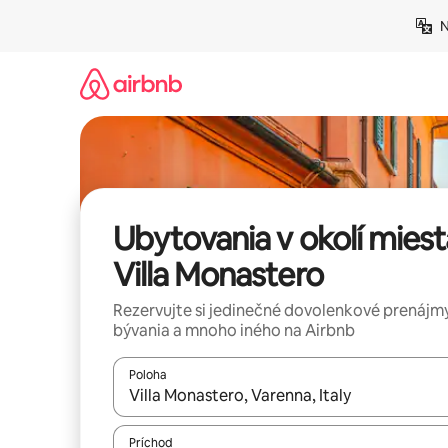
Preskočiť
N
na
obsah.
Ubytovania v okolí miest
Villa Monastero
Rezervujte si jedinečné dovolenkové prenájmy
bývania a mnoho iného na Airbnb
Poloha
Keď budú výsledky k dispozícii, môžete si ich p
Príchod