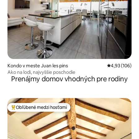
Kondo v meste Juan les pins
Priemerné ohod
4,93 (106)
Ako na lodi, najvyššie poschodie
Prenájmy domov vhodných pre rodiny
Obľúbené medzi hosťami
Najobľúbenejšie medzi hosťami