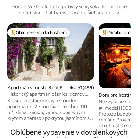
Hostia sa zhodli: tieto pobyty sú vysoko hodnotené
z hľadiska lokality, čistoty a ďalších aspektov.
Obľúbené medzi hosťami
Obľúbené medz
Najobľúbenejšie medzi hosťami
Najobľúbenejšie 
Apartmán v meste Saint Pa
Priemerné ohodnotenie 4,91 z 5
4,91 (499)
ul de Vence
Historický apartmán básnika; domov
Dom pre hostí v m
Jacquesa Preverta
Krásne zreštaurovaný historický
t-Martin-du-Var
Nezvyčajné noci v 
apartmán z 12. storočia s rozlohou 110
#1 medzi NEOBVY
m², klimatizáciou, vanou s posuvným
Pretože budete na
krytom a terasou pokrytou jazmínom s
regióne Provence-
výhľadom na more a hory v srdci
okruhu 500 metrov
stredovekej dediny. V 40. rokoch 20.
Obľúbené vybavenie v dovolenkových
Nechajte sa ohrom
storočia bol vo vlastníctve legendárneho
neuveriteľnou cha