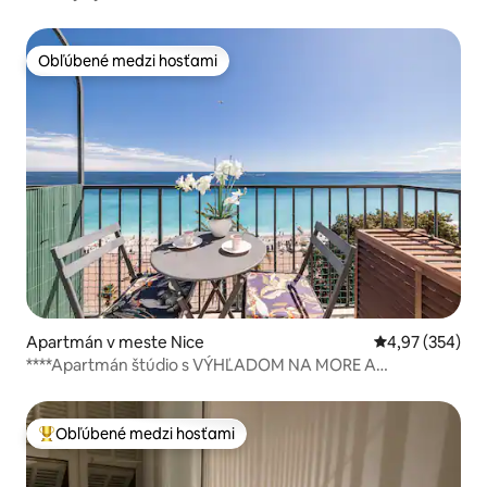
Obľúbené medzi hosťami
Obľúbené medzi hosťami
Apartmán v meste Nice
Priemerné ohod
4,97 (354)
****Apartmán štúdio s VÝHĽADOM NA MORE A
BALKÓNOM****
Obľúbené medzi hosťami
Najobľúbenejšie medzi hosťami