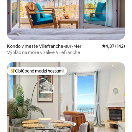
Kondo v meste Villefranche-sur-Mer
Priemerné ohod
4,87 (142)
Výhľad na more v zálive Villefranche
Obľúbené medzi hosťami
Najobľúbenejšie medzi hosťami