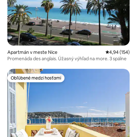
Apartmán v meste Nice
Priemerné ohod
4,94 (154)
Promenáda des anglais. Úžasný výhľad na more. 3 spálne
Obľúbené medzi hosťami
Obľúbené medzi hosťami