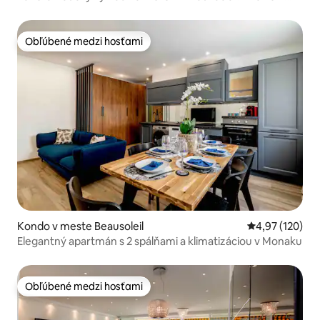
Pláže
Obľúbené medzi hosťami
Obľúbené medzi hosťami
Kondo v meste Beausoleil
Priemerné ohod
4,97 (120)
Elegantný apartmán s 2 spálňami a klimatizáciou v Monaku
Obľúbené medzi hosťami
Obľúbené medzi hosťami