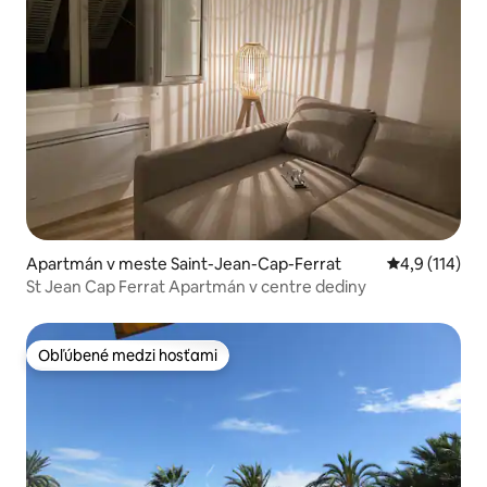
Apartmán v meste Saint-Jean-Cap-Ferrat
Priemerné oh
4,9 (114)
St Jean Cap Ferrat Apartmán v centre dediny
Obľúbené medzi hosťami
Obľúbené medzi hosťami