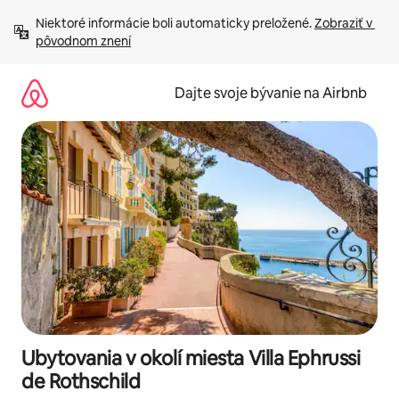
Preskočiť
Niektoré informácie boli automaticky preložené. 
Zobraziť v 
na
pôvodnom znení
obsah.
Dajte svoje bývanie na Airbnb
Ubytovania v okolí miesta Villa Ephrussi
de Rothschild