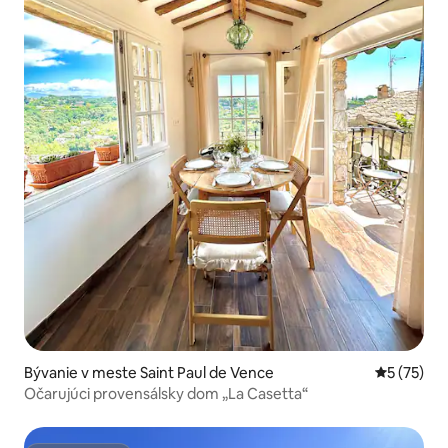
Bývanie v meste Saint Paul de Vence
Priemerné 
5 (75)
Očarujúci provensálsky dom „La Casetta“