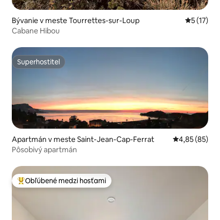
Bývanie v meste Tourrettes-sur-Loup
Priemerné
5 (17)
Cabane Hibou
Superhostiteľ
Superhostiteľ
Apartmán v meste Saint-Jean-Cap-Ferrat
Priemerné oho
4,85 (85)
Pôsobivý apartmán
Obľúbené medzi hosťami
Najobľúbenejšie medzi hosťami