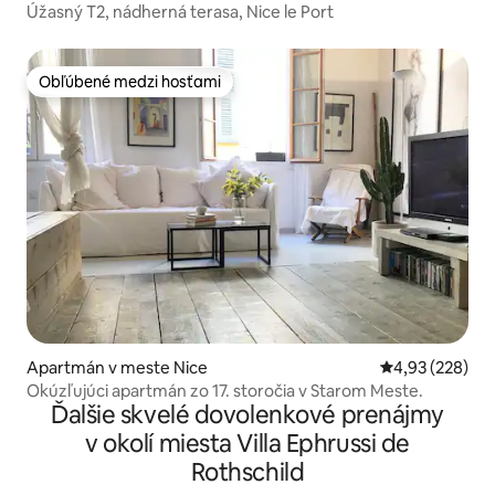
Úžasný T2, nádherná terasa, Nice le Port
Obľúbené medzi hosťami
Obľúbené medzi hosťami
Apartmán v meste Nice
Priemerné ohod
4,93 (228)
Okúzľujúci apartmán zo 17. storočia v Starom Meste.
Ďalšie skvelé dovolenkové prenájmy
v okolí miesta Villa Ephrussi de
Rothschild