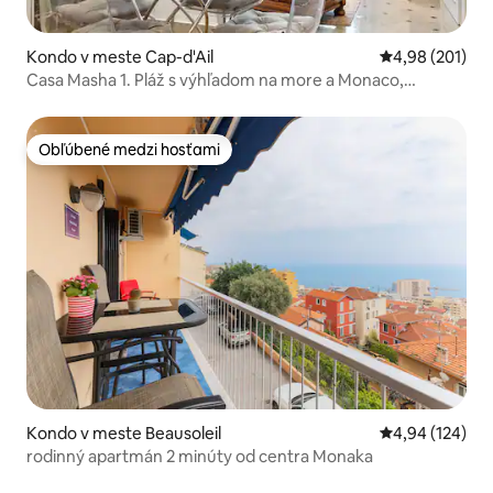
Kondo v meste Cap-d'Ail
Priemerné ohod
4,98 (201)
Casa Masha 1. Pláž s výhľadom na more a Monaco,
bezplatné parkovanie
Obľúbené medzi hosťami
Obľúbené medzi hosťami
Kondo v meste Beausoleil
Priemerné ohod
4,94 (124)
rodinný apartmán 2 minúty od centra Monaka