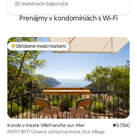
20 miestnych odporúča
Prenájmy v kondomíniách s Wi-Fi
Obľúbené medzi hosťami
Najobľúbenejšie medzi hosťami
Kondo v meste Villefranche-sur-Mer
Priemerné o
5 (154)
NOVÝ BYT! Úžasný výhľad na more, Eze Village