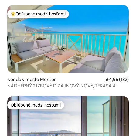
Obľúbené medzi hosťami
Najobľúbenejšie medzi hosťami
Kondo v meste Menton
Priemerné ohod
4,95 (132)
NÁDHERNÝ 2 IZBOVÝ DIZAJNOVÝ, NOVÝ, TERASA A
GARÁŽ
Obľúbené medzi hosťami
Obľúbené medzi hosťami