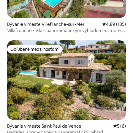
Bývanie v meste Villefranche-sur-Mer
Priemerné ohod
4,89 (185)
Villefranche • Vila s panoramatickým výhľadom na more •
Bazén a klimatizácia
Obľúbené medzi hosťami
Obľúbené medzi hosťami
Bývanie v meste Saint Paul de Vence
Priemerné
5 (6)
Bastide Lisbon – bazén a panoramatický výhľad