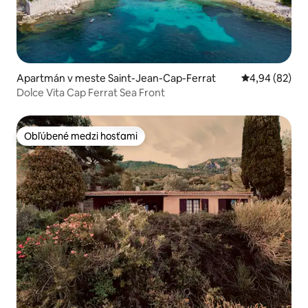
Apartmán v meste Saint-Jean-Cap-Ferrat
Priemerné oho
4,94 (82)
Dolce Vita Cap Ferrat Sea Front
Obľúbené medzi hosťami
Obľúbené medzi hosťami