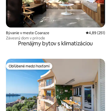
Bývanie v meste Coaraze
Priemerné ohod
4,89 (251)
Závesný dom v prírode
Prenájmy bytov s klimatizáciou
Obľúbené medzi hosťami
Obľúbené medzi hosťami