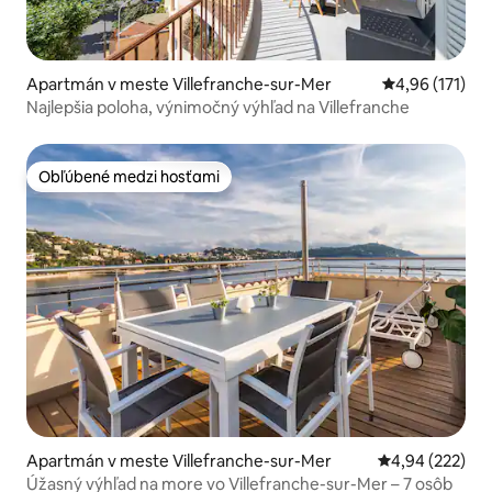
Apartmán v meste Villefranche-sur-Mer
Priemerné oho
4,96 (171)
Najlepšia poloha, výnimočný výhľad na Villefranche
Obľúbené medzi hosťami
Obľúbené medzi hosťami
Apartmán v meste Villefranche-sur-Mer
Priemerné ohod
4,94 (222)
Úžasný výhľad na more vo Villefranche-sur-Mer – 7 osôb