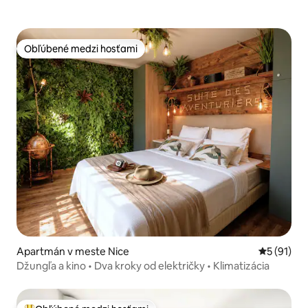
Obľúbené medzi hosťami
Obľúbené medzi hosťami
Apartmán v meste Nice
Priemerné 
5 (91)
Džungľa a kino • Dva kroky od električky • Klimatizácia