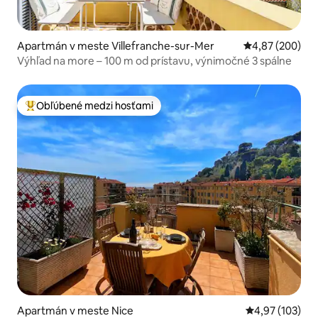
Apartmán v meste Villefranche-sur-Mer
Priemerné ohod
4,87 (200)
Výhľad na more – 100 m od prístavu, výnimočné 3 spálne
Obľúbené medzi hosťami
Najobľúbenejšie medzi hosťami
Apartmán v meste Nice
Priemerné ohod
4,97 (103)