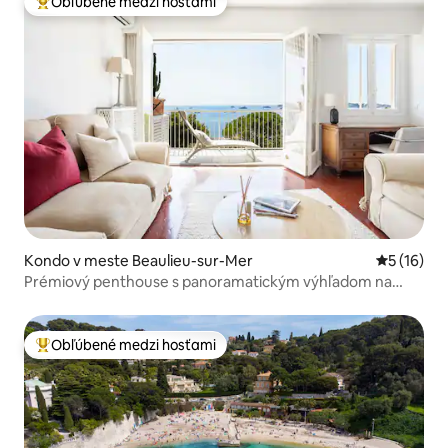
Obľúbené medzi hosťami
Najobľúbenejšie medzi hosťami
Kondo v meste Beaulieu-sur-Mer
Priemerné 
5 (16)
Prémiový penthouse s panoramatickým výhľadom na
more
Obľúbené medzi hosťami
Najobľúbenejšie medzi hosťami