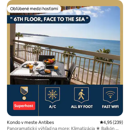
Obľúbené medzi hosťami
Obľúbené medzi hosťami
Kondo v meste Antibes
Priemerné ohod
4,95 (239)
Panoramatický výhľad na more: Klimatizácia ★ Balkón ★