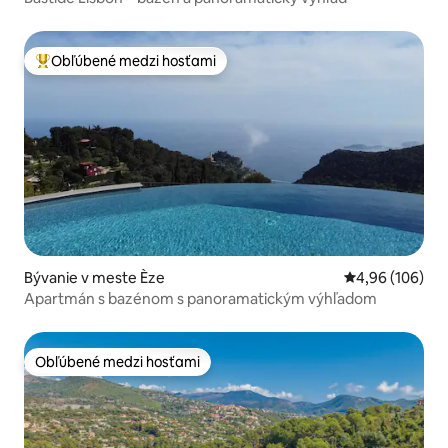
Obľúbené medzi hosťami
Najobľúbenejšie medzi hosťami
Bývanie v meste Èze
Priemerné ohod
4,96 (106)
Apartmán s bazénom s panoramatickým výhľadom
Obľúbené medzi hosťami
Obľúbené medzi hosťami