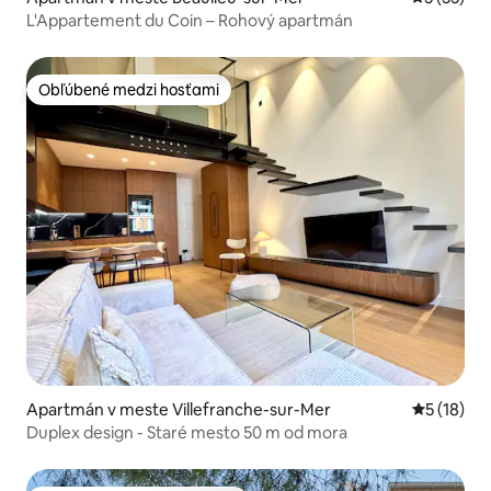
L'Appartement du Coin – Rohový apartmán
Obľúbené medzi hosťami
Obľúbené medzi hosťami
Apartmán v meste Villefranche-sur-Mer
Priemerné 
5 (18)
Duplex design - Staré mesto 50 m od mora