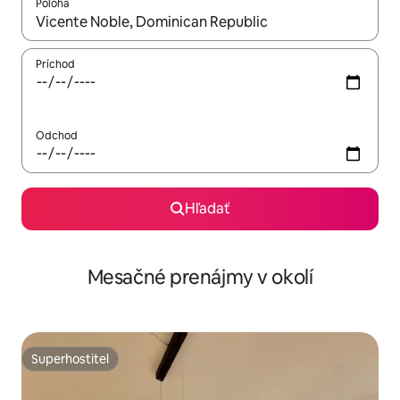
Poloha
Keď budú výsledky k dispozícii, môžete si ich prechádzať pom
Príchod
Odchod
Hľadať
Mesačné prenájmy v okolí
Superhostiteľ
Superhostiteľ