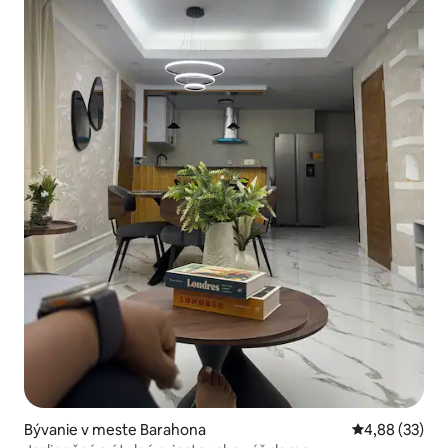
Bývanie v meste Barahona
Priemerné oho
4,88 (33)