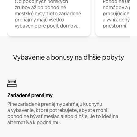
Od pokojných horských
Pohodlné ubyto
zrubov až po pohodlné
nomádov a pro
mestské byty, tieto zariadené
pracujúcich na 
prenájmy majú všetko
a vyhradenými
vybavenie pre pocit domova.
priestormi.
Vybavenie a bonusy na dlhšie pobyty
Zariadené prenájmy
Plne zariadené prenájmy zahŕňajú kuchyňu
a vybavenie, ktoré potrebujete, aby ste mohli
pohodlne bývať mesiac alebo dlhšie. Je to ideálna
alternatíva k podnájmu.