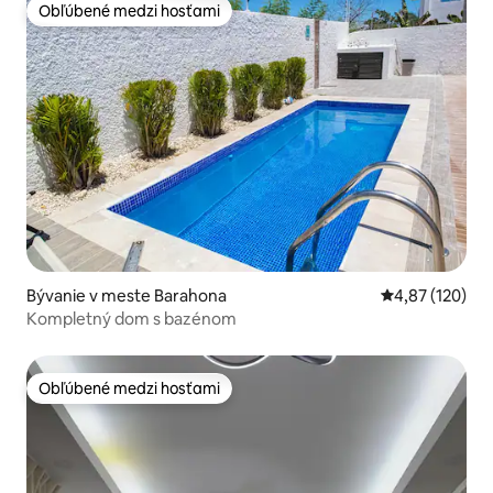
Obľúbené medzi hosťami
Obľúbené medzi hosťami
Bývanie v meste Barahona
Priemerné ohod
4,87 (120)
Kompletný dom s bazénom
Obľúbené medzi hosťami
Obľúbené medzi hosťami