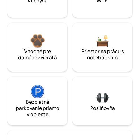
Kuchyňa
Wi-Fi
Vhodné pre
Priestor na prácu s
domáce zvieratá
notebookom
Bezplatné
parkovanie priamo
Posilňovňa
v objekte