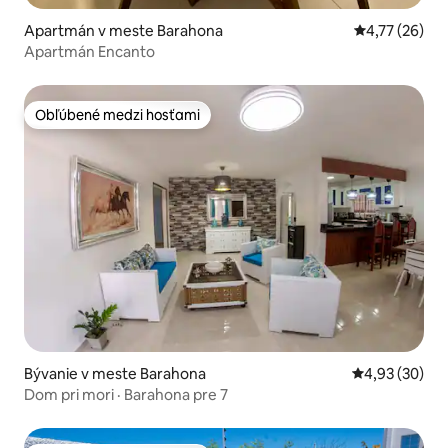
Apartmán v meste Barahona
Priemerné oho
4,77 (26)
Apartmán Encanto
Obľúbené medzi hosťami
Obľúbené medzi hosťami
Bývanie v meste Barahona
Priemerné oho
4,93 (30)
Dom pri mori · Barahona pre 7