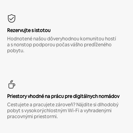
Rezervujte s istotou
Hodnotené našou dôveryhodnou komunitou hostí
a s nonstop podporou počas vášho predĺženého
pobytu.
Priestory vhodné na prácu pre digitálnych nomádov
Cestujete a pracujete zároveň? Nájdite si dlhodobý
pobyt s vysokorýchlostným Wi-Fi a vyhradenými
pracovnými priestormi.