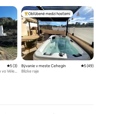
Obľúbené medzi hosťami
Najobľúbenejšie medzi hosťami
notení: 53
Priemerné ohodnotenie 5 z 5, počet hodnotení: 3
5 (3)
Bývanie v meste Cehegín
Priemerné ohodnot
5 (49)
u vo Vélez
Blízke raje