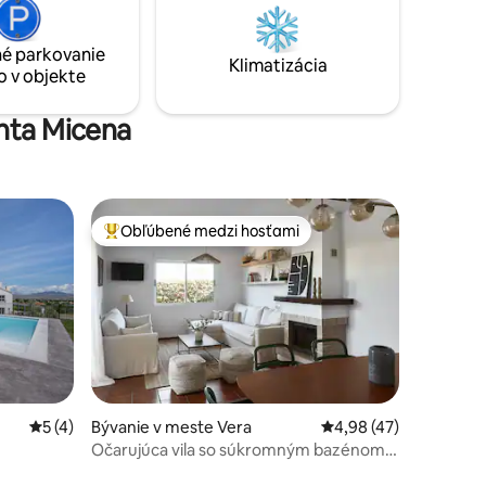
so sedadlom v prvom rade na
t môžete
pozorovanie hviezd. Len 5 minút do
urcia.
centra dediny!
é parkovanie
é hodinu
Klimatizácia
o v objekte
enta Micena
Obľúbené medzi hosťami
Najobľúbenejšie medzi hosťami
notení: 71
Priemerné ohodnotenie 5 z 5, počet hodnotení: 4
5 (4)
Bývanie v meste Vera
Priemerné ohodnoteni
4,98 (47)
Očarujúca vila so súkromným bazénom 3
minúty od pláže