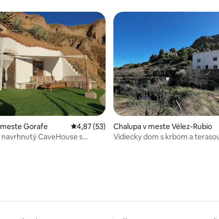
nie 5 z 5, počet hodnotení: 15
 meste Gorafe
Priemerné ohodnotenie 4,87 z 5, počet hod
4,87 (53)
Chalupa v meste Vélez-Rubio
e navrhnutý CaveHouse s
Vidiecky dom s krbom a teraso
Rubio