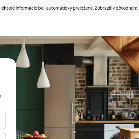
iektoré informácie boli automaticky preložené. 
Zobraziť v pôvodnom 
a
rechádzať pomocou klávesov so šípkami nahor a nadol alebo ich pres