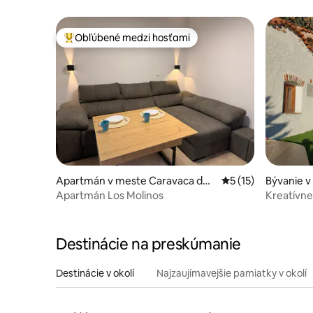
Obľúbené medzi hosťami
Najobľúbenejšie medzi hosťami
Apartmán v meste Caravaca de l
Priemerné ohodnote
5 (15)
Bývanie v
a Cruz
Apartmán Los Molinos
Kreatívn
vírivkou
Destinácie na preskúmanie
Destinácie v okolí
Najzaujímavejšie pamiatky v okolí