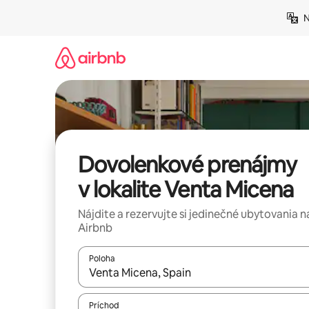
Preskočiť
N
na
obsah.
Dovolenkové prenájmy
v lokalite Venta Micena
Nájdite a rezervujte si jedinečné ubytovania n
Airbnb
Poloha
Keď budú výsledky k dispozícii, môžete si ich p
Príchod