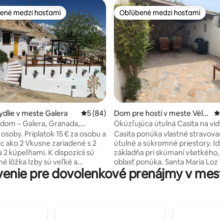
ené medzi hosťami
Obľúbené medzi hosťami
enejšie medzi hosťami
Obľúbené medzi hosťami
4,98 z 5, počet hodnotení: 177
ydlie v meste Galera
Priemerné ohodnotenie 5 z 5, počet hodn
5 (84)
Dom pre hostí v meste Véle
P
z-Blanco
dom – Galera, Granada,
Okúzľujúca útulná Casita na vid
o – Vlastné stravovanie
Španielsku
osoby. Príplatok 15 € za osobu a
Casita ponúka vlastné stravova
ac ako 2 Vkusne zariadené s 2
útulné a súkromné priestory. I
 2 kúpeľňami. K dispozícii sú
základňa pri skúmaní všetkého,
Izby sú veľké a
oblasť ponúka. Santa Maria Loz 
enie pre dovolenkové prenájmy v mes
le dom je stále útulný a
nádherný národný park pre peš
 v lete chladný Bielizeň je zo
cyklistov, ktorý sa nachádza n
 vankúše z peria Kachle na
prahu. Vélez-Blanco a Velez Ru
bývacej časti na chladnejšie
ponúkajú širokú škálu reštaurác
. (Balík dreva je k dispozícii za
spolu s fantastickou architektú
12,00 € za balík) Priestranné
miestami na prehliadku. Vďaka