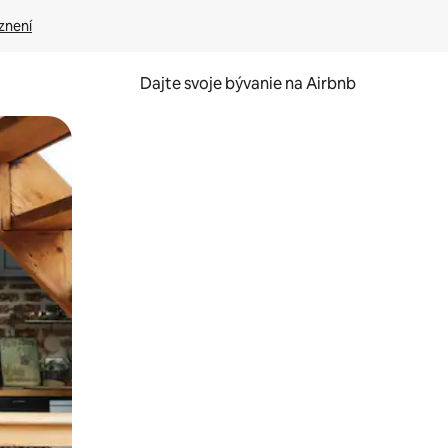
znení
Dajte svoje bývanie na Airbnb
kúmať pomocou dotykových gest či potiahnutia prstom.