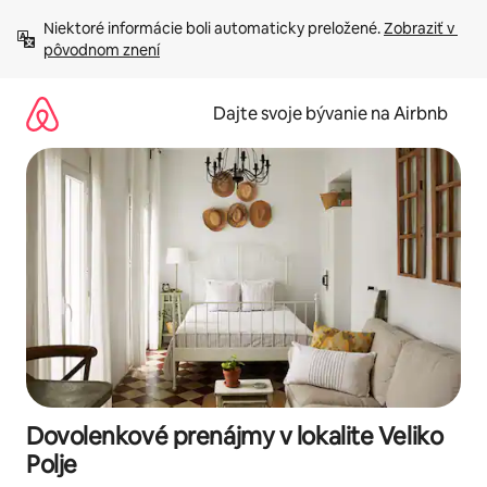
Preskočiť
Niektoré informácie boli automaticky preložené. 
Zobraziť v 
na
pôvodnom znení
obsah.
Dajte svoje bývanie na Airbnb
Dovolenkové prenájmy v lokalite Veliko
Polje