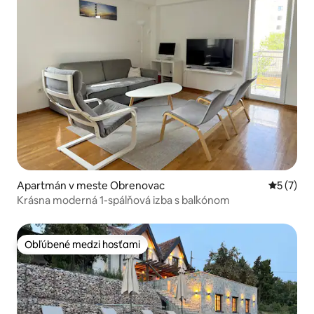
Apartmán v meste Obrenovac
Priemerné
5 (7)
Krásna moderná 1-spálňová izba s balkónom
Obľúbené medzi hosťami
Obľúbené medzi hosťami