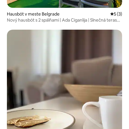
Hausbót v meste Belgrade
Priemerné
5 (3)
Nový hausbót s 2 spálňami | Ada Ciganlija | Slnečná terasa |
Wi-Fi