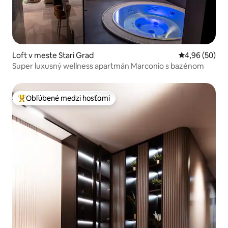
Loft v meste Stari Grad
Priemerné oho
4,96 (50)
Super luxusný wellness apartmán Marconio s bazénom
Obľúbené medzi hosťami
Najobľúbenejšie medzi hosťami