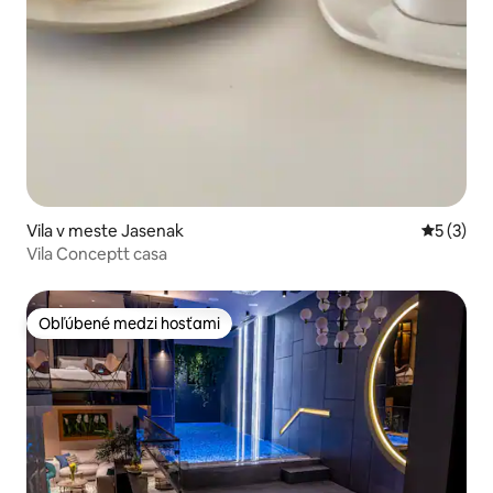
Vila v meste Jasenak
Priemerné
5 (3)
Vila Conceptt casa
Obľúbené medzi hosťami
Obľúbené medzi hosťami