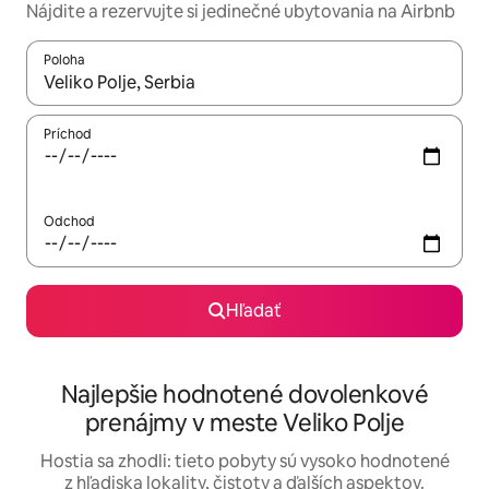
Nájdite a rezervujte si jedinečné ubytovania na Airbnb
Poloha
Keď budú výsledky k dispozícii, môžete si ich prechádzať pom
Príchod
Odchod
Hľadať
Najlepšie hodnotené dovolenkové
prenájmy v meste Veliko Polje
Hostia sa zhodli: tieto pobyty sú vysoko hodnotené
z hľadiska lokality, čistoty a ďalších aspektov.