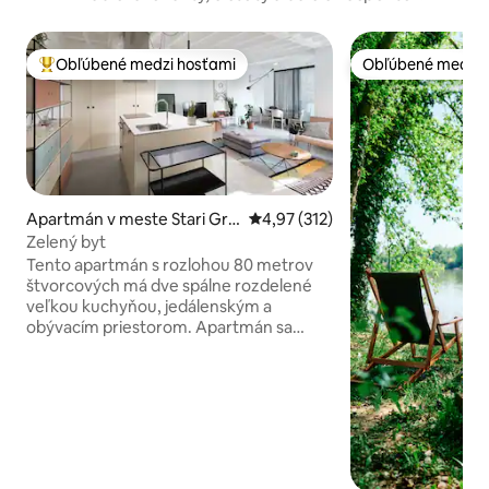
Obľúbené medzi hosťami
Obľúbené medzi 
Najobľúbenejšie medzi hosťami
Obľúbené medzi 
Apartmán v meste Stari Gra
Priemerné ohodnotenie 4,97 z 5
4,97 (312)
d
Zelený byt
Tento apartmán s rozlohou 80 metrov
štvorcových má dve spálne rozdelené
veľkou kuchyňou, jedálenským a
obývacím priestorom. Apartmán sa
nachádza v pešej vzdialenosti od
hlavných belehradských turistických
miest – Národného zhromaždenia,
múzea a divadla, ulice Knez Mihajlova,
pevnosti Kalemegdan, Skadarlije
(bohémska štvrť). Hostia nájdu rôzne
možnosti jedla a nápojov v neďalekých