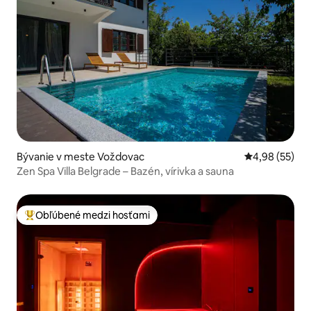
Bývanie v meste Voždovac
Priemerné oho
4,98 (55)
Zen Spa Villa Belgrade – Bazén, vírivka a sauna
Obľúbené medzi hosťami
Najobľúbenejšie medzi hosťami