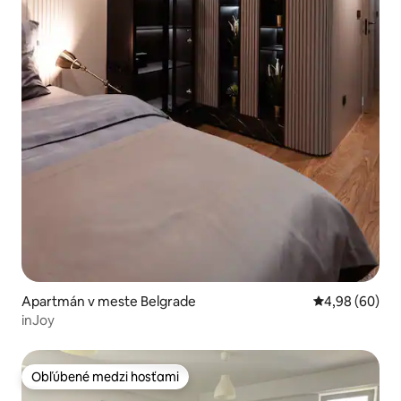
Apartmán v meste Belgrade
Priemerné oho
4,98 (60)
inJoy
Obľúbené medzi hosťami
Obľúbené medzi hosťami