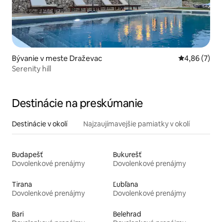
Bývanie v meste Draževac
Priemerné oh
4,86 (7)
Serenity hill
Destinácie na preskúmanie
Destinácie v okolí
Najzaujímavejšie pamiatky v okolí
Budapešť
Bukurešť
Dovolenkové prenájmy
Dovolenkové prenájmy
Tirana
Ľubľana
Dovolenkové prenájmy
Dovolenkové prenájmy
Bari
Belehrad