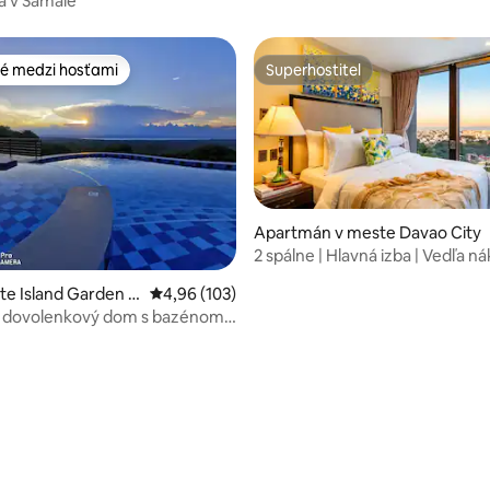
a v Samale
é medzi hosťami
Superhostiteľ
é medzi hosťami
Superhostiteľ
Apartmán v meste Davao City
2 spálne | Hlavná izba | Vedľa 
centra | Výhľad na Samal | Pre 
ste Island Garden C
Priemerné ohodnotenie 4,96 z 5, počet hodno
4,96 (103)
al
 dovolenkový dom s bazénom -
e použitie
nie 5 z 5, počet hodnotení: 11