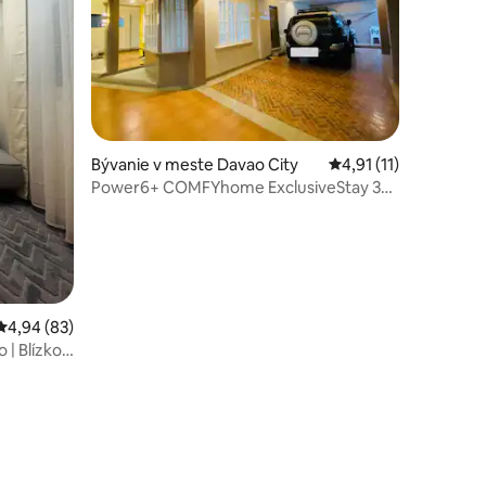
Bývanie v meste Davao City
Priemerné ohodnoteni
4,91 (11)
Power6+ COMFYhome ExclusiveStay 3
spálne 3 prístrešky pre auto
Priemerné ohodnotenie 4,94 z 5, počet hodnotení: 83
4,94 (83)
 | Blízko
otení: 36