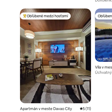
Dovolenk
Obľúbené medzi hosťami
Obľúben
Najobľúbenejšie medzi hosťami
Obľúben
Vila v me
ity of Sam
Úchvatný
exkluzívn
Apartmán v meste Davao City
Priemerné ohodnote
5 (11)