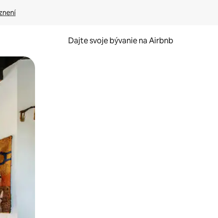
znení
Dajte svoje bývanie na Airbnb
kúmať pomocou dotykových gest či potiahnutia prstom.