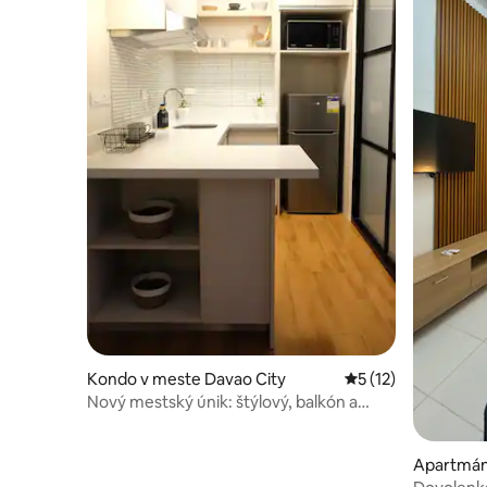
Kondo v meste Davao City
Priemerné ohodnote
5 (12)
Nový mestský únik: štýlový, balkón a
rýchle Wi-Fi
Apartmán 
den City 