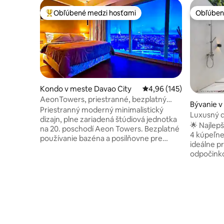
Obľúbené medzi hosťami
Obľúben
Najobľúbenejšie medzi hosťami
Obľúben
Kondo v meste Davao City
Priemerné ohodnotenie 
4,96 (145)
AeonTowers, priestranné, bezplatný
Bývanie v
bazén, posilňovňa, Wi-Fi@DavaoCity
Priestranný moderný minimalistický
Luxusný 
dizajn, plne zariadená štúdiová jednotka
na spoloč
🌟 Najlep
na 20. poschodí Aeon Towers. Bezplatné
4 kúpeľne
používanie bazéna a posilňovne pre
ideálne p
hostí. Veľmi jednoduchý prístup k
odpočink
verejnej doprave z tohto centrálne
stoličkam
umiestneného miesta, 3 minúty chôdze
s Netflix
od nákupného centra Abreeza Mall (s
mikrofónm
viac ako 300 obchodmi a ponúka
Wi-Fi + TV 
bankovníctvo, prvotriedny maloobchod,
vybavená 
stravovanie, zábavu). 18 minút jazdy na
kuchyňa 
letisko Davao City. Vybavené Wi-Fi
Klimatizo
pripojenie na internet s