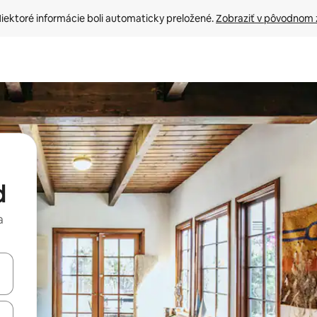
iektoré informácie boli automaticky preložené. 
Zobraziť v pôvodnom 
d
a
rechádzať pomocou klávesov so šípkami nahor a nadol alebo ich pres