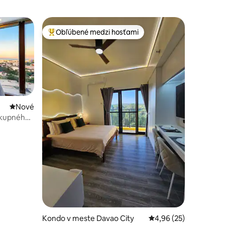
Obľúbené medzi hosťami
Najobľúbenejšie medzi hosťami
Nové ubytovanie
Nové
nákupného
5 osôb
tení: 103
Kondo v meste Davao City
Priemerné ohodnotenie
4,96 (25)