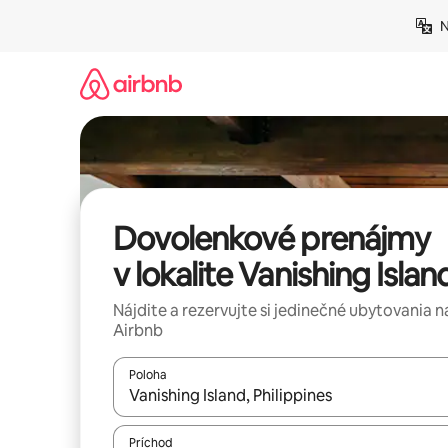
Preskočiť
N
na
obsah.
Dovolenkové prenájmy
v lokalite Vanishing Islan
Nájdite a rezervujte si jedinečné ubytovania n
Airbnb
Poloha
Keď budú výsledky k dispozícii, môžete si ich p
Príchod