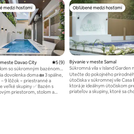
é medzi hosťami
Obľúbené medzi hosťami
é medzi hosťami
Obľúbené medzi hosťami
4,96 z 5, počet hodnotení: 145
Bývanie v meste Samal
 meste Davao City
Priemerné ohodnotenie 5 z 5, počet ho
5 (9)
Súkromná vila v Island Garden 
dom so súkromným bazénom
Samal
enské stretnutia
Utečte do pokojného prírodné
šia dovolenka doma 🏡 3 spálne,
útočiska v súkromnej vile Casa B
 – 9 lôžok ~ priestranné a
ktorá je ideálnym útočiskom pre
re veľké skupiny ✅ Bazén s
priateľov a skupiny, ktoré sa ch
ovým priestorom, stolom a
na jednom z najpokojnejších mi
i ✅ Veľký 100-palcový televízor
ostrove Samal v Davae. Táto priestranná
om a YT ✅ Karaoke s 2
vila ponúka ideálnu kombináciu
i ✅ 4-1 biliardový stôl ✅ Rýchle
súkromia a relaxácie – to všetk
s Netflixom a YouTube ✅ Plne
jednom krásnom ostrove. Čo sa vám
kuchyňa ✅ Gril a vonkajšia
bude páčiť: – Súkromná vila pre 
✅ Oplotené parkovisko ✅
hostí - Osviežujúci súkromný b
vané izby ✅ Práčka ✅ V blízkosti