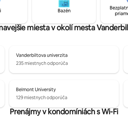
. Vysokorýchlostné Wi-Fi
✔ Plne vybavená kuchyňa ✔ Ob
Bezplatn
e na internet, manželské
izba s rozkladacou pohovkou ✔
i
Bazén
priam
ing v spálňach, káblová TV a
Vysokorýchlostné Wi-Fi ✔ Cent
vená kuchyňa. Ubytujte sa tu a
umiestnené ✔ Bezplatné parko
euveriteľný zážitok z Nashvillu!
ímavejšie miesta v okolí mesta Vanderbil
Vanderbiltova univerzita
235 miestnych odporúča
Belmont University
129 miestnych odporúča
Prenájmy v kondomíniách s Wi-Fi