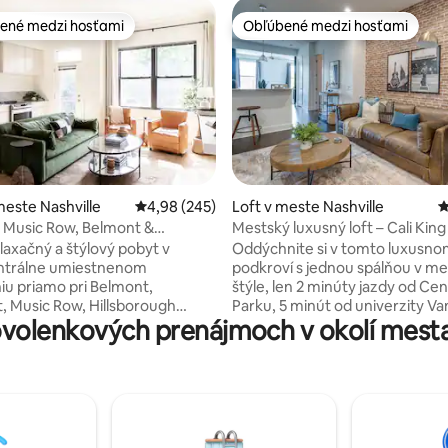
ené medzi hosťami
Obľúbené medzi hosťami
enejšie medzi hosťami
Obľúbené medzi hosťami
4,94 z 5, počet hodnotení: 806
este Nashville
Priemerné ohodnotenie 4,98 z 5, počet hodno
4,98 (245)
Loft v meste Nashville
P
 Music Row, Belmont &
Mestský luxusný loft – Cali King
t +Parking
od Broadwaya!
elaxačný a štýlový pobyt v
Oddýchnite si v tomto luxusn
ntrálne umiestnenom
podkroví s jednou spálňou v m
u priamo pri Belmont,
štýle, len 2 minúty jazdy od Cen
t, Music Row, Hillsborough
Parku, 5 minút od univerzity Van
volenkových prenájmoch v okolí mesta 
mnoho ďalšieho. 2 spálne, 3
minút od Music Row, 8 minút n
 nafukovací matrac, 2 kúpeľne,
Broadway a ďalších miest! Nashville je
É parkovanie, práčku a
plný najlepšie hodnotených rešt
rejdite sa do reštaurácií, živej
barov, podujatí so živou hudbou
ákupov. Len 2 míle do
ikonických atrakcií. Preskúmaj
ských barov! Kompletne
bez námahy z tejto vynikajúcej lo
uované a profesionálne
Plyšová manželská posteľ Calif