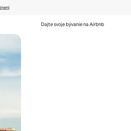
znení
Dajte svoje bývanie na Airbnb
kúmať pomocou dotykových gest či potiahnutia prstom.