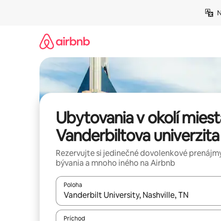
Preskočiť
N
na
obsah.
Ubytovania v okolí miest
Vanderbiltova univerzita
Rezervujte si jedinečné dovolenkové prenájmy
bývania a mnoho iného na Airbnb
Poloha
Keď budú výsledky k dispozícii, môžete si ich p
Príchod