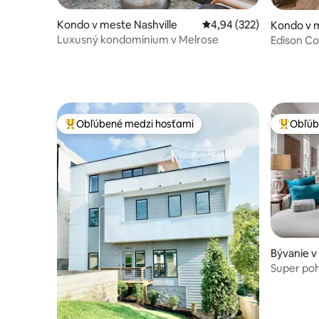
Kondo v meste Nashville
Priemerné ohodnotenie 
4,94 (322)
Kondo v m
Luxusný kondomínium v Melrose
Edison Con
od centr
Obľúbené medzi hosťami
Obľúb
Najobľúbenejšie medzi hosťami
Najobľúb
Bývanie v
Super poh