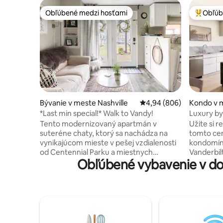
Obľúbené medzi hosťami
Obľúb
Obľúbené medzi hosťami
Najobľúb
Bývanie v meste Nashville
Priemerné ohodnotenie 
4,94 (806)
Kondo v m
*Last min special!* Walk to Vandy!
Luxury by
Vanderbil
Tento modernizovaný apartmán v
Užite si r
suteréne chaty, ktorý sa nachádza na
tomto ce
vynikajúcom mieste v pešej vzdialenosti
kondomíni
od Centennial Parku a miestnych
Vanderbil
Obľúbené vybavenie v do
reštaurácií, ponúka dokonalé útočisko s
Village a 
rýchlym prístupom do Vanderbiltu.
postele +
Vnútri nájdete svetlý, príjemný interiér s
BEZPLATN
drevenými podlahami, jedinečnými
sušičku. P
umeleckými dielami a premyslenými
hudby a n
dizajnovými prvkami, vďaka ktorým sa
Broadway
budete cítiť ako doma. K dispozícii je plne
zrekonštr