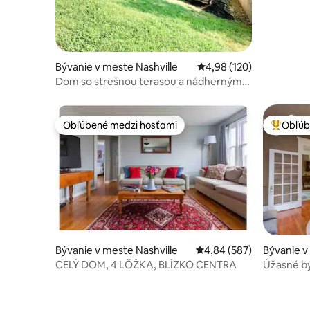
Bývanie v meste Nashville
Priemerné ohodnotenie 
4,98 (120)
Dom so strešnou terasou a nádherným
výhľadom na Nashville!
Obľúbené medzi hosťami
Obľúb
Obľúbené medzi hosťami
Najobľúb
Bývanie v meste Nashville
Priemerné ohodnotenie 
4,84 (587)
Bývanie v
CELÝ DOM, 4 LÔŽKA, BLÍZKO CENTRA
Úžasné bývani
centra Na