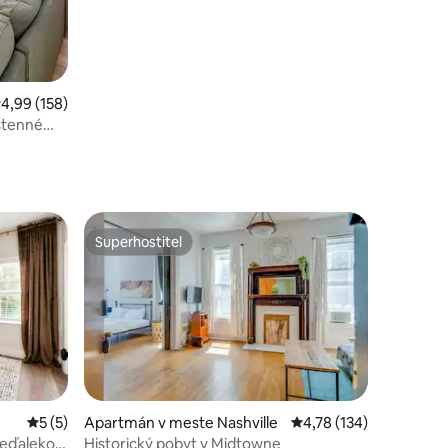
riemerné ohodnotenie 4,99 z 5, počet hodnotení: 158
4,99 (158)
ástenné
Superhostiteľ
Superhostiteľ
otení: 151
Priemerné ohodnotenie 5 z 5, počet hodnotení: 5
5 (5)
Apartmán v meste Nashville
Priemerné ohodnotenie
4,78 (134)
neďaleko
Historický pobyt v Midtowne