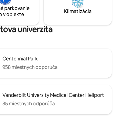
ývacia
Centennial Park, do reštaurácií a na
é parkovanie
obľúbené miesta v okolí. Broadway,
Klimatizácia
o v objekte
rálne
Music Row, Midtown a 12 South sú
vanie
vzdialené len krátku jazdu.
tova univerzita
Centennial Park
958 miestnych odporúča
Vanderbilt University Medical Center Heliport
35 miestnych odporúča