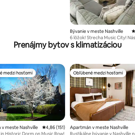
Bývanie v meste Nashville
P
6 lôžok! Strecha Music City! N
Prenájmy bytov s klimatizáciou
maľby s hviezdami country!
é medzi hosťami
Obľúbené medzi hosťami
é medzi hosťami
Obľúbené medzi hosťami
v meste Nashville
Priemerné ohodnotenie 4,86 z 5, počet hodn
4,86 (151)
Apartmán v meste Nashville
e in Historic Dorm on Music Row!
Rustikálne bývanie v Nashville 
4,94 z 5, počet hodnotení: 586