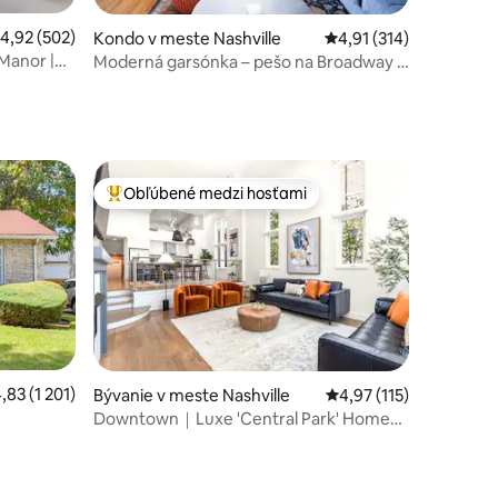
riemerné ohodnotenie 4,92 z 5, počet hodnotení: 502
4,92 (502)
Kondo v meste Nashville
Priemerné ohodnotenie
4,91 (314)
otení: 310
Manor |
Moderná garsónka – pešo na Broadway –
bazén a parkovanie
Obľúbené medzi hosťami
Najobľúbenejšie medzi hosťami
iemerné ohodnotenie 4,83 z 5, počet hodnotení: 1 201
,83 (1 201)
tení: 156
Bývanie v meste Nashville
Priemerné ohodnotenie
4,97 (115)
Downtown｜Luxe 'Central Park' Home｜
atá
3blocks to Vandy