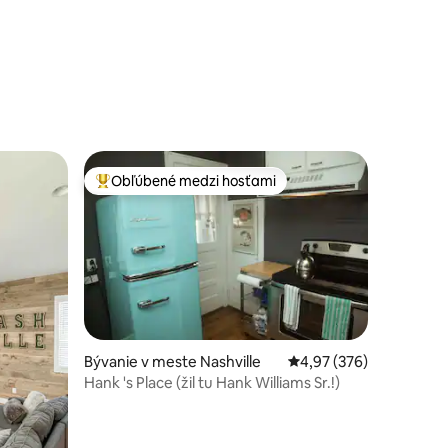
Obľúbené medzi hosťami
Najobľúbenejšie medzi hosťami
tení: 275
Bývanie v meste Nashville
Priemerné ohodnotenie 
4,97 (376)
Hank 's Place (žil tu Hank Williams Sr.!)