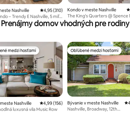
Kondo v meste Nashville
P
4,94 z 5, počet hodnotení: 322
este Nashville
Priemerné ohodnotenie 4,95 z 5, počet hodn
4,95 (310)
The King's Quarters @ Spence 
do – Trendy E Nashville, 5 míľ
Prenájmy domov vhodných pre rodiny
Bazén | DTWN
a mesta
ené medzi hosťami
Obľúbené medzi hosťami
enejšie medzi hosťami
Obľúbené medzi hosťami
Bývanie v meste Nashville
Pr
4
 meste Nashville
Priemerné ohodnotenie 4,99 z 5, počet hodno
4,99 (156)
Nashville, Broadway, 12th
odlná luxusná vila Music Row
southVanderbilt, domáce zvier
povolené