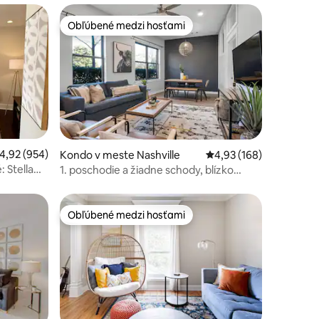
Obľúbené medzi hosťami
Obľúbené medzi hosťami
otení: 118
riemerné ohodnotenie 4,92 z 5, počet hodnotení: 954
4,92 (954)
Kondo v meste Nashville
Priemerné ohodnotenie
4,93 (168)
 Stella
1. poschodie a žiadne schody, blízko
Vanderbilt, Belmont a Food
Obľúbené medzi hosťami
Obľúbené medzi hosťami