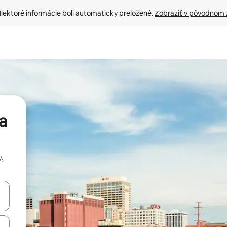
iektoré informácie boli automaticky preložené. 
Zobraziť v pôvodnom 
a
,
rechádzať pomocou klávesov so šípkami nahor a nadol alebo ich pres