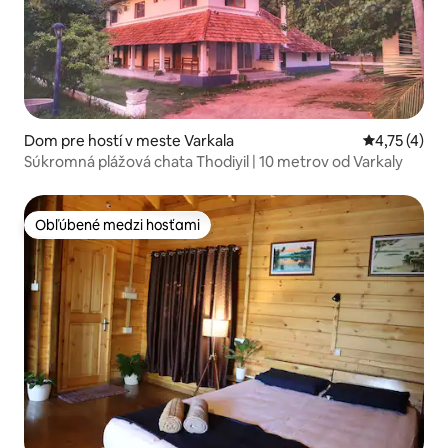
Dom pre hostí v meste Varkala
Priemerné o
4,75 (4)
Súkromná plážová chata Thodiyil | 10 metrov od Varkaly
Obľúbené medzi hosťami
Obľúbené medzi hosťami