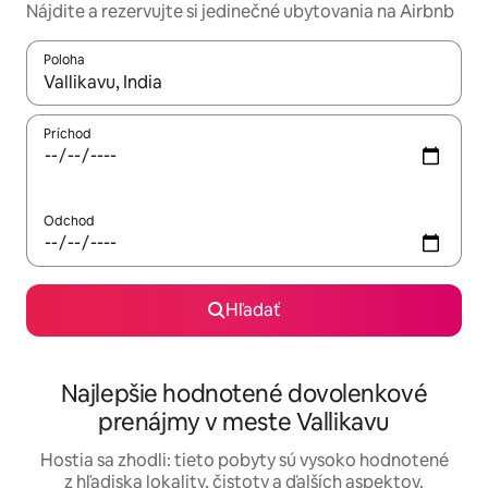
Nájdite a rezervujte si jedinečné ubytovania na Airbnb
Poloha
Keď budú výsledky k dispozícii, môžete si ich prechádzať pom
Príchod
Odchod
Hľadať
Najlepšie hodnotené dovolenkové
prenájmy v meste Vallikavu
Hostia sa zhodli: tieto pobyty sú vysoko hodnotené
z hľadiska lokality, čistoty a ďalších aspektov.