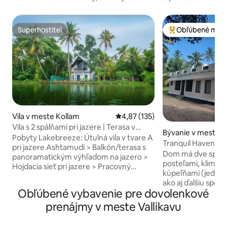
Superhostiteľ
Obľúbené medz
Superhostiteľ
Najobľúbenejšie 
Vila v meste Kollam
Priemerné ohodnotenie 4,87 z 5
4,87 (135)
Vila s 2 spálňami pri jazere | Terasa v
Bývanie v meste P
tvare A | Gril | Hojdacia sieť
Pobyty Lakebreeze: Útulná vila v tvare A
Tranquil Haven – 
pri jazere Ashtamudi > Balkón/terasa s
(2bhk)
Dom má dve spáln
panoramatickým výhľadom na jazero >
posteľami, klimati
Hojdacia sieť pri jazere > Pracovný
kúpeľňami (jedna 
priestor + Wi-Fi 100 Mb/s > Súpravy na
ako aj ďalšiu spol
prípravu čaju a kávy > Klimatizované
Obľúbené vybavenie pre dovolenkové
spálni je k dispozí
postele s prémiovou posteľnou bielizňou
dve osoby. Priest
prenájmy v meste Vallikavu
a toaletnými potrebami (iba kúpeľňa) >
jedálenský stôl so 
Plne vybavená kuchyňa so základným
súpravu a pohovku. Kuchyň
vybavením, gril (za poplatok) >Bezplatné