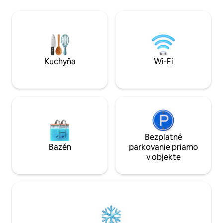
pracovným priest
keralské raňajky > Správca na požiadanie
čističku vody, vyb
> Menič (svetlá/ventilátory) >Bezplatné
Chodba vedúca do 
parkovanie mimo areálu (1 malé
vedľa centrálneho
auto/kompaktné SUV) > Online služba
relaxáciu. Všetky 
na objednávanie jedla/potravín, služby
sieťami proti kom
údržbára > Prepojenia
výlučne pre hostí.
Kuchyňa
Wi-Fi
taxíkov/automobilov (tuk-tuk) * Bez
televízora/práčky * 100 m pešo (bez
prístupu autom)
Bezplatné
Bazén
parkovanie priamo
v objekte