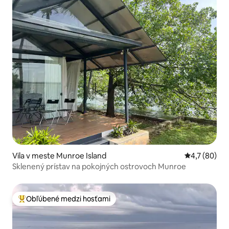
Vila v meste Munroe Island
Priemerné oh
4,7 (80)
Sklenený prístav na pokojných ostrovoch Munroe
Obľúbené medzi hosťami
Najobľúbenejšie medzi hosťami