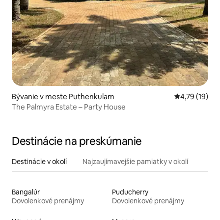
Bývanie v meste Puthenkulam
Priemerné oh
4,79 (19)
The Palmyra Estate – Party House
Destinácie na preskúmanie
Destinácie v okolí
Najzaujímavejšie pamiatky v okolí
Bangalúr
Puducherry
Dovolenkové prenájmy
Dovolenkové prenájmy