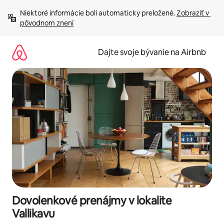
Preskočiť
Niektoré informácie boli automaticky preložené. 
Zobraziť v 
na
pôvodnom znení
obsah.
Dajte svoje bývanie na Airbnb
Dovolenkové prenájmy v lokalite
Vallikavu