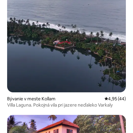
Bývanie v meste Kollam
Priemerné oho
4,95 (44)
Villa Laguna. Pokojná vila pri jazere neďaleko Varkaly