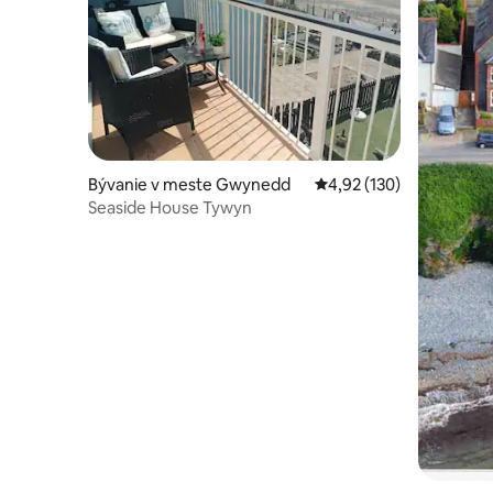
Bývanie v meste Gwynedd
Priemerné ohodnotenie 
4,92 (130)
Seaside House Tywyn