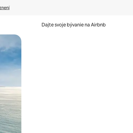
znení
Dajte svoje bývanie na Airbnb
kúmať pomocou dotykových gest či potiahnutia prstom.