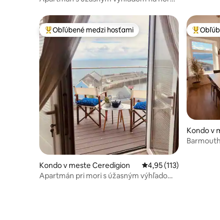
– bezplatné parkovanie
Obľúbené medzi hosťami
Obľúb
Najobľúbenejšie medzi hosťami
Najobľúb
Kondo v 
Barmouth:
výhľadom
Kondo v meste Ceredigion
Priemerné ohodnotenie 
4,95 (113)
Apartmán pri mori s úžasným výhľadom
a delfínmi!