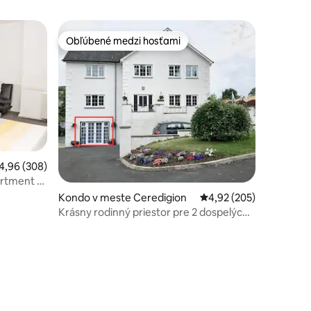
Obľúbené medzi hosťami
Obľúbené medzi hosťami
riemerné ohodnotenie 4,96 z 5, počet hodnotení: 308
4,96 (308)
tment 1 -
otení: 170
Kondo v meste Ceredigion
Priemerné ohodnotenie 
4,92 (205)
Krásny rodinný priestor pre 2 dospelých
a 2 deti