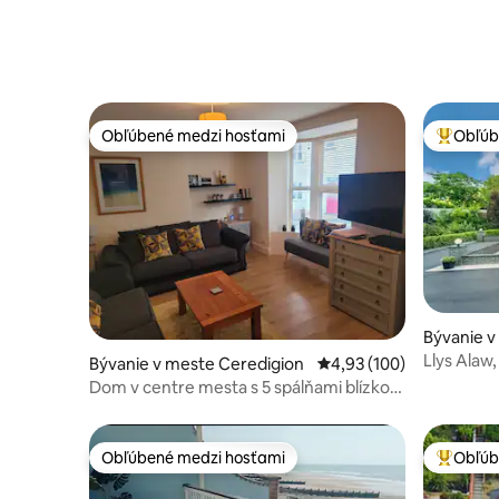
Obľúbené medzi hosťami
Obľúb
Obľúbené medzi hosťami
Najobľúb
Bývanie 
th
Llys Alaw,
Bývanie v meste Ceredigion
Priemerné ohodnotenie 
4,93 (100)
vírivka
Dom v centre mesta s 5 spálňami blízko
pláže, vhodný pre 9 osôb.
Obľúbené medzi hosťami
Obľúb
Obľúbené medzi hosťami
Najobľúb