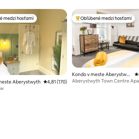
é medzi hosťami
Obľúbené medzi hosťami
é medzi hosťami
Najobľúbenejšie medzi hosťami
Kondo v meste Aberystwyt
P
h
Aberystwyth Town Centre Apar
meste Aberystwyth
Priemerné ohodnotenie 4,81 z 5, počet hodn
4,81 (170)
Ystwyth
ew
4,85 z 5, počet hodnotení: 201