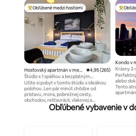
Obľúbené medzi hosťami
Obľúb
Najobľúbenejšie medzi hosťami
Najobľúb
Kondo v 
Krásny 2-
Hosťovský apartmán v mest
Priemerné ohodnotenie 
4,95 (265)
Aberystw
Perfektný 
e Aberystwyth
Štúdio s 1 spálňou a bezplatným
alebo dok
parkovaním v blízkosti mora
Užite si pobyt v tomto štúdiu s ideálnou
Tento atr
polohou. Len pár minút chôdze od
apartmán 
prístavu, mora, pobrežnej cesty,
krásnej g
obchodov, reštaurácií, vlakovej a
by kameňo
Obľúbené vybavenie v do
autobusovej zastávky. Je to ideálna
Priestran
základňa na skúmanie stredného a
otvoreno
západného Walesu. Vnútri štúdia nájdete
jedálensk
pohodlnú manželskú posteľ, modernú
veľkým a
vlastnú kúpeľňu, malú kuchyňu s
výhľadom na mor
mikrovlnnou rúrou, hriankovač,