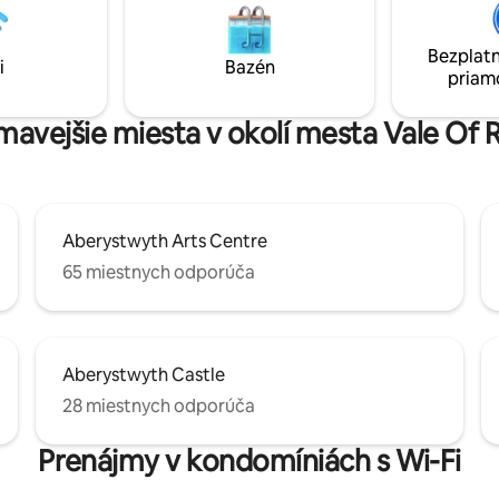
eľká manželská posteľ s veľkou
mesta a železničnej stanice. 
kúpeľňou, spálňa s manželskou
prístup ku všetkým obchodom,
a veľká rodinná kúpeľňa.
reštauráciám, ktoré Aberystw
Bezplatn
i
Bazén
 je vhodný pre psov a domáce
ponúka. Ideálne prostredie na i
priam
bývajú zadarmo!
prímorský výlet.
ímavejšie miesta v okolí mesta Vale Of 
Aberystwyth Arts Centre
65 miestnych odporúča
Aberystwyth Castle
28 miestnych odporúča
Prenájmy v kondomíniách s Wi-Fi