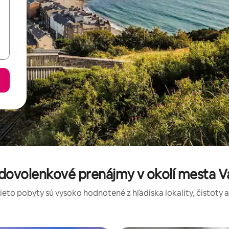
dovolenkové prenájmy v okolí mesta Va
tieto pobyty sú vysoko hodnotené z hľadiska lokality, čistoty 