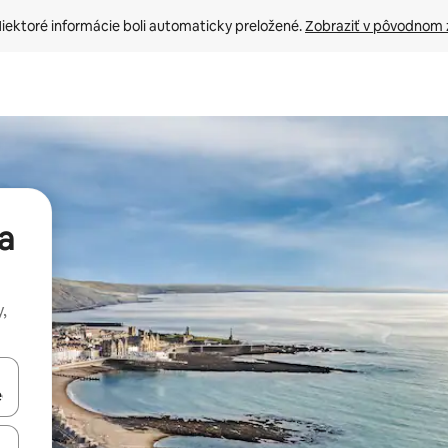
iektoré informácie boli automaticky preložené. 
Zobraziť v pôvodnom 
a
,
rechádzať pomocou klávesov so šípkami nahor a nadol alebo ich pres