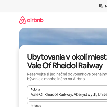
Preskočiť
N
na
obsah.
Ubytovania v okolí miest
Vale Of Rheidol Railway
Rezervujte si jedinečné dovolenkové prenájmy
bývania a mnoho iného na Airbnb
Poloha
Keď budú výsledky k dispozícii, môžete si ich p
Príchod