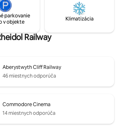
Jednoduchý
miesto pre páry alebo rodiny. Niektoré
 barom a
scény z detektívneho seriálu Hinterland
yth
sa natáčali hneď za rohom!
é parkovanie
Klimatizácia
dylický
o v objekte
Rheidol Railway
Aberystwyth Cliff Railway
46 miestnych odporúča
Commodore Cinema
14 miestnych odporúča