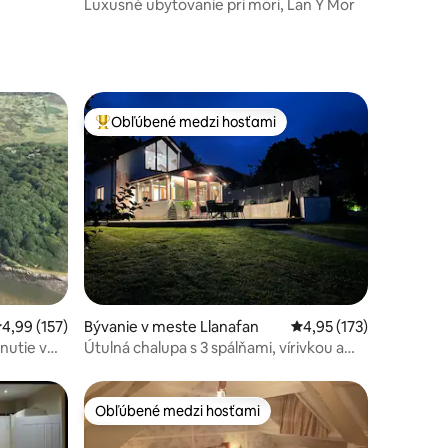
Luxusné ubytovanie pri mori, Lan Y Mor
Obľúbené medzi hosťami
Najobľúbenejšie medzi hosťami
tení: 103
riemerné ohodnotenie 4,99 z 5, počet hodnotení: 157
4,99 (157)
Bývanie v meste Llanafan
Priemerné ohodnotenie
4,95 (173)
nutie v
Útulná chalupa s 3 spálňami, vírivkou a
veľkou záhradou
Obľúbené medzi hosťami
Obľúbené medzi hosťami