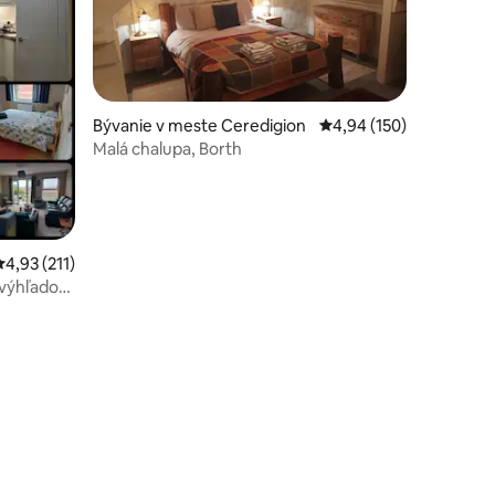
Bývanie v meste Ceredigion
Priemerné ohodnotenie
4,94 (150)
Malá chalupa, Borth
Priemerné ohodnotenie 4,93 z 5, počet hodnotení: 211
4,93 (211)
a výhľadom