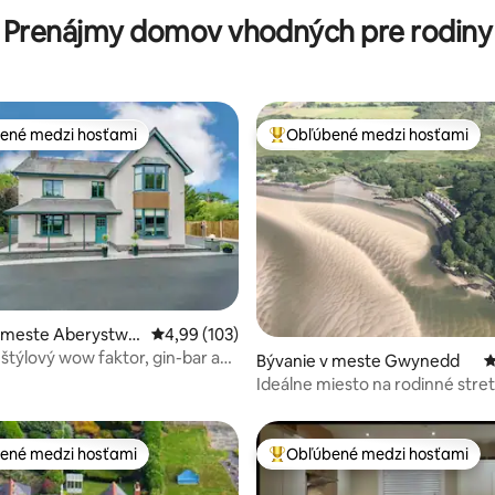
Prenájmy domov vhodných pre rodiny
ené medzi hosťami
Obľúbené medzi hosťami
enejšie medzi hosťami
Najobľúbenejšie medzi hosťami
v meste Aberystwy
Priemerné ohodnotenie 4,99 z 5, počet hodno
4,99 (103)
 štýlový wow faktor, gin-bar a
4,93 z 5, počet hodnotení: 100
Bývanie v meste Gwynedd
P
Ideálne miesto na rodinné stret
Snowdonia.
ené medzi hosťami
Obľúbené medzi hosťami
enejšie medzi hosťami
Najobľúbenejšie medzi hosťami