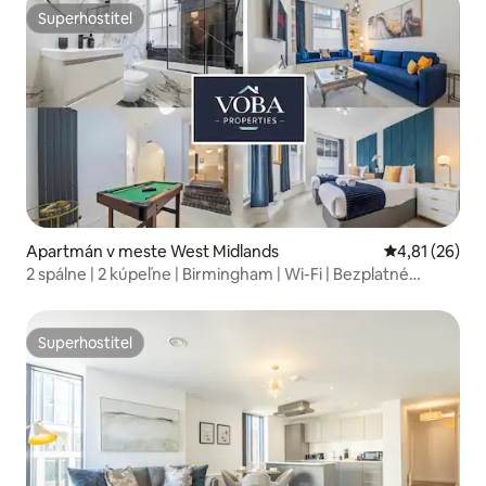
Superhostiteľ
Superhostiteľ
Apartmán v meste West Midlands
Priemerné oho
4,81 (26)
2 spálne | 2 kúpeľne | Birmingham | Wi-Fi | Bezplatné
uzatvorené parkovanie
Superhostiteľ
Superhostiteľ