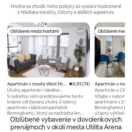
Hostia sa zhodli: tieto pobyty sú vysoko hodnotené
z hľadiska lokality, čistoty a ďalších aspektov.
Obľúbené medzi hosťami
Obľúbené medzi 
Obľúbené medzi hosťami
Obľúbené medzi 
Apartmán v meste West Midl
Priemerné ohodnotenie 4,93 z 
4,93 (74)
Apartmán v meste
ands
Útulný apartmán | Ideálne
Apartmán s 2 lôžka
rodinné/súkromné útočisko v meste
24-hodinová posilň
S radosťou vám predstavujeme tento
Vitajte v našom š
krásne udržiavaný útulný 2-izbový
apartmáne s 2 kúp
apartmán v blízkosti pamiatok
Birminghamu! Na 
Birminghamu, ktorý sa nachádza len
úžasný výhľad na
Obľúbené vybavenie v dovolenkových
kúsok od arény Utilita, nákupného
Street, ponúka ub
centra Bullring City Centre, zábavného
mäkkou posteľnou 
prenájmoch v okolí mesta Utilita Arena
parku Legoland Discovery Centre, štvrte
povrchovou úpravo