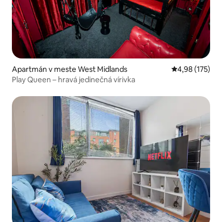
Apartmán v meste West Midlands
Priemerné ohod
4,98 (175)
Play Queen – hravá jedinečná vírivka