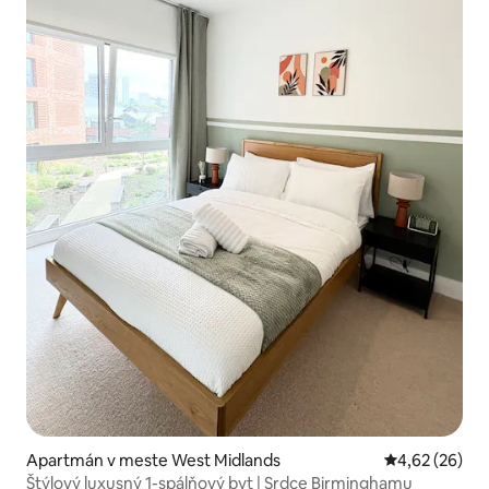
Apartmán v meste West Midlands
Priemerné oho
4,62 (26)
Štýlový luxusný 1-spálňový byt | Srdce Birminghamu