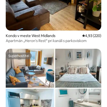
Kondo v meste West Midlands
Priemerné ohod
4,93 (220)
Apartmán „Heron's Rest“ pri kanáli s parkoviskom
Superhostiteľ
Superhostiteľ