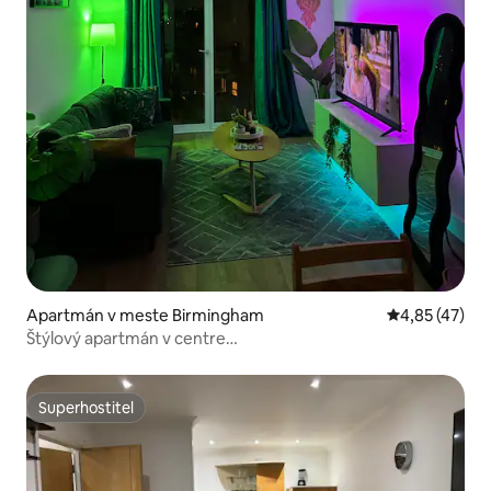
Apartmán v meste Birmingham
Priemerné oho
4,85 (47)
Štýlový apartmán v centre
mesta|Parkovanie|Balkón|Výhľad
Superhostiteľ
Superhostiteľ