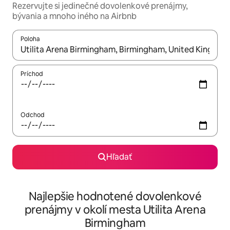
Rezervujte si jedinečné dovolenkové prenájmy,
bývania a mnoho iného na Airbnb
Poloha
Keď budú výsledky k dispozícii, môžete si ich prechádzať pom
Príchod
Odchod
Hľadať
Najlepšie hodnotené dovolenkové
prenájmy v okolí mesta Utilita Arena
Birmingham