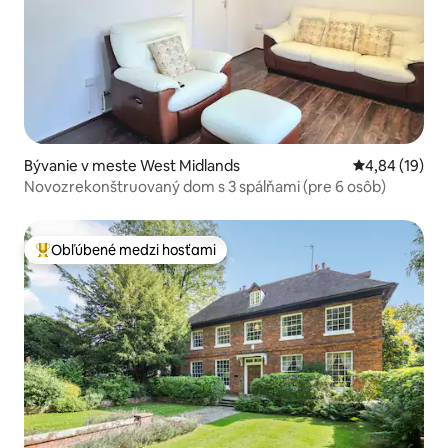
Bývanie v meste West Midlands
Priemerné oho
4,84 (19)
Novozrekonštruovaný dom s 3 spálňami (pre 6 osôb)
Obľúbené medzi hosťami
Najobľúbenejšie medzi hosťami