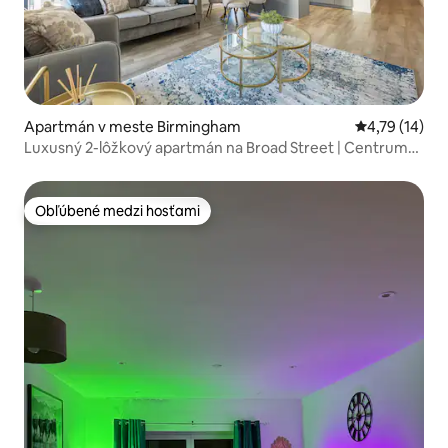
Apartmán v meste Birmingham
Priemerné oh
4,79 (14)
Luxusný 2-lôžkový apartmán na Broad Street | Centrum
mesta
Obľúbené medzi hosťami
Obľúbené medzi hosťami