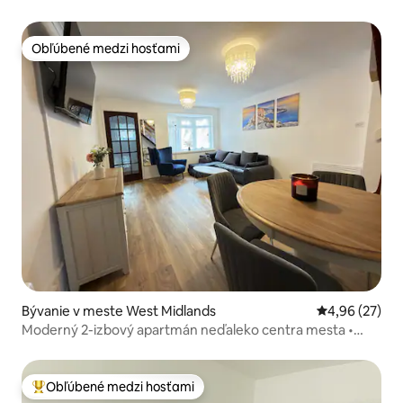
Obľúbené medzi hosťami
Obľúbené medzi hosťami
Bývanie v meste West Midlands
Priemerné oho
4,96 (27)
Moderný 2-izbový apartmán neďaleko centra mesta •
Parkovanie • Záhrada • 6 – 8 osôb
Obľúbené medzi hosťami
Najobľúbenejšie medzi hosťami