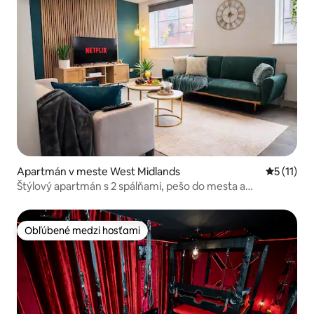
Apartmán v meste West Midlands
Priemerné
5 (11)
Štýlový apartmán s 2 spálňami, pešo do mesta a
parkovanie zdarma
Obľúbené medzi hosťami
Obľúbené medzi hosťami