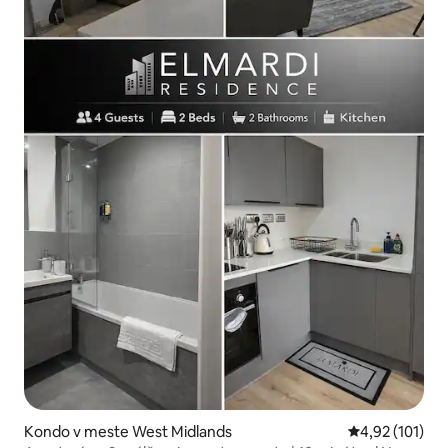
Kondo v meste West Midlands
Priemerné oho
4,92 (101)