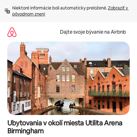
Preskočiť
Niektoré informácie boli automaticky preložené. 
Zobraziť v 
na
pôvodnom znení
obsah.
Dajte svoje bývanie na Airbnb
Ubytovania v okolí miesta Utilita Arena
Birmingham