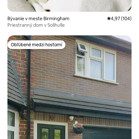
Bývanie v meste Birmingham
Priemerné ohod
4,97 (104)
Priestranný dom v Solihulle
Obľúbené medzi hosťami
Obľúbené medzi hosťami