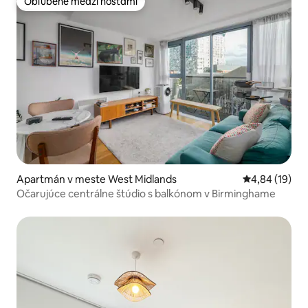
Obľúbené medzi hosťami
Obľúbené medzi hosťami
Apartmán v meste West Midlands
Priemerné oho
4,84 (19)
Očarujúce centrálne štúdio s balkónom v Birminghame