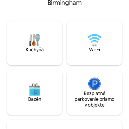
Birmingham
Brindley Place (s ponukou rôznych
rýchle širokopásmo
reštaurácií), Medzinárodného
2 inteligentné tele
konferenčného centra (ICC), morského
vybavenú kuchyňu.
akvária National Sea Life Centre a
reštaurácií, nočnéh
mnohých ďalších atrakcií. Je to ideálna
vybaveniu budovy 
základňa na objavovanie srdca
rezidentov, salón
Birminghamu. Ideálne pre rodiny a
vstup. Poznámka: Neoprávneným
súkromné cesty. Hneď pri vstupe
večierkom sa uloží
pocítite sviežu a príjemnú atmosféru s
£ plus škody a ok
Kuchyňa
Wi-Fi
dostatkom priestoru na pohodlie.
Bezplatné
Bazén
parkovanie priamo
v objekte