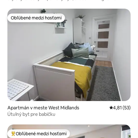
Obľúbené medzi hosťami
Obľúbené medzi hosťami
Apartmán v meste West Midlands
Priemerné oh
4,81 (53)
Útulný byt pre babičku
Obľúbené medzi hosťami
Najobľúbenejšie medzi hosťami