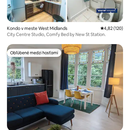
Kondo v meste West Midlands
Priemerné ohod
4,82 (120)
City Centre Studio, Comfy Bed by New St Station.
Obľúbené medzi hosťami
Obľúbené medzi hosťami