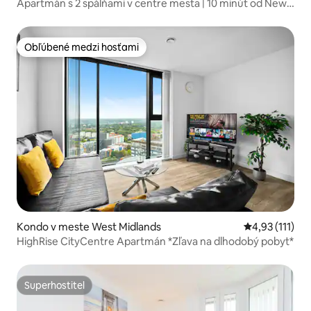
Apartmán s 2 spálňami v centre mesta | 10 minút od New
Street
Obľúbené medzi hosťami
Obľúbené medzi hosťami
Kondo v meste West Midlands
Priemerné oho
4,93 (111)
HighRise CityCentre Apartmán *Zľava na dlhodobý pobyt*
Superhostiteľ
Superhostiteľ