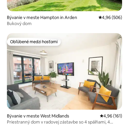
Bývanie v meste Hampton in Arden
Priemerné ohod
4,96 (506)
Bukový dom
Obľúbené medzi hosťami
Obľúbené medzi hosťami
Bývanie v meste West Midlands
Priemerné ohod
4,96 (161)
Priestranný dom v radovej zástavbe so 4 spálňami, 4
kúpevňami a balkónmi v centre JQ