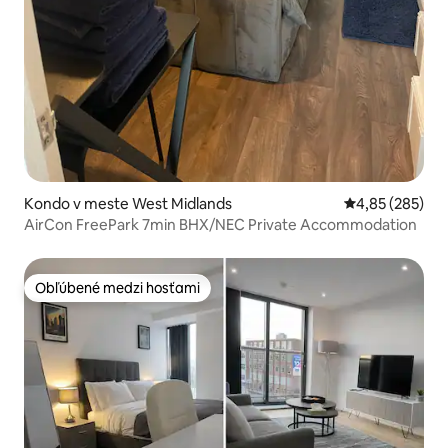
Kondo v meste West Midlands
Priemerné ohod
4,85 (285)
AirCon FreePark 7min BHX/NEC Private Accommodation
Obľúbené medzi hosťami
Obľúbené medzi hosťami