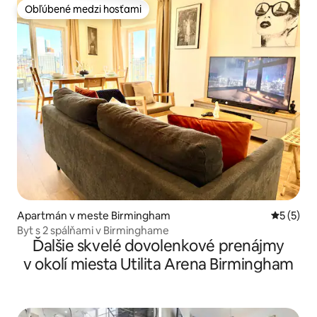
Obľúbené medzi hosťami
Obľúbené medzi hosťami
Apartmán v meste Birmingham
Priemerné
5 (5)
Byt s 2 spálňami v Birminghame
Ďalšie skvelé dovolenkové prenájmy
v okolí miesta Utilita Arena Birmingham