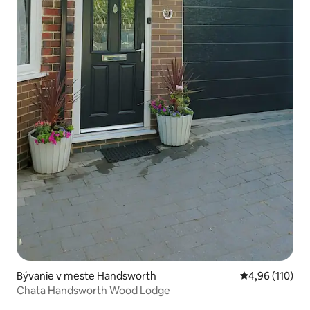
Bývanie v meste Handsworth
Priemerné ohod
4,96 (110)
Chata Handsworth Wood Lodge