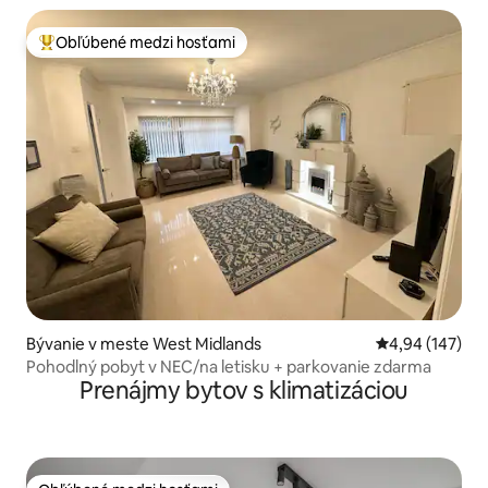
Obľúbené medzi hosťami
Najobľúbenejšie medzi hosťami
Bývanie v meste West Midlands
Priemerné ohod
4,94 (147)
Pohodlný pobyt v NEC/na letisku + parkovanie zdarma
Prenájmy bytov s klimatizáciou