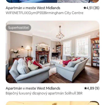
Apartmán v meste West Midlands
Priemerné oh
4,51 (35)
WIFI|NETFLIX|Gym|PS5|Birmingham City Centre
Superhostiteľ
Superhostiteľ
Apartmán v meste West Midlands
Priemerné oh
4,89 (9)
Báječný luxusný dizajnový apartmán Solihull 3BR