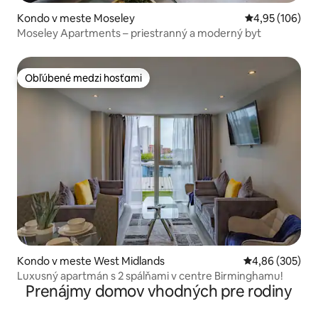
Kondo v meste Moseley
Priemerné ohod
4,95 (106)
Moseley Apartments – priestranný a moderný byt
Obľúbené medzi hosťami
Obľúbené medzi hosťami
Kondo v meste West Midlands
Priemerné ohod
4,86 (305)
Luxusný apartmán s 2 spálňami v centre Birminghamu!
Prenájmy domov vhodných pre rodiny