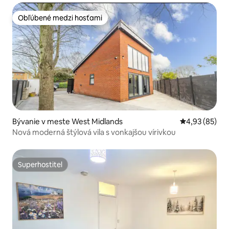
Obľúbené medzi hosťami
Obľúbené medzi hosťami
Bývanie v meste West Midlands
Priemerné oho
4,93 (85)
Nová moderná štýlová vila s vonkajšou vírivkou
Superhostiteľ
Superhostiteľ