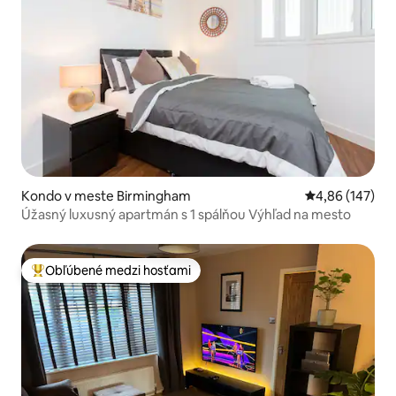
Kondo v meste Birmingham
Priemerné ohod
4,86 (147)
Úžasný luxusný apartmán s 1 spálňou Výhľad na mesto
Obľúbené medzi hosťami
Najobľúbenejšie medzi hosťami