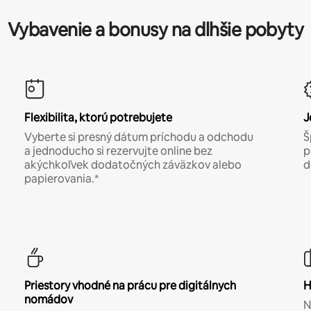
Vybavenie a bonusy na dlhšie pobyty
Flexibilita, ktorú potrebujete
J
Vyberte si presný dátum príchodu a odchodu
Š
a jednoducho si rezervujte online bez
p
akýchkoľvek dodatočných záväzkov alebo
d
papierovania.*
Priestory vhodné na prácu pre digitálnych
H
nomádov
N