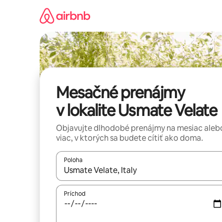
Preskočiť
na
obsah.
Mesačné prenájmy
v lokalite Usmate Velate
Objavujte dlhodobé prenájmy na mesiac aleb
viac, v ktorých sa budete cítiť ako doma.
Poloha
Keď budú výsledky k dispozícii, môžete si ich p
Príchod