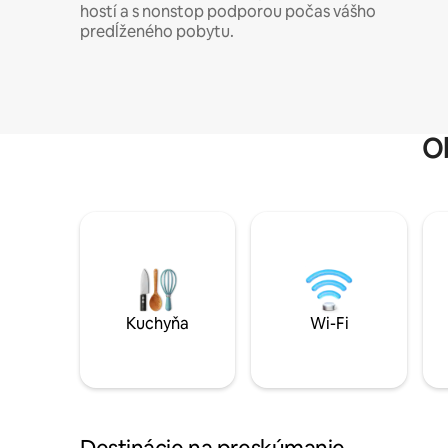
hostí a s nonstop podporou počas vášho
predĺženého pobytu.
O
Kuchyňa
Wi-Fi