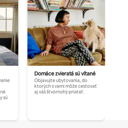
Domáce zvieratá sú vítané
vanie
Objavujte ubytovania, do
ktorých s vami môže cestovať
jné
aj váš štvornohý priateľ.
y sú