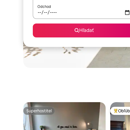
Odchod
Hľadať
Superhostiteľ
Obľúb
Superhostiteľ
Najobľúb