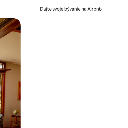
Dajte svoje bývanie na Airbnb
kúmať pomocou dotykových gest či potiahnutia prstom.