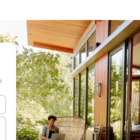
o
rechádzať pomocou klávesov so šípkami nahor a nadol alebo ich pres