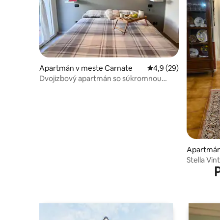
Apartmán v meste Carnate
Priemerné ohodnoteni
4,9 (29)
Dvojizbový apartmán so súkromnou
záhradou v blízkosti stanice
Apartmán
Stella Vin