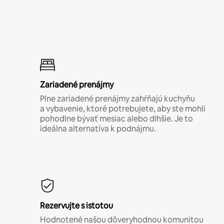
Zariadené prenájmy
Plne zariadené prenájmy zahŕňajú kuchyňu
a vybavenie, ktoré potrebujete, aby ste mohli
pohodlne bývať mesiac alebo dlhšie. Je to
ideálna alternatíva k podnájmu.
Rezervujte s istotou
Hodnotené našou dôveryhodnou komunitou