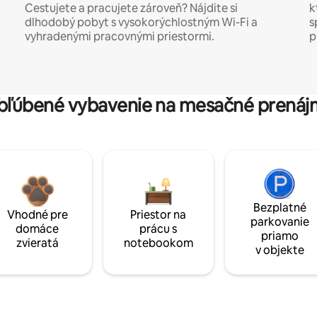
Cestujete a pracujete zároveň? Nájdite si
k
dlhodobý pobyt s vysokorýchlostným Wi-Fi a
s
vyhradenými pracovnými priestormi.
p
bľúbené vybavenie na mesačné prenáj
Bezplatné
Vhodné pre
Priestor na
parkovanie
domáce
prácu s
priamo
zvieratá
notebookom
v objekte