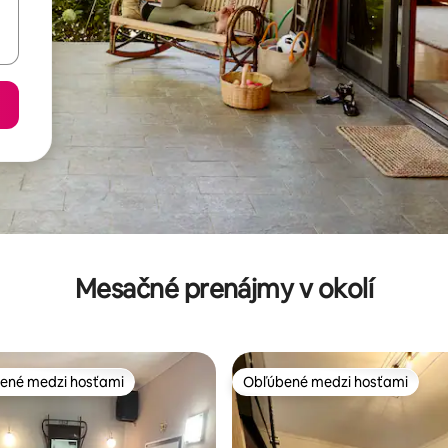
Mesačné prenájmy v okolí
ené medzi hosťami
Obľúbené medzi hosťami
enejšie medzi hosťami
Obľúbené medzi hosťami