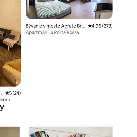
Bývanie v meste Agrate Bria
Priemerné ohodnotenie 
4,96 (273)
nza
Apartmán La Porta Rossa
otení: 29
L
Priemerné ohodnotenie 5 z 5, počet hodnotení: 24
5 (24)
dvora.
y