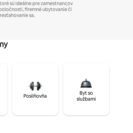
toré sú ideálne pre zamestnancov
poločností, firemné ubytovanie či
resťahovanie sa.
my
Byt so
Posilňovňa
službami