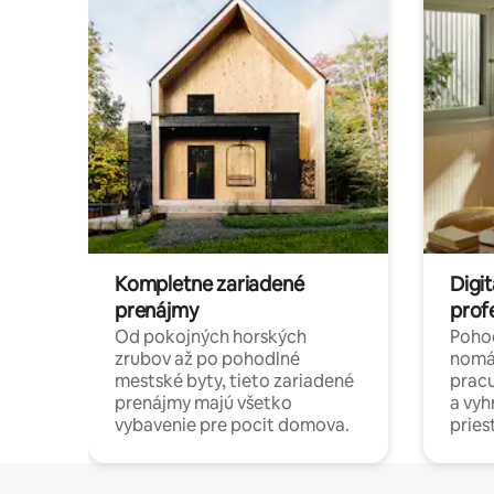
Kompletne zariadené
Digit
prenájmy
prof
Od pokojných horských
Pohod
zrubov až po pohodlné
nomá
mestské byty, tieto zariadené
pracu
prenájmy majú všetko
a vy
vybavenie pre pocit domova.
pries