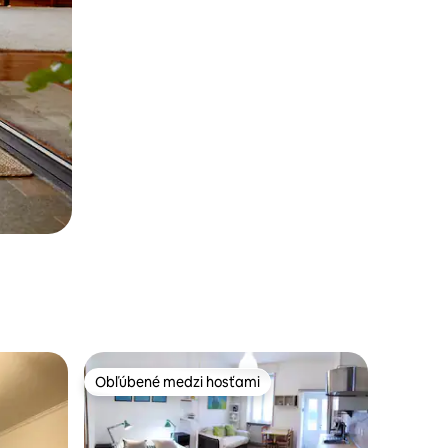
Obľúbené medzi hosťami
Obľúbené medzi hosťami