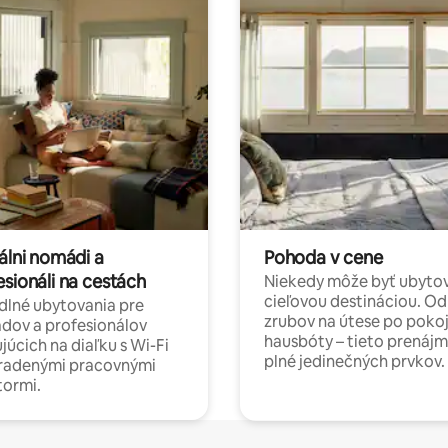
álni nomádi a
Pohoda v cene
esionáli na cestách
Niekedy môže byť ubyto
cieľovou destináciou. Od
lné ubytovania pre
zrubov na útese po poko
dov a profesionálov
hausbóty – tieto prenájm
júcich na diaľku s Wi-Fi
plné jedinečných prvkov.
hradenými pracovnými
tormi.