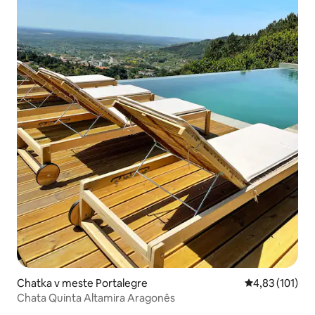
Chatka v meste Portalegre
Priemerné oho
4,83 (101)
Chata Quinta Altamira Aragonês