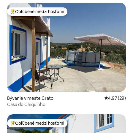
Obľúbené medzi hosťami
Najobľúbenejšie medzi hosťami
Bývanie v meste Crato
Priemerné oho
4,97 (29)
Casa do Chiquinho
Obľúbené medzi hosťami
Najobľúbenejšie medzi hosťami