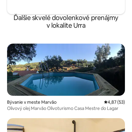
Ďalšie skvelé dovolenkové prenájmy
v lokalite Urra
Bývanie v meste Marvão
Priemerné oho
4,87 (53)
Olivový olej Marvão Olivoturismo Casa Mestre do Lagar