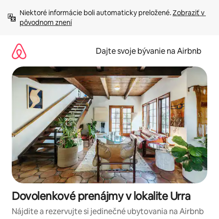
Preskočiť
Niektoré informácie boli automaticky preložené. 
Zobraziť v 
na
pôvodnom znení
obsah.
Dajte svoje bývanie na Airbnb
Dovolenkové prenájmy v lokalite Urra
Nájdite a rezervujte si jedinečné ubytovania na Airbnb