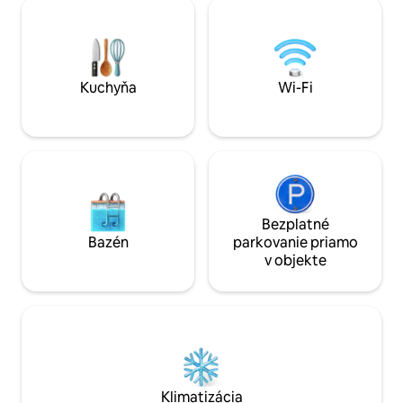
de Rei . Sme obklo
miestnom víne a tapas. Vitajte!
množstvom znače
riečnych pláží, vod
historických miest
Kuchyňa
Wi-Fi
Bezplatné
Bazén
parkovanie priamo
v objekte
Klimatizácia