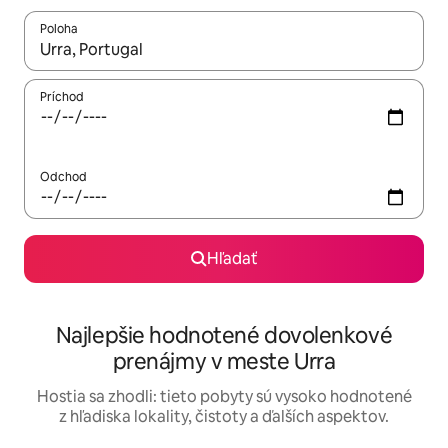
Poloha
Keď budú výsledky k dispozícii, môžete si ich prechádzať pom
Príchod
Odchod
Hľadať
Najlepšie hodnotené dovolenkové
prenájmy v meste Urra
Hostia sa zhodli: tieto pobyty sú vysoko hodnotené
z hľadiska lokality, čistoty a ďalších aspektov.