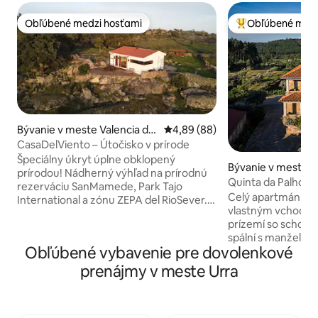
Obľúbené medzi hosťami
Obľúbené medz
Obľúbené medzi hosťami
Najobľúbenejšie 
Bývanie v meste Valencia de
Priemerné ohodnotenie 4,89 z 
4,89 (88)
Alcántara
CasaDelViento – Útočisko v prírode
Špeciálny úkryt úplne obklopený
Bývanie v meste Vi
prírodou! Nádherný výhľad na prírodnú
Quinta da Palhota
rezerváciu SanMamede, Park Tajo
Celý apartmán na
International a zónu ZEPA del RioSever.
vlastným vchodom
Dom je fantastickou základňou na
prízemí so schodm
návštevu starobylých miest LaRaya
spální s manželsk
Luso, obdivovať autentický španielsky a
Obľúbené vybavenie pre dovolenkové
kúpeľňami, kuchyň
portugalský folklór, túru cez okolitú
obývacou izbou a 
divočinu a početné megalitické
prenájmy v meste Urra
vonkajším poseden
pozostatky a menhíry. A nie posledný,
nedávno zrekonštruovaný. 
tiež len relaxovať a vychutnávať si
dedinka asi 5 minú
scenériu s vtákmi lietajúcimi vtákmi pri