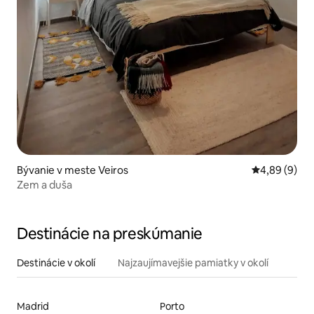
Bývanie v meste Veiros
Priemerné oh
4,89 (9)
Zem a duša
Destinácie na preskúmanie
Destinácie v okolí
Najzaujímavejšie pamiatky v okolí
Madrid
Porto