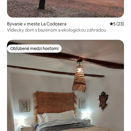
Bývanie v meste La Codosera
Priemerné 
5 (23)
Vidiecky dom s bazénom a ekologickou záhradou
Obľúbené medzi hosťami
Obľúbené medzi hosťami