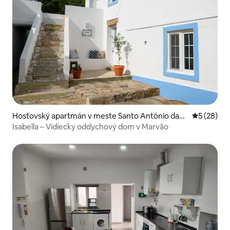
Hosťovský apartmán v meste Santo António das
Priemerné 
5 (28)
Areias
Isabella – Vidiecky oddychový dom v Marvão