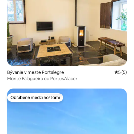
Bývanie v meste Portalegre
Priemerné
5 (5)
Monte Falagueira od PortusAlacer
Obľúbené medzi hosťami
Obľúbené medzi hosťami