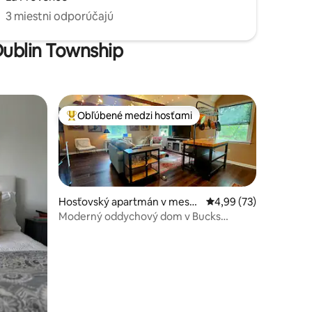
3 miestni odporúčajú
Dublin Township
Obľúbené medzi hosťami
Najobľúbenejšie medzi hosťami
Hosťovský apartmán v meste
Priemerné ohodnotenie
4,99 (73)
Furlong
Moderný oddychový dom v Bucks
County, Pensylvánia
otení: 84