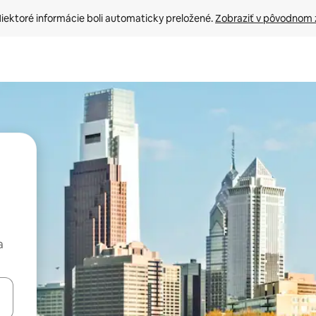
iektoré informácie boli automaticky preložené. 
Zobraziť v pôvodnom 
a
rechádzať pomocou klávesov so šípkami nahor a nadol alebo ich pres