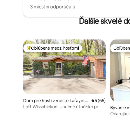
3 miestni odporúčajú
Ďalšie skvelé 
Obľúbené medzi hosťami
Obľúben
Najobľúbenejšie medzi hosťami
Obľúben
Dom pre hostí v meste Lafayett
Priemerné ohodnote
5 (65)
e Hill
Loft Wissahickon: slnečné útočisko pri
Bývanie v
parku
Očarujúci
Bell/Ambl