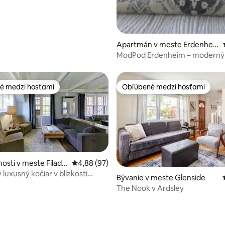
Apartmán v meste Erdenhei
m
ModPod Erdenheim – moderný
jednoizbový apartmán
é medzi hosťami
Obľúbené medzi hosťami
é medzi hosťami
Obľúbené medzi hosťami
ostí v meste Filadel
Priemerné ohodnotenie 4,88 z 5, počet hodn
4,88 (97)
luxusný kočiar v blízkosti
Bývanie v meste Glenside
ajní
The Nook v Ardsley
 4,86 z 5, počet hodnotení: 29