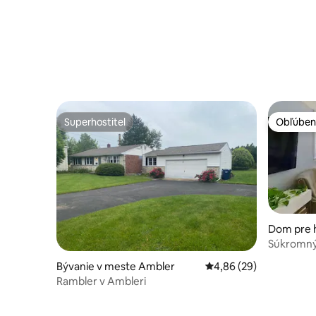
Superhostiteľ
Obľúben
Superhostiteľ
Obľúben
Dom pre h
fia
Súkromný 
parku a st
Bývanie v meste Ambler
Priemerné ohodnotenie
4,86 (29)
Rambler v Ambleri