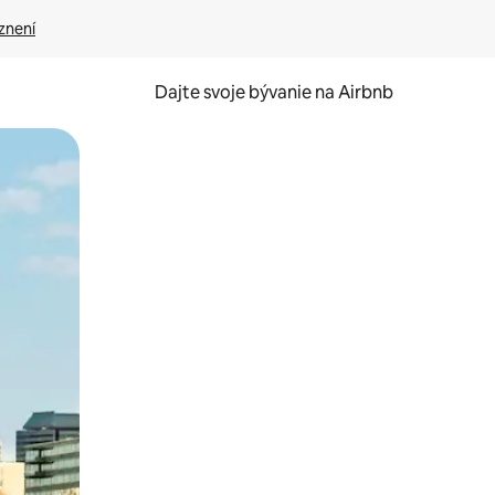
znení
Dajte svoje bývanie na Airbnb
kúmať pomocou dotykových gest či potiahnutia prstom.