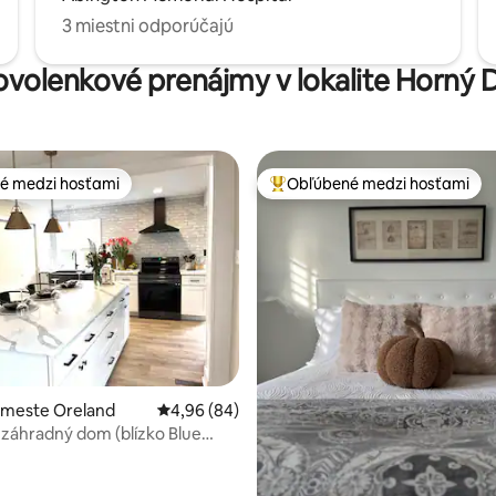
3 miestni odporúčajú
dovolenkové prenájmy v lokalite Horný 
é medzi hosťami
Obľúbené medzi hosťami
é medzi hosťami
Najobľúbenejšie medzi hosťami
nie 5 z 5, počet hodnotení: 65
 meste Oreland
Priemerné ohodnotenie 4,96 z 5, počet hodn
4,96 (84)
 záhradný dom (blízko Blue
er)