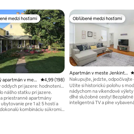
ené medzi hosťami
Obľúbené medzi hosťami
enejšie medzi hosťami
Obľúbené medzi hosťami
4,91 z 5, počet hodnotení: 270
Apartmán v meste Jenkinto
P
wn
Nakupujte, jedzte, odpočívajte 
ý apartmán v mest
Priemerné ohodnotenie 4,99 z 5, počet hodno
4,99 (198)
apartmán s bezplatným parkov
Užite si historickú polohu s m
ton
oddych pri jazere: hodnotenia
mieste
nádychom na víkendové výlety
ne
o nášho statku pri jazere.
dlhé služobné cesty! Bezplatné 
a priestranné apartmány
inteligentná TV a plne vybaven
ubytovanie pre 1 až 5 hostí a
kuchyňa. Krátka prechádzka d
 dokonalú kombináciu súkromia
obchodov, supermarketov, rešt
érovosti. Nachádza sa na
divadla. Táto 1 spálňa má manž
m pozemku, kde sa cítite ako
posteľ a pohovku v plnej veľkost
ete, a pritom je len pár minút
vyhradenú pracovnú stanicu. 
e a v blízkosti obľúbených