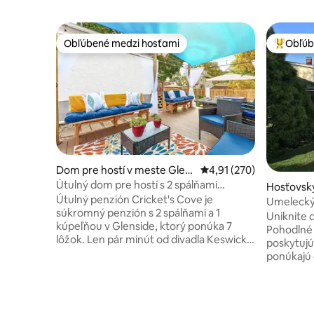
Obľúbené medzi hosťami
Obľúb
Obľúbené medzi hosťami
Najobľúb
Dom pre hostí v meste Glen
Priemerné ohodnotenie 
4,91 (270)
side
Útulný dom pre hostí s 2 spálňami
Hosťovsk
neďaleko Philadelphie
Útulný penzión Cricket's Cove je
e Souder
Umelecký 
súkromný penzión s 2 spálňami a 1
snovej va
Uniknite d
kúpeľňou v Glenside, ktorý ponúka 7
Pohodlné 
lôžok. Len pár minút od divadla Keswick
poskytujú 
Theatre a krátka jazda do centra
ponúkajú
Philadelphie a Sesame Place. Ponúka
a bezbari
ľahký prístup k podujatiam a zároveň
veľkoryso
pokojné miesto na odpočinok.
na inom sv
Vychutnajte si vysokorýchlostné Wi-Fi
od diaľnic