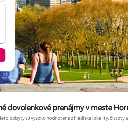
né dovolenkové prenájmy v meste Hor
tieto pobyty sú vysoko hodnotené z hľadiska lokality, čistoty 