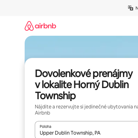
Preskočiť
N
na
obsah.
Dovolenkové prenájmy
v lokalite Horný Dublin
Township
Nájdite a rezervujte si jedinečné ubytovania n
Airbnb
Poloha
Keď budú výsledky k dispozícii, môžete si ich p