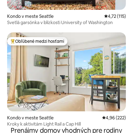
Kondo v meste Seattle
Priemerné oho
4,72 (115)
Svetlá garsónka v blízkosti University of Washington
Obľúbené medzi hosťami
Najobľúbenejšie medzi hosťami
Kondo v meste Seattle
Priemerné ohod
4,96 (222)
Kroky k aktivitám Light Rail a Cap Hill
Prenájmy domov vhodných pre rodiny