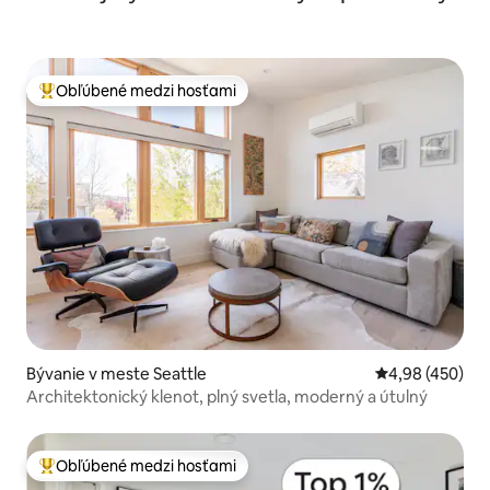
Obľúbené medzi hosťami
Najobľúbenejšie medzi hosťami
Bývanie v meste Seattle
Priemerné ohod
4,98 (450)
Architektonický klenot, plný svetla, moderný a útulný
Obľúbené medzi hosťami
Najobľúbenejšie medzi hosťami