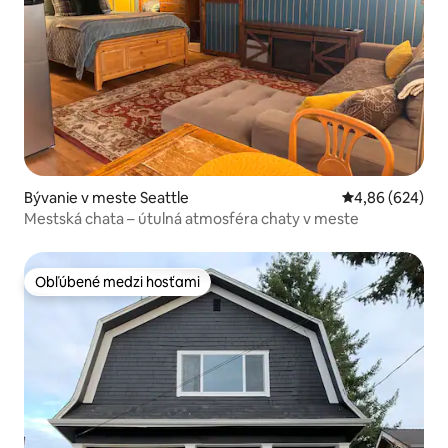
Bývanie v meste Seattle
Priemerné ohod
4,86 (624)
Mestská chata – útulná atmosféra chaty v meste
Obľúbené medzi hosťami
Obľúbené medzi hosťami