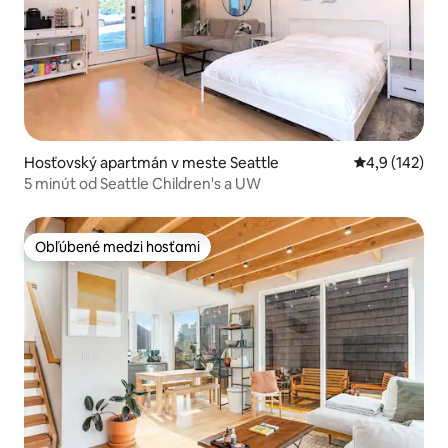
Hosťovský apartmán v meste Seattle
Priemerné oho
4,9 (142)
5 minút od Seattle Children's a UW
Obľúbené medzi hosťami
Obľúbené medzi hosťami