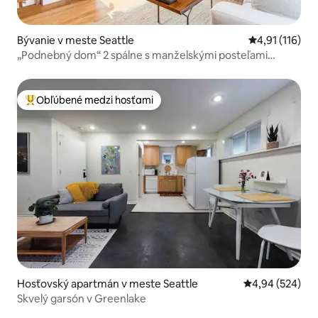
Bývanie v meste Seattle
Priemerné oho
4,91 (116)
„Podnebný dom“ 2 spálne s manželskými posteľami
(Queen), 2 vlastné kúpeľne
Obľúbené medzi hosťami
Najobľúbenejšie medzi hosťami
Hosťovský apartmán v meste Seattle
Priemerné ohod
4,94 (524)
Skvelý garsón v Greenlake