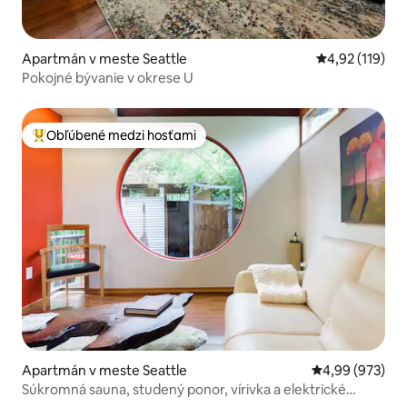
Apartmán v meste Seattle
Priemerné oho
4,92 (119)
Pokojné bývanie v okrese U
Obľúbené medzi hosťami
Najobľúbenejšie medzi hosťami
Apartmán v meste Seattle
Priemerné ohod
4,99 (973)
Súkromná sauna, studený ponor, vírivka a elektrické
bicykle