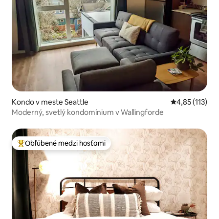
Kondo v meste Seattle
Priemerné oho
4,85 (113)
Moderný, svetlý kondomínium v Wallingforde
Obľúbené medzi hosťami
Najobľúbenejšie medzi hosťami