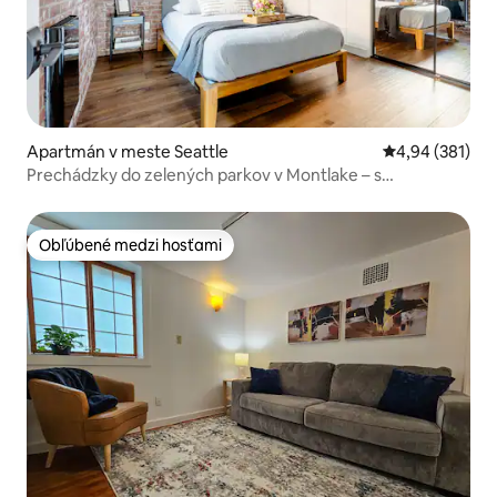
Apartmán v meste Seattle
Priemerné ohod
4,94 (381)
Prechádzky do zelených parkov v Montlake – s
klimatizáciou
Obľúbené medzi hosťami
Obľúbené medzi hosťami