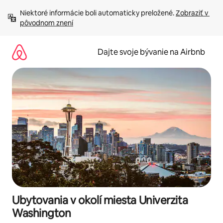
Preskočiť
Niektoré informácie boli automaticky preložené. 
Zobraziť v 
na
pôvodnom znení
obsah.
Dajte svoje bývanie na Airbnb
Ubytovania v okolí miesta Univerzita
Washington