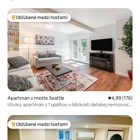
Obľúbené medzi hosťami
Najobľúbenejšie medzi hosťami
Apartmán v meste Seattle
Priemerné ohod
4,99 (176)
Útulný apartmán s 1 spálňou v blízkosti detskej nemocnice
a UW
Obľúbené medzi hosťami
Najobľúbenejšie medzi hosťami