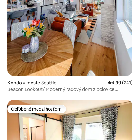
Kondo v meste Seattle
Priemerné ohod
4,99 (241)
Beacon Lookout/ Moderný radový dom z polovice
storočia
Obľúbené medzi hosťami
Obľúbené medzi hosťami