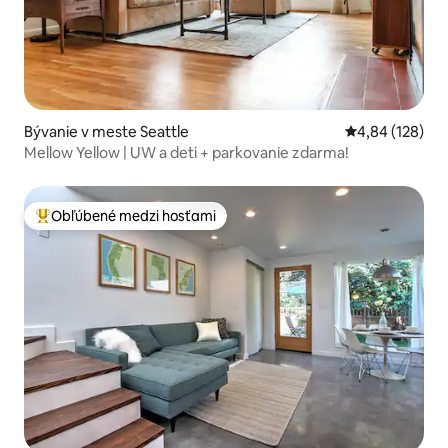
Bývanie v meste Seattle
Priemerné ohod
4,84 (128)
Mellow Yellow | UW a deti + parkovanie zdarma!
Obľúbené medzi hosťami
Najobľúbenejšie medzi hosťami