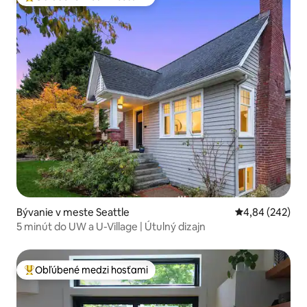
Najobľúbenejšie medzi hosťami
Bývanie v meste Seattle
Priemerné ohod
4,84 (242)
5 minút do UW a U-Village | Útulný dizajn
Obľúbené medzi hosťami
Najobľúbenejšie medzi hosťami