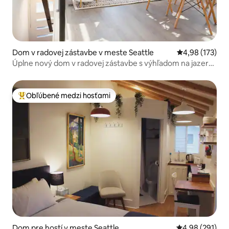
Dom v radovej zástavbe v meste Seattle
Priemerné ohod
4,98 (173)
Úplne nový dom v radovej zástavbe s výhľadom na jazero
– Svetový pohár FIFA
Obľúbené medzi hosťami
Najobľúbenejšie medzi hosťami
Dom pre hostí v meste Seattle
Priemerné ohod
4,98 (291)