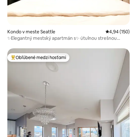
Kondo v meste Seattle
Priemerné ohod
4,94 (150)
✨️Elegantný mestský apartmán s✨️ útulnou strešnou
terasou v ✨Greenlake a UW
Obľúbené medzi hosťami
Najobľúbenejšie medzi hosťami