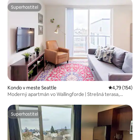
Superhostiteľ
Superhostiteľ
Kondo v meste Seattle
Priemerné ohod
4,79 (154)
Moderný apartmán vo Wallingforde | Strešná terasa,
rýchla doprava
Superhostiteľ
Superhostiteľ