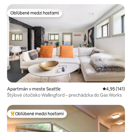
Obľúbené medzi hosťami
Obľúbené medzi hosťami
Apartmán v meste Seattle
Priemerné oho
4,95 (141)
Štýlové útočisko Wallingford – prechádzka do Gas Works
Obľúbené medzi hosťami
Najobľúbenejšie medzi hosťami