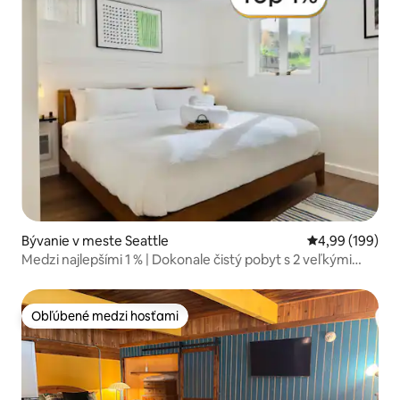
Bývanie v meste Seattle
Priemerné ohod
4,99 (199)
Medzi najlepšími 1 % | Dokonale čistý pobyt s 2 veľkými
manželskými posteľami
Obľúbené medzi hosťami
Obľúbené medzi hosťami