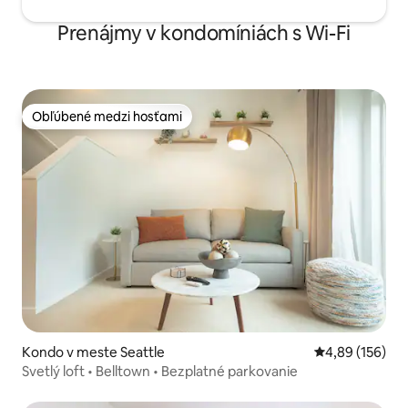
Prenájmy v kondomíniách s Wi-Fi
Obľúbené medzi hosťami
Obľúbené medzi hosťami
Kondo v meste Seattle
Priemerné ohod
4,89 (156)
Svetlý loft • Belltown • Bezplatné parkovanie