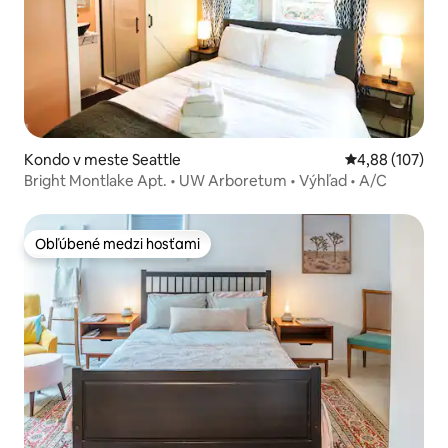
Kondo v meste Seattle
Priemerné ohod
4,88 (107)
Bright Montlake Apt. • UW Arboretum • Výhľad • A/C
Obľúbené medzi hosťami
Obľúbené medzi hosťami