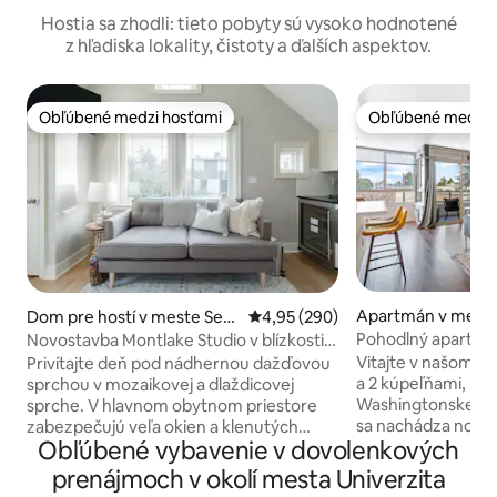
Hostia sa zhodli: tieto pobyty sú vysoko hodnotené
z hľadiska lokality, čistoty a ďalších aspektov.
Obľúbené medzi hosťami
Obľúbené medzi 
Obľúbené medzi hosťami
Obľúbené medzi 
Apartmán v meste
Dom pre hostí v meste Seat
Priemerné ohodnotenie 4,95 z 5
4,95 (290)
tle
Pohodlný apartmán
Novostavba Montlake Studio v blízkosti
kúpeľňami v blízk
University of Washington
Vitajte v našom a
Privítajte deň pod nádhernou dažďovou
a 2 kúpeľňami, len
sprchou v mozaikovej a dlaždicovej
Washingtonskej un
sprche. V hlavnom obytnom priestore
sa nachádza novo zariad
zabezpečujú veľa okien a klenutých
Obľúbené vybavenie v dovolenkových
chôdze od Washing
stropov dostatok ranného svetla.
Náš 2 lôžkový dom
Súkromie je tiež samozrejmosťou v
prenájmoch v okolí mesta Univerzita
manželskou posteľo
tomto svetlom samostatnom objekte.