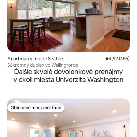
Apartmán v meste Seattle
Priemerné ohod
4,97 (456)
Súkromný duplex vo Wallingforde
Ďalšie skvelé dovolenkové prenájmy
v okolí miesta Univerzita Washington
Obľúbené medzi hosťami
Obľúbené medzi hosťami