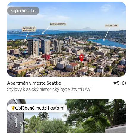
Superhostiteľ
Superhostiteľ
Apartmán v meste Seattle
Priemerné
5 (6)
Štýlový klasický historický byt v štvrti UW
Obľúbené medzi hosťami
Najobľúbenejšie medzi hosťami