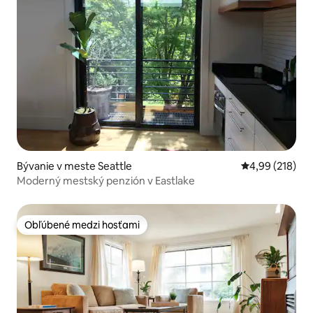
Bývanie v meste Seattle
Priemerné ohod
4,99 (218)
Moderný mestský penzión v Eastlake
Obľúbené medzi hosťami
Obľúbené medzi hosťami