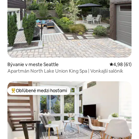
Bývanie v meste Seattle
Priemerné oho
4,98 (61)
Apartmán North Lake Union King Spa | Vonkajší salónik
Obľúbené medzi hosťami
Najobľúbenejšie medzi hosťami