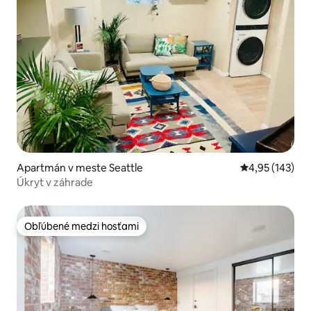
Apartmán v meste Seattle
Priemerné ohod
4,95 (143)
Úkryt v záhrade
Obľúbené medzi hosťami
Obľúbené medzi hosťami