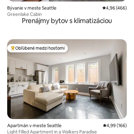
Bývanie v meste Seattle
Priemerné ohod
4,96 (466)
Greenlake Cabin
Prenájmy bytov s klimatizáciou
Obľúbené medzi hosťami
Najobľúbenejšie medzi hosťami
Apartmán v meste Seattle
Priemerné ohod
4,99 (166)
Light Filled Apartment in a Walkers Paradise