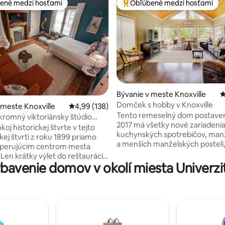
ené medzi hosťami
Obľúbené medzi hosťami
enejšie medzi hosťami
Najobľúbenejšie medzi hosťami
4,83 z 5, počet hodnotení: 244
Bývanie v meste Knoxville
P
Domček s hobby v Knoxville
 meste Knoxville
Priemerné ohodnotenie 4,99 z 5, počet hodno
4,99 (138)
Tento remeselný dom postaven
kromný viktoriánsky štúdio
2017 má všetky nové zariadeni
v štýle boho v centre mesta
okoj historickej štvrte v tejto
kuchynských spotrebičov, man
kej štvrti z roku 1899 priamo
a menších manželských postelí
sperujúcim centrom mesta
samostatnej postele, detskej po
 Len krátky výlet do reštaurácií,
PacknPlay pre deti do 2 rokov,
bavenie domov v okolí miesta Univerzi
ivota, hudby, parkov a umenia!
dvojlôžkových matracov na pod
ový apartmán s kúpeľňou je
veľkého sekčného gauča v tele
samostatný priestor s
miestnosti, koženého gauča s
 vchodom a vysokorýchlostným
pohovkami v slnečnej spálni a 
internetom. Z času na čas
veľkého jedálenského stola. Priestranný
čuť zvuky života z našich
dvor a potok. Novo pridané terénne
 stien a krokov hore.