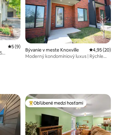
Priemerné ohodnotenie 5 z 5, počet hodnotení: 9
5 (9)
Bývanie v meste Knoxville
Priemerné ohodnotenie
4,95 (20)
,5
Moderný kondomíniový luxus | Rýchle
Kno
tení: 387
Wi-Fi + parkovanie zdarma
Obľúbené medzi hosťami
Najobľúbenejšie medzi hosťami