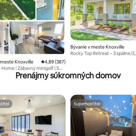
Bývanie v meste Knoxville
nie 5 z 5, počet hodnotení: 19
Rocky Top Retreat – 3 spálne/2
kúpeľne, remeselnícky štýl So
 meste Knoxville
Priemerné ohodnotenie 4,89 z 5, počet hodno
4,89 (387)
 Home | Zábavný minigolf | 5
Prenájmy súkromných domov
UT a DT
titeľ
Superhostiteľ
titeľ
Superhostiteľ