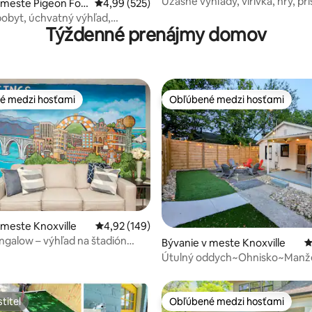
Úžasné výhľady, vírivka, hry, prí
4,96 z 5, počet hodnotení: 309
 meste Pigeon For
Priemerné ohodnotenie 4,99 z 5, počet hodno
4,99 (525)
letnému bazénu!
obyt, úchvatný výhľad,
Týždenné prenájmy domov
ino
é medzi hosťami
Obľúbené medzi hosťami
é medzi hosťami
Obľúbené medzi hosťami
4,98 z 5, počet hodnotení: 104
 meste Knoxville
Priemerné ohodnotenie 4,92 z 5, počet hodno
4,92 (149)
galow – výhľad na štadión
Bývanie v meste Knoxville
P
Útulný oddych~Ohnisko~Manž
posteľ~2 míle od kampusu
titeľ
Obľúbené medzi hosťami
titeľ
Obľúbené medzi hosťami