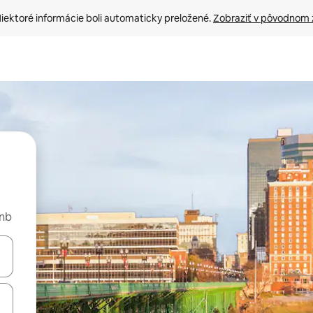
iektoré informácie boli automaticky preložené. 
Zobraziť v pôvodnom 
bnb
rechádzať pomocou klávesov so šípkami nahor a nadol alebo ich pres