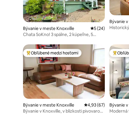
Bývanie v
Historický
Bývanie v meste Knoxville
Priemerné ohodnote
5 (24)
Výhľad n
Chata SoKno! 3 spálne, 2 kúpeľne, 5
minút od UT – manželská posteľ
Obľúbené medzi hosťami
Obľúb
Najobľúbenejšie medzi hosťami
Najobľúb
Bývanie v meste Knoxville
Priemerné ohodnotenie
4,93 (67)
Bývanie v
Bývanie v Knoxville, v blízkosti pivovarov
Moderná 
a starého mesta
centra – p