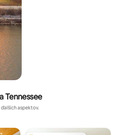
ta Tennessee
a ďalších aspektov.
Bývanie 