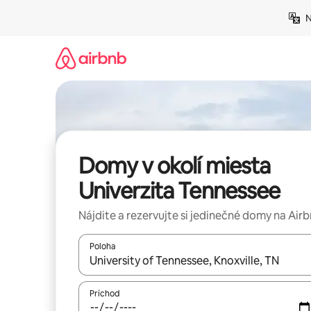
Preskočiť
N
na
obsah.
Domy v okolí miesta
Univerzita Tennessee
Nájdite a rezervujte si jedinečné domy na Air
Poloha
Keď budú výsledky k dispozícii, môžete si ich p
Príchod