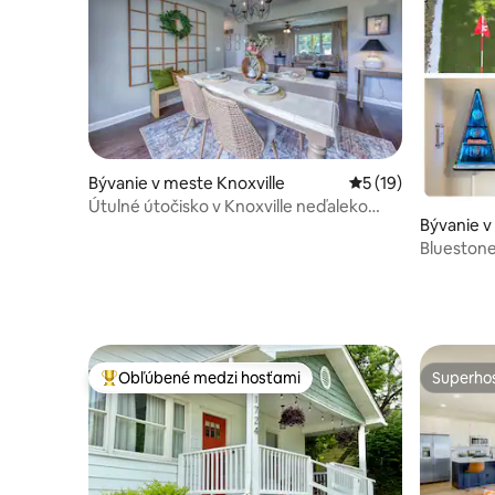
Bývanie v meste Knoxville
Priemerné ohodnote
5 (19)
Útulné útočisko v Knoxville neďaleko
Bývanie v
centra a UT
Bluestone
minút do 
Obľúbené medzi hosťami
Superhos
Najobľúbenejšie medzi hosťami
Superhos