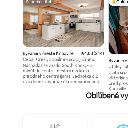
Superhostiteľ
Obľúb
Superhostiteľ
Najobľúb
Bývanie v meste Knoxville
Priemerné ohodnotenie 
4,83 (244)
Cedar Crest, 3 spálne v srdci južného
Bývanie v
Knoxu ~ 5 minút od centra mesta
Nachádza sa v srdci South Knox, ~5
Útulný sú
minút do centra mesta a neďaleko
apartmán 
Užite si p
prírodného centra Ijams. Jednotka č.2
viktoriáns
dvojdomu s dvoma súkromnými vchodmi
pred pro
a domácimi zvieratami je vhodná pre
Knoxville.
domáce zvieratá s oploteným dvorom.
Obľúbené vy
nočného ž
Nedávno zrekonštruované 3BR so
Váš štúdi
svetlými tónmi, vzdušným dizajnom a
súkromný 
moderným vybavením je príjemný pobyt
vlastným
pre vašu ďalšiu cestu v Knoxville! -3
optickým 
manželské postele Queen - hlavná
môžete po
spálňa a dve kompaktné spálne
priľahlých