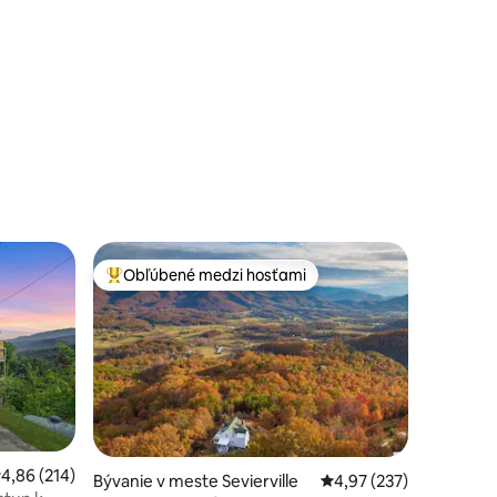
otení: 124
Obľúbené medzi hosťami
Najobľúbenejšie medzi hosťami
riemerné ohodnotenie 4,86 z 5, počet hodnotení: 214
4,86 (214)
Bývanie v meste Sevierville
Priemerné ohodnotenie
4,97 (237)