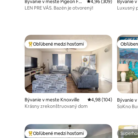
Bývanie v meste Pigeon For
Priemerné ohodnotenie 
4,96 (309)
Bývanie v
ge
ge
LEN PRE VÁS. Bazén je otvorený!
Luxusný p
domáce k
Obľúbené medzi hosťami
Obľúben
Najobľúbenejšie medzi hosťami
Obľúben
Bývanie v meste Knoxville
Priemerné ohodnotenie 
4,98 (104)
Bývanie v
Krásny zrekonštruovaný dom
SoKno Bun
Neyland!
Obľúbené medzi hosťami
Superhos
Najobľúbenejšie medzi hosťami
Superhos