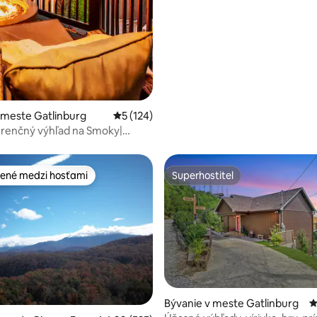
 meste Gatlinburg
Priemerné ohodnotenie 5 z 5, počet hodn
5 (124)
renčný výhľad na Smoky|
Herná miestnosť| Ohniská
ené medzi hosťami
Superhostiteľ
enejšie medzi hosťami
Superhostiteľ
Bývanie v meste Gatlinburg
P