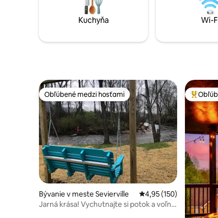
Otvorená dizajnová kuchyňa/obývačka -
Vychutnaj
Bezplatné parkovanie - inteligentná
pozdravte
Kuchyňa
Wi-F
televízia a WI-FI - Práčku a sušičku - písací
stôl a pracovný priestor - Oplotené pred
domom
Obľúbené medzi hosťami
Obľúb
Obľúbené medzi hosťami
Najobľúb
Bývanie v meste Sevierville
Priemerné ohodnotenie 
4,95 (150)
Jarná krása! Vychutnajte si potok a voľne
žijúce zvieratá!