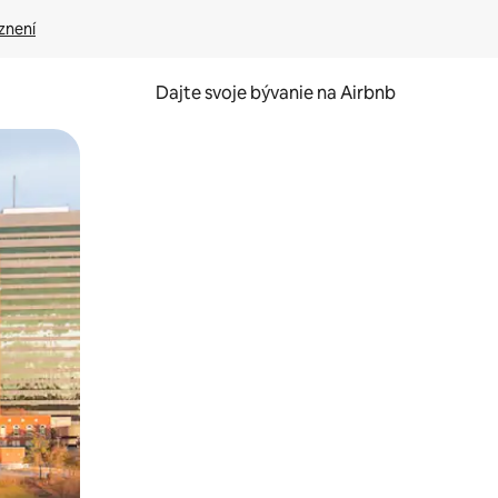
znení
Dajte svoje bývanie na Airbnb
kúmať pomocou dotykových gest či potiahnutia prstom.