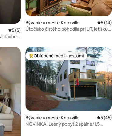
notení: 28
Bývanie v meste Knoxville
Priemerné ohodnot
5 (14)
Útočisko čistého pohodlia pri UT, letisku a
Priemerné ohodnotenie 5 z 5, počet hodnotení: 5
5 (5)
s veľkou manželskou
ástavbe v
posteľou/posteľami
Obľúbené medzi hosťami
Najobľúbenejšie medzi hosťami
notení: 41
Bývanie v meste Knoxville
Priemerné ohodnot
5 (45)
NOVINKA! Lesný pobyt 2 spálne/1,5
kúpeľne + garáž 6 míľ od UT