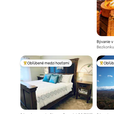
Bývanie v
Bezkonku
Vírivka| 
Obľúbené medzi hosťami
Obľúb
Najobľúbenejšie medzi hosťami
Najobľúb