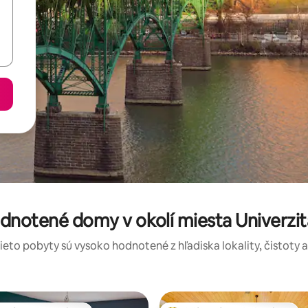
odnotené domy v okolí miesta Univerzi
tieto pobyty sú vysoko hodnotené z hľadiska lokality, čistoty 