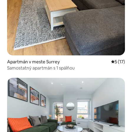
Apartmán v meste Surrey
Priemerné
5 (17)
Samostatný apartmán s 1 spálňou