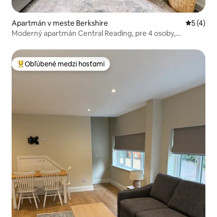
Apartmán v meste Berkshire
Priemerné
5 (4)
Moderný apartmán Central Reading, pre 4 osoby,
parkovanie pre elektrické vozidlá
Obľúbené medzi hosťami
Najobľúbenejšie medzi hosťami