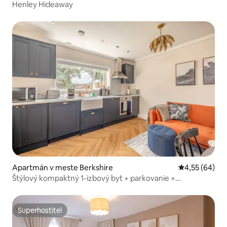
Henley Hideaway
Apartmán v meste Berkshire
Priemerné oho
4,55 (64)
Štýlový kompaktný 1-izbový byt + parkovanie +
klimatizácia + záhrada
Superhostiteľ
Superhostiteľ