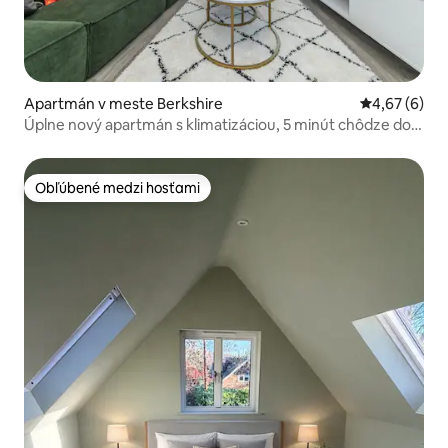
Apartmán v meste Berkshire
Priemerné oh
4,67 (6)
Úplne nový apartmán s klimatizáciou, 5 minút chôdze do
centra mesta
Obľúbené medzi hosťami
Obľúbené medzi hosťami