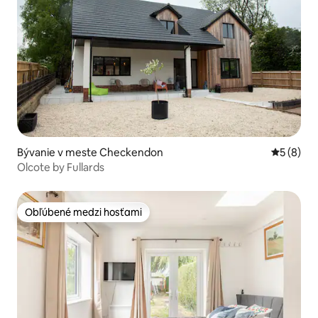
Bývanie v meste Checkendon
Priemerné
5 (8)
Olcote by Fullards
Obľúbené medzi hosťami
Obľúbené medzi hosťami