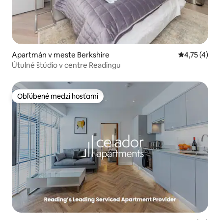
Apartmán v meste Berkshire
Priemerné o
4,75 (4)
Útulné štúdio v centre Readingu
Obľúbené medzi hosťami
Obľúbené medzi hosťami