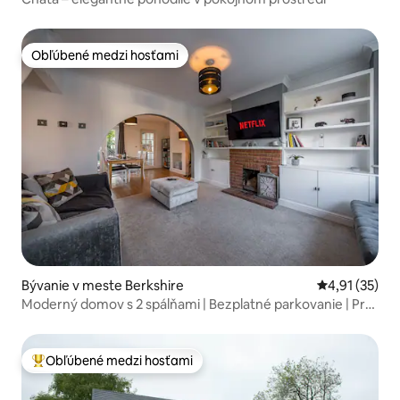
Obľúbené medzi hosťami
Obľúbené medzi hosťami
Bývanie v meste Berkshire
Priemerné oh
4,91 (35)
Moderný domov s 2 spálňami | Bezplatné parkovanie | Pre
4 osoby
Obľúbené medzi hosťami
Najobľúbenejšie medzi hosťami