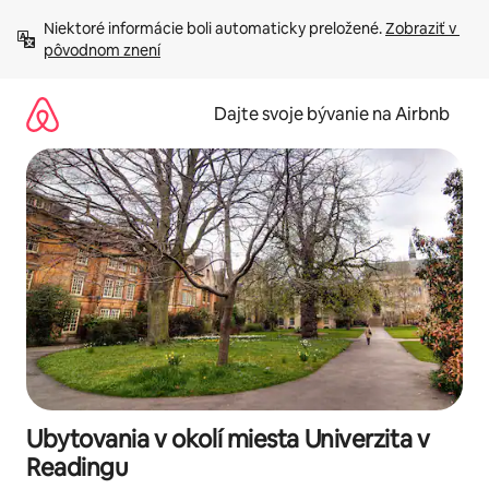
Preskočiť
Niektoré informácie boli automaticky preložené. 
Zobraziť v 
na
pôvodnom znení
obsah.
Dajte svoje bývanie na Airbnb
Ubytovania v okolí miesta Univerzita v
Readingu