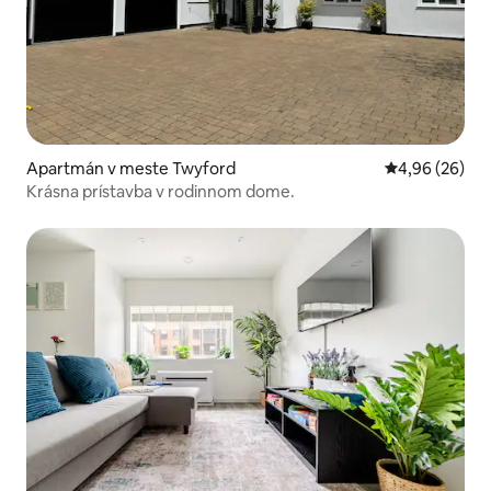
Apartmán v meste Twyford
Priemerné oho
4,96 (26)
Krásna prístavba v rodinnom dome.