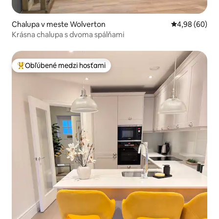
Chalupa v meste Wolverton
Priemerné oho
4,98 (60)
Krásna chalupa s dvoma spálňami
Obľúbené medzi hosťami
Najobľúbenejšie medzi hosťami