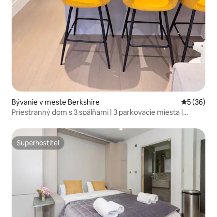
Bývanie v meste Berkshire
Priemerné 
5 (36)
Priestranný dom s 3 spálňami | 3 parkovacie miesta |
Ponúka týždenný pobyt
Superhostiteľ
Superhostiteľ