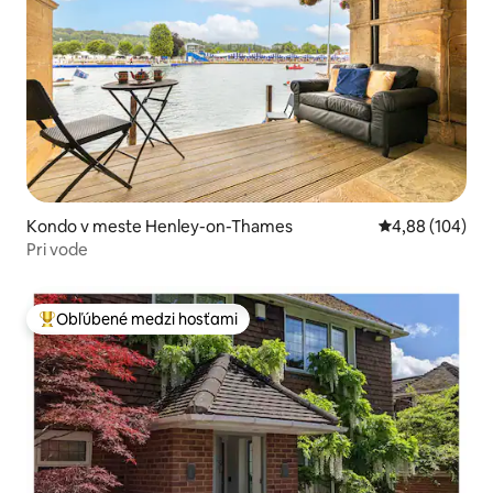
Kondo v meste Henley-on-Thames
Priemerné ohod
4,88 (104)
Pri vode
Obľúbené medzi hosťami
Najobľúbenejšie medzi hosťami