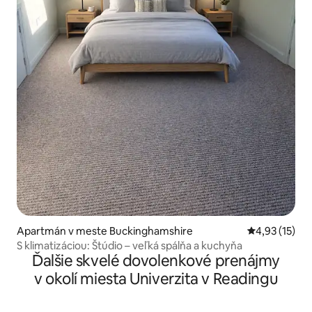
Apartmán v meste Buckinghamshire
Priemerné oh
4,93 (15)
S klimatizáciou: Štúdio – veľká spálňa a kuchyňa
Ďalšie skvelé dovolenkové prenájmy
v okolí miesta Univerzita v Readingu