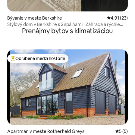
Bývanie v meste Berkshire
Priemerné oh
4,91 (23)
Štýlový dom v Berkshire s 2 spálňami | Záhrada a rýchle
Prenájmy bytov s klimatizáciou
spojenie
Obľúbené medzi hosťami
Najobľúbenejšie medzi hosťami
Apartmán v meste Rotherfield Greys
Priemerné
5 (5)