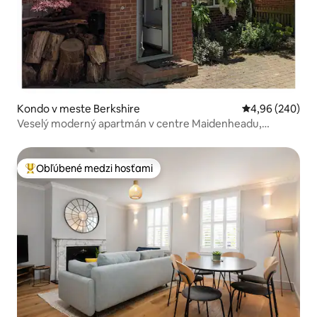
Kondo v meste Berkshire
Priemerné ohod
4,96 (240)
Veselý moderný apartmán v centre Maidenheadu,
parkovanie
Obľúbené medzi hosťami
Najobľúbenejšie medzi hosťami