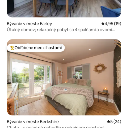
Bývanie v meste Earley
Priemerné oho
4,95 (19)
Útulný domov; relaxačný pobyt so 4 spálňami a dvomi
parkovacími miestami
Obľúbené medzi hosťami
Najobľúbenejšie medzi hosťami
Bývanie v meste Berkshire
Priemerné 
5 (24)
Chata – elegantné pohodlie v pokojnom prostredí