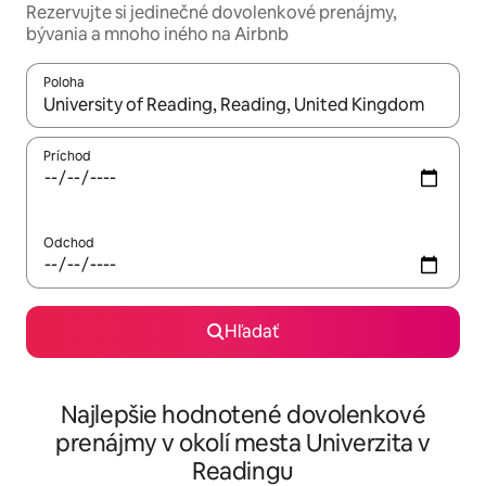
Rezervujte si jedinečné dovolenkové prenájmy,
bývania a mnoho iného na Airbnb
Poloha
Keď budú výsledky k dispozícii, môžete si ich prechádzať pom
Príchod
Odchod
Hľadať
Najlepšie hodnotené dovolenkové
prenájmy v okolí mesta Univerzita v
Readingu