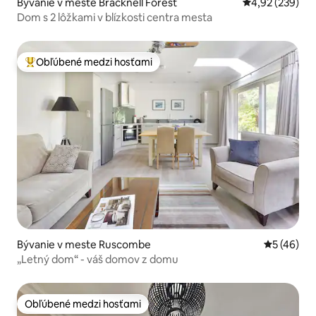
Bývanie v meste Bracknell Forest
Priemerné ohod
4,92 (239)
Dom s 2 lôžkami v blízkosti centra mesta
Obľúbené medzi hosťami
Najobľúbenejšie medzi hosťami
Bývanie v meste Ruscombe
Priemerné 
5 (46)
„Letný dom“ - váš domov z domu
Obľúbené medzi hosťami
Obľúbené medzi hosťami