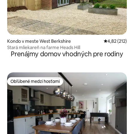
Kondo v meste West Berkshire
Priemerné ohod
4,82 (212)
Stará mliekareň na farme Heads Hill
Prenájmy domov vhodných pre rodiny
Obľúbené medzi hosťami
Obľúbené medzi hosťami