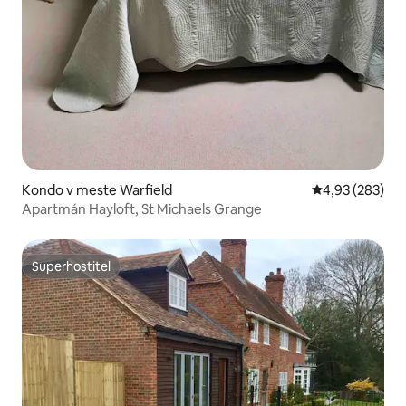
Kondo v meste Warfield
Priemerné ohod
4,93 (283)
Apartmán Hayloft, St Michaels Grange
Superhostiteľ
Superhostiteľ