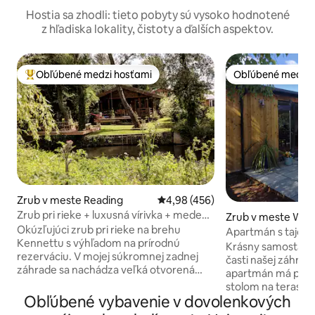
Hostia sa zhodli: tieto pobyty sú vysoko hodnotené
z hľadiska lokality, čistoty a ďalších aspektov.
Obľúbené medzi hosťami
Obľúbené medzi 
Najobľúbenejšie medzi hosťami
Obľúbené medzi 
Zrub v meste Reading
Priemerné ohodnotenie 4,98 z 5
4,98 (456)
Zrub pri rieke + luxusná vírivka + medený
Zrub v meste Woo
kúpeľ
Okúzľujúci zrub pri rieke na brehu
Apartmán s tajom
Kennettu s výhľadom na prírodnú
Krásny samostatný
rezerváciu. V mojej súkromnej zadnej
časti našej záhrad
záhrade sa nachádza veľká otvorená
apartmán má pekný
izba s 2 rozkladacími pohovkami pre 4
stolom na terase a 
osoby, bridlicovým biliardovým stolom a
Obľúbené vybavenie v dovolenkových
je veľká otvorená 
Hi-Fi systémom. K dispozícii je luxusná
salónik s rozklad