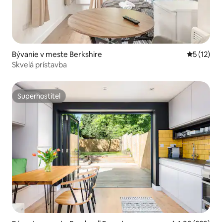
Bývanie v meste Berkshire
Priemerné
5 (12)
Skvelá prístavba
Superhostiteľ
Superhostiteľ