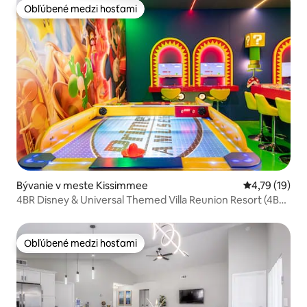
Obľúbené medzi hosťami
Obľúbené medzi hosťami
Bývanie v meste Kissimmee
Priemerné oh
4,79 (19)
4BR Disney & Universal Themed Villa Reunion Resort (4BR
Disney a Universal tematická vila Reunion Resort)
Obľúbené medzi hosťami
Obľúbené medzi hosťami