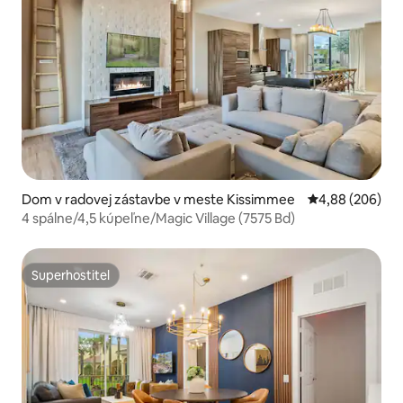
Dom v radovej zástavbe v meste Kissimmee
Priemerné ohod
4,88 (206)
4 spálne/4,5 kúpeľne/Magic Village (7575 Bd)
Superhostiteľ
Superhostiteľ