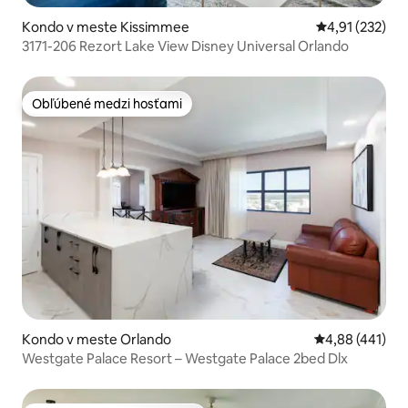
Kondo v meste Kissimmee
Priemerné ohod
4,91 (232)
3171-206 Rezort Lake View Disney Universal Orlando
Obľúbené medzi hosťami
Obľúbené medzi hosťami
Kondo v meste Orlando
Priemerné ohod
4,88 (441)
Westgate Palace Resort – Westgate Palace 2bed Dlx