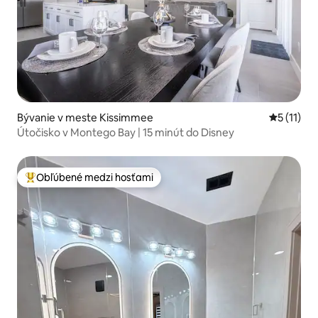
Bývanie v meste Kissimmee
Priemerné
5 (11)
Útočisko v Montego Bay | 15 minút do Disney
Obľúbené medzi hosťami
Najobľúbenejšie medzi hosťami