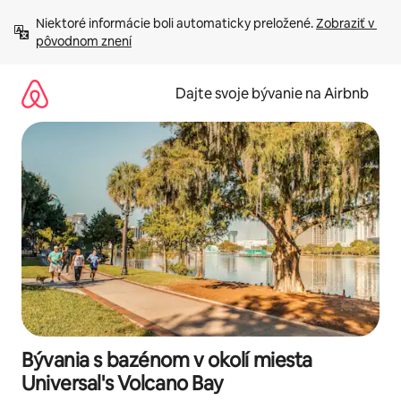
Preskočiť
Niektoré informácie boli automaticky preložené. 
Zobraziť v 
na
pôvodnom znení
obsah.
Dajte svoje bývanie na Airbnb
Bývania s bazénom v okolí miesta
Universal's Volcano Bay