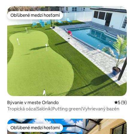
Obľúbené medzi hosťami
Obľúbené medzi hosťami
Bývanie v meste Orlando
Priemerné
5 (9)
Tropická oáza|Salónik|Putting green|Vyhrievaný bazén
Obľúbené medzi hosťami
Obľúbené medzi hosťami