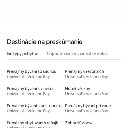
Destinácie na preskúmanie
Iné typy pobytov
Najzaujímavejšie pamiatky v okolí
Prenájmy bývaní so saunou
Prenájmy v rezortoch
Universal's Volcano Bay
Universal's Volcano Bay
Prenájmy bývaní s vírivkou
Hotelové izby
Universal's Volcano Bay
Universal's Volcano Bay
Prenájmy bývaní s prístupom k jazeru
Prenájmy bývaní pri vode
Universal's Volcano Bay
Universal's Volcano Bay
Prenájmy ubytovaní s raňajkami
Zobraziť viac