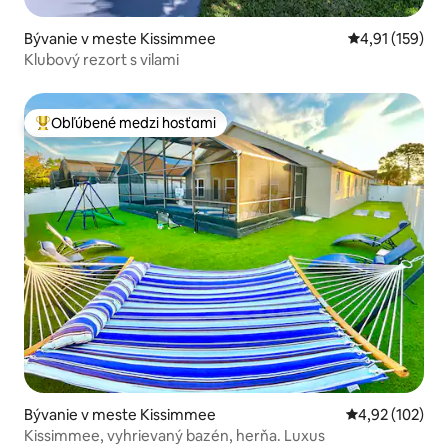
Bývanie v meste Kissimmee
Priemerné oho
4,91 (159)
Klubový rezort s vilami
Obľúbené medzi hosťami
Najobľúbenejšie medzi hosťami
Bývanie v meste Kissimmee
Priemerné ohod
4,92 (102)
Kissimmee, vyhrievaný bazén, herňa. Luxus