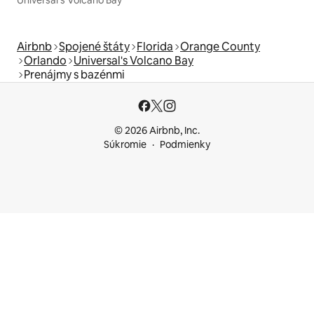
Universal's Volcano Bay
Airbnb
Spojené štáty
Florida
Orange County
Orlando
Universal's Volcano Bay
Prenájmy s bazénmi
© 2026 Airbnb, Inc.
Súkromie
Podmienky