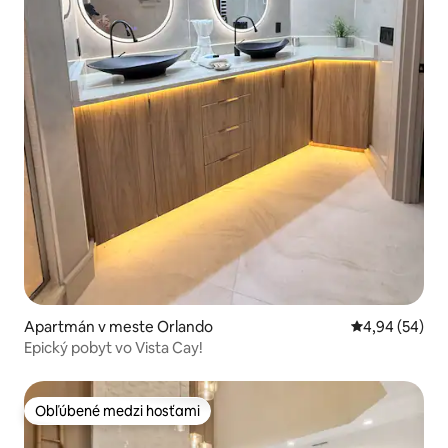
Apartmán v meste Orlando
Priemerné oho
4,94 (54)
Epický pobyt vo Vista Cay!
Obľúbené medzi hosťami
Obľúbené medzi hosťami