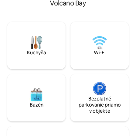
Volcano Bay
manželskou posteľou. Využite h
vesmír 🏰 20-minútové magické
vybavenie, ako sú 
kráľovstvo 🛍️20 MIn Disney Springs 📺 4
posilňovňa a tenis
inteligentné televízory 🛜 Rýchle WI-FI
miesto na návštevu
🧑‍🍳 Plne vybavená kuchyňa 💻
Kongresového cen
Vyhradený pracovný priestor 🅿️
s terasou, kuchyň
Bezplatné parkovanie na mieste 🍗
pracovným priest
Grilovanie - vonkajšie stolovanie
rodiny alebo profe
🏊‍♀️Vyhrievaný súkromný bazén 🗑️Práčku
vyspia 4 osoby. S
a sušičku 👫Vhodné pre deti 🎱⛳️🏓
Kuchyňa
Wi-Fi
Rodinné hry: biliardový stôl, golf, ping
PongTable
Bezplatné
Bazén
parkovanie priamo
v objekte