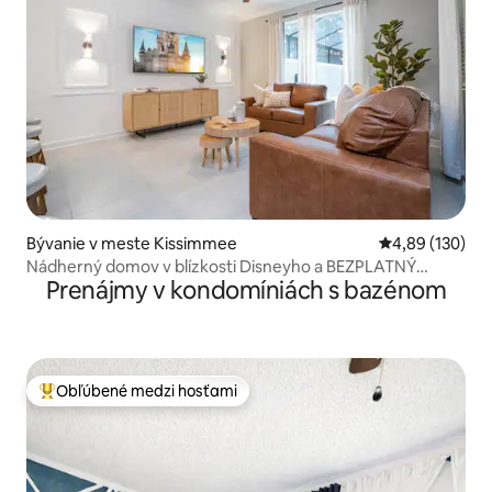
Bývanie v meste Kissimmee
Priemerné ohod
4,89 (130)
Nádherný domov v blízkosti Disneyho a BEZPLATNÝ
Prenájmy v kondomíniách s bazénom
vodný park 2421
Obľúbené medzi hosťami
Najobľúbenejšie medzi hosťami