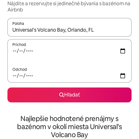
Nájdite a rezervujte si jedinečné bývania s bazénom na
Airbnb
Poloha
Keď budú výsledky k dispozícii, môžete si ich prechádzať pom
Príchod
Odchod
Hľadať
Najlepšie hodnotené prenájmy s
bazénom v okolí miesta Universal's
Volcano Bay