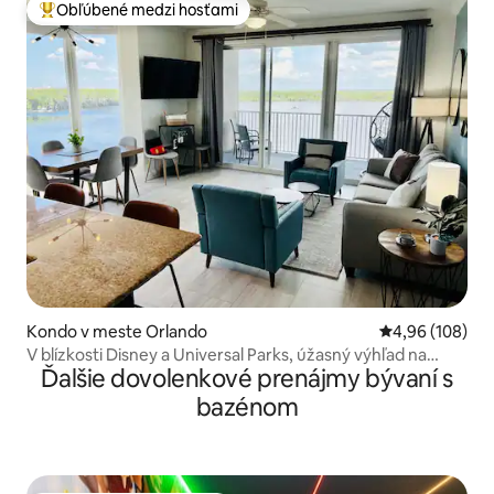
Obľúbené medzi hosťami
Najobľúbenejšie medzi hosťami
Kondo v meste Orlando
Priemerné ohod
4,96 (108)
V blízkosti Disney a Universal Parks, úžasný výhľad na
Ďalšie dovolenkové prenájmy bývaní s
jazero
bazénom