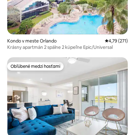
Kondo v meste Orlando
Priemerné oho
4,79 (271)
Krásny apartmán 2 spálne 2 kúpeľne Epic/Universal
Obľúbené medzi hosťami
Obľúbené medzi hosťami