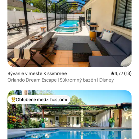
Bývanie v meste Kissimmee
Priemerné oh
4,77 (13)
Orlando Dream Escape | Súkromný bazén | Disney
Obľúbené medzi hosťami
Najobľúbenejšie medzi hosťami