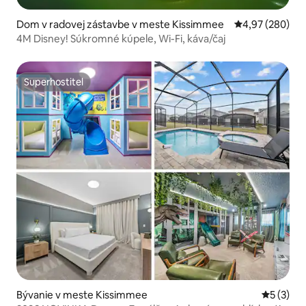
Dom v radovej zástavbe v meste Kissimmee
Priemerné ohod
4,97 (280)
4M Disney! Súkromné kúpele, Wi-Fi, káva/čaj
Superhostiteľ
Superhostiteľ
Bývanie v meste Kissimmee
Priemerné
5 (3)