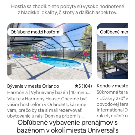
Hostia sa zhodli: tieto pobyty sú vysoko hodnotené
z hľadiska lokality, čistoty a ďalších aspektov.
Obľúbené medzi hosťami
Obľúbené medzi 
Obľúbené medzi hosťami
Obľúbené medzi 
Kondo v meste Or
Bývanie v meste Orlando
Priemerné ohodnotenie 5 z 5
5 (104)
Súkromná terasa •
Harmónia | Vyhrievaný bazén | 10 minút
• 2/2 – Veľká manž
od Universal a Epic.
• Úžasný 270° výh
Vitajte v Harmony House: Chceme byť
obvodovej terasy. • Nachádza sa v srdci
vaším hostiteľom v Orlande! Ukážeme
International Drive
vám, prečo by ste si mali rezervovať
rakiet, nočné ohň
ubytovanie u nás: Dom na prízemí s
Obľúbené vybavenie prenájmov s
dronov zo štúdií U
rozlohou 🏡 1800 stôp2 🌇
• Nedávno zrekon
Najobľúbenejšie miesto 🎢10-minútové
bazénom v okolí miesta Universal's
2 spálňami/2 kúpe
štúdiá Universal 🎢 13-minútový epický