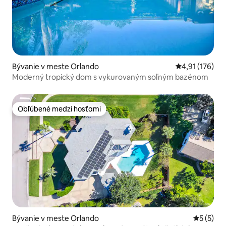
Bývanie v meste Orlando
Priemerné oho
4,91 (176)
Moderný tropický dom s vykurovaným soľným bazénom
Obľúbené medzi hosťami
Obľúbené medzi hosťami
Bývanie v meste Orlando
Priemerné
5 (5)