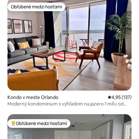
Obľúbené medzi hosťami
Obľúbené medzi hosťami
Kondo v meste Orlando
Priemerné ohod
4,95 (137)
Moderný kondomínium s výhľadom na jazero 1 míľu od
Disneyho
Obľúbené medzi hosťami
Najobľúbenejšie medzi hosťami