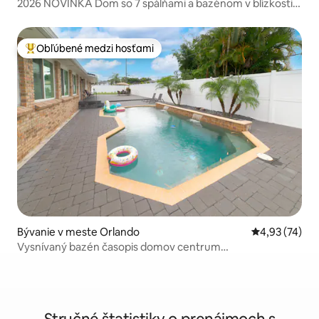
2026 NOVINKA Dom so 7 spálňami a bazénom v blízkosti
Disney | Solara Resort
Obľúbené medzi hosťami
Najobľúbenejšie medzi hosťami
Bývanie v meste Orlando
Priemerné oho
4,93 (74)
Vysnívaný bazén časopis domov centrum
mesta/parky/DT