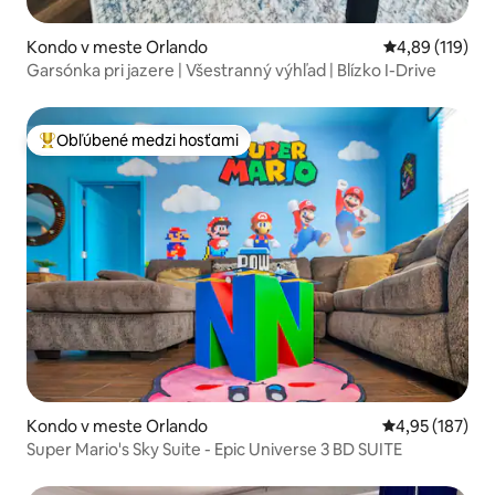
Kondo v meste Orlando
Priemerné ohod
4,89 (119)
Garsónka pri jazere | Všestranný výhľad | Blízko I-Drive
Obľúbené medzi hosťami
Najobľúbenejšie medzi hosťami
Kondo v meste Orlando
Priemerné ohod
4,95 (187)
Super Mario's Sky Suite - Epic Universe 3 BD SUITE