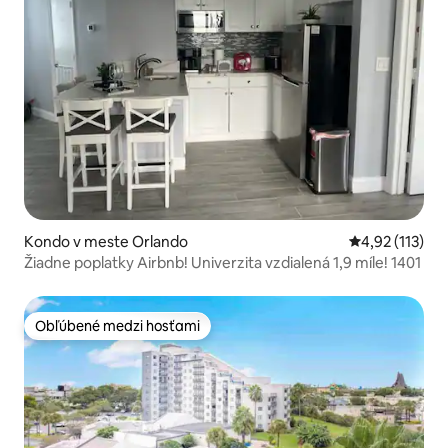
Kondo v meste Orlando
Priemerné oho
4,92 (113)
Žiadne poplatky Airbnb! Univerzita vzdialená 1,9 míle! 1401
Obľúbené medzi hosťami
Obľúbené medzi hosťami