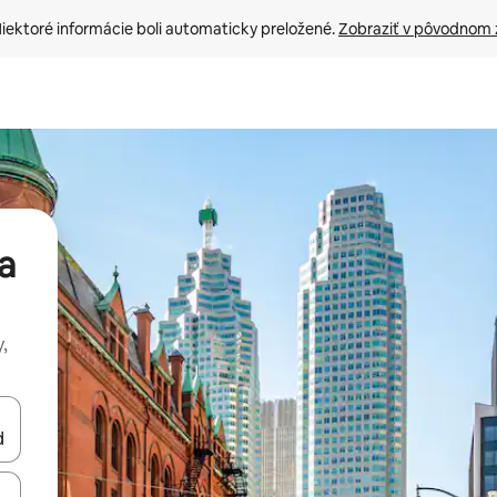
iektoré informácie boli automaticky preložené. 
Zobraziť v pôvodnom 
a
,
rechádzať pomocou klávesov so šípkami nahor a nadol alebo ich pres