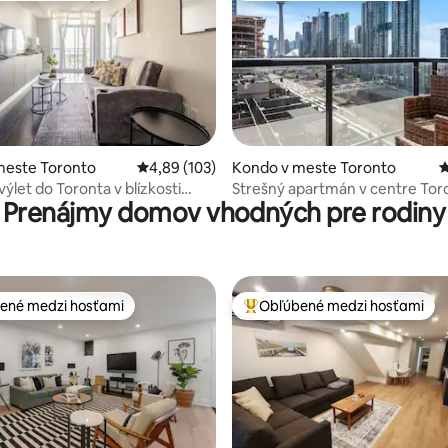
4,93 z 5, počet hodnotení: 115
meste Toronto
Priemerné ohodnotenie 4,89 z 5, počet hodno
4,89 (103)
Kondo v meste Toronto
P
ýlet do Toronta v blízkosti
Strešný apartmán v centre Tor
Prenájmy domov vhodných pre rodiny
ntre + parkovanie
(výhľad na CN Tower)
ené medzi hosťami
Obľúbené medzi hosťami
enejšie medzi hosťami
Najobľúbenejšie medzi hosťami