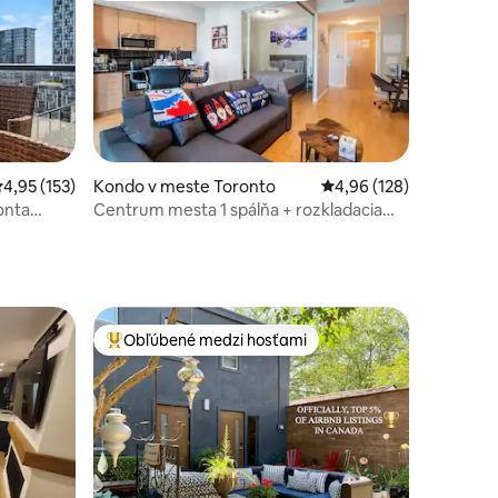
tení: 103
riemerné ohodnotenie 4,95 z 5, počet hodnotení: 153
4,95 (153)
Kondo v meste Toronto
Priemerné ohodnotenie
4,96 (128)
onta
Centrum mesta 1 spálňa + rozkladacia
pohovka / pár krokov od
ScotiabankArena / MTCC
Obľúbené medzi hosťami
Najobľúbenejšie medzi hosťami