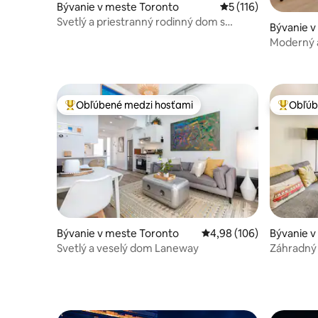
Bývanie v meste Toronto
Priemerné ohodnoten
5 (116)
Svetlý a priestranný rodinný dom s
Bývanie v
3 spálňami | Metro v pešej vzdialenosti
Moderný 
Obľúbené medzi hosťami
Obľúb
Najobľúbenejšie medzi hosťami
Najobľúb
Bývanie v meste Toronto
Priemerné ohodnotenie 
4,98 (106)
Bývanie v
Svetlý a veselý dom Laneway
Záhradný 