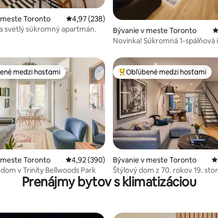
ie 5 z 5, počet hodnotení: 116
 meste Toronto
Priemerné ohodnotenie 4,97 z 5, počet hodno
4,97 (238)
a svetlý súkromný apartmán.
Bývanie v meste Toronto
P
Novinka! Súkromná 1-spálňová i
Toronte od Danforth, pre 4 os
ené medzi hosťami
Obľúbené medzi hosťami
enejšie medzi hosťami
Najobľúbenejšie medzi hosťami
4,98 z 5, počet hodnotení: 106
 meste Toronto
Priemerné ohodnotenie 4,92 z 5, počet hodno
4,92 (390)
Bývanie v meste Toronto
P
dom v Trinity Bellwoods Park
Štýlový dom z 70. rokov 19. stor
Prenájmy bytov s klimatizáciou
blízkosti Distillery District a Ol