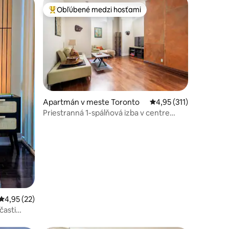
Obľúbené medzi hosťami
Najobľúbenejšie medzi hosťami
Apartmán v meste Toronto
Priemerné ohodnotenie
4,95 (311)
Priestranná 1-spálňová izba v centre
mesta
notení: 17
Priemerné ohodnotenie 4,95 z 5, počet hodnotení: 22
4,95 (22)
časti