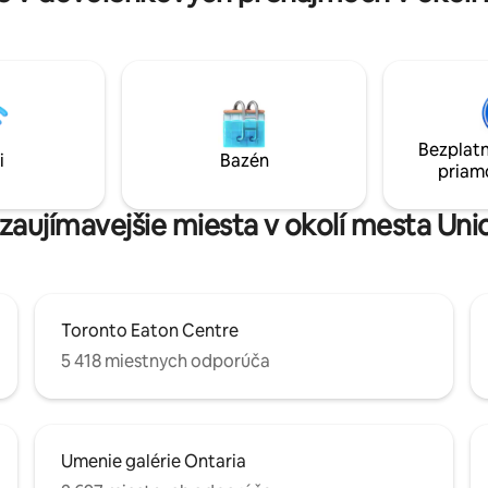
dopravnej stanice Union. Vyba
ch/koncertných arén,
kuchyňou a 4K televízorom so
ent District, reštaurácií a
streamovacími aplikáciami sa v
 Maximálne dvaja hostia a
luxusnom kondomíniu budete cí
števníci nie sú povolení.
doma.
 si, prosím, celú časť s
i!
Bezplatn
i
Bazén
priam
jzaujímavejšie miesta v okolí mesta Uni
Toronto Eaton Centre
5 418 miestnych odporúča
Umenie galérie Ontaria