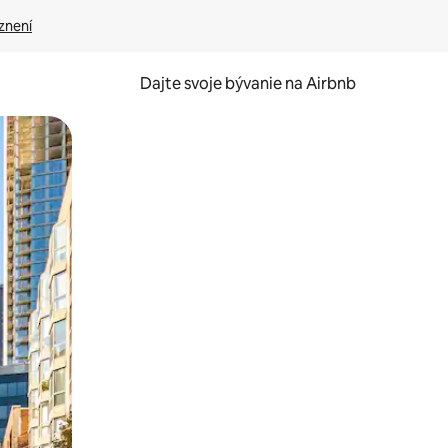
znení
Dajte svoje bývanie na Airbnb
kúmať pomocou dotykových gest či potiahnutia prstom.