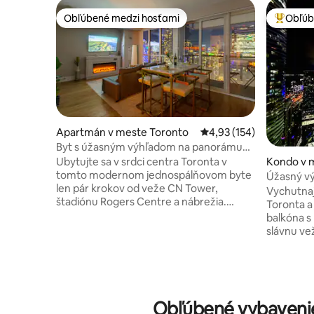
Obľúbené medzi hosťami
Obľúb
Obľúbené medzi hosťami
Najobľúb
Apartmán v meste Toronto
Priemerné ohodnotenie 
4,93 (154)
Byt s úžasným výhľadom na panorámu
mesta, pár krokov od veže CN Tower
Kondo v 
Ubytujte sa v srdci centra Toronta v
tomto modernom jednospálňovom byte
Úžasný vý
len pár krokov od veže CN Tower,
srdci Toro
Vychutnaj
štadiónu Rogers Centre a nábrežia.
Toronta a
Ubytovanie je vybavené pohodlnou
balkóna s
manželskou posteľou Queen v spálni a
slávnu ve
rozkladacou pohovkou v obývacej izbe,
King – ide
takže je ideálne pre páry alebo malé
priateľov 
skupiny. Vychutnajte si výhľad na
pracovne.
panorámu mesta cez okná od podlahy až
kanadskéh
po strop alebo si oddýchnite na
Union Sta
Obľúbené vybavenie
súkromnom balkóne. Apartmán ponúka
Tower, Ha