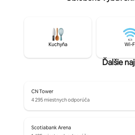
plne vybavenú kuchyňu, inteligentný
športový
televízor, vysokorýchlostné Wi-Fi
Entertainm
pripojenie a práčku so sušičkou v
obchodov.
apartmáne. Hostia majú tiež prístup do
žiadni náv
posilňovne a k vonkajšiemu bazénu.
Prečítajte
pravidlam
Kuchyňa
Wi-F
Ďalšie na
CN Tower
4 295 miestnych odporúča
Scotiabank Arena