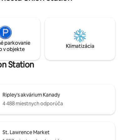
Aquarium, CN Tower, Metro Toronto
vené
Convention Centre a ďalších. Okná od
podlahy až po strop. Vysokorýchlostný
 tomto
internet/ Wi-Fi, 42-palcová káblová
tiť ako
televízia s plochou obrazovkou, plne
zásobená kuchyňa a práčka/sušička v
jednotke. Úžasný výhľad z vášho
é parkovanie
súkromného balkóna. V budove sa
Klimatizácia
o v objekte
nachádza aj obchod s potravinami s
potravinami a reštaurácie.
on Station
Ripley's akvárium Kanady
4 488 miestnych odporúča
St. Lawrence Market