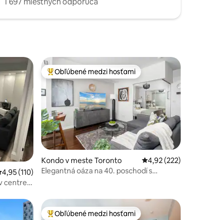
1 697 miestnych odporúča
Obľúbené medzi hosťami
Najobľúbenejšie medzi hosťami
Kondo v meste Toronto
Priemerné ohodnotenie
4,92 (222)
otení: 110
Elegantná oáza na 40. poschodí s
riemerné ohodnotenie 4,95 z 5, počet hodnotení: 110
4,95 (110)
výhľadom na CN Tower a jazero
v centre
Obľúbené medzi hosťami
Najobľúbenejšie medzi hosťami