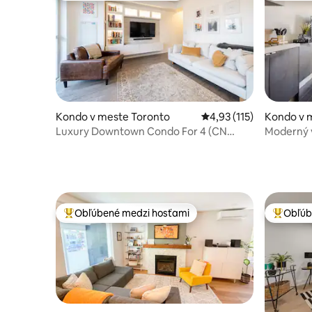
Kondo v meste Toronto
Priemerné ohodnotenie 
4,93 (115)
Kondo v 
Luxury Downtown Condo For 4 (CN
Moderný v
Tower Views)
Rogers Ce
Obľúbené medzi hosťami
Obľúb
Najobľúbenejšie medzi hosťami
Najobľúb