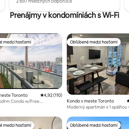
2 697 miestnych odporúča
Prenájmy v kondomíniách s Wi-Fi
é medzi hosťami
Obľúbené medzi hosťami
é medzi hosťami
Obľúbené medzi hosťami
4,86 z 5, počet hodnotení: 108
meste Toronto
Priemerné ohodnotenie 4,92 z 5, počet hodn
4,92 (110)
Kondo v meste Toronto
P
bdrm Condo w/Free
N tower view
Moderný apartmán s 1 spálňou 
Toronta, manželská posteľ
é medzi hosťami
Obľúbené medzi hosťami
é medzi hosťami
Obľúbené medzi hosťami