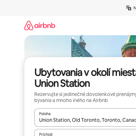
Preskočiť
N
na
obsah.
Ubytovania v okolí miest
Union Station
Rezervujte si jedinečné dovolenkové prenájmy
bývania a mnoho iného na Airbnb
Poloha
Keď budú výsledky k dispozícii, môžete si ich p
Príchod