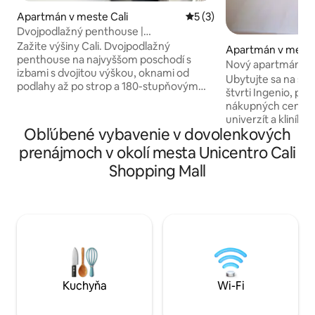
Apartmán v meste Cali
Priemerné ohodnotenie 5 z
5 (3)
Dvojpodlažný penthouse |
Panoramatický výhľad + terasa Cali
Zažite výšiny Cali. Dvojpodlažný
Apartmán v meste
penthouse na najvyššom poschodí s
Nový apartmán na 
izbami s dvojitou výškou, oknami od
Ubytujte sa na str
podlahy až po strop a 180-stupňovým
štvrti Ingenio, pä
výhľadom na Andy. Obývacia izba s
nákupných centier,
koženým nábytkom, kuchyňa v štýle
univerzít a kliník v
ostrova so špičkovými spotrebičmi,
Obľúbené vybavenie v dovolenkových
pár minút od všetk
mramorové a čierne oceľové povrchové
úplne tichej lokal
prenájmoch v okolí mesta Unicentro Cali
úpravy. Hlavná kúpeľňa s voľne stojacou
recepciu, bezplat
vaňou a spa dažďovou sprchou.
Shopping Mall
parkovisko, výťah
Súkromná terasa s panoramatickým
coworkingový prie
výhľadom. 2 spálne, ideálne pre páry,
garsónkový apart
rodiny alebo služobné cesty. Bezplatné,
kuchyňu, klimatizá
rezidenčné a zabezpečené parkovanie:
veľkú manželskú p
5 áut a 10 motocyklov.
King) na pohodlný
odpočinok.
Kuchyňa
Wi-Fi