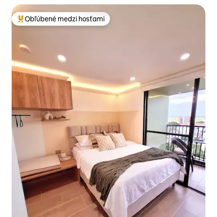
Obľúbené medzi hosťami
Najobľúbenejšie medzi hosťami