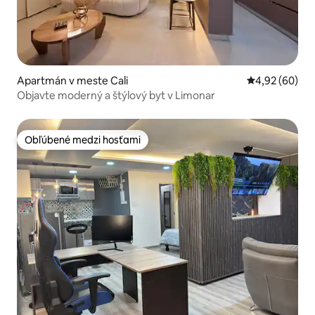
Apartmán v meste Cali
Priemerné oho
4,92 (60)
Objavte moderný a štýlový byt v Limonar
Obľúbené medzi hosťami
Obľúbené medzi hosťami