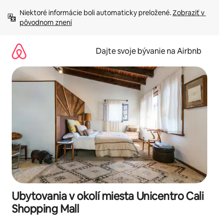
Preskočiť
Niektoré informácie boli automaticky preložené. 
Zobraziť v 
na
pôvodnom znení
obsah.
Dajte svoje bývanie na Airbnb
Ubytovania v okolí miesta Unicentro Cali
Shopping Mall