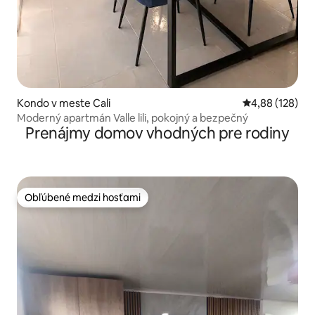
Kondo v meste Cali
Priemerné ohod
4,88 (128)
Moderný apartmán Valle lili, pokojný a bezpečný
Prenájmy domov vhodných pre rodiny
Obľúbené medzi hosťami
Obľúbené medzi hosťami