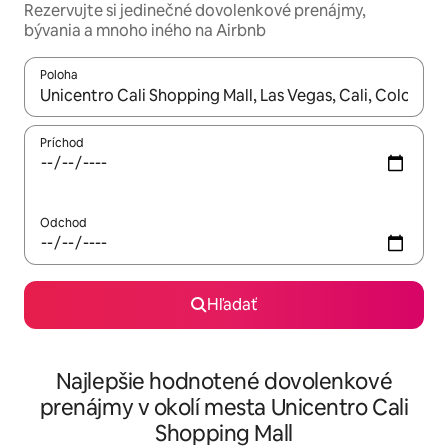
Rezervujte si jedinečné dovolenkové prenájmy,
bývania a mnoho iného na Airbnb
Poloha
Keď budú výsledky k dispozícii, môžete si ich prechádzať pom
Príchod
Odchod
Hľadať
Najlepšie hodnotené dovolenkové
prenájmy v okolí mesta Unicentro Cali
Shopping Mall