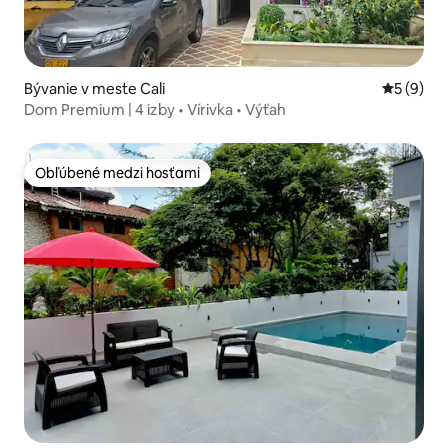
Bývanie v meste Cali
Priemerné
5 (9)
Dom Premium | 4 izby • Vírivka • Výťah
Obľúbené medzi hosťami
Obľúbené medzi hosťami