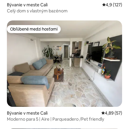
Bývanie v meste Cali
Priemerné oh
4,9 (127)
Celý dom s vlastným bazénom
Obľúbené medzi hosťami
Obľúbené medzi hosťami
Bývanie v meste Cali
Priemerné oho
4,89 (57)
Moderno para 5 | Aire | Parqueadero /Pet friendly