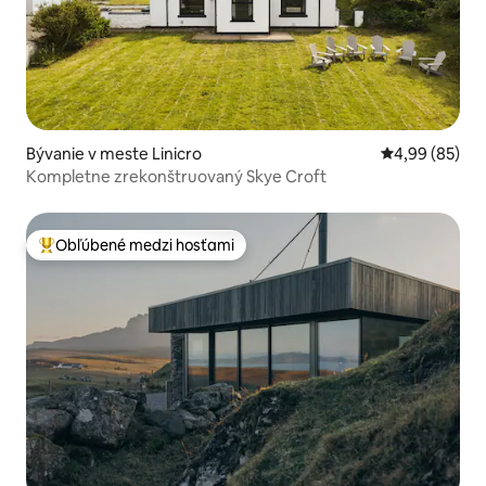
Bývanie v meste Linicro
Priemerné oho
4,99 (85)
Kompletne zrekonštruovaný Skye Croft
Obľúbené medzi hosťami
Najobľúbenejšie medzi hosťami