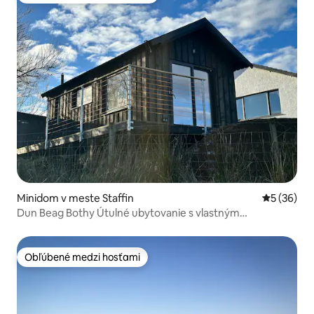
Minidom v meste Staffin
Priemerné 
5 (36)
Dun Beag Bothy Útulné ubytovanie s vlastným
stravovaním
Obľúbené medzi hosťami
Obľúbené medzi hosťami