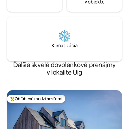
v objekte
Klimatizácia
Ďalšie skvelé dovolenkové prenájmy
v lokalite Uig
Obľúbené medzi hosťami
Najobľúbenejšie medzi hosťami