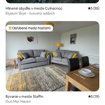
Hlinené obydlie v meste Culnacnoc
Priemerné 
5 (55)
Elysium Skye – luxusný oddych
Obľúbené medzi hosťami
Najobľúbenejšie medzi hosťami
Bývanie v meste Staffin
Priemerné 
5 (19)
Dun Mor Haven