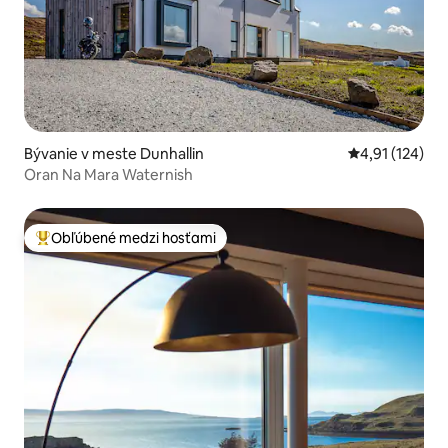
Bývanie v meste Dunhallin
Priemerné oho
4,91 (124)
Oran Na Mara Waternish
Obľúbené medzi hosťami
Najobľúbenejšie medzi hosťami