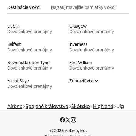
Destinácie v okolí
Najzaujímavejšie pamiatky v okolí
Dublin
Glasgow
Dovolenkové prenájmy
Dovolenkové prenájmy
Belfast
Inverness
Dovolenkové prenájmy
Dovolenkové prenájmy
Newcastle upon Tyne
Fort William
Dovolenkové prenájmy
Dovolenkové prenájmy
Isle of Skye
Zobraziť viac
Dovolenkové prenájmy
Airbnb
Spojené kráľovstvo
Škótsko
Highland
Uig
© 2026 Airbnb, Inc.