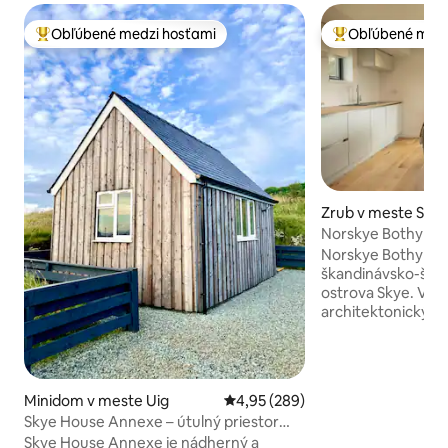
Obľúbené medzi hosťami
Obľúbené medz
Najobľúbenejšie medzi hosťami
Najobľúbenejšie 
Zrub v meste Skye
Norskye Bothy
Norskye Bothy je 
škandinávsko-škót
ostrova Skye. V našej ekologickej chate s
architektonickým
ubytovať až dve o
nerušený výhľad n
Chata má otvorený
izby, kuchyne a j
Minidom v meste Uig
Priemerné ohodnotenie 4,95 z 5
4,95 (289)
spálňou s manžels
Skye House Annexe – útulný priestor
King a sprchovac
pre dvoch
Skye House Annexe je nádherný a
Nachádzame sa v c