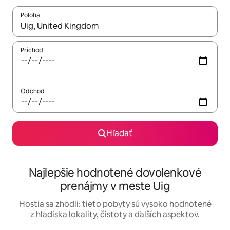
Poloha
Keď budú výsledky k dispozícii, môžete si ich prechádzať pom
Príchod
Odchod
Hľadať
Najlepšie hodnotené dovolenkové
prenájmy v meste Uig
Hostia sa zhodli: tieto pobyty sú vysoko hodnotené
z hľadiska lokality, čistoty a ďalších aspektov.