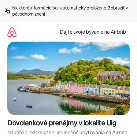
Preskočiť
Niektoré informácie boli automaticky preložené. 
Zobraziť v 
na
pôvodnom znení
obsah.
Dajte svoje bývanie na Airbnb
Dovolenkové prenájmy v lokalite Uig
Nájdite a rezervujte si jedinečné ubytovania na Airbnb