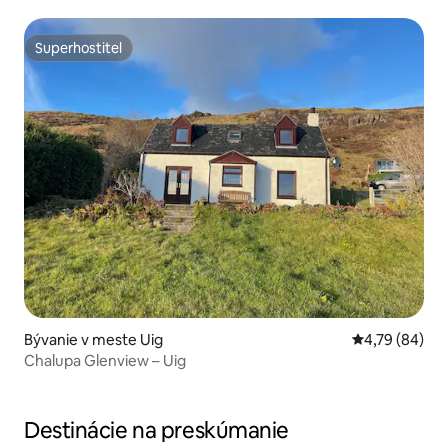
Superhostiteľ
Superhostiteľ
Bývanie v meste Uig
Priemerné oho
4,79 (84)
Chalupa Glenview – Uig
Destinácie na preskúmanie