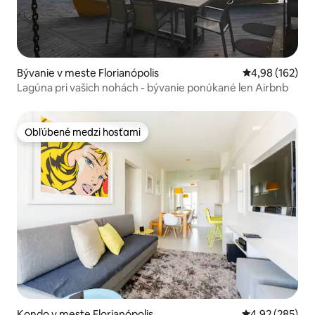
Bývanie v meste Florianópolis
Priemerné ohod
4,98 (162)
Lagúna pri vašich nohách - bývanie ponúkané len Airbnb
Obľúbené medzi hosťami
Obľúbené medzi hosťami
Kondo v meste Florianópolis
Priemerné ohod
4,92 (285)