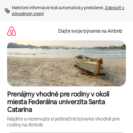
Preskočiť
Niektoré informácie boli automaticky preložené. 
Zobraziť v 
na
pôvodnom znení
obsah.
Dajte svoje bývanie na Airbnb
Prenájmy vhodné pre rodiny v okolí
miesta Federálna univerzita Santa
Catarina
Nájdite a rezervujte si jedinečné bývania vhodné pre
rodiny na Airbnb