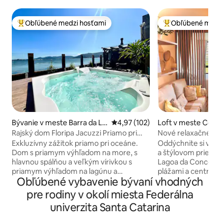
Obľúbené medzi hosťami
Obľúbené medz
Najobľúbenejšie medzi hosťami
Najobľúbenejšie 
Bývanie v meste Barra da La
Priemerné ohodnotenie 4,97 z 5
4,97 (102)
Loft v meste Cór
goa
de
Rajský dom Floripa Jacuzzi Priamo pri
Nové relaxačné št
mori
prírodou!
Exkluzívny zážitok priamo pri oceáne.
Oddýchnite si v 
Dom s priamym výhľadom na more, s
a štýlovom priest
hlavnou spálňou a veľkým vírivkou s
Lagoa da Conceiç
priamym výhľadom na lagúnu a
plážami a centrom
Obľúbené vybavenie bývaní vhodných
jedinečný západ slnka. Sofistikovaná
tiež nádherný zele
rezidencia so 4 klimatizovanými
pripojený k budov
pre rodiny v okolí miesta Federálna
spálňami (2 vlastné kúpeľne + 2 spálne).
kontakte s prírod
univerzita Santa Catarina
Krásny vonkajší priestor s kioskom
čerstvým vzduchom
orientovaným smerom k vode, grilom,
budete vo vnútri 