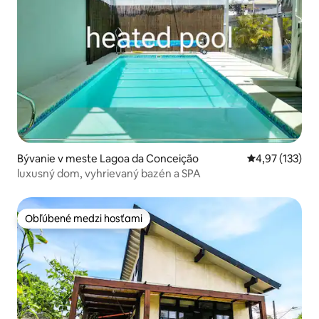
Bývanie v meste Lagoa da Conceição
Priemerné ohod
4,97 (133)
luxusný dom, vyhrievaný bazén a SPA
Obľúbené medzi hosťami
Obľúbené medzi hosťami