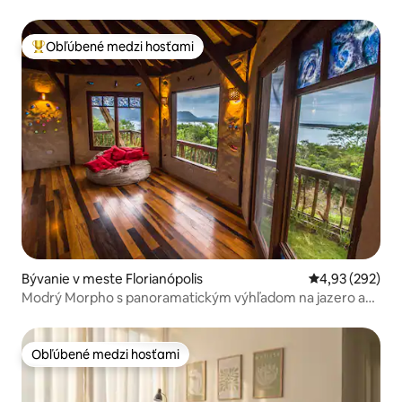
Obľúbené medzi hosťami
Najobľúbenejšie medzi hosťami
Bývanie v meste Florianópolis
Priemerné ohod
4,93 (292)
Modrý Morpho s panoramatickým výhľadom na jazero a
more
Obľúbené medzi hosťami
Obľúbené medzi hosťami