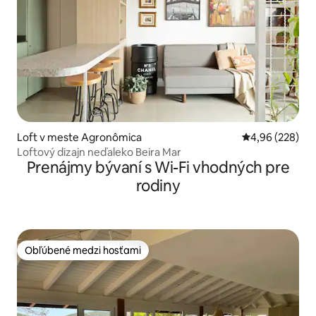
Loft v meste Agronômica
Priemerné ohod
4,96 (228)
Loftový dizajn neďaleko Beira Mar
Prenájmy bývaní s Wi-Fi vhodných pre
rodiny
Obľúbené medzi hosťami
Obľúbené medzi hosťami