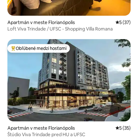
Apartmán v meste Florianópolis
Priemerné 
5 (37)
Loft Viva Trindade / UFSC - Shopping Villa Romana
Obľúbené medzi hosťami
Najobľúbenejšie medzi hosťami
Apartmán v meste Florianópolis
Priemerné 
5 (35)
Štúdio Viva Trindade pred HU a UFSC