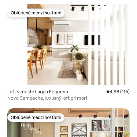
Obľúbené medzi hosťami
Obľúbené medzi hosťami
Loft v meste Lagoa Pequena
Priemerné ohod
4,98 (116)
Novo Campeche, luxusný loft pri mori
Obľúbené medzi hosťami
Obľúbené medzi hosťami