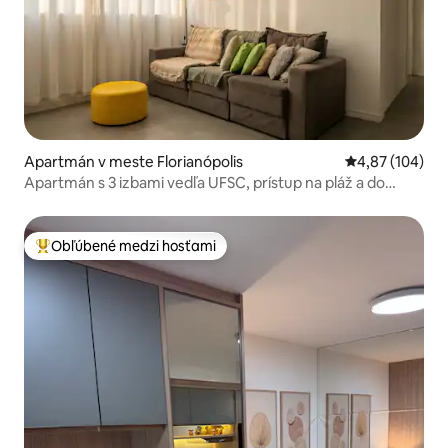
Apartmán v meste Florianópolis
Priemerné ohod
4,87 (104)
Apartmán s 3 izbami vedľa UFSC, prístup na pláž a do
centra
Obľúbené medzi hosťami
Najobľúbenejšie medzi hosťami