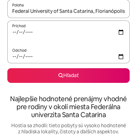
Poloha
Keď budú výsledky k dispozícii, môžete si ich prechádzať pom
Príchod
Odchod
Hľadať
Najlepšie hodnotené prenájmy vhodné
pre rodiny v okolí miesta Federálna
univerzita Santa Catarina
Hostia sa zhodli: tieto pobyty sú vysoko hodnotené
z hľadiska lokality, čistoty a ďalších aspektov.