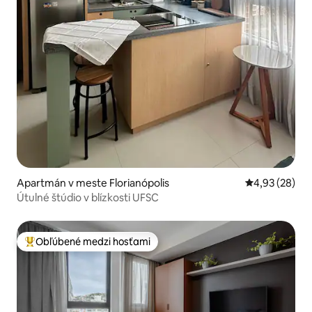
Apartmán v meste Florianópolis
Priemerné oho
4,93 (28)
Útulné štúdio v blízkosti UFSC
Obľúbené medzi hosťami
Najobľúbenejšie medzi hosťami