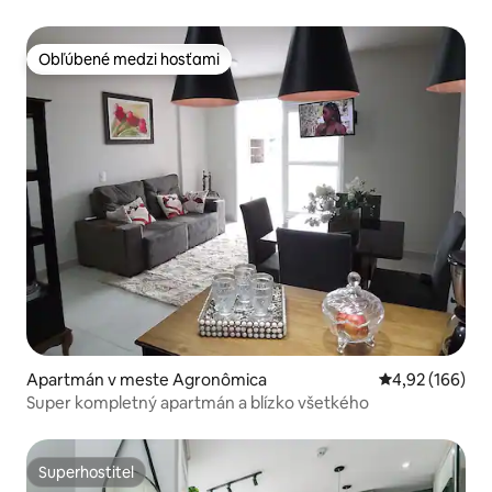
oceáne!
Obľúbené medzi hosťami
Obľúbené medzi hosťami
Apartmán v meste Agronômica
Priemerné ohod
4,92 (166)
Super kompletný apartmán a blízko všetkého
Superhostiteľ
Superhostiteľ