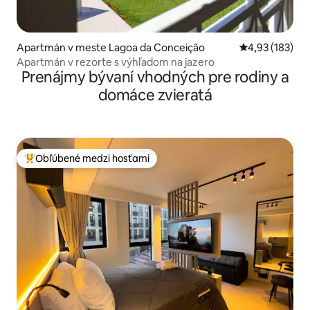
Apartmán v meste Lagoa da Conceição
Priemerné ohod
4,93 (183)
Apartmán v rezorte s výhľadom na jazero
Prenájmy bývaní vhodných pre rodiny a
domáce zvieratá
Obľúbené medzi hosťami
Najobľúbenejšie medzi hosťami