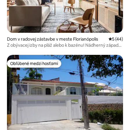
Dom v radovej zástavbe v meste Florianópolis
Priemerné 
5 (44)
Z obývacej izby na pláž alebo k bazénu! Nádherný západ
slnka
Obľúbené medzi hosťami
Obľúbené medzi hosťami