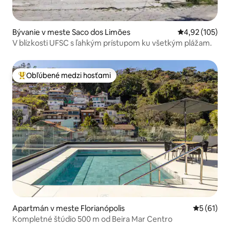
Bývanie v meste Saco dos Limões
Priemerné ohod
4,92 (105)
V blízkosti UFSC s ľahkým prístupom ku všetkým plážam.
Obľúbené medzi hosťami
Najobľúbenejšie medzi hosťami
Apartmán v meste Florianópolis
Priemerné 
5 (61)
Kompletné štúdio 500 m od Beira Mar Centro