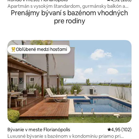
Apartmán s vysokým štandardom, gurmánsky balkón a
Prenájmy bývaní s bazénom vhodných
bazén.
pre rodiny
Obľúbené medzi hosťami
Najobľúbenejšie medzi hosťami
Bývanie v meste Florianópolis
Priemerné ohod
4,95 (102)
Luxusné bývanie s bazénom v kondomíniu priamo pri