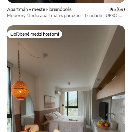
Apartmán v meste Florianópolis
Priemerné 
5 (69)
Moderný štúdio apartmán s garážou - Trindade - UFSC-
HU
Obľúbené medzi hosťami
Obľúbené medzi hosťami