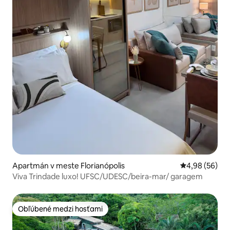
Apartmán v meste Florianópolis
Priemerné oho
4,98 (56)
Viva Trindade luxo! UFSC/UDESC/beira-mar/ garagem
Obľúbené medzi hosťami
Obľúbené medzi hosťami