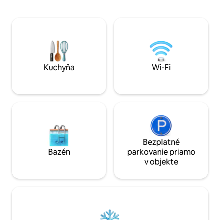
kachľami na drevo a pohodlným
potrebnou infrašt
zariadeným vonkajším priestorom.
môcť prejsť do su
Prémiová výzdoba v balijskom štýle:
posilňovne, pekárn
Budhovia a mušle. Panoramatický výhľad
blízkosti nákupné
na Lagoa da Conceição, takmer
technologického p
súkromná pláž. Zahŕňa 2 kajaky na státie
a UDESC.
a 1 dvojmiestny kajak
Kuchyňa
Wi-Fi
Bezplatné
Bazén
parkovanie priamo
v objekte