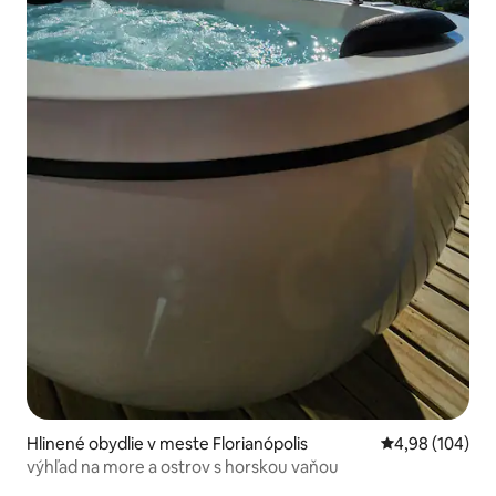
Hlinené obydlie v meste Florianópolis
Priemerné ohod
4,98 (104)
výhľad na more ​​a ostrov s horskou vaňou