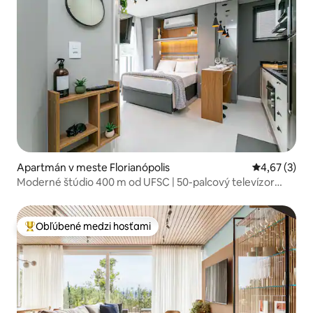
Apartmán v meste Florianópolis
Priemerné oh
4,67 (3)
Moderné štúdio 400 m od UFSC | 50-palcový televízor
#CARV06
Obľúbené medzi hosťami
Najobľúbenejšie medzi hosťami