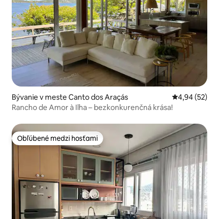
Bývanie v meste Canto dos Araçás
Priemerné oho
4,94 (52)
Rancho de Amor à Ilha – bezkonkurenčná krása!
Obľúbené medzi hosťami
Obľúbené medzi hosťami