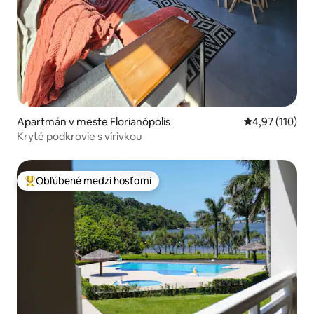
Apartmán v meste Florianópolis
Priemerné oho
4,97 (110)
Kryté podkrovie s vírivkou
Obľúbené medzi hosťami
Najobľúbenejšie medzi hosťami