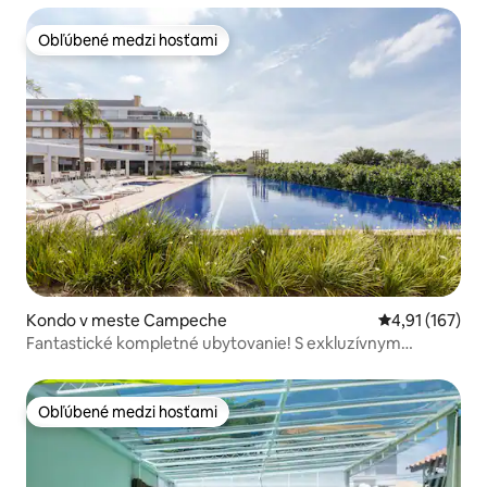
Obľúbené medzi hosťami
Obľúbené medzi hosťami
Kondo v meste Campeche
Priemerné oho
4,91 (167)
Fantastické kompletné ubytovanie! S exkluzívnym
vstupom na pláž
Obľúbené medzi hosťami
Obľúbené medzi hosťami